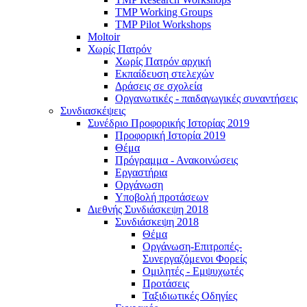
TMP Working Groups
TMP Pilot Workshops
Moltoir
Χωρίς Πατρόν
Χωρίς Πατρόν αρχική
Εκπαίδευση στελεχών
Δράσεις σε σχολεία
Οργανωτικές - παιδαγωγικές συναντήσεις
Συνδιασκέψεις
Συνέδριο Προφορικής Ιστορίας 2019
Προφορική Ιστορία 2019
Θέμα
Πρόγραμμα - Ανακοινώσεις
Εργαστήρια
Οργάνωση
Υποβολή προτάσεων
Διεθνής Συνδιάσκεψη 2018
Συνδιάσκεψη 2018
Θέμα
Οργάνωση-Επιτροπές-
Συνεργαζόμενοι Φορείς
Ομιλητές - Εμψυχωτές
Προτάσεις
Ταξιδιωτικές Οδηγίες