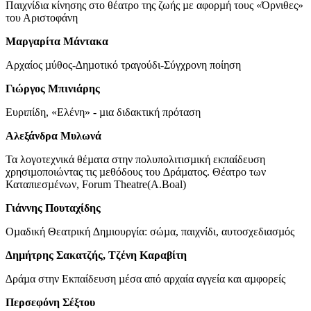
Παιχνίδια κίνησης στο θέατρο της ζωής µε αφορµή τους «Όρνιθες»
του Αριστοφάνη
Μαργαρίτα Μάντακα
Αρχαίος µύθος-∆ηµοτικό τραγούδι-Σύγχρονη ποίηση
Γιώργος Μπινιάρης
Ευριπίδη, «Ελένη» - µια διδακτική πρόταση
Αλεξάνδρα Μυλωνά
Τα λογοτεχνικά θέµατα στην πολυπολιτισµική εκπαίδευση
χρησιµοποιώντας τις µεθόδους του ∆ράµατος. Θέατρο των
Καταπιεσµένων, Forum Theatre(A.Boal)
Γιάννης Πουταχίδης
Οµαδική Θεατρική ∆ηµιουργία: σώµα, παιχνίδι, αυτοσχεδιασµός
∆ηµήτρης Σακατζής, Τζένη Καραβίτη
∆ράµα στην Εκπαίδευση µέσα από αρχαία αγγεία και αµφορείς
Περσεφόνη Σέξτου