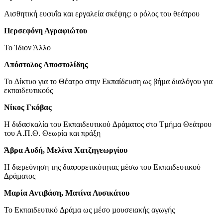
Αισθητική ευφυΐα και εργαλεία σκέψης: ο ρόλος του θεάτρου
Περσεφόνη Αγραφιώτου
Το Ίδιον Άλλο
Απόστολος Αποστολίδης
Το ∆ίκτυο για το Θέατρο στην Εκπαίδευση ως βήµα διαλόγου για
εκπαιδευτικούς
Νίκος Γκόβας
Η διδασκαλία του Εκπαιδευτικού ∆ράµατος στο Τµήµα Θεάτρου
του Α.Π.Θ. Θεωρία και πράξη
Άβρα Αυδή, Μελίνα Χατζηγεωργίου
Η διερεύνηση της διαφορετικότητας µέσω του Εκπαιδευτικού
∆ράµατος
Μαρία Αντιβάση, Ματίνα Λυσικάτου
Το Εκπαιδευτικό ∆ράµα ως µέσο µουσειακής αγωγής