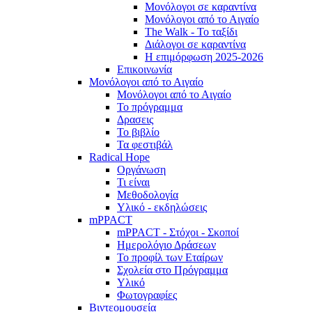
Μονόλογοι σε καραντίνα
Μονόλογοι από το Αιγαίο
The Walk - Το ταξίδι
Διάλογοι σε καραντίνα
Η επιμόρφωση 2025-2026
Επικοινωνία
Μονόλογοι από το Αιγαίο
Μονόλογοι από το Αιγαίο
Το πρόγραμμα
Δρασεις
Το βιβλίο
Τα φεστιβάλ
Radical Hope
Οργάνωση
Τι είναι
Μεθοδολογία
Υλικό - εκδηλώσεις
mPPACT
mPPACT - Στόχοι - Σκοποί
Ημερολόγιο Δράσεων
Το προφίλ των Εταίρων
Σχολεία στο Πρόγραμμα
Υλικό
Φωτογραφίες
Βιντεομουσεία