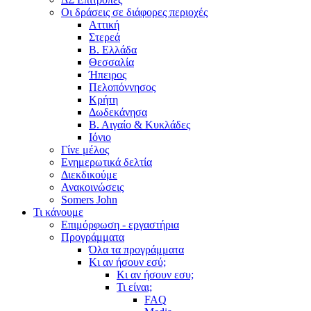
Οι δράσεις σε διάφορες περιοχές
Αττική
Στερεά
Β. Ελλάδα
Θεσσαλία
Ήπειρος
Πελοπόννησος
Κρήτη
Δωδεκάνησα
Β. Αιγαίο & Κυκλάδες
Ιόνιο
Γίνε μέλος
Ενημερωτικά δελτία
Διεκδικούμε
Ανακοινώσεις
Somers John
Τι κάνουμε
Επιμόρφωση - εργαστήρια
Προγράμματα
Όλα τα προγράμματα
Κι αν ήσουν εσύ;
Κι αν ήσουν εσυ;
Τι είναι;
FAQ