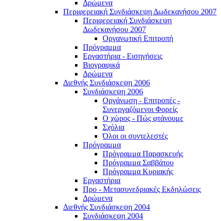
Δρώμενα
Περιφερειακή Συνδιάσκεψη Δωδεκανήσου 2007
Περιφερειακή Συνδιάσκεψη
Δωδεκανήσου 2007
Οργανωτική Επιτροπή
Πρόγραμμα
Εργαστήρια - Εισηγήσεις
Βιογραφικά
Δρώμενα
Διεθνής Συνδιάσκεψη 2006
Συνδιάσκεψη 2006
Οργάνωση - Επιτροπές -
Συνεργαζόμενοι Φορείς
Ο χώρος - Πώς φτάνουμε
Σχόλια
Όλοι οι συντελεστές
Πρόγραμμα
Πρόγραμμα Παρασκευής
Πρόγραμμα Σαββάτου
Πρόγραμμα Κυριακής
Εργαστήρια
Προ - Μετασυνεδριακές Εκδηλώσεις
Δρώμενα
Διεθνής Συνδιάσκεψη 2004
Συνδιάσκεψη 2004