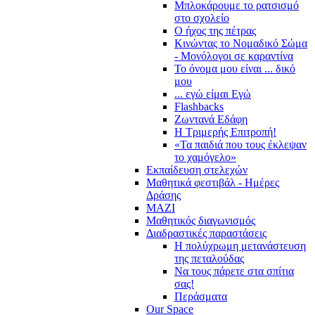
Μπλοκάρουμε το ρατσισμό
στο σχολείο
Ο ήχος της πέτρας
Κινώντας το Νομαδικό Σώμα
- Μονόλογοι σε καραντίνα
Το όνομα μου είναι ... δικό
μου
... εγώ είμαι Εγώ
Flashbacks
Ζωντανά Εδάφη
Η Τριμερής Επιτροπή!
«Τα παιδιά που τους έκλεψαν
το χαμόγελο»
Εκπαίδευση στελεχών
Μαθητικά φεστιβάλ - Ημέρες
Δράσης
ΜΑΖΙ
Μαθητικός διαγωνισμός
Διαδραστικές παραστάσεις
Η πολύχρωμη μετανάστευση
της πεταλούδας
Να τους πάρετε στα σπίτια
σας!
Περάσματα
Our Space