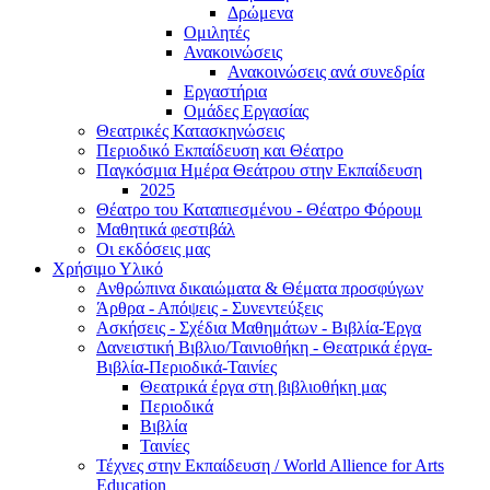
Δρώμενα
Ομιλητές
Ανακοινώσεις
Ανακοινώσεις ανά συνεδρία
Εργαστήρια
Ομάδες Εργασίας
Θεατρικές Κατασκηνώσεις
Περιοδικό Εκπαίδευση και Θέατρο
Παγκόσμια Ημέρα Θεάτρου στην Εκπαίδευση
2025
Θέατρο του Καταπιεσμένου - Θέατρο Φόρουμ
Μαθητικά φεστιβάλ
Οι εκδόσεις μας
Χρήσιμο Υλικό
Ανθρώπινα δικαιώματα & Θέματα προσφύγων
Άρθρα - Απόψεις - Συνεντεύξεις
Ασκήσεις - Σχέδια Μαθημάτων - Βιβλία-Έργα
Δανειστική Βιβλιο/Ταινιοθήκη - Θεατρικά έργα-
Βιβλία-Περιοδικά-Ταινίες
Θεατρικά έργα στη βιβλιοθήκη μας
Περιοδικά
Βιβλία
Ταινίες
Τέχνες στην Εκπαίδευση / World Allience for Arts
Education