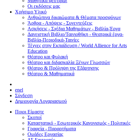
Μαθητικά φεστιβάλ
Οι εκδόσεις μας
Χρήσιμο Υλικό
Ανθρώπινα δικαιώματα & Θέματα προσφύγων
Άρθρα - Απόψεις - Συνεντεύξεις
Ασκήσεις - Σχέδια Μαθημάτων - Βιβλία-Έργα
Δανειστική Βιβλιο/Ταινιοθήκη - Θεατρικά έργα-
Βιβλία-Περιοδικά-Ταινίες
Τέχνες στην Εκπαίδευση / World Allience for Arts
Education
Θέατρο και Φυλακή
Θέατρο και διδασκαλία Ξένων Γλωσσών
Θέατρο & Πρόληψη της Εξάρτησης
Θέατρο & Μαθηματικά
en
el
Σύνδεση
Δημιουργία Λογαριασμού
Ποιοι Είμαστε
Σκοποί
Καταστατικό - Εσωτερικός Κανονισμός - Πολιτικές
Γραφεία - Παραρτήματα
Ομάδες Εργασίας
ΔΣ Επιτροπές