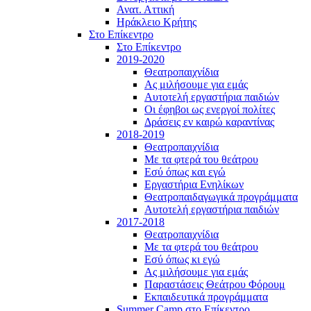
Ανατ. Αττική
Ηράκλειο Κρήτης
Στο Επίκεντρο
Στο Επίκεντρο
2019-2020
Θεατροπαιχνίδια
Ας μιλήσουμε για εμάς
Αυτοτελή εργαστήρια παιδιών
Οι έφηβοι ως ενεργοί πολίτες
Δράσεις εν καιρώ καραντίνας
2018-2019
Θεατροπαιχνίδια
Με τα φτερά του θεάτρου
Εσύ όπως και εγώ
Εργαστήρια Ενηλίκων
Θεατροπαιδαγωγικά προγράμματα
Αυτοτελή εργαστήρια παιδιών
2017-2018
Θεατροπαιχνίδια
Με τα φτερά του θεάτρου
Εσύ όπως κι εγώ
Ας μιλήσουμε για εμάς
Παραστάσεις Θεάτρου Φόρουμ
Εκπαιδευτικά προγράμματα
Summer Camp στο Επίκεντρο