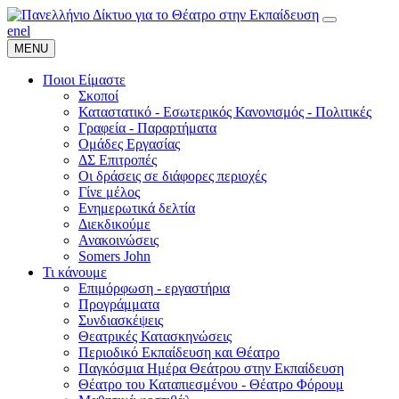
en
el
MENU
Ποιοι Είμαστε
Σκοποί
Καταστατικό - Εσωτερικός Κανονισμός - Πολιτικές
Γραφεία - Παραρτήματα
Ομάδες Εργασίας
ΔΣ Επιτροπές
Οι δράσεις σε διάφορες περιοχές
Γίνε μέλος
Ενημερωτικά δελτία
Διεκδικούμε
Ανακοινώσεις
Somers John
Τι κάνουμε
Επιμόρφωση - εργαστήρια
Προγράμματα
Συνδιασκέψεις
Θεατρικές Κατασκηνώσεις
Περιοδικό Εκπαίδευση και Θέατρο
Παγκόσμια Ημέρα Θεάτρου στην Εκπαίδευση
Θέατρο του Καταπιεσμένου - Θέατρο Φόρουμ