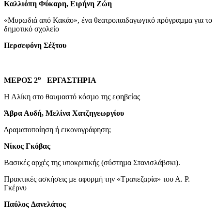
Καλλιόπη Φύκαρη, Ειρήνη Ζώη
«Μυρωδιά από Κακάο», ένα θεατροπαιδαγωγικό πρόγραµµα για το
δηµοτικό σχολείο
Περσεφόνη Σέξτου
ο
ΜΕΡΟΣ 2
ΕΡΓΑΣΤΗΡΙΑ
Η Αλίκη στο θαυµαστό κόσµο της εφηβείας
Άβρα Αυδή, Μελίνα Χατζηγεωργίου
∆ραµατοποίηση ή εικονογράφηση;
Νίκος Γκόβας
Βασικές αρχές της υποκριτικής (σύστηµα Στανισλάβσκι).
Πρακτικές ασκήσεις µε αφορµή την «Τραπεζαρία» του Α. Ρ.
Γκέρνυ
Παύλος ∆ανελάτος