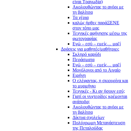
είναι Τραγωδία)
Ακολουθώντας το αγόρι με
τη βαλίτσα
Τα χέρια
καλώς ήρθες παράΞΕΝΕ
στον τόπο μας
Τεχνικές αφήγησης μέσω της
φωτογραφίας
Εγώ – εσύ – εμείς… μαζί
Δράσεις για μαθητές/μαθήτριες
Σκληρό καρύδι
Περάσματα
Εγώ – εσύ – εμείς… μαζί
Μονόλογοι από το Αιγαίο
Ειρήνη
Ο ελέφαντας, η σκιουρίνα και
το μυρμήγκι
Τεχνικές - Κι αν ήσουν εσύ;
Γιατί οι νυχτερίδες κρέμονται
ανάποδα;
Ακολουθώντας το αγόρι με
τη βαλίτσα
Δίκτυα σχολείων
Πολύχρωμη Μετανάστευση
της Πεταλούδας