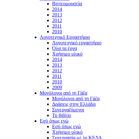
Βιντεομουσεία
2014
2013
2012
2011
2010
Λογοτεχνικό Εργαστήριο
Λογοτεχνικό εργαστήριο
Όλα τα έργα
Χρήσιμο υλικό
2014
2013
2012
2011
2010
2009
Μονόλογοι από τη Γάζα
Μονόλογοι από τη Γάζα
Δράσεις στην Ελλάδα
Συνεργαζόμενοι
To βιβλίο
Εσύ όπως εγώ
Εσύ όπως εγώ
Χρήσιμο υλικό
Συνεργασία με το ΚΕΔΑ