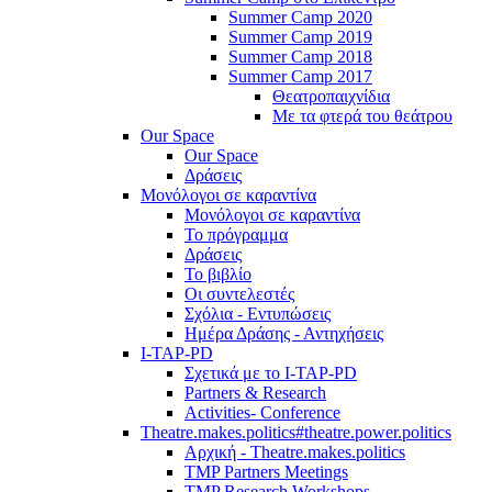
Summer Camp 2020
Summer Camp 2019
Summer Camp 2018
Summer Camp 2017
Θεατροπαιχνίδια
Με τα φτερά του θεάτρου
Our Space
Our Space
Δράσεις
Μονόλογοι σε καραντίνα
Μονόλογοι σε καραντίνα
Το πρόγραμμα
Δράσεις
Το βιβλίο
Οι συντελεστές
Σχόλια - Εντυπώσεις
Ημέρα Δράσης - Αντηχήσεις
I-TAP-PD
Σχετικά με το I-TAP-PD
Partners & Research
Activities- Conference
Theatre.makes.politics#theatre.power.politics
Αρχική - Theatre.makes.politics
TMP Partners Meetings
TMP Research Workshops