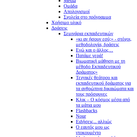
Media
Ομάδα
Απολογισμοί
Σχολεία στο πρόγραμμα
Χρήσιμο υλικό
Δράσεις
Σεμινάρια εκπαιδευτικών
«κι αν ήσουν εσύ;» - στόχοι,
μεθοδολογία, δράσεις
Εγώ και ο άλλος…
Πατάμε γερά!
Βιωματική μάθηση με τη
μέθοδο Εκπαιδευτικού
Δράματος»
Τεχνικές θεάτρου και
εκπαιδευτικού δράματος για
τα ανθρώπινα δικαιώματα και
τους πρόσφυγες
Κλικ – Ο κόσμος μέσα από
τα μάτια μου
Flashbacks
Nour
Ειδήσεις... αλλιώς
Ο εαυτός μου ως
ντοκουμέντο