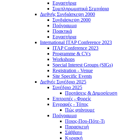
Εργαστήρια
Συμπληρωματικά Σεμινάρια
Διεθνής Συνδιάσκεψη 2000
Συνδιάσκεψη 2000
Πρόγραμμα
Πρακτικά
Εργαστήρια
International ITAP Conference 2023
ITAP Conference 2023
Programme & CVs
Workshops
Special Interest Groups (SIGs)
Registration - Venue
Site Specific Events
Διεθνές Συνέδριο 2025
Συνέδριο 2025
Προτάσεις & Δημοσίευση
Επιτροπές - Φορείς
Εγγραφές - Τόπος
Πώς φτάνουμε
Πρόγραμμα
Ποιος-Που-Πότε-Τι
Παρασκευή
Σάββατο
Κυριακή