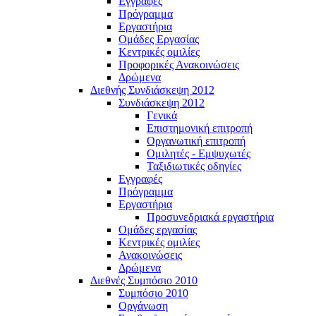
Εγγραφές
Πρόγραμμα
Εργαστήρια
Ομάδες Εργασίας
Κεντρικές ομιλίες
Προφορικές Ανακοινώσεις
Δρώμενα
Διεθνής Συνδιάσκεψη 2012
Συνδιάσκεψη 2012
Γενικά
Επιστημονική επιτροπή
Οργανωτική επιτροπή
Ομιλητές - Εμψυχωτές
Ταξιδιωτικές οδηγίες
Εγγραφές
Πρόγραμμα
Εργαστήρια
Προσυνεδριακά εργαστήρια
Ομάδες εργασίας
Κεντρικές ομιλίες
Ανακοινώσεις
Δρώμενα
Διεθνές Συμπόσιο 2010
Συμπόσιο 2010
Οργάνωση