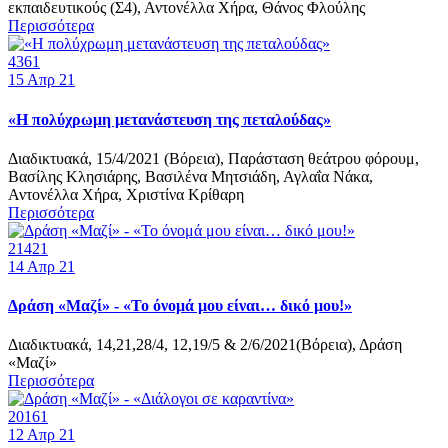
εκπαιδευτικούς (Σ4), Αντονέλλα Χήρα, Θάνος Φλούλης
Περισσότερα
4361
15
Απρ 21
«Η πολύχρωμη μετανάστευση της πεταλούδας»
Διαδικτυακά, 15/4/2021 (Βόρεια), Παράσταση θεάτρου φόρουμ,
Βασίλης Κλησιάρης, Βασιλένα Μητσιάδη, Αγλαΐα Νάκα,
Αντονέλλα Χήρα, Χριστίνα Κρίθαρη
Περισσότερα
21421
14
Απρ 21
Δράση «Μαζί» - «Το όνομά μου είναι… δικό μου!»
Διαδικτυακά, 14,21,28/4, 12,19/5 & 2/6/2021(Βόρεια), Δράση
«Μαζί»
Περισσότερα
20161
12
Απρ 21