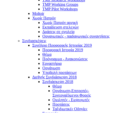
TMP Working Groups
TMP Pilot Workshops
Moltoir
Χωρίς Πατρόν
Χωρίς Πατρόν αρχική
Εκπαίδευση στελεχών
Δράσεις σε σχολεία
Οργανωτικές - παιδαγωγικές συναντήσεις
Συνδιασκέψεις
Συνέδριο Προφορικής Ιστορίας 2019
Προφορική Ιστορία 2019
Θέμα
Πρόγραμμα - Ανακοινώσεις
Εργαστήρια
Οργάνωση
Υποβολή προτάσεων
Διεθνής Συνδιάσκεψη 2018
Συνδιάσκεψη 2018
Θέμα
Οργάνωση-Επιτροπές-
Συνεργαζόμενοι Φορείς
Ομιλητές - Εμψυχωτές
Προτάσεις
Ταξιδιωτικές Οδηγίες