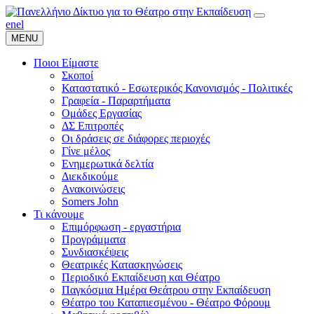
en
el
MENU
Ποιοι Είμαστε
Σκοποί
Καταστατικό - Εσωτερικός Κανονισμός - Πολιτικές
Γραφεία - Παραρτήματα
Ομάδες Εργασίας
ΔΣ Επιτροπές
Οι δράσεις σε διάφορες περιοχές
Γίνε μέλος
Ενημερωτικά δελτία
Διεκδικούμε
Ανακοινώσεις
Somers John
Τι κάνουμε
Επιμόρφωση - εργαστήρια
Προγράμματα
Συνδιασκέψεις
Θεατρικές Κατασκηνώσεις
Περιοδικό Εκπαίδευση και Θέατρο
Παγκόσμια Ημέρα Θεάτρου στην Εκπαίδευση
Θέατρο του Καταπιεσμένου - Θέατρο Φόρουμ