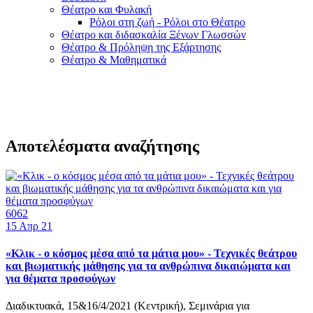
Θέατρο και Φυλακή
Ρόλοι στη ζωή - Ρόλοι στο Θέατρο
Θέατρο και διδασκαλία Ξένων Γλωσσών
Θέατρο & Πρόληψη της Εξάρτησης
Θέατρο & Μαθηματικά
Αποτελέσματα αναζήτησης
6062
15
Απρ 21
«Κλικ - ο κόσμος μέσα από τα μάτια μου» - Τεχνικές θεάτρου
και βιωματικής μάθησης για τα ανθρώπινα δικαιώματα και
για θέματα προσφύγων
Διαδικτυακά, 15&16/4/2021 (Κεντρική), Σεμινάρια για