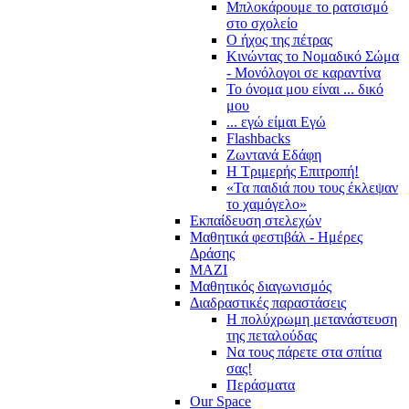
Μπλοκάρουμε το ρατσισμό
στο σχολείο
Ο ήχος της πέτρας
Κινώντας το Νομαδικό Σώμα
- Μονόλογοι σε καραντίνα
Το όνομα μου είναι ... δικό
μου
... εγώ είμαι Εγώ
Flashbacks
Ζωντανά Εδάφη
Η Τριμερής Επιτροπή!
«Τα παιδιά που τους έκλεψαν
το χαμόγελο»
Εκπαίδευση στελεχών
Μαθητικά φεστιβάλ - Ημέρες
Δράσης
ΜΑΖΙ
Μαθητικός διαγωνισμός
Διαδραστικές παραστάσεις
Η πολύχρωμη μετανάστευση
της πεταλούδας
Να τους πάρετε στα σπίτια
σας!
Περάσματα
Our Space