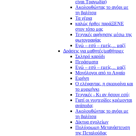
είναι Τραγωδία)
Ακολουθώντας το αγόρι με
τη βαλίτσα
Τα χέρια
καλώς ήρθες παράΞΕΝΕ
στον τόπο μας
Τεχνικές αφήγησης μέσω της
φωτογραφίας
Εγώ – εσύ – εμείς… μαζί
Δράσεις για μαθητές/μαθήτριες
Σκληρό καρύδι
Περάσματα
Εγώ – εσύ – εμείς… μαζί
Μονόλογοι από το Αιγαίο
Ειρήνη
Ο ελέφαντας, η σκιουρίνα και
το μυρμήγκι
Τεχνικές - Κι αν ήσουν εσύ;
Γιατί οι νυχτερίδες κρέμονται
ανάποδα;
Ακολουθώντας το αγόρι με
τη βαλίτσα
Δίκτυα σχολείων
Πολύχρωμη Μετανάστευση
της Πεταλούδας