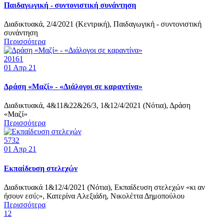
Παιδαγωγική - συντονιστική συνάντηση
Διαδικτυακά, 2/4/2021 (Κεντρική), Παιδαγωγική - συντονιστική
συνάντηση
Περισσότερα
20161
01
Απρ 21
Δράση «Μαζί» - «Διάλογοι σε καραντίνα»
Διαδικτυακά, 4&11&22&26/3, 1&12/4/2021 (Νότια), Δράση
«Μαζί»
Περισσότερα
5732
01
Απρ 21
Εκπαίδευση στελεχών
Διαδικτυακά 1&12/4/2021 (Νότια), Εκπαίδευση στελεχών «κι αν
ήσουν εσύ;», Κατερίνα Αλεξιάδη, Νικολέττα Δημοπούλου
Περισσότερα
1
2