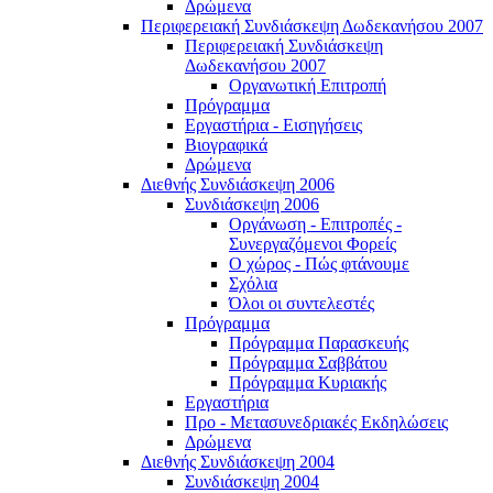
Δρώμενα
Περιφερειακή Συνδιάσκεψη Δωδεκανήσου 2007
Περιφερειακή Συνδιάσκεψη
Δωδεκανήσου 2007
Οργανωτική Επιτροπή
Πρόγραμμα
Εργαστήρια - Εισηγήσεις
Βιογραφικά
Δρώμενα
Διεθνής Συνδιάσκεψη 2006
Συνδιάσκεψη 2006
Οργάνωση - Επιτροπές -
Συνεργαζόμενοι Φορείς
Ο χώρος - Πώς φτάνουμε
Σχόλια
Όλοι οι συντελεστές
Πρόγραμμα
Πρόγραμμα Παρασκευής
Πρόγραμμα Σαββάτου
Πρόγραμμα Κυριακής
Εργαστήρια
Προ - Μετασυνεδριακές Εκδηλώσεις
Δρώμενα
Διεθνής Συνδιάσκεψη 2004
Συνδιάσκεψη 2004