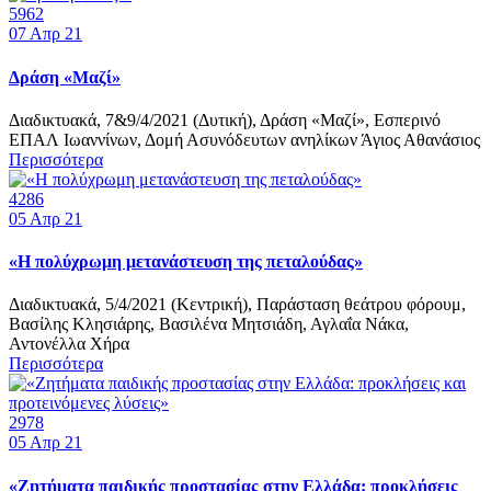
5962
07
Απρ 21
Δράση «Μαζί»
Διαδικτυακά, 7&9/4/2021 (Δυτική), Δράση «Μαζί», Εσπερινό
ΕΠΑΛ Ιωαννίνων, Δομή Ασυνόδευτων ανηλίκων Άγιος Αθανάσιος
Περισσότερα
4286
05
Απρ 21
«Η πολύχρωμη μετανάστευση της πεταλούδας»
Διαδικτυακά, 5/4/2021 (Κεντρική), Παράσταση θεάτρου φόρουμ,
Βασίλης Κλησιάρης, Βασιλένα Μητσιάδη, Αγλαΐα Νάκα,
Αντονέλλα Χήρα
Περισσότερα
2978
05
Απρ 21
«Ζητήματα παιδικής προστασίας στην Ελλάδα: προκλήσεις