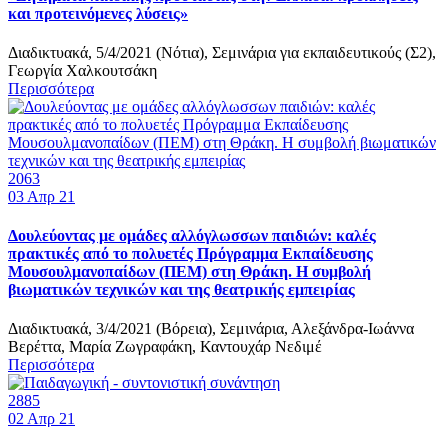
και προτεινόμενες λύσεις»
Διαδικτυακά, 5/4/2021 (Νότια), Σεμινάρια για εκπαιδευτικούς (Σ2),
Γεωργία Χαλκουτσάκη
Περισσότερα
2063
03
Απρ 21
Δουλεύοντας με ομάδες αλλόγλωσσων παιδιών: καλές
πρακτικές από το πολυετές Πρόγραμμα Εκπαίδευσης
Μουσουλμανοπαίδων (ΠΕΜ) στη Θράκη. Η συμβολή
βιωματικών τεχνικών και της θεατρικής εμπειρίας
Διαδικτυακά, 3/4/2021 (Βόρεια), Σεμινάρια, Αλεξάνδρα-Ιωάννα
Βερέττα, Μαρία Ζωγραφάκη, Καντουχάρ Νεδιμέ
Περισσότερα
2885
02
Απρ 21