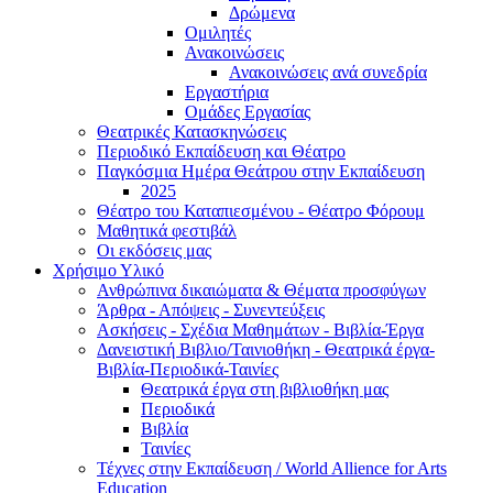
Δρώμενα
Ομιλητές
Ανακοινώσεις
Ανακοινώσεις ανά συνεδρία
Εργαστήρια
Ομάδες Εργασίας
Θεατρικές Κατασκηνώσεις
Περιοδικό Εκπαίδευση και Θέατρο
Παγκόσμια Ημέρα Θεάτρου στην Εκπαίδευση
2025
Θέατρο του Καταπιεσμένου - Θέατρο Φόρουμ
Μαθητικά φεστιβάλ
Οι εκδόσεις μας
Χρήσιμο Υλικό
Ανθρώπινα δικαιώματα & Θέματα προσφύγων
Άρθρα - Απόψεις - Συνεντεύξεις
Ασκήσεις - Σχέδια Μαθημάτων - Βιβλία-Έργα
Δανειστική Βιβλιο/Ταινιοθήκη - Θεατρικά έργα-
Βιβλία-Περιοδικά-Ταινίες
Θεατρικά έργα στη βιβλιοθήκη μας
Περιοδικά
Βιβλία
Ταινίες
Τέχνες στην Εκπαίδευση / World Allience for Arts
Education