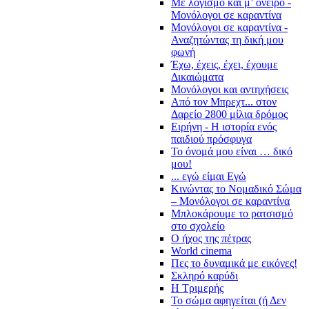
Με λογισμό και μ’ όνειρο -
Μονόλογοι σε καραντίνα
Μονόλογοι σε καραντίνα -
Αναζητώντας τη δική μου
φωνή
Έχω, έχεις, έχει, έχουμε
Δικαιώματα
Μονόλογοι και αντηχήσεις
Από τον Μπρεχτ... στον
Δαρείο 2800 μίλια δρόμος
Ειρήνη - Η ιστορία ενός
παιδιού πρόσφυγα
Το όνομά μου είναι … δικό
μου!
... εγώ είμαι Εγώ
Κινώντας το Νομαδικό Σώμα
– Μονόλογοι σε καραντίνα
Μπλοκάρουμε το ρατσισμό
στο σχολείο
Ο ήχος της πέτρας
World cinema
Πες το δυναμικά με εικόνες!
Σκληρό καρύδι
Η Τριμερής
Το σώμα αφηγείται (ή Δεν