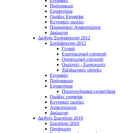
Εγγραφές
Πρόγραμμα
Εργαστήρια
Ομάδες Εργασίας
Κεντρικές ομιλίες
Προφορικές Ανακοινώσεις
Δρώμενα
Διεθνής Συνδιάσκεψη 2012
Συνδιάσκεψη 2012
Γενικά
Επιστημονική επιτροπή
Οργανωτική επιτροπή
Ομιλητές - Εμψυχωτές
Ταξιδιωτικές οδηγίες
Εγγραφές
Πρόγραμμα
Εργαστήρια
Προσυνεδριακά εργαστήρια
Ομάδες εργασίας
Κεντρικές ομιλίες
Ανακοινώσεις
Δρώμενα
Διεθνές Συμπόσιο 2010
Συμπόσιο 2010
Οργάνωση