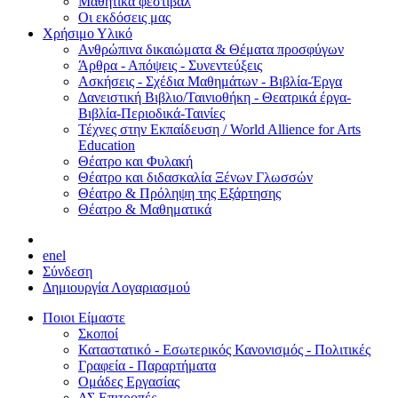
Μαθητικά φεστιβάλ
Οι εκδόσεις μας
Χρήσιμο Υλικό
Ανθρώπινα δικαιώματα & Θέματα προσφύγων
Άρθρα - Απόψεις - Συνεντεύξεις
Ασκήσεις - Σχέδια Μαθημάτων - Βιβλία-Έργα
Δανειστική Βιβλιο/Ταινιοθήκη - Θεατρικά έργα-
Βιβλία-Περιοδικά-Ταινίες
Τέχνες στην Εκπαίδευση / World Allience for Arts
Education
Θέατρο και Φυλακή
Θέατρο και διδασκαλία Ξένων Γλωσσών
Θέατρο & Πρόληψη της Εξάρτησης
Θέατρο & Μαθηματικά
en
el
Σύνδεση
Δημιουργία Λογαριασμού
Ποιοι Είμαστε
Σκοποί
Καταστατικό - Εσωτερικός Κανονισμός - Πολιτικές
Γραφεία - Παραρτήματα
Ομάδες Εργασίας
ΔΣ Επιτροπές