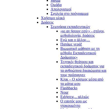
Media
Ομάδα
Απολογισμοί
Σχολεία στο πρόγραμμα
Χρήσιμο υλικό
Δράσεις
Σεμινάρια εκπαιδευτικών
«κι αν ήσουν εσύ;» - στόχοι,
μεθοδολογία, δράσεις
Εγώ και ο άλλος…
Πατάμε γερά!
Βιωματική μάθηση με τη
μέθοδο Εκπαιδευτικού
Δράματος»
Τεχνικές θεάτρου και
εκπαιδευτικού δράματος για
τα ανθρώπινα δικαιώματα και
τους πρόσφυγες
Κλικ – Ο κόσμος μέσα από
τα μάτια μου
Flashbacks
Nour
Ειδήσεις... αλλιώς
Ο εαυτός μου ως
ντοκουμέντο