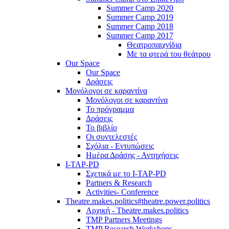
Summer Camp 2020
Summer Camp 2019
Summer Camp 2018
Summer Camp 2017
Θεατροπαιχνίδια
Με τα φτερά του θεάτρου
Our Space
Our Space
Δράσεις
Μονόλογοι σε καραντίνα
Μονόλογοι σε καραντίνα
Το πρόγραμμα
Δράσεις
Το βιβλίο
Οι συντελεστές
Σχόλια - Εντυπώσεις
Ημέρα Δράσης - Αντηχήσεις
I-TAP-PD
Σχετικά με το I-TAP-PD
Partners & Research
Activities- Conference
Theatre.makes.politics#theatre.power.politics
Αρχική - Theatre.makes.politics
TMP Partners Meetings
TMP Research Workshops