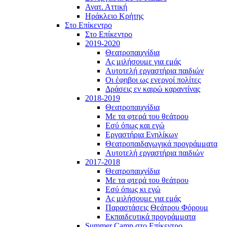
Ανατ. Αττική
Ηράκλειο Κρήτης
Στο Επίκεντρο
Στο Επίκεντρο
2019-2020
Θεατροπαιχνίδια
Ας μιλήσουμε για εμάς
Αυτοτελή εργαστήρια παιδιών
Οι έφηβοι ως ενεργοί πολίτες
Δράσεις εν καιρώ καραντίνας
2018-2019
Θεατροπαιχνίδια
Με τα φτερά του θεάτρου
Εσύ όπως και εγώ
Εργαστήρια Ενηλίκων
Θεατροπαιδαγωγικά προγράμματα
Αυτοτελή εργαστήρια παιδιών
2017-2018
Θεατροπαιχνίδια
Με τα φτερά του θεάτρου
Εσύ όπως κι εγώ
Ας μιλήσουμε για εμάς
Παραστάσεις Θεάτρου Φόρουμ
Εκπαιδευτικά προγράμματα
Summer Camp στο Επίκεντρο