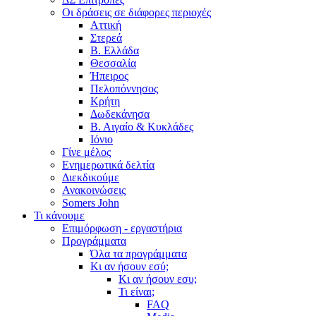
Οι δράσεις σε διάφορες περιοχές
Αττική
Στερεά
Β. Ελλάδα
Θεσσαλία
Ήπειρος
Πελοπόννησος
Κρήτη
Δωδεκάνησα
Β. Αιγαίο & Κυκλάδες
Ιόνιο
Γίνε μέλος
Ενημερωτικά δελτία
Διεκδικούμε
Ανακοινώσεις
Somers John
Τι κάνουμε
Επιμόρφωση - εργαστήρια
Προγράμματα
Όλα τα προγράμματα
Κι αν ήσουν εσύ;
Κι αν ήσουν εσυ;
Τι είναι;
FAQ