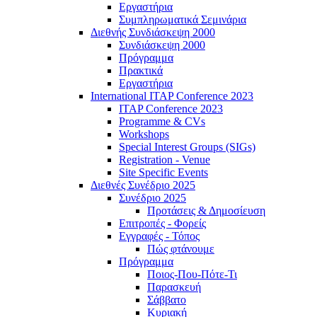
Εργαστήρια
Συμπληρωματικά Σεμινάρια
Διεθνής Συνδιάσκεψη 2000
Συνδιάσκεψη 2000
Πρόγραμμα
Πρακτικά
Εργαστήρια
International ITAP Conference 2023
ITAP Conference 2023
Programme & CVs
Workshops
Special Interest Groups (SIGs)
Registration - Venue
Site Specific Events
Διεθνές Συνέδριο 2025
Συνέδριο 2025
Προτάσεις & Δημοσίευση
Επιτροπές - Φορείς
Εγγραφές - Τόπος
Πώς φτάνουμε
Πρόγραμμα
Ποιος-Που-Πότε-Τι
Παρασκευή
Σάββατο
Κυριακή