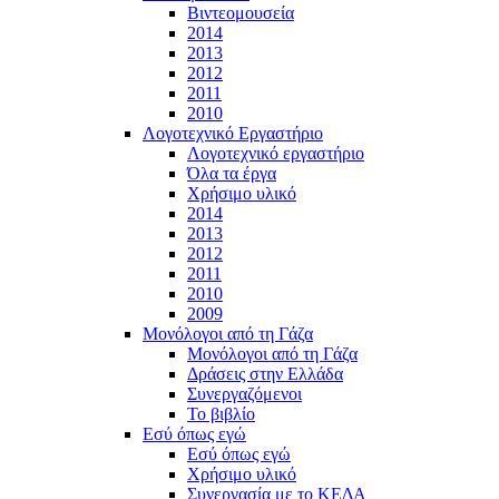
Βιντεομουσεία
2014
2013
2012
2011
2010
Λογοτεχνικό Εργαστήριο
Λογοτεχνικό εργαστήριο
Όλα τα έργα
Χρήσιμο υλικό
2014
2013
2012
2011
2010
2009
Μονόλογοι από τη Γάζα
Μονόλογοι από τη Γάζα
Δράσεις στην Ελλάδα
Συνεργαζόμενοι
To βιβλίο
Εσύ όπως εγώ
Εσύ όπως εγώ
Χρήσιμο υλικό
Συνεργασία με το ΚΕΔΑ