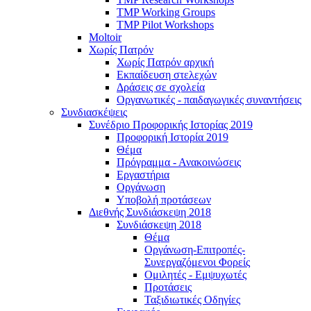
TMP Working Groups
TMP Pilot Workshops
Moltoir
Χωρίς Πατρόν
Χωρίς Πατρόν αρχική
Εκπαίδευση στελεχών
Δράσεις σε σχολεία
Οργανωτικές - παιδαγωγικές συναντήσεις
Συνδιασκέψεις
Συνέδριο Προφορικής Ιστορίας 2019
Προφορική Ιστορία 2019
Θέμα
Πρόγραμμα - Ανακοινώσεις
Εργαστήρια
Οργάνωση
Υποβολή προτάσεων
Διεθνής Συνδιάσκεψη 2018
Συνδιάσκεψη 2018
Θέμα
Οργάνωση-Επιτροπές-
Συνεργαζόμενοι Φορείς
Ομιλητές - Εμψυχωτές
Προτάσεις
Ταξιδιωτικές Οδηγίες