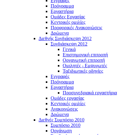
Εγγραφές
Πρόγραμμα
Εργαστήρια
Ομάδες Εργασίας
Κεντρικές ομιλίες
Προφορικές Ανακοινώσεις
Δρώμενα
Διεθνής Συνδιάσκεψη 2012
Συνδιάσκεψη 2012
Γενικά
Επιστημονική επιτροπή
Οργανωτική επιτροπή
Ομιλητές - Εμψυχωτές
Ταξιδιωτικές οδηγίες
Εγγραφές
Πρόγραμμα
Εργαστήρια
Προσυνεδριακά εργαστήρια
Ομάδες εργασίας
Κεντρικές ομιλίες
Ανακοινώσεις
Δρώμενα
Διεθνές Συμπόσιο 2010
Συμπόσιο 2010
Οργάνωση