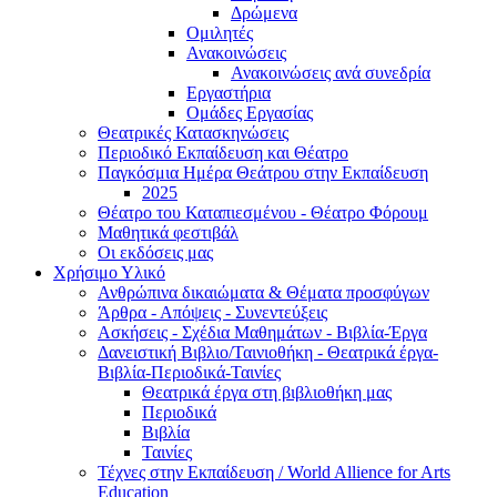
Δρώμενα
Ομιλητές
Ανακοινώσεις
Ανακοινώσεις ανά συνεδρία
Εργαστήρια
Ομάδες Εργασίας
Θεατρικές Κατασκηνώσεις
Περιοδικό Εκπαίδευση και Θέατρο
Παγκόσμια Ημέρα Θεάτρου στην Εκπαίδευση
2025
Θέατρο του Καταπιεσμένου - Θέατρο Φόρουμ
Μαθητικά φεστιβάλ
Οι εκδόσεις μας
Χρήσιμο Υλικό
Ανθρώπινα δικαιώματα & Θέματα προσφύγων
Άρθρα - Απόψεις - Συνεντεύξεις
Ασκήσεις - Σχέδια Μαθημάτων - Βιβλία-Έργα
Δανειστική Βιβλιο/Ταινιοθήκη - Θεατρικά έργα-
Βιβλία-Περιοδικά-Ταινίες
Θεατρικά έργα στη βιβλιοθήκη μας
Περιοδικά
Βιβλία
Ταινίες
Τέχνες στην Εκπαίδευση / World Allience for Arts
Education