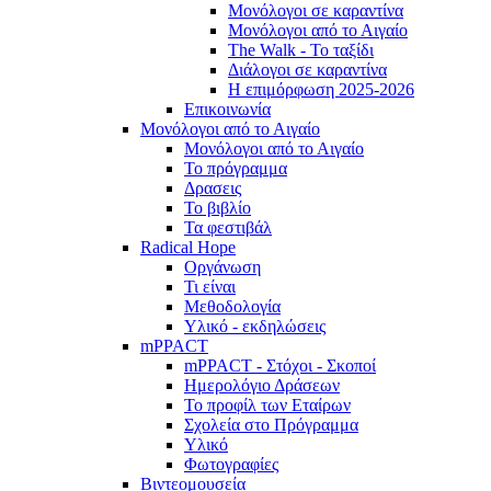
Μονόλογοι σε καραντίνα
Μονόλογοι από το Αιγαίο
The Walk - Το ταξίδι
Διάλογοι σε καραντίνα
Η επιμόρφωση 2025-2026
Επικοινωνία
Μονόλογοι από το Αιγαίο
Μονόλογοι από το Αιγαίο
Το πρόγραμμα
Δρασεις
Το βιβλίο
Τα φεστιβάλ
Radical Hope
Οργάνωση
Τι είναι
Μεθοδολογία
Υλικό - εκδηλώσεις
mPPACT
mPPACT - Στόχοι - Σκοποί
Ημερολόγιο Δράσεων
Το προφίλ των Εταίρων
Σχολεία στο Πρόγραμμα
Υλικό
Φωτογραφίες
Βιντεομουσεία