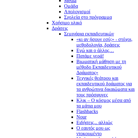
Media
Ομάδα
Απολογισμοί
Σχολεία στο πρόγραμμα
Χρήσιμο υλικό
Δράσεις
Σεμινάρια εκπαιδευτικών
«κι αν ήσουν εσύ;» - στόχοι,
μεθοδολογία, δράσεις
Εγώ και ο άλλος…
Πατάμε γερά!
Βιωματική μάθηση με τη
μέθοδο Εκπαιδευτικού
Δράματος»
Τεχνικές θεάτρου και
εκπαιδευτικού δράματος για
τα ανθρώπινα δικαιώματα και
τους πρόσφυγες
Κλικ – Ο κόσμος μέσα από
τα μάτια μου
Flashbacks
Nour
Ειδήσεις... αλλιώς
Ο εαυτός μου ως
ντοκουμέντο