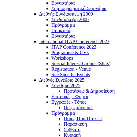
Εργαστήρια
Συμπληρωματικά Σεμινάρια
Διεθνής Συνδιάσκεψη 2000
Συνδιάσκεψη 2000
Πρόγραμμα
Πρακτικά
Εργαστήρια
International ITAP Conference 2023
ITAP Conference 2023
Programme & CVs
Workshops
Special Interest Groups (SIGs)
Registration - Venue
Site Specific Events
Διεθνές Συνέδριο 2025
Συνέδριο 2025
Προτάσεις & Δημοσίευση
Επιτροπές - Φορείς
Εγγραφές - Τόπος
Πώς φτάνουμε
Πρόγραμμα
Ποιος-Που-Πότε-Τι
Παρασκευή
Σάββατο
Κυριακή