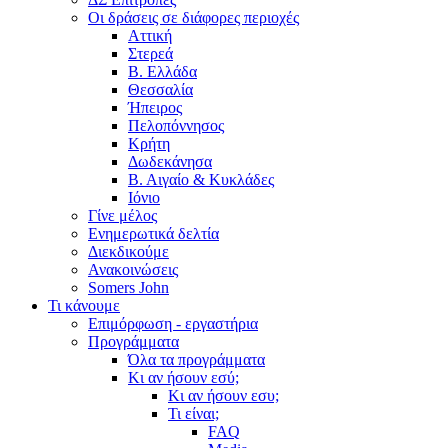
Οι δράσεις σε διάφορες περιοχές
Αττική
Στερεά
Β. Ελλάδα
Θεσσαλία
Ήπειρος
Πελοπόννησος
Κρήτη
Δωδεκάνησα
Β. Αιγαίο & Κυκλάδες
Ιόνιο
Γίνε μέλος
Ενημερωτικά δελτία
Διεκδικούμε
Ανακοινώσεις
Somers John
Τι κάνουμε
Επιμόρφωση - εργαστήρια
Προγράμματα
Όλα τα προγράμματα
Κι αν ήσουν εσύ;
Κι αν ήσουν εσυ;
Τι είναι;
FAQ