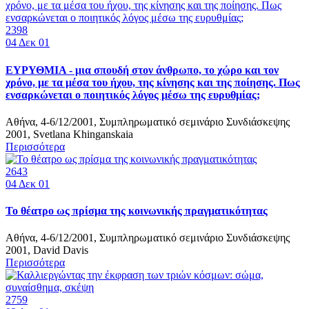
2398
04
Δεκ 01
ΕΥΡΥΘΜΙΑ - μια σπουδή στον άνθρωπο, το χώρο και τον
χρόνο, με τα μέσα του ήχου, της κίνησης και της ποίησης. Πως
ενσαρκώνεται ο ποιητικός λόγος μέσω της ευρυθμίας;
Αθήνα, 4-6/12/2001, Συμπληρωματικό σεμινάριο Συνδιάσκεψης
2001, Svetlana Κhinganskaia
Περισσότερα
2643
04
Δεκ 01
Το θέατρο ως πρίσμα της κοινωνικής πραγματικότητας
Αθήνα, 4-6/12/2001, Συμπληρωματικό σεμινάριο Συνδιάσκεψης
2001, David Davis
Περισσότερα
2759