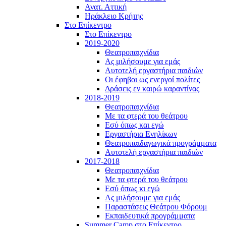
Ανατ. Αττική
Ηράκλειο Κρήτης
Στο Επίκεντρο
Στο Επίκεντρο
2019-2020
Θεατροπαιχνίδια
Ας μιλήσουμε για εμάς
Αυτοτελή εργαστήρια παιδιών
Οι έφηβοι ως ενεργοί πολίτες
Δράσεις εν καιρώ καραντίνας
2018-2019
Θεατροπαιχνίδια
Με τα φτερά του θεάτρου
Εσύ όπως και εγώ
Εργαστήρια Ενηλίκων
Θεατροπαιδαγωγικά προγράμματα
Αυτοτελή εργαστήρια παιδιών
2017-2018
Θεατροπαιχνίδια
Με τα φτερά του θεάτρου
Εσύ όπως κι εγώ
Ας μιλήσουμε για εμάς
Παραστάσεις Θεάτρου Φόρουμ
Εκπαιδευτικά προγράμματα
Summer Camp στο Επίκεντρο