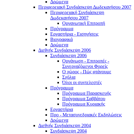
Δρώμενα
Περιφερειακή Συνδιάσκεψη Δωδεκανήσου 2007
Περιφερειακή Συνδιάσκεψη
Δωδεκανήσου 2007
Οργανωτική Επιτροπή
Πρόγραμμα
Εργαστήρια - Εισηγήσεις
Βιογραφικά
Δρώμενα
Διεθνής Συνδιάσκεψη 2006
Συνδιάσκεψη 2006
Οργάνωση - Επιτροπές -
Συνεργαζόμενοι Φορείς
Ο χώρος - Πώς φτάνουμε
Σχόλια
Όλοι οι συντελεστές
Πρόγραμμα
Πρόγραμμα Παρασκευής
Πρόγραμμα Σαββάτου
Πρόγραμμα Κυριακής
Εργαστήρια
Προ - Μετασυνεδριακές Εκδηλώσεις
Δρώμενα
Διεθνής Συνδιάσκεψη 2004
Συνδιάσκεψη 2004