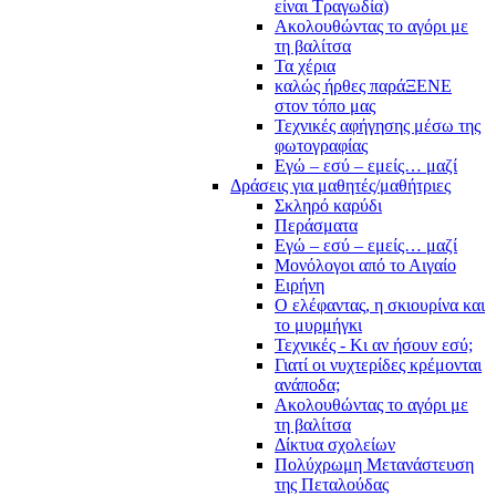
είναι Τραγωδία)
Ακολουθώντας το αγόρι με
τη βαλίτσα
Τα χέρια
καλώς ήρθες παράΞΕΝΕ
στον τόπο μας
Τεχνικές αφήγησης μέσω της
φωτογραφίας
Εγώ – εσύ – εμείς… μαζί
Δράσεις για μαθητές/μαθήτριες
Σκληρό καρύδι
Περάσματα
Εγώ – εσύ – εμείς… μαζί
Μονόλογοι από το Αιγαίο
Ειρήνη
Ο ελέφαντας, η σκιουρίνα και
το μυρμήγκι
Τεχνικές - Κι αν ήσουν εσύ;
Γιατί οι νυχτερίδες κρέμονται
ανάποδα;
Ακολουθώντας το αγόρι με
τη βαλίτσα
Δίκτυα σχολείων
Πολύχρωμη Μετανάστευση
της Πεταλούδας