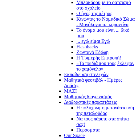
Μπλοκάρουμε το ρατσισμό
στο σχολείο
Ο ήχος της πέτρας
Κινώντας το Νομαδικό Σώμα
- Μονόλογοι σε καραντίνα
Το όνομα μου είναι ... δικό
μου
... εγώ είμαι Εγώ
Flashbacks
Ζωντανά Εδάφη
Η Τριμερής Επιτροπή!
«Τα παιδιά που τους έκλεψαν
το χαμόγελο»
Εκπαίδευση στελεχών
Μαθητικά φεστιβάλ - Ημέρες
Δράσης
ΜΑΖΙ
Μαθητικός διαγωνισμός
Διαδραστικές παραστάσεις
Η πολύχρωμη μετανάστευση
της πεταλούδας
Να τους πάρετε στα σπίτια
σας!
Περάσματα
Our Space