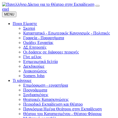
en
el
MENU
Ποιοι Είμαστε
Σκοποί
Καταστατικό - Εσωτερικός Κανονισμός - Πολιτικές
Γραφεία - Παραρτήματα
Ομάδες Εργασίας
ΔΣ Επιτροπές
Οι δράσεις σε διάφορες περιοχές
Γίνε μέλος
Ενημερωτικά δελτία
Διεκδικούμε
Ανακοινώσεις
Somers John
Τι κάνουμε
Επιμόρφωση - εργαστήρια
Προγράμματα
Συνδιασκέψεις
Θεατρικές Κατασκηνώσεις
Περιοδικό Εκπαίδευση και Θέατρο
Παγκόσμια Ημέρα Θεάτρου στην Εκπαίδευση
Θέατρο του Καταπιεσμένου - Θέατρο Φόρουμ