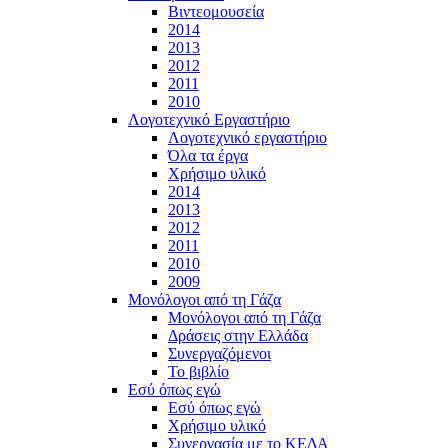
Βιντεομουσεία
2014
2013
2012
2011
2010
Λογοτεχνικό Εργαστήριο
Λογοτεχνικό εργαστήριο
Όλα τα έργα
Χρήσιμο υλικό
2014
2013
2012
2011
2010
2009
Μονόλογοι από τη Γάζα
Μονόλογοι από τη Γάζα
Δράσεις στην Ελλάδα
Συνεργαζόμενοι
To βιβλίο
Εσύ όπως εγώ
Εσύ όπως εγώ
Χρήσιμο υλικό
Συνεργασία με το ΚΕΔΑ