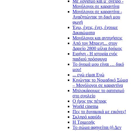
Με λογισμό και μ’ όνειρο -
Μονόλογοι σε καραντίνα
Μονόλογοι σε καραντίνα -
Αναζητώντας τη δική μου
φωνή
Έχω, έχεις, έχει, έχουμε
Δικαιώματα
Μονόλογοι και αντηχήσεις
Από τον Μπρεχτ... στον
Δαρείο 2800 μίλια δρόμος
Ειρήνη - Η ιστορία ενός
παιδιού πρόσφυγα
Το όνομά μου είναι … δικό
μου!
... εγώ είμαι Εγώ
Κινώντας το Νομαδικό Σώμα
– Μονόλογοι σε καραντίνα
Μπλοκάρουμε το ρατσισμό
στο σχολείο
Ο ήχος της πέτρας
World cinema
Πες το δυναμικά με εικόνες!
Σκληρό καρύδι
Η Τριμερής
Το σώμα αφηγείται (ή Δεν