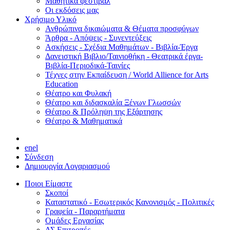
Μαθητικά φεστιβάλ
Οι εκδόσεις μας
Χρήσιμο Υλικό
Ανθρώπινα δικαιώματα & Θέματα προσφύγων
Άρθρα - Απόψεις - Συνεντεύξεις
Ασκήσεις - Σχέδια Μαθημάτων - Βιβλία-Έργα
Δανειστική Βιβλιο/Ταινιοθήκη - Θεατρικά έργα-
Βιβλία-Περιοδικά-Ταινίες
Τέχνες στην Εκπαίδευση / World Allience for Arts
Education
Θέατρο και Φυλακή
Θέατρο και διδασκαλία Ξένων Γλωσσών
Θέατρο & Πρόληψη της Εξάρτησης
Θέατρο & Μαθηματικά
en
el
Σύνδεση
Δημιουργία Λογαριασμού
Ποιοι Είμαστε
Σκοποί
Καταστατικό - Εσωτερικός Κανονισμός - Πολιτικές
Γραφεία - Παραρτήματα
Ομάδες Εργασίας
ΔΣ Επιτροπές