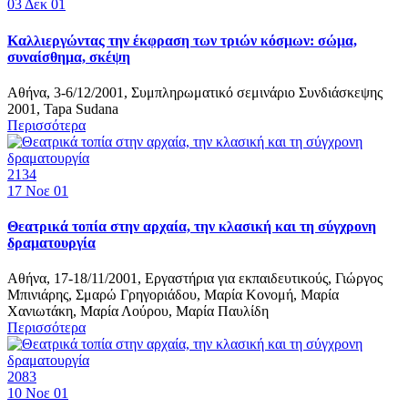
03
Δεκ 01
Καλλιεργώντας την έκφραση των τριών κόσμων: σώμα,
συναίσθημα, σκέψη
Αθήνα, 3-6/12/2001, Συμπληρωματικό σεμινάριο Συνδιάσκεψης
2001, Tapa Sudana
Περισσότερα
2134
17
Νοε 01
Θεατρικά τοπία στην αρχαία, την κλασική και τη σύγχρονη
δραματουργία
Αθήνα, 17-18/11/2001, Εργαστήρια για εκπαιδευτικούς, Γιώργος
Μπινιάρης, Σμαρώ Γρηγοριάδου, Μαρία Κονομή, Μαρία
Χανιωτάκη, Μαρία Λούρου, Μαρία Παυλίδη
Περισσότερα
2083
10
Νοε 01