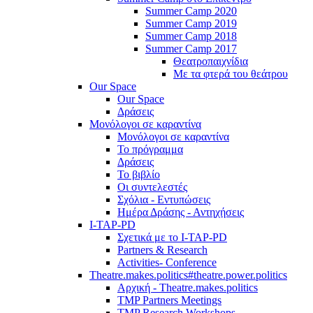
Summer Camp 2020
Summer Camp 2019
Summer Camp 2018
Summer Camp 2017
Θεατροπαιχνίδια
Με τα φτερά του θεάτρου
Our Space
Our Space
Δράσεις
Μονόλογοι σε καραντίνα
Μονόλογοι σε καραντίνα
Το πρόγραμμα
Δράσεις
Το βιβλίο
Οι συντελεστές
Σχόλια - Εντυπώσεις
Ημέρα Δράσης - Αντηχήσεις
I-TAP-PD
Σχετικά με το I-TAP-PD
Partners & Research
Activities- Conference
Theatre.makes.politics#theatre.power.politics
Αρχική - Theatre.makes.politics
TMP Partners Meetings
TMP Research Workshops