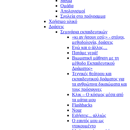
Media
Ομάδα
Απολογισμοί
Σχολεία στο πρόγραμμα
Χρήσιμο υλικό
Δράσεις
Σεμινάρια εκπαιδευτικών
«κι αν ήσουν εσύ;» - στόχοι,
μεθοδολογία, δράσεις
Εγώ και ο άλλος…
Πατάμε γερά!
Βιωματική μάθηση με τη
μέθοδο Εκπαιδευτικού
Δράματος»
Τεχνικές θεάτρου και
εκπαιδευτικού δράματος για
τα ανθρώπινα δικαιώματα και
τους πρόσφυγες
Κλικ – Ο κόσμος μέσα από
τα μάτια μου
Flashbacks
Nour
Ειδήσεις... αλλιώς
Ο εαυτός μου ως
ντοκουμέντο