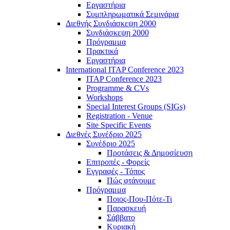
Εργαστήρια
Συμπληρωματικά Σεμινάρια
Διεθνής Συνδιάσκεψη 2000
Συνδιάσκεψη 2000
Πρόγραμμα
Πρακτικά
Εργαστήρια
International ITAP Conference 2023
ITAP Conference 2023
Programme & CVs
Workshops
Special Interest Groups (SIGs)
Registration - Venue
Site Specific Events
Διεθνές Συνέδριο 2025
Συνέδριο 2025
Προτάσεις & Δημοσίευση
Επιτροπές - Φορείς
Εγγραφές - Τόπος
Πώς φτάνουμε
Πρόγραμμα
Ποιος-Που-Πότε-Τι
Παρασκευή
Σάββατο
Κυριακή