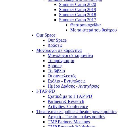
Summer Camp 2020
Summer Camp 2019
Summer Camp 2018
Summer Camp 2017
Θεατροπαιχνίδια
Με τα φτερά του θεάτρου
Our Space
Our Space
Δράσεις
Μονόλογοι σε καραντίνα
Μονόλογοι σε καραντίνα
Το πρόγραμμα
Δράσεις
Το βιβλίο
Οι συντελεστές
Σχόλια - Εντυπώσεις
Ημέρα Δράσης - Αντηχήσεις
I-TAP-PD
Σχετικά με το I-TAP-PD
Partners & Research
Activities- Conference
Theatre.makes.politics#theatre.power.politics
Αρχική - Theatre.makes.politics
TMP Partners Meetings
TMP Research Workshops