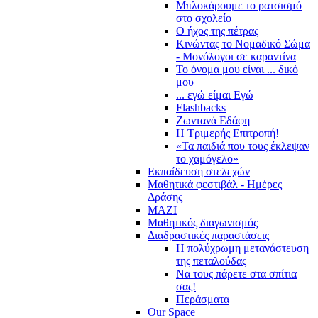
Μπλοκάρουμε το ρατσισμό
στο σχολείο
Ο ήχος της πέτρας
Κινώντας το Νομαδικό Σώμα
- Μονόλογοι σε καραντίνα
Το όνομα μου είναι ... δικό
μου
... εγώ είμαι Εγώ
Flashbacks
Ζωντανά Εδάφη
Η Τριμερής Επιτροπή!
«Τα παιδιά που τους έκλεψαν
το χαμόγελο»
Εκπαίδευση στελεχών
Μαθητικά φεστιβάλ - Ημέρες
Δράσης
ΜΑΖΙ
Μαθητικός διαγωνισμός
Διαδραστικές παραστάσεις
Η πολύχρωμη μετανάστευση
της πεταλούδας
Να τους πάρετε στα σπίτια
σας!
Περάσματα
Our Space