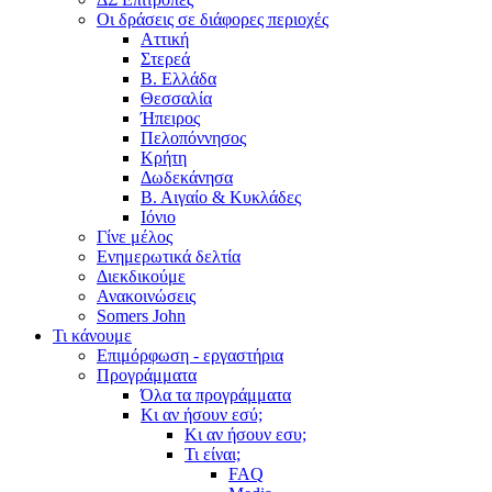
Οι δράσεις σε διάφορες περιοχές
Αττική
Στερεά
Β. Ελλάδα
Θεσσαλία
Ήπειρος
Πελοπόννησος
Κρήτη
Δωδεκάνησα
Β. Αιγαίο & Κυκλάδες
Ιόνιο
Γίνε μέλος
Ενημερωτικά δελτία
Διεκδικούμε
Ανακοινώσεις
Somers John
Τι κάνουμε
Επιμόρφωση - εργαστήρια
Προγράμματα
Όλα τα προγράμματα
Κι αν ήσουν εσύ;
Κι αν ήσουν εσυ;
Τι είναι;
FAQ