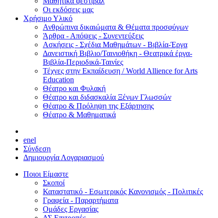
Μαθητικά φεστιβάλ
Οι εκδόσεις μας
Χρήσιμο Υλικό
Ανθρώπινα δικαιώματα & Θέματα προσφύγων
Άρθρα - Απόψεις - Συνεντεύξεις
Ασκήσεις - Σχέδια Μαθημάτων - Βιβλία-Έργα
Δανειστική Βιβλιο/Ταινιοθήκη - Θεατρικά έργα-
Βιβλία-Περιοδικά-Ταινίες
Τέχνες στην Εκπαίδευση / World Allience for Arts
Education
Θέατρο και Φυλακή
Θέατρο και διδασκαλία Ξένων Γλωσσών
Θέατρο & Πρόληψη της Εξάρτησης
Θέατρο & Μαθηματικά
en
el
Σύνδεση
Δημιουργία Λογαριασμού
Ποιοι Είμαστε
Σκοποί
Καταστατικό - Εσωτερικός Κανονισμός - Πολιτικές
Γραφεία - Παραρτήματα
Ομάδες Εργασίας
ΔΣ Επιτροπές