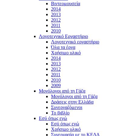
Βιντεομουσεία
2014
2013
2012
2011
2010
Λογοτεχνικό Εργαστήριο
Λογοτεχνικό εργαστήριο
Όλα τα έργα
Χρήσιμο υλικό
2014
2013
2012
2011
2010
2009
Μονόλογοι από τη Γάζα
Μονόλογοι από τη Γάζα
Δράσεις στην Ελλάδα
Συνεργαζόμενοι
To βιβλίο
Εσύ όπως εγώ
Εσύ όπως εγώ
Χρήσιμο υλικό
Συνεργασία με το ΚΕΔΑ