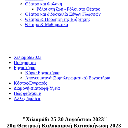
Θέατρο και Φυλακή
Ρόλοι στη ζωή - Ρόλοι στο Θέατρο
Θέατρο και διδασκαλία Ξένων Γλωσσών
Θέατρο & Πρόληψη της Εξάρτησης
Θέατρο & Μαθηματικά
Χιλιομόδι2023
Πρόγραμμα
Εργαστήρια
Κύρια Εργαστήρια
Απογευματινά (Συμπληρωματικά) Εργαστήρια
Κόστος-Εγγραφές
Διαμονή-Διατροφή-Υγεία
Πώς φτάνουμe
Άλλες δράσεις
"Χιλιομόδι 25-30 Αυγούστου 2023"
20η Θεατρική Καλοκαιρινή Κατασκήνωση 2023