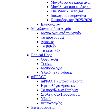
Μονόλογοι σε καραντίνα
Μονόλογοι από το Αιγαίο
The Walk - Το ταξίδι
Διάλογοι σε καραντίνα
Η επιμόρφωση 2025-2026
Επικοινωνία
Μονόλογοι από το Αιγαίο
Μονόλογοι από το Αιγαίο
Το πρόγραμμα
Δρασεις
Το βιβλίο
Τα φεστιβάλ
Radical Hope
Οργάνωση
Τι είναι
Μεθοδολογία
Υλικό - εκδηλώσεις
mPPACT
mPPACT - Στόχοι - Σκοποί
Ημερολόγιο Δράσεων
Το προφίλ των Εταίρων
Σχολεία στο Πρόγραμμα
Υλικό
Φωτογραφίες
Βιντεομουσεία