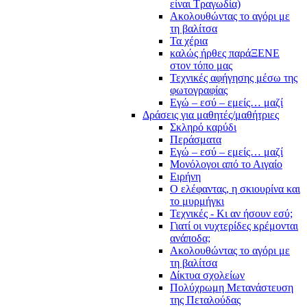
είναι Τραγωδία)
Ακολουθώντας το αγόρι με
τη βαλίτσα
Τα χέρια
καλώς ήρθες παράΞΕΝΕ
στον τόπο μας
Τεχνικές αφήγησης μέσω της
φωτογραφίας
Εγώ – εσύ – εμείς… μαζί
Δράσεις για μαθητές/μαθήτριες
Σκληρό καρύδι
Περάσματα
Εγώ – εσύ – εμείς… μαζί
Μονόλογοι από το Αιγαίο
Ειρήνη
Ο ελέφαντας, η σκιουρίνα και
το μυρμήγκι
Τεχνικές - Κι αν ήσουν εσύ;
Γιατί οι νυχτερίδες κρέμονται
ανάποδα;
Ακολουθώντας το αγόρι με
τη βαλίτσα
Δίκτυα σχολείων
Πολύχρωμη Μετανάστευση
της Πεταλούδας