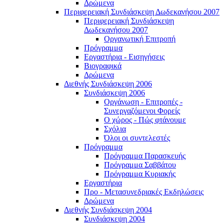
Δρώμενα
Περιφερειακή Συνδιάσκεψη Δωδεκανήσου 2007
Περιφερειακή Συνδιάσκεψη
Δωδεκανήσου 2007
Οργανωτική Επιτροπή
Πρόγραμμα
Εργαστήρια - Εισηγήσεις
Βιογραφικά
Δρώμενα
Διεθνής Συνδιάσκεψη 2006
Συνδιάσκεψη 2006
Οργάνωση - Επιτροπές -
Συνεργαζόμενοι Φορείς
Ο χώρος - Πώς φτάνουμε
Σχόλια
Όλοι οι συντελεστές
Πρόγραμμα
Πρόγραμμα Παρασκευής
Πρόγραμμα Σαββάτου
Πρόγραμμα Κυριακής
Εργαστήρια
Προ - Μετασυνεδριακές Εκδηλώσεις
Δρώμενα
Διεθνής Συνδιάσκεψη 2004
Συνδιάσκεψη 2004