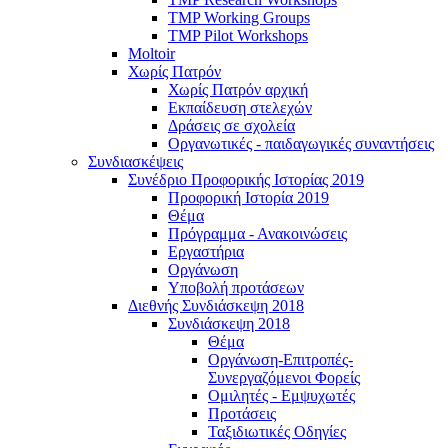
TMP Working Groups
TMP Pilot Workshops
Moltoir
Χωρίς Πατρόν
Χωρίς Πατρόν αρχική
Εκπαίδευση στελεχών
Δράσεις σε σχολεία
Οργανωτικές - παιδαγωγικές συναντήσεις
Συνδιασκέψεις
Συνέδριο Προφορικής Ιστορίας 2019
Προφορική Ιστορία 2019
Θέμα
Πρόγραμμα - Ανακοινώσεις
Εργαστήρια
Οργάνωση
Υποβολή προτάσεων
Διεθνής Συνδιάσκεψη 2018
Συνδιάσκεψη 2018
Θέμα
Οργάνωση-Επιτροπές-
Συνεργαζόμενοι Φορείς
Ομιλητές - Εμψυχωτές
Προτάσεις
Ταξιδιωτικές Οδηγίες