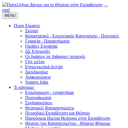
en
el
MENU
Ποιοι Είμαστε
Σκοποί
Καταστατικό - Εσωτερικός Κανονισμός - Πολιτικές
Γραφεία - Παραρτήματα
Ομάδες Εργασίας
ΔΣ Επιτροπές
Οι δράσεις σε διάφορες περιοχές
Γίνε μέλος
Ενημερωτικά δελτία
Διεκδικούμε
Ανακοινώσεις
Somers John
Τι κάνουμε
Επιμόρφωση - εργαστήρια
Προγράμματα
Συνδιασκέψεις
Θεατρικές Κατασκηνώσεις
Περιοδικό Εκπαίδευση και Θέατρο
Παγκόσμια Ημέρα Θεάτρου στην Εκπαίδευση
Θέατρο του Καταπιεσμένου - Θέατρο Φόρουμ