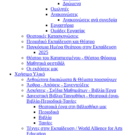
Δρώμενα
Ομιλητές
Ανακοινώσεις
Ανακοινώσεις ανά συνεδρία
Εργαστήρια
Ομάδες Εργασίας
Θεατρικές Κατασκηνώσεις
Περιοδικό Εκπαίδευση και Θέατρο
Παγκόσμια Ημέρα Θεάτρου στην Εκπαίδευση
2025
Θέατρο του Καταπιεσμένου - Θέατρο Φόρουμ
Μαθητικά φεστιβάλ
Οι εκδόσεις μας
Χρήσιμο Υλικό
Ανθρώπινα δικαιώματα & Θέματα προσφύγων
Άρθρα - Απόψεις - Συνεντεύξεις
Ασκήσεις - Σχέδια Μαθημάτων - Βιβλία-Έργα
Δανειστική Βιβλιο/Ταινιοθήκη - Θεατρικά έργα-
Βιβλία-Περιοδικά-Ταινίες
Θεατρικά έργα στη βιβλιοθήκη μας
Περιοδικά
Βιβλία
Ταινίες
Τέχνες στην Εκπαίδευση / World Allience for Arts
Education