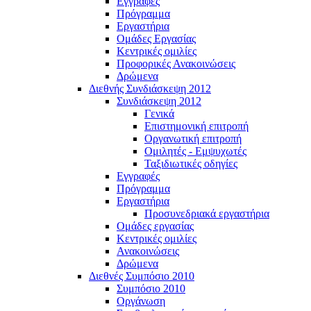
Εγγραφές
Πρόγραμμα
Εργαστήρια
Ομάδες Εργασίας
Κεντρικές ομιλίες
Προφορικές Ανακοινώσεις
Δρώμενα
Διεθνής Συνδιάσκεψη 2012
Συνδιάσκεψη 2012
Γενικά
Επιστημονική επιτροπή
Οργανωτική επιτροπή
Ομιλητές - Εμψυχωτές
Ταξιδιωτικές οδηγίες
Εγγραφές
Πρόγραμμα
Εργαστήρια
Προσυνεδριακά εργαστήρια
Ομάδες εργασίας
Κεντρικές ομιλίες
Ανακοινώσεις
Δρώμενα
Διεθνές Συμπόσιο 2010
Συμπόσιο 2010
Οργάνωση