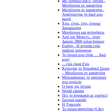
Με λογισμό και μ’ όνειρο -
Μονόλογοι σε καραντίνα
Μονόλογοι σε καραντίνα -
Αναζητώντας τη δική μου
φωνή
Έχω, έχεις, έχει, έχουμε
Δικαιώματα
Μονόλογοι και αντηχήσεις
Από τον Μπρεχτ... στον
Δαρείο 2800 μίλια δρόμος
Ειρήνη - Η ιστορία ενός
παιδιού πρόσφυγα
Το όνομά μου είναι … δικό
μου!
... εγώ είμαι Εγώ
Κινώντας το Νομαδικό Σώμα
– Μονόλογοι σε καραντίνα
Μπλοκάρουμε το ρατσισμό
στο σχολείο
Ο ήχος της πέτρας
World cinema
Πες το δυναμικά με εικόνες!
Σκληρό καρύδι
Η Τριμερής
Το σώμα αφηγείται (ή Δεν