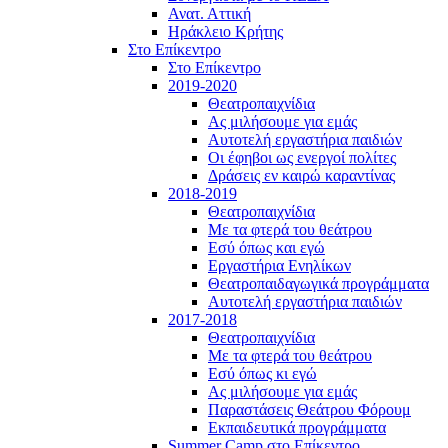
Ανατ. Αττική
Ηράκλειο Κρήτης
Στο Επίκεντρο
Στο Επίκεντρο
2019-2020
Θεατροπαιχνίδια
Ας μιλήσουμε για εμάς
Αυτοτελή εργαστήρια παιδιών
Οι έφηβοι ως ενεργοί πολίτες
Δράσεις εν καιρώ καραντίνας
2018-2019
Θεατροπαιχνίδια
Με τα φτερά του θεάτρου
Εσύ όπως και εγώ
Εργαστήρια Ενηλίκων
Θεατροπαιδαγωγικά προγράμματα
Αυτοτελή εργαστήρια παιδιών
2017-2018
Θεατροπαιχνίδια
Με τα φτερά του θεάτρου
Εσύ όπως κι εγώ
Ας μιλήσουμε για εμάς
Παραστάσεις Θεάτρου Φόρουμ
Εκπαιδευτικά προγράμματα
Summer Camp στο Επίκεντρο