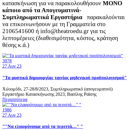
κατασκήνωση για να παρακολουθήσουν
ΜΟΝΟ
κάποιο από τα Απογευματινά-
Συμπληρωματικά Εργαστήρια
παρακαλούνται
να επικοινωνήσουν με τη Γραμματεία στο
2106541600 ή info@theatroedu.gr για τις
λεπτομέρειες (διαθεσιμότητα, κόστος, κράτηση
θέσης κ.ά.)
3978
27
Αυγ 23
"Τα μυστικά δημιουργίας ταινίας μηδενικού προϋπολογισμού"
Χιλιομόδι, 27-28/8/2023, Συμπληρωματικό (απογευματινό)
Εργαστήριο Κατασκήνωσης 2023, Βασίλης Ραϊσης
Περισσότερα
1986
27
Αυγ 23
""Να ελαφρύνουμε από τα περιττά…" "