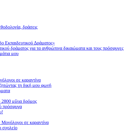
μεθοδολογία, δράσεις
δο Εκπαιδευτικού Δράματος»
τικού δράματος για τα ανθρώπινα δικαιώματα και τους πρόσφυγες
μάτια μου
ονόλογοι σε καραντίνα
ζητώντας τη δική μου φωνή
ιώματα
ο 2800 μίλια δρόμος
ού πρόσφυγα
υ!
 Μονόλογοι σε καραντίνα
 σχολείο