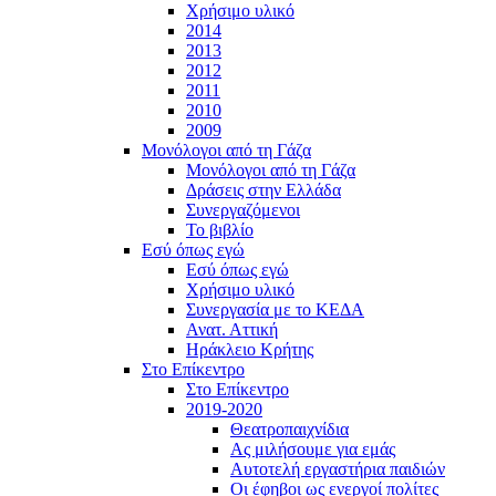
Χρήσιμο υλικό
2014
2013
2012
2011
2010
2009
Μονόλογοι από τη Γάζα
Μονόλογοι από τη Γάζα
Δράσεις στην Ελλάδα
Συνεργαζόμενοι
To βιβλίο
Εσύ όπως εγώ
Εσύ όπως εγώ
Χρήσιμο υλικό
Συνεργασία με το ΚΕΔΑ
Ανατ. Αττική
Ηράκλειο Κρήτης
Στο Επίκεντρο
Στο Επίκεντρο
2019-2020
Θεατροπαιχνίδια
Ας μιλήσουμε για εμάς
Αυτοτελή εργαστήρια παιδιών
Οι έφηβοι ως ενεργοί πολίτες