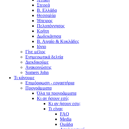
Στερεά
Β. Ελλάδα
Θεσσαλία
Ήπειρος
Πελοπόννησος
Κρήτη
Δωδεκάνησα
Β. Αιγαίο & Κυκλάδες
Ιόνιο
Γίνε μέλος
Ενημερωτικά δελτία
Διεκδικούμε
Ανακοινώσεις
Somers John
Τι κάνουμε
Επιμόρφωση - εργαστήρια
Προγράμματα
Όλα τα προγράμματα
Κι αν ήσουν εσύ;
Κι αν ήσουν εσυ;
Τι είναι;
FAQ
Media
Ομάδα