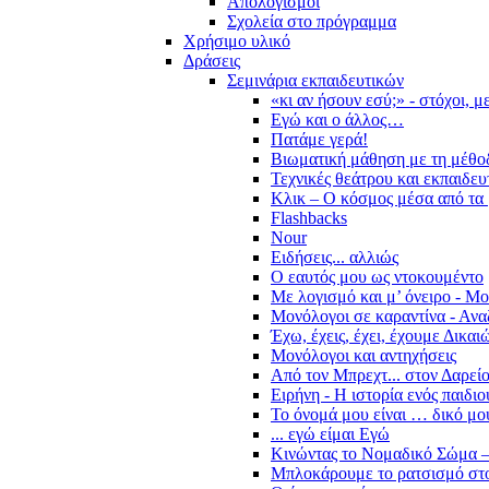
Απολογισμοί
Σχολεία στο πρόγραμμα
Χρήσιμο υλικό
Δράσεις
Σεμινάρια εκπαιδευτικών
«κι αν ήσουν εσύ;» - στόχοι, 
Εγώ και ο άλλος…
Πατάμε γερά!
Βιωματική μάθηση με τη μέθο
Τεχνικές θεάτρου και εκπαιδευ
Κλικ – Ο κόσμος μέσα από τα 
Flashbacks
Nour
Ειδήσεις... αλλιώς
Ο εαυτός μου ως ντοκουμέντο
Με λογισμό και μ’ όνειρο - Μ
Μονόλογοι σε καραντίνα - Ανα
Έχω, έχεις, έχει, έχουμε Δικα
Μονόλογοι και αντηχήσεις
Από τον Μπρεχτ... στον Δαρεί
Ειρήνη - Η ιστορία ενός παιδι
Το όνομά μου είναι … δικό μο
... εγώ είμαι Εγώ
Κινώντας το Νομαδικό Σώμα –
Μπλοκάρουμε το ρατσισμό στο