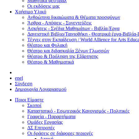
Μαθητικά φεστιβάλ
Οι εκδόσεις μας
Χρήσιμο Υλικό
Ανθρώπινα δικαιώματα & Θέματα προσφύγων
Άρθρα - Απόψεις - Συνεντεύξεις
Ασκήσεις - Σχέδια Μαθημάτων - Βιβλία-Έργα
Δανειστική Βιβλιο/Ταινιοθήκη - Θεατρικά έργα-Βιβλία-
Τέχνες στην Εκπαίδευση / World Allience for Arts Educa
Θέατρο και Φυλακή
Θέατρο και διδασκαλία Ξένων Γλωσσών
Θέατρο & Πρόληψη της Εξάρτησης
Θέατρο & Μαθηματικά
en
el
Σύνδεση
Δημιουργία Λογαριασμού
Ποιοι Είμαστε
Σκοποί
Καταστατικό - Εσωτερικός Κανονισμός - Πολιτικές
Γραφεία - Παραρτήματα
Ομάδες Εργασίας
ΔΣ Επιτροπές
Οι δράσεις σε διάφορες περιοχές
Αττική