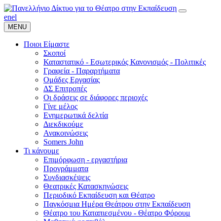
en
el
MENU
Ποιοι Είμαστε
Σκοποί
Καταστατικό - Εσωτερικός Κανονισμός - Πολιτικές
Γραφεία - Παραρτήματα
Ομάδες Εργασίας
ΔΣ Επιτροπές
Οι δράσεις σε διάφορες περιοχές
Γίνε μέλος
Ενημερωτικά δελτία
Διεκδικούμε
Ανακοινώσεις
Somers John
Τι κάνουμε
Επιμόρφωση - εργαστήρια
Προγράμματα
Συνδιασκέψεις
Θεατρικές Κατασκηνώσεις
Περιοδικό Εκπαίδευση και Θέατρο
Παγκόσμια Ημέρα Θεάτρου στην Εκπαίδευση
Θέατρο του Καταπιεσμένου - Θέατρο Φόρουμ