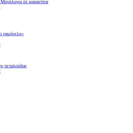
 Μονόλογοι σε καραντίνα
υ
το χαμόγελο»
ς
ης πεταλούδας
!