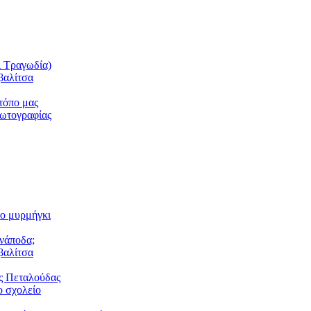
ι Τραγωδία)
βαλίτσα
τόπο μας
φωτογραφίας
το μυρμήγκι
ανάποδα;
βαλίτσα
ς Πεταλούδας
 σχολείο