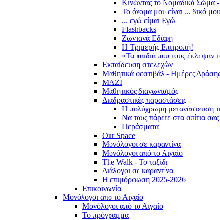
Κινώντας το Νομαδικό Σώμα -
Το όνομα μου είναι ... δικό μο
... εγώ είμαι Εγώ
Flashbacks
Ζωντανά Εδάφη
Η Τριμερής Επιτροπή!
«Τα παιδιά που τους έκλεψαν 
Εκπαίδευση στελεχών
Μαθητικά φεστιβάλ - Ημέρες Δράση
ΜΑΖΙ
Μαθητικός διαγωνισμός
Διαδραστικές παραστάσεις
Η πολύχρωμη μετανάστευση τ
Να τους πάρετε στα σπίτια σας
Περάσματα
Our Space
Μονόλογοι σε καραντίνα
Μονόλογοι από το Αιγαίο
The Walk - Το ταξίδι
Διάλογοι σε καραντίνα
Η επιμόρφωση 2025-2026
Επικοινωνία
Μονόλογοι από το Αιγαίο
Μονόλογοι από το Αιγαίο
Το πρόγραμμα