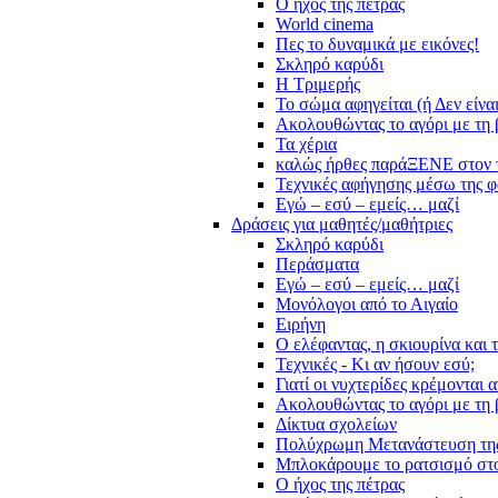
Ο ήχος της πέτρας
World cinema
Πες το δυναμικά με εικόνες!
Σκληρό καρύδι
Η Τριμερής
Το σώμα αφηγείται (ή Δεν είνα
Ακολουθώντας το αγόρι με τη 
Τα χέρια
καλώς ήρθες παράΞΕΝΕ στον 
Τεχνικές αφήγησης μέσω της 
Εγώ – εσύ – εμείς… μαζί
Δράσεις για μαθητές/μαθήτριες
Σκληρό καρύδι
Περάσματα
Εγώ – εσύ – εμείς… μαζί
Μονόλογοι από το Αιγαίο
Ειρήνη
Ο ελέφαντας, η σκιουρίνα και 
Τεχνικές - Κι αν ήσουν εσύ;
Γιατί οι νυχτερίδες κρέμονται 
Ακολουθώντας το αγόρι με τη 
Δίκτυα σχολείων
Πολύχρωμη Μετανάστευση τη
Μπλοκάρουμε το ρατσισμό στο
Ο ήχος της πέτρας