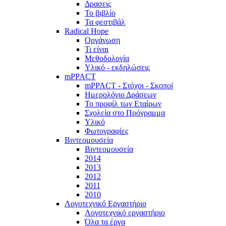
Δρασεις
Το βιβλίο
Τα φεστιβάλ
Radical Hope
Οργάνωση
Τι είναι
Μεθοδολογία
Υλικό - εκδηλώσεις
mPPACT
mPPACT - Στόχοι - Σκοποί
Ημερολόγιο Δράσεων
Το προφίλ των Εταίρων
Σχολεία στο Πρόγραμμα
Υλικό
Φωτογραφίες
Βιντεομουσεία
Βιντεομουσεία
2014
2013
2012
2011
2010
Λογοτεχνικό Εργαστήριο
Λογοτεχνικό εργαστήριο
Όλα τα έργα