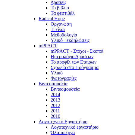
Δρασεις
Το βιβλίο
Τα φεστιβάλ
Radical Hope
Οργάνωση
Τι είναι
Μεθοδολογία
Υλικό - εκδηλώσεις
mPPACT
mPPACT - Στόχοι - Σκοποί
Ημερολόγιο Δράσεων
Το προφίλ των Εταίρων
Σχολεία στο Πρόγραμμα
Υλικό
Φωτογραφίες
Βιντεομουσεία
Βιντεομουσεία
2014
2013
2012
2011
2010
Λογοτεχνικό Εργαστήριο
Λογοτεχνικό εργαστήριο
Όλα τα έργα