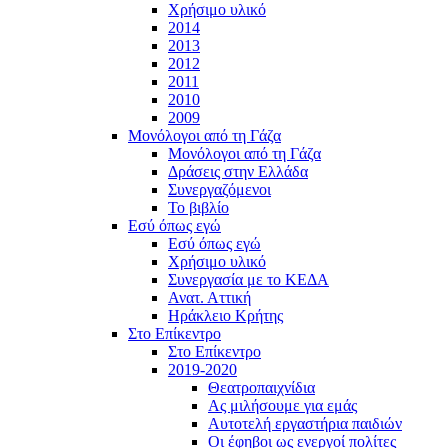
Χρήσιμο υλικό
2014
2013
2012
2011
2010
2009
Μονόλογοι από τη Γάζα
Μονόλογοι από τη Γάζα
Δράσεις στην Ελλάδα
Συνεργαζόμενοι
To βιβλίο
Εσύ όπως εγώ
Εσύ όπως εγώ
Χρήσιμο υλικό
Συνεργασία με το ΚΕΔΑ
Ανατ. Αττική
Ηράκλειο Κρήτης
Στο Επίκεντρο
Στο Επίκεντρο
2019-2020
Θεατροπαιχνίδια
Ας μιλήσουμε για εμάς
Αυτοτελή εργαστήρια παιδιών
Οι έφηβοι ως ενεργοί πολίτες