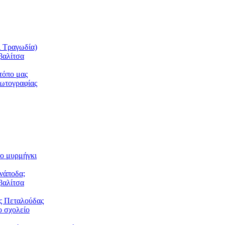
ι Τραγωδία)
βαλίτσα
τόπο μας
φωτογραφίας
το μυρμήγκι
ανάποδα;
βαλίτσα
ς Πεταλούδας
 σχολείο