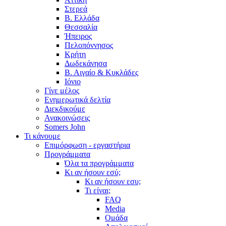
Στερεά
Β. Ελλάδα
Θεσσαλία
Ήπειρος
Πελοπόννησος
Κρήτη
Δωδεκάνησα
Β. Αιγαίο & Κυκλάδες
Ιόνιο
Γίνε μέλος
Ενημερωτικά δελτία
Διεκδικούμε
Ανακοινώσεις
Somers John
Τι κάνουμε
Επιμόρφωση - εργαστήρια
Προγράμματα
Όλα τα προγράμματα
Κι αν ήσουν εσύ;
Κι αν ήσουν εσυ;
Τι είναι;
FAQ
Media
Ομάδα