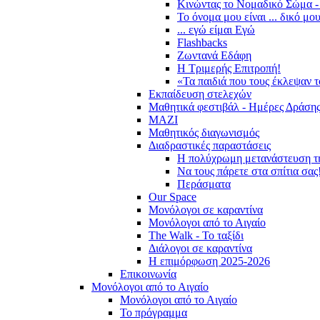
Κινώντας το Νομαδικό Σώμα -
Το όνομα μου είναι ... δικό μο
... εγώ είμαι Εγώ
Flashbacks
Ζωντανά Εδάφη
Η Τριμερής Επιτροπή!
«Τα παιδιά που τους έκλεψαν 
Εκπαίδευση στελεχών
Μαθητικά φεστιβάλ - Ημέρες Δράση
ΜΑΖΙ
Μαθητικός διαγωνισμός
Διαδραστικές παραστάσεις
Η πολύχρωμη μετανάστευση τ
Να τους πάρετε στα σπίτια σας
Περάσματα
Our Space
Μονόλογοι σε καραντίνα
Μονόλογοι από το Αιγαίο
The Walk - Το ταξίδι
Διάλογοι σε καραντίνα
Η επιμόρφωση 2025-2026
Επικοινωνία
Μονόλογοι από το Αιγαίο
Μονόλογοι από το Αιγαίο
Το πρόγραμμα