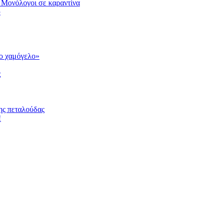
 Μονόλογοι σε καραντίνα
υ
το χαμόγελο»
ς
ης πεταλούδας
!