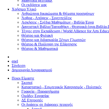
Μαθητικά φεστιβάλ
Οι εκδόσεις μας
Χρήσιμο Υλικό
Ανθρώπινα δικαιώματα & Θέματα προσφύγων
Άρθρα - Απόψεις - Συνεντεύξεις
Ασκήσεις - Σχέδια Μαθημάτων - Βιβλία-Έργα
Δανειστική Βιβλιο/Ταινιοθήκη - Θεατρικά έργα-Βιβλία-
Τέχνες στην Εκπαίδευση / World Allience for Arts Educa
Θέατρο και Φυλακή
Θέατρο και διδασκαλία Ξένων Γλωσσών
Θέατρο & Πρόληψη της Εξάρτησης
Θέατρο & Μαθηματικά
en
el
Σύνδεση
Δημιουργία Λογαριασμού
Ποιοι Είμαστε
Σκοποί
Καταστατικό - Εσωτερικός Κανονισμός - Πολιτικές
Γραφεία - Παραρτήματα
Ομάδες Εργασίας
ΔΣ Επιτροπές
Οι δράσεις σε διάφορες περιοχές
Αττική