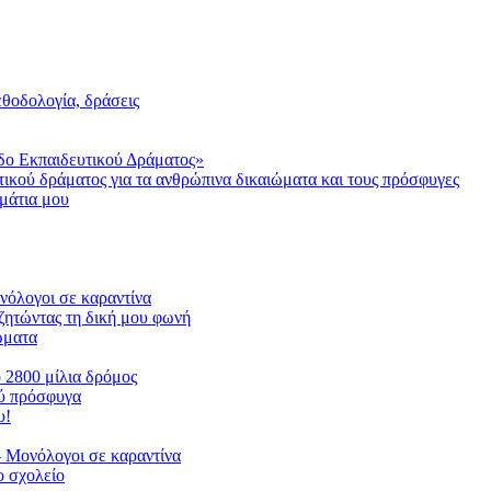
μεθοδολογία, δράσεις
δο Εκπαιδευτικού Δράματος»
τικού δράματος για τα ανθρώπινα δικαιώματα και τους πρόσφυγες
μάτια μου
ονόλογοι σε καραντίνα
ζητώντας τη δική μου φωνή
ιώματα
ο 2800 μίλια δρόμος
ού πρόσφυγα
υ!
 Μονόλογοι σε καραντίνα
 σχολείο