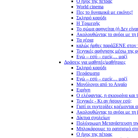
Ο ήχος της πέτρας
World cinema
Πες το δυναμικά με εικόνες!
Σκληρό καρύδι
Η Τριμερής
Το σώμα αφηγείται (ή Δεν είνα
Ακολουθώντας το αγόρι με τη 
Τα χέρια
καλώς ήρθες παράΞΕΝΕ στον 
Τεχνικές αφήγησης μέσω της 
Εγώ – εσύ – εμείς… μαζί
Δράσεις για μαθητές/μαθήτριες
Σκληρό καρύδι
Περάσματα
Εγώ – εσύ – εμείς… μαζί
Μονόλογοι από το Αιγαίο
Ειρήνη
Ο ελέφαντας, η σκιουρίνα και 
Τεχνικές - Κι αν ήσουν εσύ;
Γιατί οι νυχτερίδες κρέμονται 
Ακολουθώντας το αγόρι με τη 
Δίκτυα σχολείων
Πολύχρωμη Μετανάστευση τη
Μπλοκάρουμε το ρατσισμό στο
Ο ήχος της πέτρας