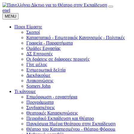
en
el
MENU
Ποιοι Είμαστε
Σκοποί
Καταστατικό - Εσωτερικός Κανονισμός - Πολιτικές
Γραφεία - Παραρτήματα
Ομάδες Εργασίας
ΔΣ Επιτροπές
Οι δράσεις σε διάφορες περιοχές
Γίνε μέλος
Ενημερωτικά δελτία
Διεκδικούμε
Ανακοινώσεις
Somers John
Τι κάνουμε
Επιμόρφωση - εργαστήρια
Προγράμματα
Συνδιασκέψεις
Θεατρικές Κατασκηνώσεις
Περιοδικό Εκπαίδευση και Θέατρο
Παγκόσμια Ημέρα Θεάτρου στην Εκπαίδευση
Θέατρο του Καταπιεσμένου - Θέατρο Φόρουμ