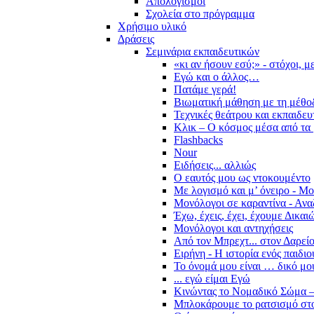
Απολογισμοί
Σχολεία στο πρόγραμμα
Χρήσιμο υλικό
Δράσεις
Σεμινάρια εκπαιδευτικών
«κι αν ήσουν εσύ;» - στόχοι, 
Εγώ και ο άλλος…
Πατάμε γερά!
Βιωματική μάθηση με τη μέθο
Τεχνικές θεάτρου και εκπαιδευ
Κλικ – Ο κόσμος μέσα από τα 
Flashbacks
Nour
Ειδήσεις... αλλιώς
Ο εαυτός μου ως ντοκουμέντο
Με λογισμό και μ’ όνειρο - Μ
Μονόλογοι σε καραντίνα - Ανα
Έχω, έχεις, έχει, έχουμε Δικα
Μονόλογοι και αντηχήσεις
Από τον Μπρεχτ... στον Δαρεί
Ειρήνη - Η ιστορία ενός παιδι
Το όνομά μου είναι … δικό μο
... εγώ είμαι Εγώ
Κινώντας το Νομαδικό Σώμα –
Μπλοκάρουμε το ρατσισμό στο