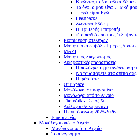
Κινώντας το Νομαδικό Σώμα -
Το όνομα μου είναι ... δικό μο
... εγώ είμαι Εγώ
Flashbacks
Ζωντανά Εδάφη
Η Τριμερής Επιτροπή!
«Τα παιδιά που τους έκλεψαν 
Εκπαίδευση στελεχών
Μαθητικά φεστιβάλ - Ημέρες Δράση
ΜΑΖΙ
Μαθητικός διαγωνισμός
Διαδραστικές παραστάσεις
Η πολύχρωμη μετανάστευση τ
Να τους πάρετε στα σπίτια σας
Περάσματα
Our Space
Μονόλογοι σε καραντίνα
Μονόλογοι από το Αιγαίο
The Walk - Το ταξίδι
Διάλογοι σε καραντίνα
Η επιμόρφωση 2025-2026
Επικοινωνία
Μονόλογοι από το Αιγαίο
Μονόλογοι από το Αιγαίο
Το πρόγραμμα