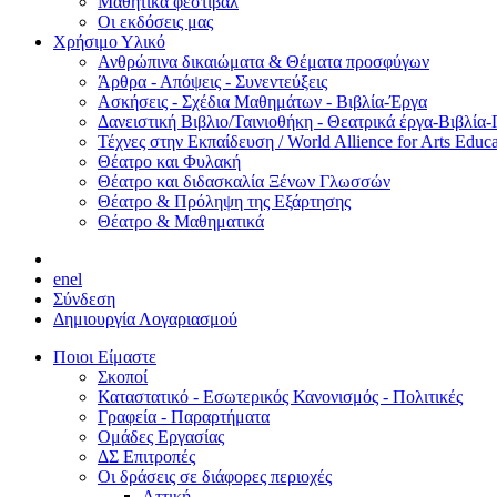
Μαθητικά φεστιβάλ
Οι εκδόσεις μας
Χρήσιμο Υλικό
Ανθρώπινα δικαιώματα & Θέματα προσφύγων
Άρθρα - Απόψεις - Συνεντεύξεις
Ασκήσεις - Σχέδια Μαθημάτων - Βιβλία-Έργα
Δανειστική Βιβλιο/Ταινιοθήκη - Θεατρικά έργα-Βιβλία-
Τέχνες στην Εκπαίδευση / World Allience for Arts Educa
Θέατρο και Φυλακή
Θέατρο και διδασκαλία Ξένων Γλωσσών
Θέατρο & Πρόληψη της Εξάρτησης
Θέατρο & Μαθηματικά
en
el
Σύνδεση
Δημιουργία Λογαριασμού
Ποιοι Είμαστε
Σκοποί
Καταστατικό - Εσωτερικός Κανονισμός - Πολιτικές
Γραφεία - Παραρτήματα
Ομάδες Εργασίας
ΔΣ Επιτροπές
Οι δράσεις σε διάφορες περιοχές
Αττική