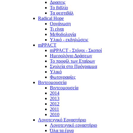
Δρασεις
Το βιβλίο
Τα φεστιβάλ
Radical Hope
Οργάνωση
Τι είναι
Μεθοδολογία
Υλικό - εκδηλώσεις
mPPACT
mPPACT - Στόχοι - Σκοποί
Ημερολόγιο Δράσεων
Το προφίλ των Εταίρων
Σχολεία στο Πρόγραμμα
Υλικό
Φωτογραφίες
Βιντεομουσεία
Βιντεομουσεία
2014
2013
2012
2011
2010
Λογοτεχνικό Εργαστήριο
Λογοτεχνικό εργαστήριο
Όλα τα έργα