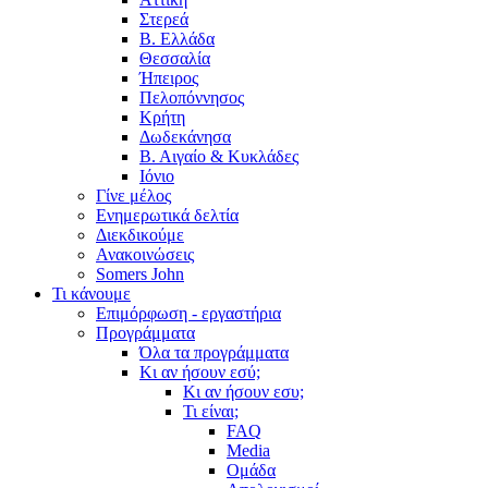
Στερεά
Β. Ελλάδα
Θεσσαλία
Ήπειρος
Πελοπόννησος
Κρήτη
Δωδεκάνησα
Β. Αιγαίο & Κυκλάδες
Ιόνιο
Γίνε μέλος
Ενημερωτικά δελτία
Διεκδικούμε
Ανακοινώσεις
Somers John
Τι κάνουμε
Επιμόρφωση - εργαστήρια
Προγράμματα
Όλα τα προγράμματα
Κι αν ήσουν εσύ;
Κι αν ήσουν εσυ;
Τι είναι;
FAQ
Media
Ομάδα