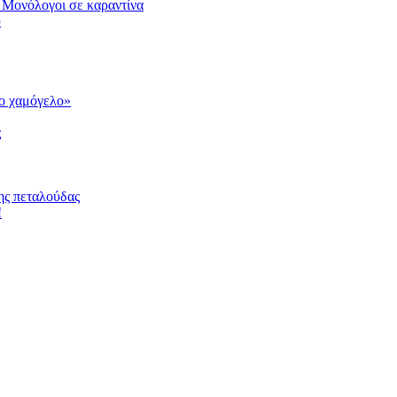
 Μονόλογοι σε καραντίνα
υ
το χαμόγελο»
ς
ης πεταλούδας
!