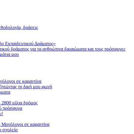
μεθοδολογία, δράσεις
δο Εκπαιδευτικού Δράματος»
τικού δράματος για τα ανθρώπινα δικαιώματα και τους πρόσφυγες
μάτια μου
ονόλογοι σε καραντίνα
ζητώντας τη δική μου φωνή
ιώματα
ο 2800 μίλια δρόμος
ού πρόσφυγα
υ!
 Μονόλογοι σε καραντίνα
 σχολείο