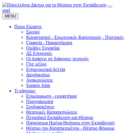
en
el
MENU
Ποιοι Είμαστε
Σκοποί
Καταστατικό - Εσωτερικός Κανονισμός - Πολιτικές
Γραφεία - Παραρτήματα
Ομάδες Εργασίας
ΔΣ Επιτροπές
Οι δράσεις σε διάφορες περιοχές
Γίνε μέλος
Ενημερωτικά δελτία
Διεκδικούμε
Ανακοινώσεις
Somers John
Τι κάνουμε
Επιμόρφωση - εργαστήρια
Προγράμματα
Συνδιασκέψεις
Θεατρικές Κατασκηνώσεις
Περιοδικό Εκπαίδευση και Θέατρο
Παγκόσμια Ημέρα Θεάτρου στην Εκπαίδευση
Θέατρο του Καταπιεσμένου - Θέατρο Φόρουμ