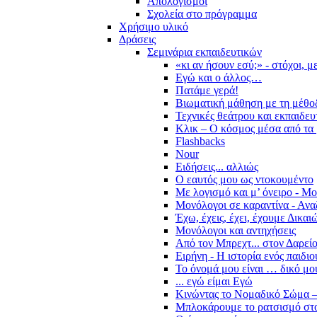
Απολογισμοί
Σχολεία στο πρόγραμμα
Χρήσιμο υλικό
Δράσεις
Σεμινάρια εκπαιδευτικών
«κι αν ήσουν εσύ;» - στόχοι, 
Εγώ και ο άλλος…
Πατάμε γερά!
Βιωματική μάθηση με τη μέθο
Τεχνικές θεάτρου και εκπαιδευ
Κλικ – Ο κόσμος μέσα από τα 
Flashbacks
Nour
Ειδήσεις... αλλιώς
Ο εαυτός μου ως ντοκουμέντο
Με λογισμό και μ’ όνειρο - Μ
Μονόλογοι σε καραντίνα - Ανα
Έχω, έχεις, έχει, έχουμε Δικα
Μονόλογοι και αντηχήσεις
Από τον Μπρεχτ... στον Δαρεί
Ειρήνη - Η ιστορία ενός παιδι
Το όνομά μου είναι … δικό μο
... εγώ είμαι Εγώ
Κινώντας το Νομαδικό Σώμα –
Μπλοκάρουμε το ρατσισμό στο