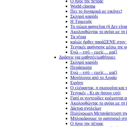
Ο ήχος της πέτρας
World cinema
Πες το δυναμικά με εικόνες!
Σκληρό καρύδι
Η Τριμερής
Το σώμα αφηγείται (ή Δεν είνα
Ακολουθώντας το αγόρι με τη 
Τα χέρια
καλώς ήρθες παράΞΕΝΕ στον 
Τεχνικές αφήγησης μέσω της 
Εγώ – εσύ – εμείς… μαζί
Δράσεις για μαθητές/μαθήτριες
Σκληρό καρύδι
Περάσματα
Εγώ – εσύ – εμείς… μαζί
Μονόλογοι από το Αιγαίο
Ειρήνη
Ο ελέφαντας, η σκιουρίνα και 
Τεχνικές - Κι αν ήσουν εσύ;
Γιατί οι νυχτερίδες κρέμονται 
Ακολουθώντας το αγόρι με τη 
Δίκτυα σχολείων
Πολύχρωμη Μετανάστευση τη
Μπλοκάρουμε το ρατσισμό στο
Ο ήχος της πέτρας