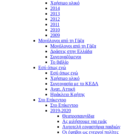
Χρήσιμο υλικό
2014
2013
2012
2011
2010
2009
Μονόλογοι από τη Γάζα
Μονόλογοι από τη Γάζα
Δράσεις στην Ελλάδα
Συνεργαζόμενοι
To βιβλίο
Εσύ όπως εγώ
Εσύ όπως εγώ
Χρήσιμο υλικό
Συνεργασία με το ΚΕΔΑ
Ανατ. Αττική
Ηράκλειο Κρήτης
Στο Επίκεντρο
Στο Επίκεντρο
2019-2020
Θεατροπαιχνίδια
Ας μιλήσουμε για εμάς
Αυτοτελή εργαστήρια παιδιών
Οι έφηβοι ως ενεργοί πολίτες