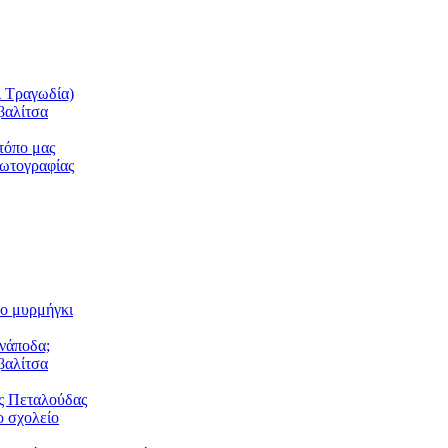
ι Τραγωδία)
βαλίτσα
τόπο μας
φωτογραφίας
το μυρμήγκι
ανάποδα;
βαλίτσα
ς Πεταλούδας
 σχολείο