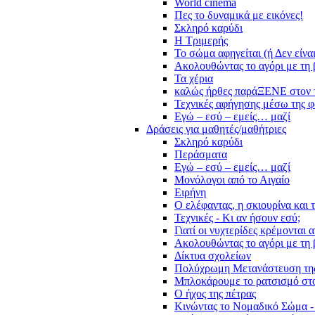
World cinema
Πες το δυναμικά με εικόνες!
Σκληρό καρύδι
Η Τριμερής
Το σώμα αφηγείται (ή Δεν είνα
Ακολουθώντας το αγόρι με τη 
Τα χέρια
καλώς ήρθες παράΞΕΝΕ στον 
Τεχνικές αφήγησης μέσω της 
Εγώ – εσύ – εμείς… μαζί
Δράσεις για μαθητές/μαθήτριες
Σκληρό καρύδι
Περάσματα
Εγώ – εσύ – εμείς… μαζί
Μονόλογοι από το Αιγαίο
Ειρήνη
Ο ελέφαντας, η σκιουρίνα και 
Τεχνικές - Κι αν ήσουν εσύ;
Γιατί οι νυχτερίδες κρέμονται 
Ακολουθώντας το αγόρι με τη 
Δίκτυα σχολείων
Πολύχρωμη Μετανάστευση τη
Μπλοκάρουμε το ρατσισμό στο
Ο ήχος της πέτρας
Κινώντας το Νομαδικό Σώμα -