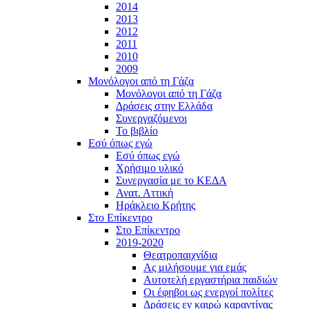
2014
2013
2012
2011
2010
2009
Μονόλογοι από τη Γάζα
Μονόλογοι από τη Γάζα
Δράσεις στην Ελλάδα
Συνεργαζόμενοι
To βιβλίο
Εσύ όπως εγώ
Εσύ όπως εγώ
Χρήσιμο υλικό
Συνεργασία με το ΚΕΔΑ
Ανατ. Αττική
Ηράκλειο Κρήτης
Στο Επίκεντρο
Στο Επίκεντρο
2019-2020
Θεατροπαιχνίδια
Ας μιλήσουμε για εμάς
Αυτοτελή εργαστήρια παιδιών
Οι έφηβοι ως ενεργοί πολίτες
Δράσεις εν καιρώ καραντίνας