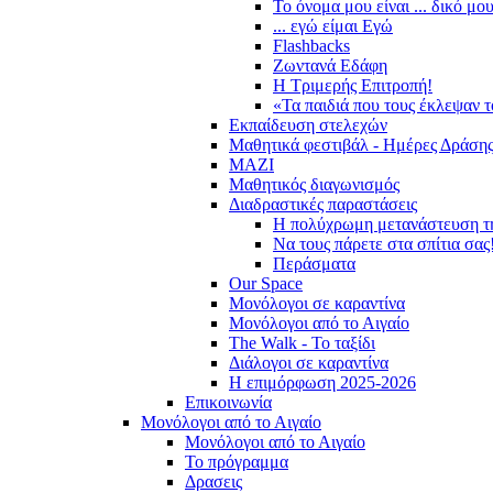
Το όνομα μου είναι ... δικό μο
... εγώ είμαι Εγώ
Flashbacks
Ζωντανά Εδάφη
Η Τριμερής Επιτροπή!
«Τα παιδιά που τους έκλεψαν 
Εκπαίδευση στελεχών
Μαθητικά φεστιβάλ - Ημέρες Δράση
ΜΑΖΙ
Μαθητικός διαγωνισμός
Διαδραστικές παραστάσεις
Η πολύχρωμη μετανάστευση τ
Να τους πάρετε στα σπίτια σας
Περάσματα
Our Space
Μονόλογοι σε καραντίνα
Μονόλογοι από το Αιγαίο
The Walk - Το ταξίδι
Διάλογοι σε καραντίνα
Η επιμόρφωση 2025-2026
Επικοινωνία
Μονόλογοι από το Αιγαίο
Μονόλογοι από το Αιγαίο
Το πρόγραμμα
Δρασεις