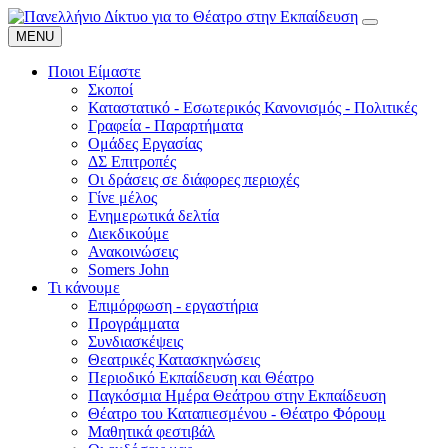
MENU
Ποιοι Είμαστε
Σκοποί
Καταστατικό - Εσωτερικός Κανονισμός - Πολιτικές
Γραφεία - Παραρτήματα
Ομάδες Εργασίας
ΔΣ Επιτροπές
Οι δράσεις σε διάφορες περιοχές
Γίνε μέλος
Ενημερωτικά δελτία
Διεκδικούμε
Ανακοινώσεις
Somers John
Τι κάνουμε
Επιμόρφωση - εργαστήρια
Προγράμματα
Συνδιασκέψεις
Θεατρικές Κατασκηνώσεις
Περιοδικό Εκπαίδευση και Θέατρο
Παγκόσμια Ημέρα Θεάτρου στην Εκπαίδευση
Θέατρο του Καταπιεσμένου - Θέατρο Φόρουμ
Μαθητικά φεστιβάλ