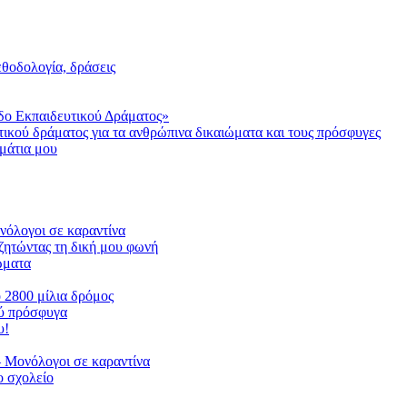
μεθοδολογία, δράσεις
δο Εκπαιδευτικού Δράματος»
τικού δράματος για τα ανθρώπινα δικαιώματα και τους πρόσφυγες
μάτια μου
ονόλογοι σε καραντίνα
ζητώντας τη δική μου φωνή
ιώματα
ο 2800 μίλια δρόμος
ού πρόσφυγα
υ!
 Μονόλογοι σε καραντίνα
 σχολείο