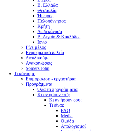
Β. Ελλάδα
Θεσσαλία
Ήπειρος
Πελοπόννησος
Κρήτη
Δωδεκάνησα
Β. Αιγαίο & Κυκλάδες
Ιόνιο
Γίνε μέλος
Ενημερωτικά δελτία
Διεκδικούμε
Ανακοινώσεις
Somers John
Τι κάνουμε
Επιμόρφωση - εργαστήρια
Προγράμματα
Όλα τα προγράμματα
Κι αν ήσουν εσύ;
Κι αν ήσουν εσυ;
Τι είναι;
FAQ
Media
Ομάδα
Απολογισμοί