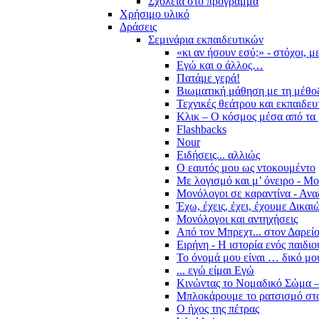
Σχολεία στο πρόγραμμα
Χρήσιμο υλικό
Δράσεις
Σεμινάρια εκπαιδευτικών
«κι αν ήσουν εσύ;» - στόχοι, 
Εγώ και ο άλλος…
Πατάμε γερά!
Βιωματική μάθηση με τη μέθο
Τεχνικές θεάτρου και εκπαιδευ
Κλικ – Ο κόσμος μέσα από τα 
Flashbacks
Nour
Ειδήσεις... αλλιώς
Ο εαυτός μου ως ντοκουμέντο
Με λογισμό και μ’ όνειρο - Μ
Μονόλογοι σε καραντίνα - Ανα
Έχω, έχεις, έχει, έχουμε Δικα
Μονόλογοι και αντηχήσεις
Από τον Μπρεχτ... στον Δαρεί
Ειρήνη - Η ιστορία ενός παιδι
Το όνομά μου είναι … δικό μο
... εγώ είμαι Εγώ
Κινώντας το Νομαδικό Σώμα –
Μπλοκάρουμε το ρατσισμό στο
Ο ήχος της πέτρας