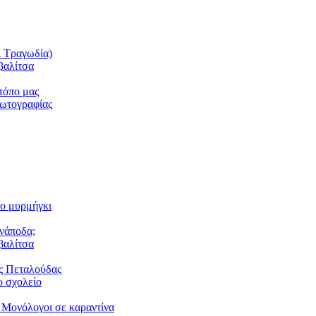
ι Τραγωδία)
βαλίτσα
τόπο μας
φωτογραφίας
το μυρμήγκι
ανάποδα;
βαλίτσα
ς Πεταλούδας
 σχολείο
 Μονόλογοι σε καραντίνα