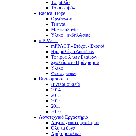
Το βιβλίο
Τα φεστιβάλ
Radical Hope
Οργάνωση
Τι είναι
Μεθοδολογία
Υλικό - εκδηλώσεις
mPPACT
mPPACT - Στόχοι - Σκοποί
Ημερολόγιο Δράσεων
Το προφίλ των Εταίρων
Σχολεία στο Πρόγραμμα
Υλικό
Φωτογραφίες
Βιντεομουσεία
Βιντεομουσεία
2014
2013
2012
2011
2010
Λογοτεχνικό Εργαστήριο
Λογοτεχνικό εργαστήριο
Όλα τα έργα
Χρήσιμο υλικό