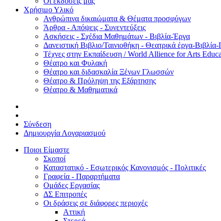
Οι εκδόσεις μας
Χρήσιμο Υλικό
Ανθρώπινα δικαιώματα & Θέματα προσφύγων
Άρθρα - Απόψεις - Συνεντεύξεις
Ασκήσεις - Σχέδια Μαθημάτων - Βιβλία-Έργα
Δανειστική Βιβλιο/Ταινιοθήκη - Θεατρικά έργα-Βιβλία-
Τέχνες στην Εκπαίδευση / World Allience for Arts Educa
Θέατρο και Φυλακή
Θέατρο και διδασκαλία Ξένων Γλωσσών
Θέατρο & Πρόληψη της Εξάρτησης
Θέατρο & Μαθηματικά
Σύνδεση
Δημιουργία Λογαριασμού
Ποιοι Είμαστε
Σκοποί
Καταστατικό - Εσωτερικός Κανονισμός - Πολιτικές
Γραφεία - Παραρτήματα
Ομάδες Εργασίας
ΔΣ Επιτροπές
Οι δράσεις σε διάφορες περιοχές
Αττική
Στερεά