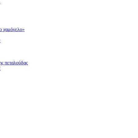
υ
το χαμόγελο»
ς
ης πεταλούδας
!