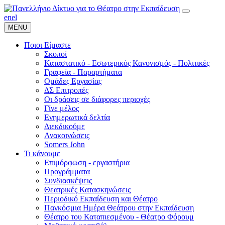
en
el
MENU
Ποιοι Είμαστε
Σκοποί
Καταστατικό - Εσωτερικός Κανονισμός - Πολιτικές
Γραφεία - Παραρτήματα
Ομάδες Εργασίας
ΔΣ Επιτροπές
Οι δράσεις σε διάφορες περιοχές
Γίνε μέλος
Ενημερωτικά δελτία
Διεκδικούμε
Ανακοινώσεις
Somers John
Τι κάνουμε
Επιμόρφωση - εργαστήρια
Προγράμματα
Συνδιασκέψεις
Θεατρικές Κατασκηνώσεις
Περιοδικό Εκπαίδευση και Θέατρο
Παγκόσμια Ημέρα Θεάτρου στην Εκπαίδευση
Θέατρο του Καταπιεσμένου - Θέατρο Φόρουμ