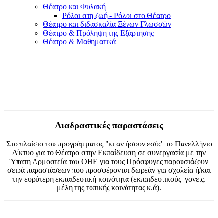
Θέατρο και Φυλακή
Ρόλοι στη ζωή - Ρόλοι στο Θέατρο
Θέατρο και διδασκαλία Ξένων Γλωσσών
Θέατρο & Πρόληψη της Εξάρτησης
Θέατρο & Μαθηματικά
Διαδραστικές παραστάσεις
Στο πλαίσιο του προγράμματος "κι αν ήσουν εσύ;" το Πανελλήνιο
Δίκτυο για το Θέατρο στην Εκπαίδευση σε συνεργασία με την
Ύπατη Αρμοστεία του ΟΗΕ για τους Πρόσφυγες παρουσιάζουν
σειρά παραστάσεων που προσφέρονται δωρεάν για σχολεία ή/και
την ευρύτερη εκπαιδευτική κοινότητα (εκπαιδευτικούς, γονείς,
μέλη της τοπικής κοινότητας κ.ά).​