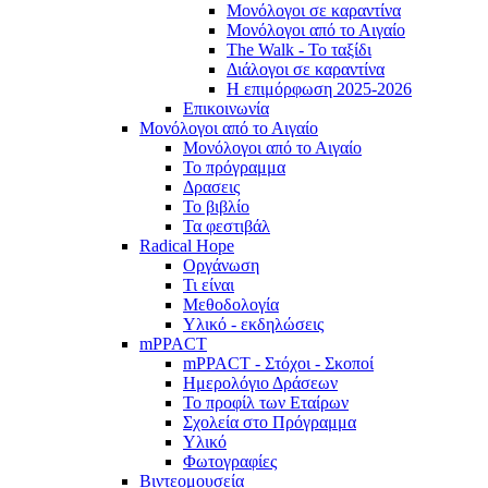
Μονόλογοι σε καραντίνα
Μονόλογοι από το Αιγαίο
The Walk - Το ταξίδι
Διάλογοι σε καραντίνα
Η επιμόρφωση 2025-2026
Επικοινωνία
Μονόλογοι από το Αιγαίο
Μονόλογοι από το Αιγαίο
Το πρόγραμμα
Δρασεις
Το βιβλίο
Τα φεστιβάλ
Radical Hope
Οργάνωση
Τι είναι
Μεθοδολογία
Υλικό - εκδηλώσεις
mPPACT
mPPACT - Στόχοι - Σκοποί
Ημερολόγιο Δράσεων
Το προφίλ των Εταίρων
Σχολεία στο Πρόγραμμα
Υλικό
Φωτογραφίες
Βιντεομουσεία