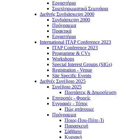
Εργαστήρια
Συμπληρωματικά Σεμινάρια
Διεθνής Συνδιάσκεψη 2000
Συνδιάσκεψη 2000
Πρόγραμμα
Πρακτικά
Εργαστήρια
International ITAP Conference 2023
ITAP Conference 2023
Programme & CVs
Workshops
Special Interest Groups (SIGs)
Registration - Venue
Site Specific Events
Διεθνές Συνέδριο 2025
Συνέδριο 2025
Προτάσεις & Δημοσίευση
Επιτροπές - Φορείς
Εγγραφές - Τόπος
Πώς φτάνουμε
Πρόγραμμα
Ποιος-Που-Πότε-Τι
Παρασκευή
Σάββατο
Κυριακή