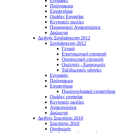
Εγγραφές
Πρόγραμμα
Εργαστήρια
Ομάδες Εργασίας
Κεντρικές ομιλίες
Προφορικές Ανακοινώσεις
Δρώμενα
Διεθνής Συνδιάσκεψη 2012
Συνδιάσκεψη 2012
Γενικά
Επιστημονική επιτροπή
Οργανωτική επιτροπή
Ομιλητές - Εμψυχωτές
Ταξιδιωτικές οδηγίες
Εγγραφές
Πρόγραμμα
Εργαστήρια
Προσυνεδριακά εργαστήρια
Ομάδες εργασίας
Κεντρικές ομιλίες
Ανακοινώσεις
Δρώμενα
Διεθνές Συμπόσιο 2010
Συμπόσιο 2010
Οργάνωση