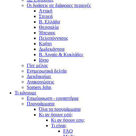
Οι δράσεις σε διάφορες περιοχές
Αττική
Στερεά
Β. Ελλάδα
Θεσσαλία
Ήπειρος
Πελοπόννησος
Κρήτη
Δωδεκάνησα
Β. Αιγαίο & Κυκλάδες
Ιόνιο
Γίνε μέλος
Ενημερωτικά δελτία
Διεκδικούμε
Ανακοινώσεις
Somers John
Τι κάνουμε
Επιμόρφωση - εργαστήρια
Προγράμματα
Όλα τα προγράμματα
Κι αν ήσουν εσύ;
Κι αν ήσουν εσυ;
Τι είναι;
FAQ