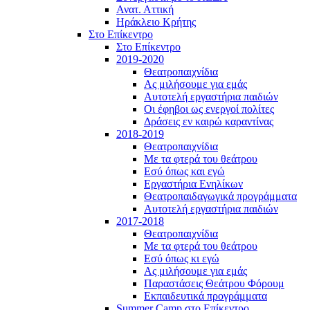
Ανατ. Αττική
Ηράκλειο Κρήτης
Στο Επίκεντρο
Στο Επίκεντρο
2019-2020
Θεατροπαιχνίδια
Ας μιλήσουμε για εμάς
Αυτοτελή εργαστήρια παιδιών
Οι έφηβοι ως ενεργοί πολίτες
Δράσεις εν καιρώ καραντίνας
2018-2019
Θεατροπαιχνίδια
Με τα φτερά του θεάτρου
Εσύ όπως και εγώ
Εργαστήρια Ενηλίκων
Θεατροπαιδαγωγικά προγράμματα
Αυτοτελή εργαστήρια παιδιών
2017-2018
Θεατροπαιχνίδια
Με τα φτερά του θεάτρου
Εσύ όπως κι εγώ
Ας μιλήσουμε για εμάς
Παραστάσεις Θεάτρου Φόρουμ
Εκπαιδευτικά προγράμματα
Summer Camp στο Επίκεντρο