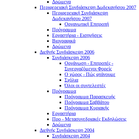
Δρώμενα
Περιφερειακή Συνδιάσκεψη Δωδεκανήσου 2007
Περιφερειακή Συνδιάσκεψη
Δωδεκανήσου 2007
Οργανωτική Επιτροπή
Πρόγραμμα
Εργαστήρια - Εισηγήσεις
Βιογραφικά
Δρώμενα
Διεθνής Συνδιάσκεψη 2006
Συνδιάσκεψη 2006
Οργάνωση - Επιτροπές -
Συνεργαζόμενοι Φορείς
Ο χώρος - Πώς φτάνουμε
Σχόλια
Όλοι οι συντελεστές
Πρόγραμμα
Πρόγραμμα Παρασκευής
Πρόγραμμα Σαββάτου
Πρόγραμμα Κυριακής
Εργαστήρια
Προ - Μετασυνεδριακές Εκδηλώσεις
Δρώμενα
Διεθνής Συνδιάσκεψη 2004
Συνδιάσκεψη 2004