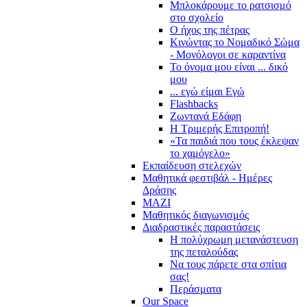
Μπλοκάρουμε το ρατσισμό
στο σχολείο
Ο ήχος της πέτρας
Κινώντας το Νομαδικό Σώμα
- Μονόλογοι σε καραντίνα
Το όνομα μου είναι ... δικό
μου
... εγώ είμαι Εγώ
Flashbacks
Ζωντανά Εδάφη
Η Τριμερής Επιτροπή!
«Τα παιδιά που τους έκλεψαν
το χαμόγελο»
Εκπαίδευση στελεχών
Μαθητικά φεστιβάλ - Ημέρες
Δράσης
ΜΑΖΙ
Μαθητικός διαγωνισμός
Διαδραστικές παραστάσεις
Η πολύχρωμη μετανάστευση
της πεταλούδας
Να τους πάρετε στα σπίτια
σας!
Περάσματα
Our Space