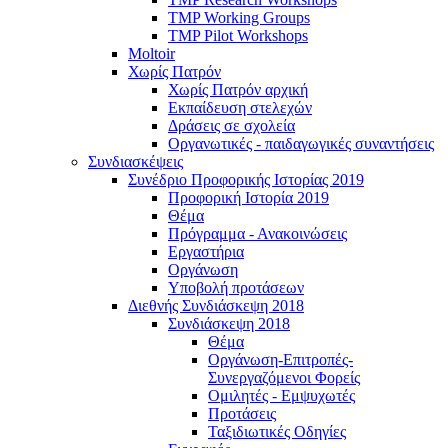
TMP Working Groups
TMP Pilot Workshops
Moltoir
Χωρίς Πατρόν
Χωρίς Πατρόν αρχική
Εκπαίδευση στελεχών
Δράσεις σε σχολεία
Οργανωτικές - παιδαγωγικές συναντήσεις
Συνδιασκέψεις
Συνέδριο Προφορικής Ιστορίας 2019
Προφορική Ιστορία 2019
Θέμα
Πρόγραμμα - Ανακοινώσεις
Εργαστήρια
Οργάνωση
Υποβολή προτάσεων
Διεθνής Συνδιάσκεψη 2018
Συνδιάσκεψη 2018
Θέμα
Οργάνωση-Επιτροπές-
Συνεργαζόμενοι Φορείς
Ομιλητές - Εμψυχωτές
Προτάσεις
Ταξιδιωτικές Οδηγίες