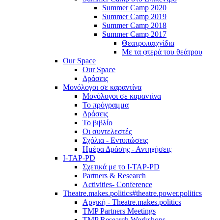
Summer Camp 2020
Summer Camp 2019
Summer Camp 2018
Summer Camp 2017
Θεατροπαιχνίδια
Με τα φτερά του θεάτρου
Our Space
Our Space
Δράσεις
Μονόλογοι σε καραντίνα
Μονόλογοι σε καραντίνα
Το πρόγραμμα
Δράσεις
Το βιβλίο
Οι συντελεστές
Σχόλια - Εντυπώσεις
Ημέρα Δράσης - Αντηχήσεις
I-TAP-PD
Σχετικά με το I-TAP-PD
Partners & Research
Activities- Conference
Theatre.makes.politics#theatre.power.politics
Αρχική - Theatre.makes.politics
TMP Partners Meetings
TMP Research Workshops