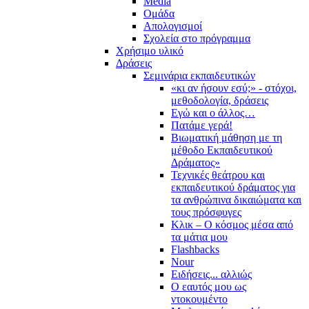
Media
Ομάδα
Απολογισμοί
Σχολεία στο πρόγραμμα
Χρήσιμο υλικό
Δράσεις
Σεμινάρια εκπαιδευτικών
«κι αν ήσουν εσύ;» - στόχοι,
μεθοδολογία, δράσεις
Εγώ και ο άλλος…
Πατάμε γερά!
Βιωματική μάθηση με τη
μέθοδο Εκπαιδευτικού
Δράματος»
Τεχνικές θεάτρου και
εκπαιδευτικού δράματος για
τα ανθρώπινα δικαιώματα και
τους πρόσφυγες
Κλικ – Ο κόσμος μέσα από
τα μάτια μου
Flashbacks
Nour
Ειδήσεις... αλλιώς
Ο εαυτός μου ως
ντοκουμέντο