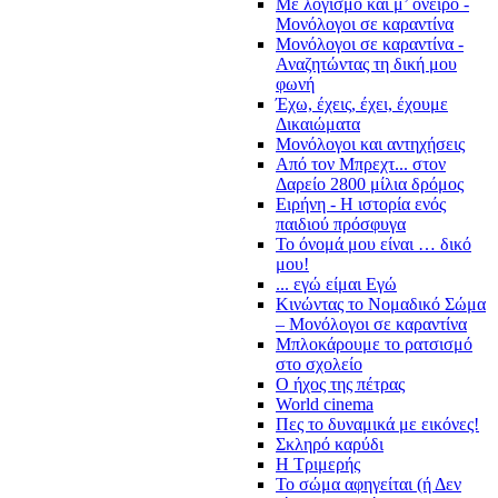
Με λογισμό και μ’ όνειρο -
Μονόλογοι σε καραντίνα
Μονόλογοι σε καραντίνα -
Αναζητώντας τη δική μου
φωνή
Έχω, έχεις, έχει, έχουμε
Δικαιώματα
Μονόλογοι και αντηχήσεις
Από τον Μπρεχτ... στον
Δαρείο 2800 μίλια δρόμος
Ειρήνη - Η ιστορία ενός
παιδιού πρόσφυγα
Το όνομά μου είναι … δικό
μου!
... εγώ είμαι Εγώ
Κινώντας το Νομαδικό Σώμα
– Μονόλογοι σε καραντίνα
Μπλοκάρουμε το ρατσισμό
στο σχολείο
Ο ήχος της πέτρας
World cinema
Πες το δυναμικά με εικόνες!
Σκληρό καρύδι
Η Τριμερής
Το σώμα αφηγείται (ή Δεν