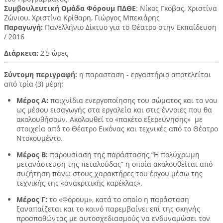
Συμβουλευτική Ομάδα Φόρουμ ΠΔΘΕ
: Νίκος Γκόβας, Χριστίνα
Ζώνιου, Χριστίνα Κρίθαρη, Γιώργος Μπεκιάρης
Παραγωγή:
Πανελλήνιο Δίκτυο για το Θέατρο στην Εκπαίδευση
/ 2016
Διάρκεια:
2,5 ώρες
Σύντομη περιγραφή:
η παρασταση - εργαστήριο αποτελείται
από τρία (3) μέρη:
Μέρος Α:
παιχνίδια ενεργοποίησης του σώματος και το νου
ως μέσου εισαγωγής στα εργαλεία και στις έννοιες που θα
ακολουθήσουν. Ακολουθεί το «πακέτο εξερεύνησης» με
στοιχεία από το Θέατρο Εικόνας και τεχνικές από το Θέατρο
Ντοκουμέντο.
Μέρος Β:
παρουσίαση της παράστασης “Η πολύχρωμη
μετανάστευση της πεταλούδας” η οποία ακολουθείται από
συζήτηση πάνω στους χαρακτήρες του έργου μέσω της
τεχνικής της «ανακριτικής καρέκλας».
Μέρος Γ:
το «Φόρουμ», κατά το οποίο η παράσταση
ξαναπαίζεται και το κοινό παρεμβαίνει επί της σκηνής
προσπαθώντας με αυτοσχεδιασμούς να ενδυναμώσει τον