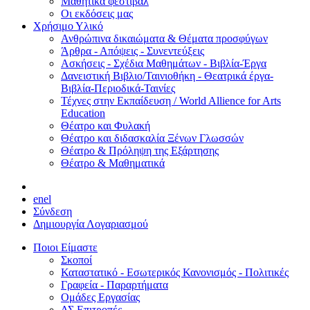
Μαθητικά φεστιβάλ
Οι εκδόσεις μας
Χρήσιμο Υλικό
Ανθρώπινα δικαιώματα & Θέματα προσφύγων
Άρθρα - Απόψεις - Συνεντεύξεις
Ασκήσεις - Σχέδια Μαθημάτων - Βιβλία-Έργα
Δανειστική Βιβλιο/Ταινιοθήκη - Θεατρικά έργα-
Βιβλία-Περιοδικά-Ταινίες
Τέχνες στην Εκπαίδευση / World Allience for Arts
Education
Θέατρο και Φυλακή
Θέατρο και διδασκαλία Ξένων Γλωσσών
Θέατρο & Πρόληψη της Εξάρτησης
Θέατρο & Μαθηματικά
en
el
Σύνδεση
Δημιουργία Λογαριασμού
Ποιοι Είμαστε
Σκοποί
Καταστατικό - Εσωτερικός Κανονισμός - Πολιτικές
Γραφεία - Παραρτήματα
Ομάδες Εργασίας
ΔΣ Επιτροπές