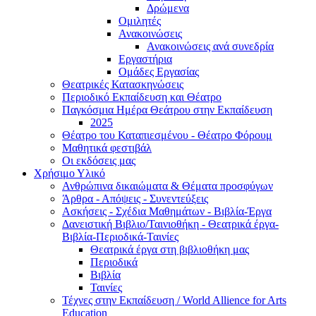
Δρώμενα
Ομιλητές
Ανακοινώσεις
Ανακοινώσεις ανά συνεδρία
Εργαστήρια
Ομάδες Εργασίας
Θεατρικές Κατασκηνώσεις
Περιοδικό Εκπαίδευση και Θέατρο
Παγκόσμια Ημέρα Θεάτρου στην Εκπαίδευση
2025
Θέατρο του Καταπιεσμένου - Θέατρο Φόρουμ
Μαθητικά φεστιβάλ
Οι εκδόσεις μας
Χρήσιμο Υλικό
Ανθρώπινα δικαιώματα & Θέματα προσφύγων
Άρθρα - Απόψεις - Συνεντεύξεις
Ασκήσεις - Σχέδια Μαθημάτων - Βιβλία-Έργα
Δανειστική Βιβλιο/Ταινιοθήκη - Θεατρικά έργα-
Βιβλία-Περιοδικά-Ταινίες
Θεατρικά έργα στη βιβλιοθήκη μας
Περιοδικά
Βιβλία
Ταινίες
Τέχνες στην Εκπαίδευση / World Allience for Arts
Education