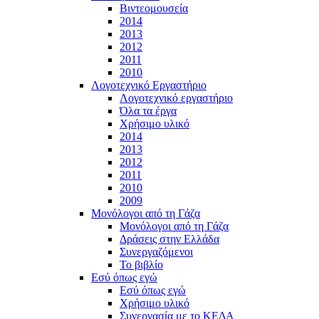
Βιντεομουσεία
2014
2013
2012
2011
2010
Λογοτεχνικό Εργαστήριο
Λογοτεχνικό εργαστήριο
Όλα τα έργα
Χρήσιμο υλικό
2014
2013
2012
2011
2010
2009
Μονόλογοι από τη Γάζα
Μονόλογοι από τη Γάζα
Δράσεις στην Ελλάδα
Συνεργαζόμενοι
To βιβλίο
Εσύ όπως εγώ
Εσύ όπως εγώ
Χρήσιμο υλικό
Συνεργασία με το ΚΕΔΑ