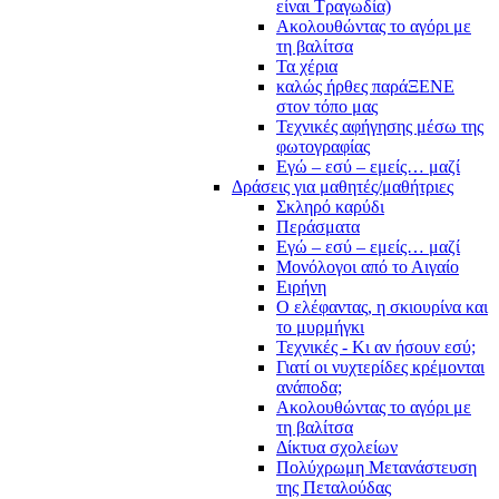
είναι Τραγωδία)
Ακολουθώντας το αγόρι με
τη βαλίτσα
Τα χέρια
καλώς ήρθες παράΞΕΝΕ
στον τόπο μας
Τεχνικές αφήγησης μέσω της
φωτογραφίας
Εγώ – εσύ – εμείς… μαζί
Δράσεις για μαθητές/μαθήτριες
Σκληρό καρύδι
Περάσματα
Εγώ – εσύ – εμείς… μαζί
Μονόλογοι από το Αιγαίο
Ειρήνη
Ο ελέφαντας, η σκιουρίνα και
το μυρμήγκι
Τεχνικές - Κι αν ήσουν εσύ;
Γιατί οι νυχτερίδες κρέμονται
ανάποδα;
Ακολουθώντας το αγόρι με
τη βαλίτσα
Δίκτυα σχολείων
Πολύχρωμη Μετανάστευση
της Πεταλούδας