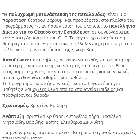
“
Η πολύχρωμη μετανάστευση της πεταλούδας
” είναι μια
παράσταση θεάτρου φόρουμ και προσφέρεται στο πλαίσιο του
Προγράμματος "κι αν ήσουν εσύ;" που υλοποιεί το
Πανελλήνιο
Δίκτυο για το Θέατρο στην Εκπαίδευσ
η σε συνεργασία με
την Ύπατη Αρμοστεία του ΟΗΕ. Το εργαστήριο-παράσταση
διαπραγματεύεται θέματα όπως η αλληλεγγύη, η αποδοχή του
«άλλου» και η αντιμετώπιση της ξενοφοβίας. ​
Απευθύνεται
σε εφήβους, σε εκπαιδευτικούς και σε μέλη της
ευρύτερης εκπαιδευτικής κοινότητας και επιχειρεί να θέσει
τους συμμετέχοντες απέναντι σε προσωπικές και κοινωνικές
στάσεις, ιδανικά, επιθυμίες και ευθύνες.
Το Πρόγραμμα "κι αν ήσουν εσύ;" και τα Εργαστήρια για
μαθητές είναι
εγκεκριμένα από το Υπουργείο Παιδείας
και
προσφέρονται δωρεάν.
Σχεδιασμός:
Χριστίνα Κρίθαρη.
Ανάπτυξη
: Χριστίνα Κρίθαρη, Αντονέλλα Χήρα, Βασιλένα
Μητσιάδη, Βασίλης Βόπης, Ελευθερία Σικινιώτη
Παίρνουν μέρος πιστοποιημένοι θεατροπαιδαγωγοί, εμψυχωτές
του Προγράμματος.