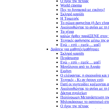
Ο ήχος της πέτρας
World cinema
Πες το δυναμικά με εικόνες!
Σκληρό καρύδι
Η Τριμερής
Το σώμα αφηγείται (ή Δεν είνα
Ακολουθώντας το αγόρι με τη 
Τα χέρια
καλώς ήρθες παράΞΕΝΕ στον 
Τεχνικές αφήγησης μέσω της 
Εγώ – εσύ – εμείς… μαζί
Δράσεις για μαθητές/μαθήτριες
Σκληρό καρύδι
Περάσματα
Εγώ – εσύ – εμείς… μαζί
Μονόλογοι από το Αιγαίο
Ειρήνη
Ο ελέφαντας, η σκιουρίνα και 
Τεχνικές - Κι αν ήσουν εσύ;
Γιατί οι νυχτερίδες κρέμονται 
Ακολουθώντας το αγόρι με τη 
Δίκτυα σχολείων
Πολύχρωμη Μετανάστευση τη
Μπλοκάρουμε το ρατσισμό στο
Ο ήχος της πέτρας