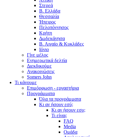
Στερεά
Β. Ελλάδα
Θεσσαλία
Ήπειρος
Πελοπόννησος
Κρήτη
Δωδεκάνησα
Β. Αιγαίο & Κυκλάδες
Ιόνιο
Γίνε μέλος
Ενημερωτικά δελτία
Διεκδικούμε
Ανακοινώσεις
Somers John
Τι κάνουμε
Επιμόρφωση - εργαστήρια
Προγράμματα
Όλα τα προγράμματα
Κι αν ήσουν εσύ;
Κι αν ήσουν εσυ;
Τι είναι;
FAQ
Media
Ομάδα