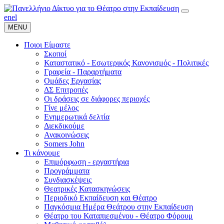
en
el
MENU
Ποιοι Είμαστε
Σκοποί
Καταστατικό - Εσωτερικός Κανονισμός - Πολιτικές
Γραφεία - Παραρτήματα
Ομάδες Εργασίας
ΔΣ Επιτροπές
Οι δράσεις σε διάφορες περιοχές
Γίνε μέλος
Ενημερωτικά δελτία
Διεκδικούμε
Ανακοινώσεις
Somers John
Τι κάνουμε
Επιμόρφωση - εργαστήρια
Προγράμματα
Συνδιασκέψεις
Θεατρικές Κατασκηνώσεις
Περιοδικό Εκπαίδευση και Θέατρο
Παγκόσμια Ημέρα Θεάτρου στην Εκπαίδευση
Θέατρο του Καταπιεσμένου - Θέατρο Φόρουμ