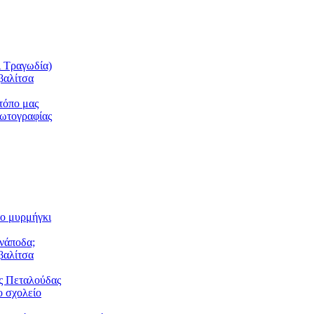
ι Τραγωδία)
βαλίτσα
τόπο μας
φωτογραφίας
το μυρμήγκι
ανάποδα;
βαλίτσα
ς Πεταλούδας
 σχολείο