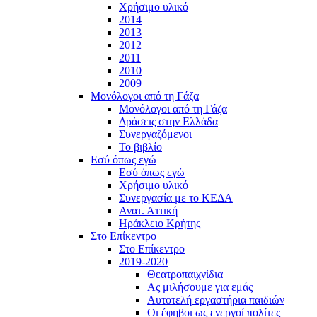
Χρήσιμο υλικό
2014
2013
2012
2011
2010
2009
Μονόλογοι από τη Γάζα
Μονόλογοι από τη Γάζα
Δράσεις στην Ελλάδα
Συνεργαζόμενοι
To βιβλίο
Εσύ όπως εγώ
Εσύ όπως εγώ
Χρήσιμο υλικό
Συνεργασία με το ΚΕΔΑ
Ανατ. Αττική
Ηράκλειο Κρήτης
Στο Επίκεντρο
Στο Επίκεντρο
2019-2020
Θεατροπαιχνίδια
Ας μιλήσουμε για εμάς
Αυτοτελή εργαστήρια παιδιών
Οι έφηβοι ως ενεργοί πολίτες