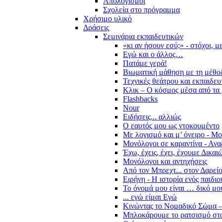
Απολογισμοί
Σχολεία στο πρόγραμμα
Χρήσιμο υλικό
Δράσεις
Σεμινάρια εκπαιδευτικών
«κι αν ήσουν εσύ;» - στόχοι, 
Εγώ και ο άλλος…
Πατάμε γερά!
Βιωματική μάθηση με τη μέθο
Τεχνικές θεάτρου και εκπαιδευ
Κλικ – Ο κόσμος μέσα από τα 
Flashbacks
Nour
Ειδήσεις... αλλιώς
Ο εαυτός μου ως ντοκουμέντο
Με λογισμό και μ’ όνειρο - Μ
Μονόλογοι σε καραντίνα - Ανα
Έχω, έχεις, έχει, έχουμε Δικα
Μονόλογοι και αντηχήσεις
Από τον Μπρεχτ... στον Δαρεί
Ειρήνη - Η ιστορία ενός παιδι
Το όνομά μου είναι … δικό μο
... εγώ είμαι Εγώ
Κινώντας το Νομαδικό Σώμα –
Μπλοκάρουμε το ρατσισμό στο