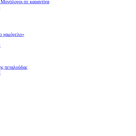
 Μονόλογοι σε καραντίνα
υ
το χαμόγελο»
ς
ης πεταλούδας
!