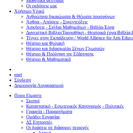
Μαθητικά φεστιβάλ
Οι εκδόσεις μας
Χρήσιμο Υλικό
Ανθρώπινα δικαιώματα & Θέματα προσφύγων
Άρθρα - Απόψεις - Συνεντεύξεις
Ασκήσεις - Σχέδια Μαθημάτων - Βιβλία-Έργα
Δανειστική Βιβλιο/Ταινιοθήκη - Θεατρικά έργα-Βιβλία-
Τέχνες στην Εκπαίδευση / World Allience for Arts Educa
Θέατρο και Φυλακή
Θέατρο και διδασκαλία Ξένων Γλωσσών
Θέατρο & Πρόληψη της Εξάρτησης
Θέατρο & Μαθηματικά
en
el
Σύνδεση
Δημιουργία Λογαριασμού
Ποιοι Είμαστε
Σκοποί
Καταστατικό - Εσωτερικός Κανονισμός - Πολιτικές
Γραφεία - Παραρτήματα
Ομάδες Εργασίας
ΔΣ Επιτροπές
Οι δράσεις σε διάφορες περιοχές
Αττική