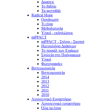
Δρασεις
Το βιβλίο
Τα φεστιβάλ
Radical Hope
Οργάνωση
Τι είναι
Μεθοδολογία
Υλικό - εκδηλώσεις
mPPACT
mPPACT - Στόχοι - Σκοποί
Ημερολόγιο Δράσεων
Το προφίλ των Εταίρων
Σχολεία στο Πρόγραμμα
Υλικό
Φωτογραφίες
Βιντεομουσεία
Βιντεομουσεία
2014
2013
2012
2011
2010
Λογοτεχνικό Εργαστήριο
Λογοτεχνικό εργαστήριο
Όλα τα έργα