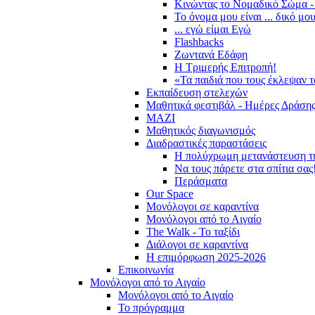
Κινώντας το Νομαδικό Σώμα -
Το όνομα μου είναι ... δικό μο
... εγώ είμαι Εγώ
Flashbacks
Ζωντανά Εδάφη
Η Τριμερής Επιτροπή!
«Τα παιδιά που τους έκλεψαν 
Εκπαίδευση στελεχών
Μαθητικά φεστιβάλ - Ημέρες Δράση
ΜΑΖΙ
Μαθητικός διαγωνισμός
Διαδραστικές παραστάσεις
Η πολύχρωμη μετανάστευση τ
Να τους πάρετε στα σπίτια σας
Περάσματα
Our Space
Μονόλογοι σε καραντίνα
Μονόλογοι από το Αιγαίο
The Walk - Το ταξίδι
Διάλογοι σε καραντίνα
Η επιμόρφωση 2025-2026
Επικοινωνία
Μονόλογοι από το Αιγαίο
Μονόλογοι από το Αιγαίο
Το πρόγραμμα