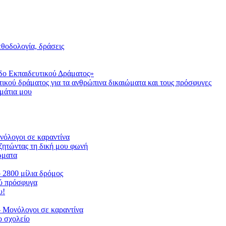
μεθοδολογία, δράσεις
δο Εκπαιδευτικού Δράματος»
τικού δράματος για τα ανθρώπινα δικαιώματα και τους πρόσφυγες
μάτια μου
ονόλογοι σε καραντίνα
ζητώντας τη δική μου φωνή
ιώματα
ο 2800 μίλια δρόμος
ού πρόσφυγα
υ!
 Μονόλογοι σε καραντίνα
 σχολείο