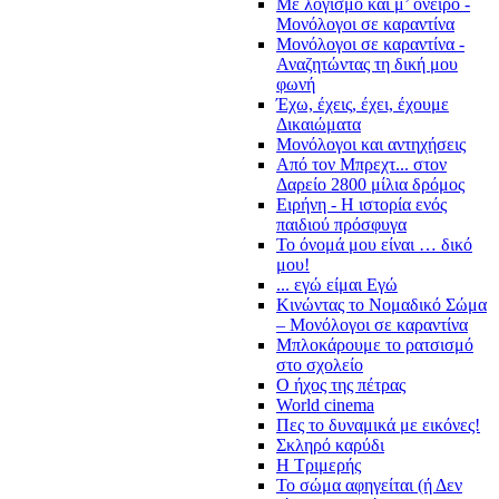
Με λογισμό και μ’ όνειρο -
Μονόλογοι σε καραντίνα
Μονόλογοι σε καραντίνα -
Αναζητώντας τη δική μου
φωνή
Έχω, έχεις, έχει, έχουμε
Δικαιώματα
Μονόλογοι και αντηχήσεις
Από τον Μπρεχτ... στον
Δαρείο 2800 μίλια δρόμος
Ειρήνη - Η ιστορία ενός
παιδιού πρόσφυγα
Το όνομά μου είναι … δικό
μου!
... εγώ είμαι Εγώ
Κινώντας το Νομαδικό Σώμα
– Μονόλογοι σε καραντίνα
Μπλοκάρουμε το ρατσισμό
στο σχολείο
Ο ήχος της πέτρας
World cinema
Πες το δυναμικά με εικόνες!
Σκληρό καρύδι
Η Τριμερής
Το σώμα αφηγείται (ή Δεν