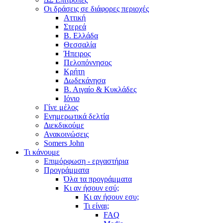
Οι δράσεις σε διάφορες περιοχές
Αττική
Στερεά
Β. Ελλάδα
Θεσσαλία
Ήπειρος
Πελοπόννησος
Κρήτη
Δωδεκάνησα
Β. Αιγαίο & Κυκλάδες
Ιόνιο
Γίνε μέλος
Ενημερωτικά δελτία
Διεκδικούμε
Ανακοινώσεις
Somers John
Τι κάνουμε
Επιμόρφωση - εργαστήρια
Προγράμματα
Όλα τα προγράμματα
Κι αν ήσουν εσύ;
Κι αν ήσουν εσυ;
Τι είναι;
FAQ