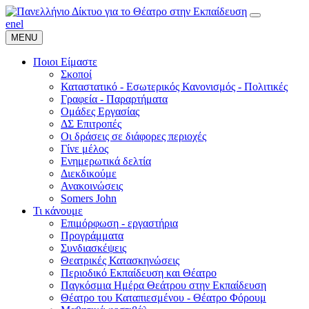
en
el
MENU
Ποιοι Είμαστε
Σκοποί
Καταστατικό - Εσωτερικός Κανονισμός - Πολιτικές
Γραφεία - Παραρτήματα
Ομάδες Εργασίας
ΔΣ Επιτροπές
Οι δράσεις σε διάφορες περιοχές
Γίνε μέλος
Ενημερωτικά δελτία
Διεκδικούμε
Ανακοινώσεις
Somers John
Τι κάνουμε
Επιμόρφωση - εργαστήρια
Προγράμματα
Συνδιασκέψεις
Θεατρικές Κατασκηνώσεις
Περιοδικό Εκπαίδευση και Θέατρο
Παγκόσμια Ημέρα Θεάτρου στην Εκπαίδευση
Θέατρο του Καταπιεσμένου - Θέατρο Φόρουμ