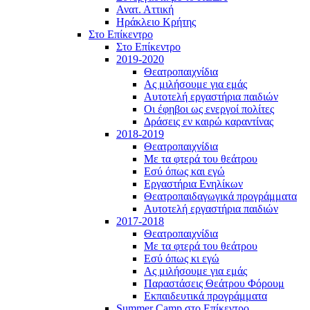
Ανατ. Αττική
Ηράκλειο Κρήτης
Στο Επίκεντρο
Στο Επίκεντρο
2019-2020
Θεατροπαιχνίδια
Ας μιλήσουμε για εμάς
Αυτοτελή εργαστήρια παιδιών
Οι έφηβοι ως ενεργοί πολίτες
Δράσεις εν καιρώ καραντίνας
2018-2019
Θεατροπαιχνίδια
Με τα φτερά του θεάτρου
Εσύ όπως και εγώ
Εργαστήρια Ενηλίκων
Θεατροπαιδαγωγικά προγράμματα
Αυτοτελή εργαστήρια παιδιών
2017-2018
Θεατροπαιχνίδια
Με τα φτερά του θεάτρου
Εσύ όπως κι εγώ
Ας μιλήσουμε για εμάς
Παραστάσεις Θεάτρου Φόρουμ
Εκπαιδευτικά προγράμματα
Summer Camp στο Επίκεντρο