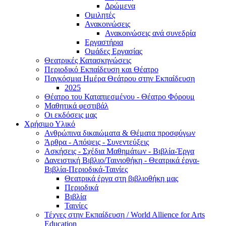
Δρώμενα
Ομιλητές
Ανακοινώσεις
Ανακοινώσεις ανά συνεδρία
Εργαστήρια
Ομάδες Εργασίας
Θεατρικές Κατασκηνώσεις
Περιοδικό Εκπαίδευση και Θέατρο
Παγκόσμια Ημέρα Θεάτρου στην Εκπαίδευση
2025
Θέατρο του Καταπιεσμένου - Θέατρο Φόρουμ
Μαθητικά φεστιβάλ
Οι εκδόσεις μας
Χρήσιμο Υλικό
Ανθρώπινα δικαιώματα & Θέματα προσφύγων
Άρθρα - Απόψεις - Συνεντεύξεις
Ασκήσεις - Σχέδια Μαθημάτων - Βιβλία-Έργα
Δανειστική Βιβλιο/Ταινιοθήκη - Θεατρικά έργα-
Βιβλία-Περιοδικά-Ταινίες
Θεατρικά έργα στη βιβλιοθήκη μας
Περιοδικά
Βιβλία
Ταινίες
Τέχνες στην Εκπαίδευση / World Allience for Arts
Education