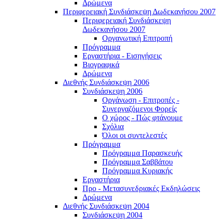
Δρώμενα
Περιφερειακή Συνδιάσκεψη Δωδεκανήσου 2007
Περιφερειακή Συνδιάσκεψη
Δωδεκανήσου 2007
Οργανωτική Επιτροπή
Πρόγραμμα
Εργαστήρια - Εισηγήσεις
Βιογραφικά
Δρώμενα
Διεθνής Συνδιάσκεψη 2006
Συνδιάσκεψη 2006
Οργάνωση - Επιτροπές -
Συνεργαζόμενοι Φορείς
Ο χώρος - Πώς φτάνουμε
Σχόλια
Όλοι οι συντελεστές
Πρόγραμμα
Πρόγραμμα Παρασκευής
Πρόγραμμα Σαββάτου
Πρόγραμμα Κυριακής
Εργαστήρια
Προ - Μετασυνεδριακές Εκδηλώσεις
Δρώμενα
Διεθνής Συνδιάσκεψη 2004
Συνδιάσκεψη 2004