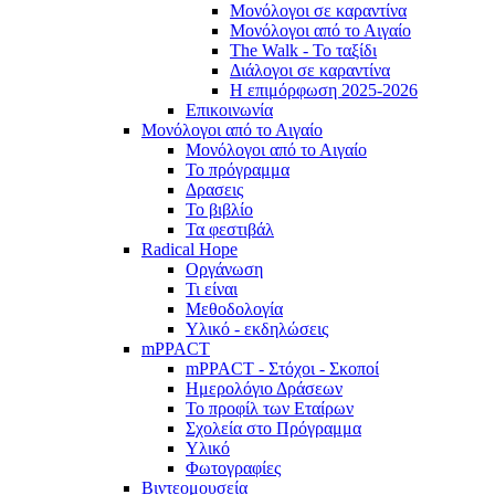
Μονόλογοι σε καραντίνα
Μονόλογοι από το Αιγαίο
The Walk - Το ταξίδι
Διάλογοι σε καραντίνα
Η επιμόρφωση 2025-2026
Επικοινωνία
Μονόλογοι από το Αιγαίο
Μονόλογοι από το Αιγαίο
Το πρόγραμμα
Δρασεις
Το βιβλίο
Τα φεστιβάλ
Radical Hope
Οργάνωση
Τι είναι
Μεθοδολογία
Υλικό - εκδηλώσεις
mPPACT
mPPACT - Στόχοι - Σκοποί
Ημερολόγιο Δράσεων
Το προφίλ των Εταίρων
Σχολεία στο Πρόγραμμα
Υλικό
Φωτογραφίες
Βιντεομουσεία