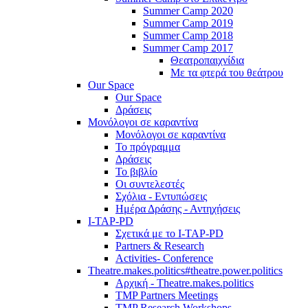
Summer Camp 2020
Summer Camp 2019
Summer Camp 2018
Summer Camp 2017
Θεατροπαιχνίδια
Με τα φτερά του θεάτρου
Our Space
Our Space
Δράσεις
Μονόλογοι σε καραντίνα
Μονόλογοι σε καραντίνα
Το πρόγραμμα
Δράσεις
Το βιβλίο
Οι συντελεστές
Σχόλια - Εντυπώσεις
Ημέρα Δράσης - Αντηχήσεις
I-TAP-PD
Σχετικά με το I-TAP-PD
Partners & Research
Activities- Conference
Theatre.makes.politics#theatre.power.politics
Αρχική - Theatre.makes.politics
TMP Partners Meetings
TMP Research Workshops