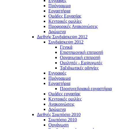
Εγγραφές
Πρόγραμμα
Εργαστήρια
Ομάδες Εργασίας
Κεντρικές ομιλίες
Προφορικές Ανακοινώσεις
Δρώμενα
Διεθνής Συνδιάσκεψη 2012
Συνδιάσκεψη 2012
Γενικά
Επιστημονική επιτροπή
Οργανωτική επιτροπή
Ομιλητές - Εμψυχωτές
Ταξιδιωτικές οδηγίες
Εγγραφές
Πρόγραμμα
Εργαστήρια
Προσυνεδριακά εργαστήρια
Ομάδες εργασίας
Κεντρικές ομιλίες
Ανακοινώσεις
Δρώμενα
Διεθνές Συμπόσιο 2010
Συμπόσιο 2010
Οργάνωση