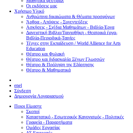
Μαθητικά φεστιβάλ
Οι εκδόσεις μας
Χρήσιμο Υλικό
Ανθρώπινα δικαιώματα & Θέματα προσφύγων
Άρθρα - Απόψεις - Συνεντεύξεις
Ασκήσεις - Σχέδια Μαθημάτων - Βιβλία-Έργα
Δανειστική Βιβλιο/Ταινιοθήκη - Θεατρικά έργα-
Βιβλία-Περιοδικά-Ταινίες
Τέχνες στην Εκπαίδευση / World Allience for Arts
Education
Θέατρο και Φυλακή
Θέατρο και διδασκαλία Ξένων Γλωσσών
Θέατρο & Πρόληψη της Εξάρτησης
Θέατρο & Μαθηματικά
en
el
Σύνδεση
Δημιουργία Λογαριασμού
Ποιοι Είμαστε
Σκοποί
Καταστατικό - Εσωτερικός Κανονισμός - Πολιτικές
Γραφεία - Παραρτήματα
Ομάδες Εργασίας
ΔΣ Επιτροπές