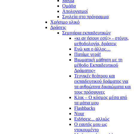
Media
Ομάδα
Απολογισμοί
Σχολεία στο πρόγραμμα
Χρήσιμο υλικό
Δράσεις
Σεμινάρια εκπαιδευτικών
«κι αν ήσουν εσύ;» - στόχοι,
μεθοδολογία, δράσεις
Εγώ και ο άλλος…
Πατάμε γερά!
Βιωματική μάθηση με τη
μέθοδο Εκπαιδευτικού
Δράματος»
Τεχνικές θεάτρου και
εκπαιδευτικού δράματος για
τα ανθρώπινα δικαιώματα και
τους πρόσφυγες
Κλικ – Ο κόσμος μέσα από
τα μάτια μου
Flashbacks
Nour
Ειδήσεις... αλλιώς
Ο εαυτός μου ως
ντοκουμέντο