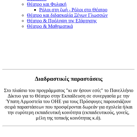
Θέατρο και Φυλακή
Ρόλοι στη ζωή - Ρόλοι στο Θέατρο
Θέατρο και διδασκαλία Ξένων Γλωσσών
Θέατρο & Πρόληψη της Εξάρτησης
Θέατρο & Μαθηματικά
Διαδραστικές παραστάσεις
Στο πλαίσιο του προγράμματος "κι αν ήσουν εσύ;" το Πανελλήνιο
Δίκτυο για το Θέατρο στην Εκπαίδευση σε συνεργασία με την
Ύπατη Αρμοστεία του ΟΗΕ για τους Πρόσφυγες παρουσιάζουν
σειρά παραστάσεων που προσφέρονται δωρεάν για σχολεία ή/και
την ευρύτερη εκπαιδευτική κοινότητα (εκπαιδευτικούς, γονείς,
μέλη της τοπικής κοινότητας κ.ά).​