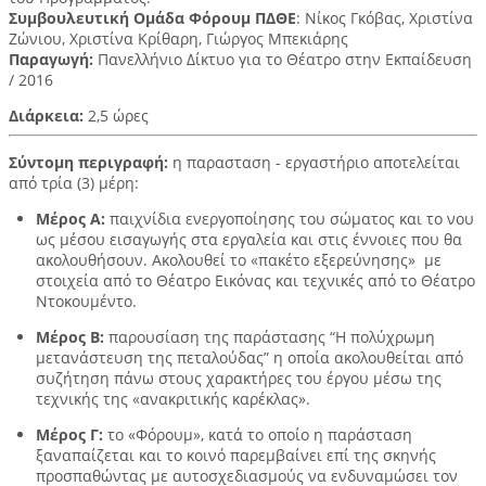
Συμβουλευτική Ομάδα Φόρουμ ΠΔΘΕ
: Νίκος Γκόβας, Χριστίνα
Ζώνιου, Χριστίνα Κρίθαρη, Γιώργος Μπεκιάρης
Παραγωγή:
Πανελλήνιο Δίκτυο για το Θέατρο στην Εκπαίδευση
/ 2016
Διάρκεια:
2,5 ώρες
Σύντομη περιγραφή:
η παρασταση - εργαστήριο αποτελείται
από τρία (3) μέρη:
Μέρος Α:
παιχνίδια ενεργοποίησης του σώματος και το νου
ως μέσου εισαγωγής στα εργαλεία και στις έννοιες που θα
ακολουθήσουν. Ακολουθεί το «πακέτο εξερεύνησης» με
στοιχεία από το Θέατρο Εικόνας και τεχνικές από το Θέατρο
Ντοκουμέντο.
Μέρος Β:
παρουσίαση της παράστασης “Η πολύχρωμη
μετανάστευση της πεταλούδας” η οποία ακολουθείται από
συζήτηση πάνω στους χαρακτήρες του έργου μέσω της
τεχνικής της «ανακριτικής καρέκλας».
Μέρος Γ:
το «Φόρουμ», κατά το οποίο η παράσταση
ξαναπαίζεται και το κοινό παρεμβαίνει επί της σκηνής
προσπαθώντας με αυτοσχεδιασμούς να ενδυναμώσει τον