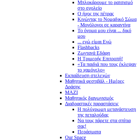
Μπλοκάρουμε το ρατσισμό
στο σχολείο
Ο ήχος της πέτρας
Κινώντας το Νομαδικό Σώμα
- Μονόλογοι σε καραντίνα
Το όνομα μου είναι ... δικό
μου
... εγώ είμαι Εγώ
Flashbacks
Ζωντανά Εδάφη
Η Τριμερής Επιτροπή!
«Τα παιδιά που τους έκλεψαν
το χαμόγελο»
Εκπαίδευση στελεχών
Μαθητικά φεστιβάλ - Ημέρες
Δράσης
ΜΑΖΙ
Μαθητικός διαγωνισμός
Διαδραστικές παραστάσεις
Η πολύχρωμη μετανάστευση
της πεταλούδας
Να τους πάρετε στα σπίτια
σας!
Περάσματα
Our Space