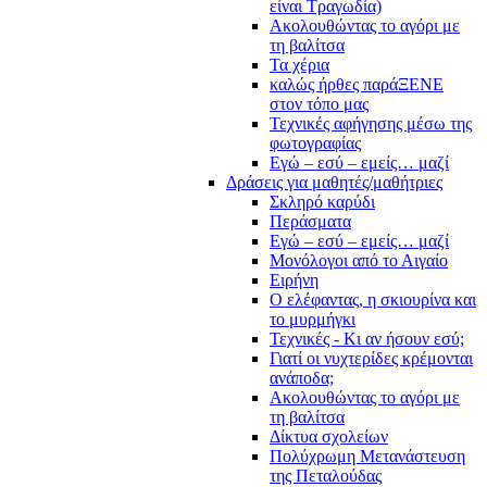
είναι Τραγωδία)
Ακολουθώντας το αγόρι με
τη βαλίτσα
Τα χέρια
καλώς ήρθες παράΞΕΝΕ
στον τόπο μας
Τεχνικές αφήγησης μέσω της
φωτογραφίας
Εγώ – εσύ – εμείς… μαζί
Δράσεις για μαθητές/μαθήτριες
Σκληρό καρύδι
Περάσματα
Εγώ – εσύ – εμείς… μαζί
Μονόλογοι από το Αιγαίο
Ειρήνη
Ο ελέφαντας, η σκιουρίνα και
το μυρμήγκι
Τεχνικές - Κι αν ήσουν εσύ;
Γιατί οι νυχτερίδες κρέμονται
ανάποδα;
Ακολουθώντας το αγόρι με
τη βαλίτσα
Δίκτυα σχολείων
Πολύχρωμη Μετανάστευση
της Πεταλούδας