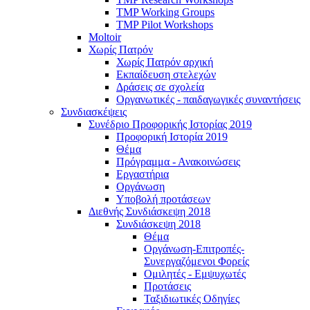
TMP Working Groups
TMP Pilot Workshops
Moltoir
Χωρίς Πατρόν
Χωρίς Πατρόν αρχική
Εκπαίδευση στελεχών
Δράσεις σε σχολεία
Οργανωτικές - παιδαγωγικές συναντήσεις
Συνδιασκέψεις
Συνέδριο Προφορικής Ιστορίας 2019
Προφορική Ιστορία 2019
Θέμα
Πρόγραμμα - Ανακοινώσεις
Εργαστήρια
Οργάνωση
Υποβολή προτάσεων
Διεθνής Συνδιάσκεψη 2018
Συνδιάσκεψη 2018
Θέμα
Οργάνωση-Επιτροπές-
Συνεργαζόμενοι Φορείς
Ομιλητές - Εμψυχωτές
Προτάσεις
Ταξιδιωτικές Οδηγίες