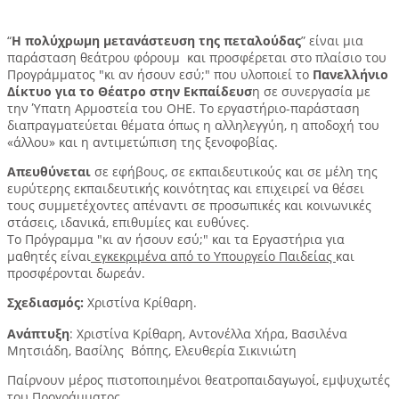
“
Η πολύχρωμη μετανάστευση της πεταλούδας
” είναι μια
παράσταση θεάτρου φόρουμ και προσφέρεται στο πλαίσιο του
Προγράμματος "κι αν ήσουν εσύ;" που υλοποιεί το
Πανελλήνιο
Δίκτυο για το Θέατρο στην Εκπαίδευσ
η σε συνεργασία με
την Ύπατη Αρμοστεία του ΟΗΕ. Το εργαστήριο-παράσταση
διαπραγματεύεται θέματα όπως η αλληλεγγύη, η αποδοχή του
«άλλου» και η αντιμετώπιση της ξενοφοβίας. ​
Απευθύνεται
σε εφήβους, σε εκπαιδευτικούς και σε μέλη της
ευρύτερης εκπαιδευτικής κοινότητας και επιχειρεί να θέσει
τους συμμετέχοντες απέναντι σε προσωπικές και κοινωνικές
στάσεις, ιδανικά, επιθυμίες και ευθύνες.
Το Πρόγραμμα "κι αν ήσουν εσύ;" και τα Εργαστήρια για
μαθητές είναι
εγκεκριμένα από το Υπουργείο Παιδείας
και
προσφέρονται δωρεάν.
Σχεδιασμός:
Χριστίνα Κρίθαρη.
Ανάπτυξη
: Χριστίνα Κρίθαρη, Αντονέλλα Χήρα, Βασιλένα
Μητσιάδη, Βασίλης Βόπης, Ελευθερία Σικινιώτη
Παίρνουν μέρος πιστοποιημένοι θεατροπαιδαγωγοί, εμψυχωτές
του Προγράμματος.