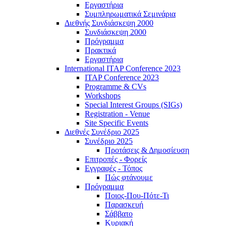
Εργαστήρια
Συμπληρωματικά Σεμινάρια
Διεθνής Συνδιάσκεψη 2000
Συνδιάσκεψη 2000
Πρόγραμμα
Πρακτικά
Εργαστήρια
International ITAP Conference 2023
ITAP Conference 2023
Programme & CVs
Workshops
Special Interest Groups (SIGs)
Registration - Venue
Site Specific Events
Διεθνές Συνέδριο 2025
Συνέδριο 2025
Προτάσεις & Δημοσίευση
Επιτροπές - Φορείς
Εγγραφές - Τόπος
Πώς φτάνουμε
Πρόγραμμα
Ποιος-Που-Πότε-Τι
Παρασκευή
Σάββατο
Κυριακή