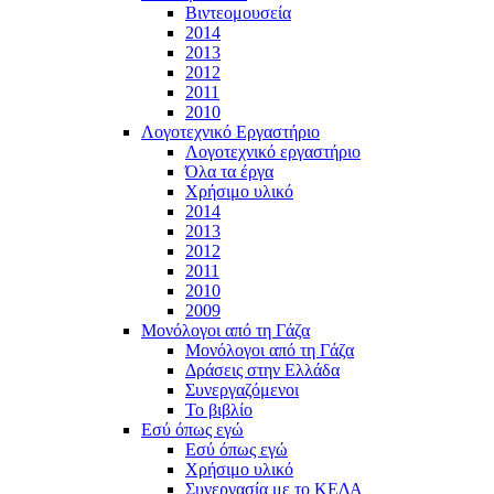
Βιντεομουσεία
2014
2013
2012
2011
2010
Λογοτεχνικό Εργαστήριο
Λογοτεχνικό εργαστήριο
Όλα τα έργα
Χρήσιμο υλικό
2014
2013
2012
2011
2010
2009
Μονόλογοι από τη Γάζα
Μονόλογοι από τη Γάζα
Δράσεις στην Ελλάδα
Συνεργαζόμενοι
To βιβλίο
Εσύ όπως εγώ
Εσύ όπως εγώ
Χρήσιμο υλικό
Συνεργασία με το ΚΕΔΑ