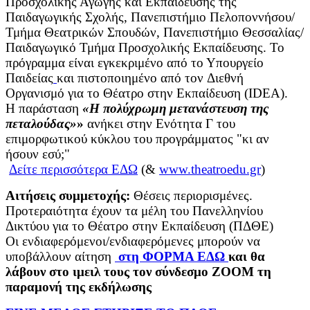
Προσχολικής Αγωγής και Εκπαίδευσης της
Παιδαγωγικής Σχολής, Πανεπιστήμιο Πελοποννήσου/
Τμήμα Θεατρικών Σπουδών, Πανεπιστήμιο Θεσσαλίας/
Παιδαγωγικό Τμήμα Προσχολικής Εκπαίδευσης. Το
πρόγραμμα είναι εγκεκριμένο από το Υπουργείο
Παιδείας
και πιστοποιημένο από τον Διεθνή
Οργανισμό για το Θέατρο στην Εκπαίδευση (IDEA).
Η παράσταση
«Η πολύχρωμη μετανάστευση της
πεταλούδας»
»
ανήκει στην Ενότητα Γ του
επιμορφωτικού κύκλου του προγράμματος "κι αν
ήσουν εσύ;"
Δείτε περισσότερα ΕΔΩ
(&
www.theatroedu.gr
)
Αιτήσεις συμμετοχής:
Θέσεις περιορισμένες.
Προτεραιότητα έχουν τα μέλη του Πανελληνίου
Δικτύου για το Θέατρο στην Εκπαίδευση (ΠΔΘΕ)
Οι ενδιαφερόμενοι/ενδιαφερόμενες μπορούν να
υποβάλλουν αίτηση
στη ΦΟΡΜΑ ΕΔΩ
και θα
λάβουν στο ιμειλ τους τον σύνδεσμο ΖΟΟΜ τη
παραμονή της εκδήλωσης