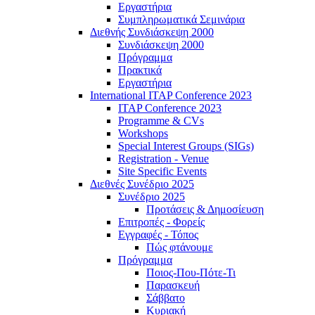
Εργαστήρια
Συμπληρωματικά Σεμινάρια
Διεθνής Συνδιάσκεψη 2000
Συνδιάσκεψη 2000
Πρόγραμμα
Πρακτικά
Εργαστήρια
International ITAP Conference 2023
ITAP Conference 2023
Programme & CVs
Workshops
Special Interest Groups (SIGs)
Registration - Venue
Site Specific Events
Διεθνές Συνέδριο 2025
Συνέδριο 2025
Προτάσεις & Δημοσίευση
Επιτροπές - Φορείς
Εγγραφές - Τόπος
Πώς φτάνουμε
Πρόγραμμα
Ποιος-Που-Πότε-Τι
Παρασκευή
Σάββατο
Κυριακή