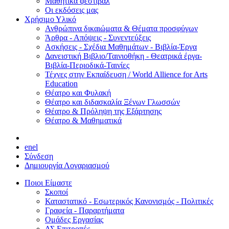
Μαθητικά φεστιβάλ
Οι εκδόσεις μας
Χρήσιμο Υλικό
Ανθρώπινα δικαιώματα & Θέματα προσφύγων
Άρθρα - Απόψεις - Συνεντεύξεις
Ασκήσεις - Σχέδια Μαθημάτων - Βιβλία-Έργα
Δανειστική Βιβλιο/Ταινιοθήκη - Θεατρικά έργα-
Βιβλία-Περιοδικά-Ταινίες
Τέχνες στην Εκπαίδευση / World Allience for Arts
Education
Θέατρο και Φυλακή
Θέατρο και διδασκαλία Ξένων Γλωσσών
Θέατρο & Πρόληψη της Εξάρτησης
Θέατρο & Μαθηματικά
en
el
Σύνδεση
Δημιουργία Λογαριασμού
Ποιοι Είμαστε
Σκοποί
Καταστατικό - Εσωτερικός Κανονισμός - Πολιτικές
Γραφεία - Παραρτήματα
Ομάδες Εργασίας
ΔΣ Επιτροπές