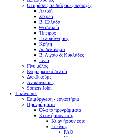
Οι δράσεις σε διάφορες περιοχές
Αττική
Στερεά
Β. Ελλάδα
Θεσσαλία
Ήπειρος
Πελοπόννησος
Κρήτη
Δωδεκάνησα
Β. Αιγαίο & Κυκλάδες
Ιόνιο
Γίνε μέλος
Ενημερωτικά δελτία
Διεκδικούμε
Ανακοινώσεις
Somers John
Τι κάνουμε
Επιμόρφωση - εργαστήρια
Προγράμματα
Όλα τα προγράμματα
Κι αν ήσουν εσύ;
Κι αν ήσουν εσυ;
Τι είναι;
FAQ