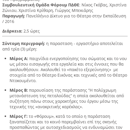
Συμβουλευτική Ομάδα Φόρουμ ΠΔΘΕ
: Νίκος Γκόβας, Χριστίνα
Ζώνιου, Χριστίνα Κρίθαρη, Γιώργος Μπεκιάρης
Παραγωγή:
Πανελλήνιο Δίκτυο για το Θέατρο στην Εκπαίδευση
/ 2016
Διάρκεια:
2,5 ώρες
Σύντομη περιγραφή:
η παρασταση - εργαστήριο αποτελείται
από τρία (3) μέρη:
Μέρος Α:
παιχνίδια ενεργοποίησης του σώματος και το νου
ως μέσου εισαγωγής στα εργαλεία και στις έννοιες που θα
ακολουθήσουν. Ακολουθεί το «πακέτο εξερεύνησης» με
στοιχεία από το Θέατρο Εικόνας και τεχνικές από το Θέατρο
Ντοκουμέντο.
Μέρος Β:
παρουσίαση της παράστασης “Η πολύχρωμη
μετανάστευση της πεταλούδας” η οποία ακολουθείται από
συζήτηση πάνω στους χαρακτήρες του έργου μέσω της
τεχνικής της «ανακριτικής καρέκλας».
Μέρος Γ:
το «Φόρουμ», κατά το οποίο η παράσταση
ξαναπαίζεται και το κοινό παρεμβαίνει επί της σκηνής
προσπαθώντας με αυτοσχεδιασμούς να ενδυναμώσει τον