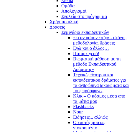
Media
Ομάδα
Απολογισμοί
Σχολεία στο πρόγραμμα
Χρήσιμο υλικό
Δράσεις
Σεμινάρια εκπαιδευτικών
«κι αν ήσουν εσύ;» - στόχοι,
μεθοδολογία, δράσεις
Εγώ και ο άλλος…
Πατάμε γερά!
Βιωματική μάθηση με τη
μέθοδο Εκπαιδευτικού
Δράματος»
Τεχνικές θεάτρου και
εκπαιδευτικού δράματος για
τα ανθρώπινα δικαιώματα και
τους πρόσφυγες
Κλικ – Ο κόσμος μέσα από
τα μάτια μου
Flashbacks
Nour
Ειδήσεις... αλλιώς
Ο εαυτός μου ως
ντοκουμέντο