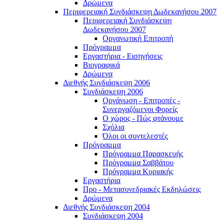
Δρώμενα
Περιφερειακή Συνδιάσκεψη Δωδεκανήσου 2007
Περιφερειακή Συνδιάσκεψη
Δωδεκανήσου 2007
Οργανωτική Επιτροπή
Πρόγραμμα
Εργαστήρια - Εισηγήσεις
Βιογραφικά
Δρώμενα
Διεθνής Συνδιάσκεψη 2006
Συνδιάσκεψη 2006
Οργάνωση - Επιτροπές -
Συνεργαζόμενοι Φορείς
Ο χώρος - Πώς φτάνουμε
Σχόλια
Όλοι οι συντελεστές
Πρόγραμμα
Πρόγραμμα Παρασκευής
Πρόγραμμα Σαββάτου
Πρόγραμμα Κυριακής
Εργαστήρια
Προ - Μετασυνεδριακές Εκδηλώσεις
Δρώμενα
Διεθνής Συνδιάσκεψη 2004
Συνδιάσκεψη 2004