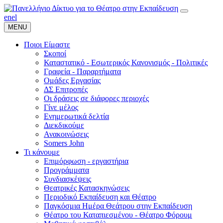
en
el
MENU
Ποιοι Είμαστε
Σκοποί
Καταστατικό - Εσωτερικός Κανονισμός - Πολιτικές
Γραφεία - Παραρτήματα
Ομάδες Εργασίας
ΔΣ Επιτροπές
Οι δράσεις σε διάφορες περιοχές
Γίνε μέλος
Ενημερωτικά δελτία
Διεκδικούμε
Ανακοινώσεις
Somers John
Τι κάνουμε
Επιμόρφωση - εργαστήρια
Προγράμματα
Συνδιασκέψεις
Θεατρικές Κατασκηνώσεις
Περιοδικό Εκπαίδευση και Θέατρο
Παγκόσμια Ημέρα Θεάτρου στην Εκπαίδευση
Θέατρο του Καταπιεσμένου - Θέατρο Φόρουμ