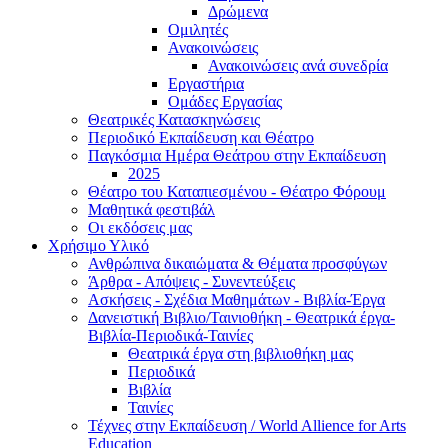
Δρώμενα
Ομιλητές
Ανακοινώσεις
Ανακοινώσεις ανά συνεδρία
Εργαστήρια
Ομάδες Εργασίας
Θεατρικές Κατασκηνώσεις
Περιοδικό Εκπαίδευση και Θέατρο
Παγκόσμια Ημέρα Θεάτρου στην Εκπαίδευση
2025
Θέατρο του Καταπιεσμένου - Θέατρο Φόρουμ
Μαθητικά φεστιβάλ
Οι εκδόσεις μας
Χρήσιμο Υλικό
Ανθρώπινα δικαιώματα & Θέματα προσφύγων
Άρθρα - Απόψεις - Συνεντεύξεις
Ασκήσεις - Σχέδια Μαθημάτων - Βιβλία-Έργα
Δανειστική Βιβλιο/Ταινιοθήκη - Θεατρικά έργα-
Βιβλία-Περιοδικά-Ταινίες
Θεατρικά έργα στη βιβλιοθήκη μας
Περιοδικά
Βιβλία
Ταινίες
Τέχνες στην Εκπαίδευση / World Allience for Arts
Education