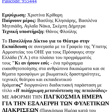
Passcode: 955444
Εμψύχωση:
Χριστίνα Κρίθαρη
Παίρνουν μέρος:
Βασίλης Κλησιάρης, Βασιλένα
Μητσιάδη, Αγλαΐα Νάκα, Σκέμπη Δήμητρα
Τεχνική υποστήριξη:
Θάνος Φλούλης
Το
Πανελλήνιο Δίκτυο για το Θέατρο στην
Εκπαίδευση
σε συνεγασία με το Γραφείο της Ύπατης
Αρμοστείας του ΟΗΕ για τους Πρόσφυγες στην
Ελλάδα (Υ.Α.) στο πλαίσιο του προγράμματός
τους
"Κι αν ήσουν εσύ;
- ένα πρόγραμμα
ευαισθητοποίησης στα ανθρώπινα δικαιώματα και σε
θέματα προσφύγων με βιωματικές δραστηριότητες,
τεχνικές θεάτρου και εκπαιδευτικού
δράματ
ος”
διοργανώνει διαδικτυακή παράσταση με
τίτλο
«Η πολύχρωμη μετανάστευση της πεταλούδας»
ΠΑΓΚΟΣΜΙΑ ΗΜΕΡΑ
ΜΕ ΑΦΟΡΜΗ ΤΗΝ
ΓΙΑ ΤΗΝ ΕΞΑΛΕΙΨΗ ΤΩΝ ΦΥΛΕΤΙΚΩΝ
ΔΙΑΚΡΙΣΕΩΝ
(Παγκόσμια Ημέρα κατά του