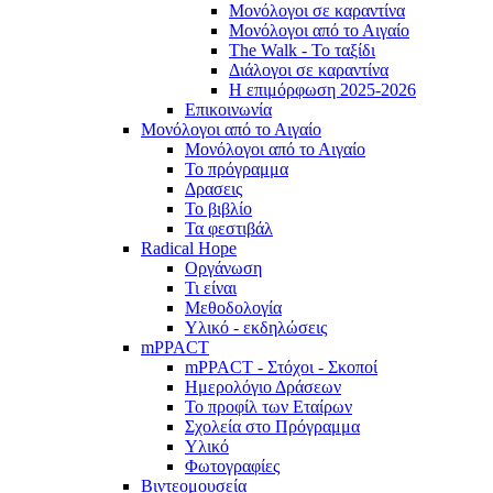
Μονόλογοι σε καραντίνα
Μονόλογοι από το Αιγαίο
The Walk - Το ταξίδι
Διάλογοι σε καραντίνα
Η επιμόρφωση 2025-2026
Επικοινωνία
Μονόλογοι από το Αιγαίο
Μονόλογοι από το Αιγαίο
Το πρόγραμμα
Δρασεις
Το βιβλίο
Τα φεστιβάλ
Radical Hope
Οργάνωση
Τι είναι
Μεθοδολογία
Υλικό - εκδηλώσεις
mPPACT
mPPACT - Στόχοι - Σκοποί
Ημερολόγιο Δράσεων
Το προφίλ των Εταίρων
Σχολεία στο Πρόγραμμα
Υλικό
Φωτογραφίες
Βιντεομουσεία