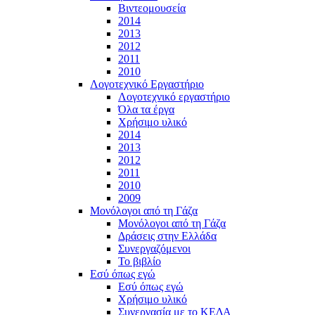
Βιντεομουσεία
2014
2013
2012
2011
2010
Λογοτεχνικό Εργαστήριο
Λογοτεχνικό εργαστήριο
Όλα τα έργα
Χρήσιμο υλικό
2014
2013
2012
2011
2010
2009
Μονόλογοι από τη Γάζα
Μονόλογοι από τη Γάζα
Δράσεις στην Ελλάδα
Συνεργαζόμενοι
To βιβλίο
Εσύ όπως εγώ
Εσύ όπως εγώ
Χρήσιμο υλικό
Συνεργασία με το ΚΕΔΑ