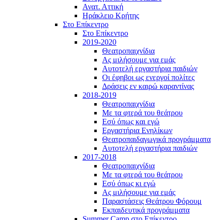
Ανατ. Αττική
Ηράκλειο Κρήτης
Στο Επίκεντρο
Στο Επίκεντρο
2019-2020
Θεατροπαιχνίδια
Ας μιλήσουμε για εμάς
Αυτοτελή εργαστήρια παιδιών
Οι έφηβοι ως ενεργοί πολίτες
Δράσεις εν καιρώ καραντίνας
2018-2019
Θεατροπαιχνίδια
Με τα φτερά του θεάτρου
Εσύ όπως και εγώ
Εργαστήρια Ενηλίκων
Θεατροπαιδαγωγικά προγράμματα
Αυτοτελή εργαστήρια παιδιών
2017-2018
Θεατροπαιχνίδια
Με τα φτερά του θεάτρου
Εσύ όπως κι εγώ
Ας μιλήσουμε για εμάς
Παραστάσεις Θεάτρου Φόρουμ
Εκπαιδευτικά προγράμματα
Summer Camp στο Επίκεντρο