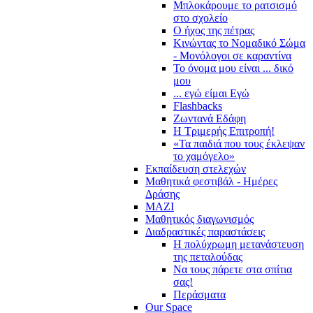
Μπλοκάρουμε το ρατσισμό
στο σχολείο
Ο ήχος της πέτρας
Κινώντας το Νομαδικό Σώμα
- Μονόλογοι σε καραντίνα
Το όνομα μου είναι ... δικό
μου
... εγώ είμαι Εγώ
Flashbacks
Ζωντανά Εδάφη
Η Τριμερής Επιτροπή!
«Τα παιδιά που τους έκλεψαν
το χαμόγελο»
Εκπαίδευση στελεχών
Μαθητικά φεστιβάλ - Ημέρες
Δράσης
ΜΑΖΙ
Μαθητικός διαγωνισμός
Διαδραστικές παραστάσεις
Η πολύχρωμη μετανάστευση
της πεταλούδας
Να τους πάρετε στα σπίτια
σας!
Περάσματα
Our Space