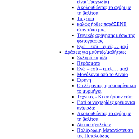
είναι Τραγωδία)
Ακολουθώντας το αγόρι με
τη βαλίτσα
Τα χέρια
καλώς ήρθες παράΞΕΝΕ
στον τόπο μας
Τεχνικές αφήγησης μέσω της
φωτογραφίας
Εγώ – εσύ – εμείς… μαζί
Δράσεις για μαθητές/μαθήτριες
Σκληρό καρύδι
Περάσματα
Εγώ – εσύ – εμείς… μαζί
Μονόλογοι από το Αιγαίο
Ειρήνη
Ο ελέφαντας, η σκιουρίνα και
το μυρμήγκι
Τεχνικές - Κι αν ήσουν εσύ;
Γιατί οι νυχτερίδες κρέμονται
ανάποδα;
Ακολουθώντας το αγόρι με
τη βαλίτσα
Δίκτυα σχολείων
Πολύχρωμη Μετανάστευση
της Πεταλούδας