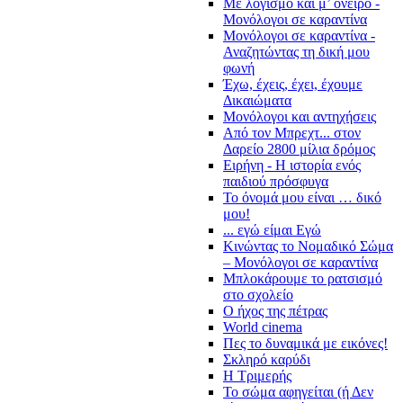
Με λογισμό και μ’ όνειρο -
Μονόλογοι σε καραντίνα
Μονόλογοι σε καραντίνα -
Αναζητώντας τη δική μου
φωνή
Έχω, έχεις, έχει, έχουμε
Δικαιώματα
Μονόλογοι και αντηχήσεις
Από τον Μπρεχτ... στον
Δαρείο 2800 μίλια δρόμος
Ειρήνη - Η ιστορία ενός
παιδιού πρόσφυγα
Το όνομά μου είναι … δικό
μου!
... εγώ είμαι Εγώ
Κινώντας το Νομαδικό Σώμα
– Μονόλογοι σε καραντίνα
Μπλοκάρουμε το ρατσισμό
στο σχολείο
Ο ήχος της πέτρας
World cinema
Πες το δυναμικά με εικόνες!
Σκληρό καρύδι
Η Τριμερής
Το σώμα αφηγείται (ή Δεν