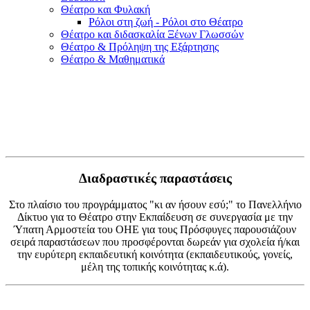
Θέατρο και Φυλακή
Ρόλοι στη ζωή - Ρόλοι στο Θέατρο
Θέατρο και διδασκαλία Ξένων Γλωσσών
Θέατρο & Πρόληψη της Εξάρτησης
Θέατρο & Μαθηματικά
Διαδραστικές παραστάσεις
Στο πλαίσιο του προγράμματος "κι αν ήσουν εσύ;" το Πανελλήνιο
Δίκτυο για το Θέατρο στην Εκπαίδευση σε συνεργασία με την
Ύπατη Αρμοστεία του ΟΗΕ για τους Πρόσφυγες παρουσιάζουν
σειρά παραστάσεων που προσφέρονται δωρεάν για σχολεία ή/και
την ευρύτερη εκπαιδευτική κοινότητα (εκπαιδευτικούς, γονείς,
μέλη της τοπικής κοινότητας κ.ά).​