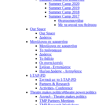
Summer Camp 2020
Summer Camp 2019
Summer Camp 2018
Summer Camp 2017
Θεατροπαιχνίδια
Με τα φτερά του θεάτρου
Our Space
Our Space
Δράσεις
Μονόλογοι σε καραντίνα
Μονόλογοι σε καραντίνα
Το πρόγραμμα
Δράσεις
Το βιβλίο
Οι συντελεστές
Σχόλια - Εντυπώσεις
Ημέρα Δράσης - Αντηχήσεις
I-TAP-PD
Σχετικά με το I-TAP-PD
Partners & Research
Activities- Conference
Theatre.makes.politics#theatre.power.politics
Αρχική - Theatre.makes.politics
TMP Partners Meetings
TMP Research Workshops