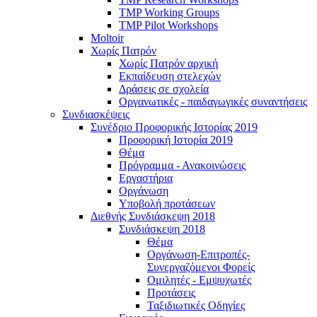
TMP Working Groups
TMP Pilot Workshops
Moltoir
Χωρίς Πατρόν
Χωρίς Πατρόν αρχική
Εκπαίδευση στελεχών
Δράσεις σε σχολεία
Οργανωτικές - παιδαγωγικές συναντήσεις
Συνδιασκέψεις
Συνέδριο Προφορικής Ιστορίας 2019
Προφορική Ιστορία 2019
Θέμα
Πρόγραμμα - Ανακοινώσεις
Εργαστήρια
Οργάνωση
Υποβολή προτάσεων
Διεθνής Συνδιάσκεψη 2018
Συνδιάσκεψη 2018
Θέμα
Οργάνωση-Επιτροπές-
Συνεργαζόμενοι Φορείς
Ομιλητές - Εμψυχωτές
Προτάσεις
Ταξιδιωτικές Οδηγίες