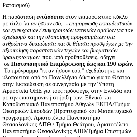
Ρατσισμού)
Η παράσταση
εντάσσεται
στον επιμορφωτικό κύκλο
με τίτλο
΄
κι αν ήσουν εσύ; -
επιμόρφωση εκπαιδευτικών
και εμψυχωτών / εμψυχωτριών νεανικών ομάδων για τον
σχεδιασμό και την υλοποίηση προγραμμάτων στα
ανθρώπινα δικαιώματα και σε θέματα προσφύγων με την
αξιοποίηση παραστατικών τεχνών και βιωματικών
δραστηριοτήτων
που, υπό προϋποθέσεις, οδηγεί
σε
Πιστοποιητικό Επιμόρφωσης έως και 190 ωρών
.
Το πρόγραμμα "κι αν ήσουν εσύ;" σχεδιάστηκε και
υλοποιείται από το Πανελλήνιο Δίκτυο για το Θέατρο
στην Εκπαίδευση σε συνεργασία με την Ύπατη
Αρμοστεία ΟΗΕ για τους πρόσφυγες στην Ελλάδα και
με την επιστημονική στήριξη των: Εθνικό και
Καποδιστριακό Πανεπιστήμιο Αθηνών ΕΚΠΑ/Τμήμα
Θεατρικών Σπουδών (Προπτυχιακό και Μεταπτυχιακό
προγραμμα), Αριστοτέλειο Πανεπιστήμιο
Θεσσαλονίκης ΑΠΘ / Τμήμα Θεάτρου, Αριστοτέλειο
Πανεπιστήμιο Θεσσαλονίκης ΑΠΘ/Τμήμα Επιστημών