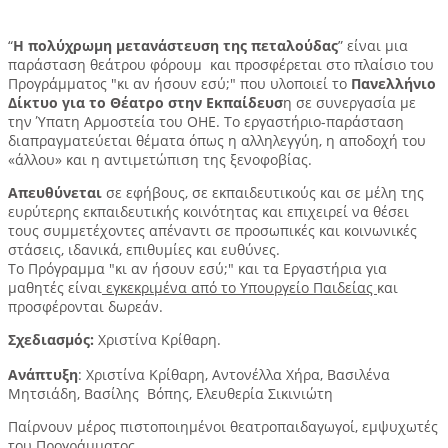
“
Η πολύχρωμη μετανάστευση της πεταλούδας
” είναι μια
παράσταση θεάτρου φόρουμ και προσφέρεται στο πλαίσιο του
Προγράμματος "κι αν ήσουν εσύ;" που υλοποιεί το
Πανελλήνιο
Δίκτυο για το Θέατρο στην Εκπαίδευσ
η σε συνεργασία με
την Ύπατη Αρμοστεία του ΟΗΕ. Το εργαστήριο-παράσταση
διαπραγματεύεται θέματα όπως η αλληλεγγύη, η αποδοχή του
«άλλου» και η αντιμετώπιση της ξενοφοβίας. ​
Απευθύνεται
σε εφήβους, σε εκπαιδευτικούς και σε μέλη της
ευρύτερης εκπαιδευτικής κοινότητας και επιχειρεί να θέσει
τους συμμετέχοντες απέναντι σε προσωπικές και κοινωνικές
στάσεις, ιδανικά, επιθυμίες και ευθύνες.
Το Πρόγραμμα "κι αν ήσουν εσύ;" και τα Εργαστήρια για
μαθητές είναι
εγκεκριμένα από το Υπουργείο Παιδείας
και
προσφέρονται δωρεάν.
Σχεδιασμός:
Χριστίνα Κρίθαρη.
Ανάπτυξη
: Χριστίνα Κρίθαρη, Αντονέλλα Χήρα, Βασιλένα
Μητσιάδη, Βασίλης Βόπης, Ελευθερία Σικινιώτη
Παίρνουν μέρος πιστοποιημένοι θεατροπαιδαγωγοί, εμψυχωτές
του Προγράμματος.