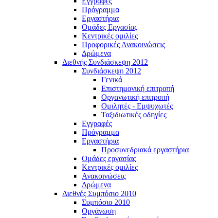
Εγγραφές
Πρόγραμμα
Εργαστήρια
Ομάδες Εργασίας
Κεντρικές ομιλίες
Προφορικές Ανακοινώσεις
Δρώμενα
Διεθνής Συνδιάσκεψη 2012
Συνδιάσκεψη 2012
Γενικά
Επιστημονική επιτροπή
Οργανωτική επιτροπή
Ομιλητές - Εμψυχωτές
Ταξιδιωτικές οδηγίες
Εγγραφές
Πρόγραμμα
Εργαστήρια
Προσυνεδριακά εργαστήρια
Ομάδες εργασίας
Κεντρικές ομιλίες
Ανακοινώσεις
Δρώμενα
Διεθνές Συμπόσιο 2010
Συμπόσιο 2010
Οργάνωση