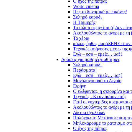
Ο ήχος της πέτρας
World cinema
Πες το δυναμικά με εικόνες!
Σκληρό καρύδι
Η Τριμερής
Το σώμα αφηγείται (ή Δεν είνα
Ακολουθώντας το αγόρι με τη 
Τα χέρια
καλώς ήρθες παράΞΕΝΕ στον 
Τεχνικές αφήγησης μέσω της 
Εγώ – εσύ – εμείς… μαζί
Δράσεις για μαθητές/μαθήτριες
Σκληρό καρύδι
Περάσματα
Εγώ – εσύ – εμείς… μαζί
Μονόλογοι από το Αιγαίο
Ειρήνη
Ο ελέφαντας, η σκιουρίνα και 
Τεχνικές - Κι αν ήσουν εσύ;
Γιατί οι νυχτερίδες κρέμονται 
Ακολουθώντας το αγόρι με τη 
Δίκτυα σχολείων
Πολύχρωμη Μετανάστευση τη
Μπλοκάρουμε το ρατσισμό στο
Ο ήχος της πέτρας