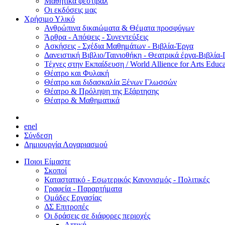
Μαθητικά φεστιβάλ
Οι εκδόσεις μας
Χρήσιμο Υλικό
Ανθρώπινα δικαιώματα & Θέματα προσφύγων
Άρθρα - Απόψεις - Συνεντεύξεις
Ασκήσεις - Σχέδια Μαθημάτων - Βιβλία-Έργα
Δανειστική Βιβλιο/Ταινιοθήκη - Θεατρικά έργα-Βιβλία-
Τέχνες στην Εκπαίδευση / World Allience for Arts Educa
Θέατρο και Φυλακή
Θέατρο και διδασκαλία Ξένων Γλωσσών
Θέατρο & Πρόληψη της Εξάρτησης
Θέατρο & Μαθηματικά
en
el
Σύνδεση
Δημιουργία Λογαριασμού
Ποιοι Είμαστε
Σκοποί
Καταστατικό - Εσωτερικός Κανονισμός - Πολιτικές
Γραφεία - Παραρτήματα
Ομάδες Εργασίας
ΔΣ Επιτροπές
Οι δράσεις σε διάφορες περιοχές
Αττική