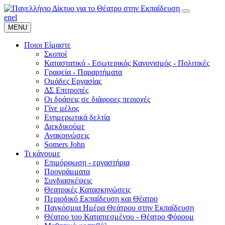
en
el
MENU
Ποιοι Είμαστε
Σκοποί
Καταστατικό - Εσωτερικός Κανονισμός - Πολιτικές
Γραφεία - Παραρτήματα
Ομάδες Εργασίας
ΔΣ Επιτροπές
Οι δράσεις σε διάφορες περιοχές
Γίνε μέλος
Ενημερωτικά δελτία
Διεκδικούμε
Ανακοινώσεις
Somers John
Τι κάνουμε
Επιμόρφωση - εργαστήρια
Προγράμματα
Συνδιασκέψεις
Θεατρικές Κατασκηνώσεις
Περιοδικό Εκπαίδευση και Θέατρο
Παγκόσμια Ημέρα Θεάτρου στην Εκπαίδευση
Θέατρο του Καταπιεσμένου - Θέατρο Φόρουμ