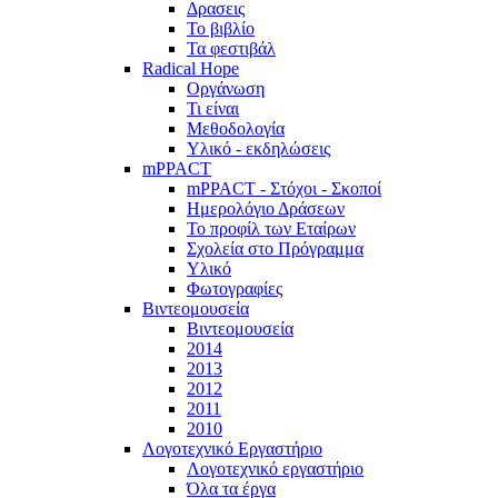
Δρασεις
Το βιβλίο
Τα φεστιβάλ
Radical Hope
Οργάνωση
Τι είναι
Μεθοδολογία
Υλικό - εκδηλώσεις
mPPACT
mPPACT - Στόχοι - Σκοποί
Ημερολόγιο Δράσεων
Το προφίλ των Εταίρων
Σχολεία στο Πρόγραμμα
Υλικό
Φωτογραφίες
Βιντεομουσεία
Βιντεομουσεία
2014
2013
2012
2011
2010
Λογοτεχνικό Εργαστήριο
Λογοτεχνικό εργαστήριο
Όλα τα έργα