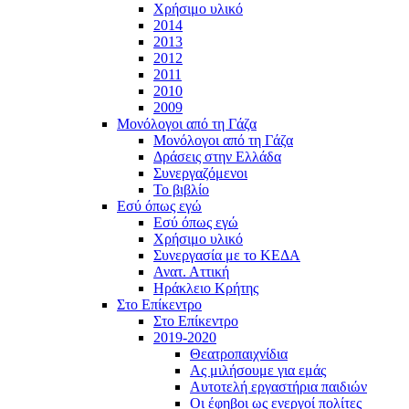
Χρήσιμο υλικό
2014
2013
2012
2011
2010
2009
Μονόλογοι από τη Γάζα
Μονόλογοι από τη Γάζα
Δράσεις στην Ελλάδα
Συνεργαζόμενοι
To βιβλίο
Εσύ όπως εγώ
Εσύ όπως εγώ
Χρήσιμο υλικό
Συνεργασία με το ΚΕΔΑ
Ανατ. Αττική
Ηράκλειο Κρήτης
Στο Επίκεντρο
Στο Επίκεντρο
2019-2020
Θεατροπαιχνίδια
Ας μιλήσουμε για εμάς
Αυτοτελή εργαστήρια παιδιών
Οι έφηβοι ως ενεργοί πολίτες