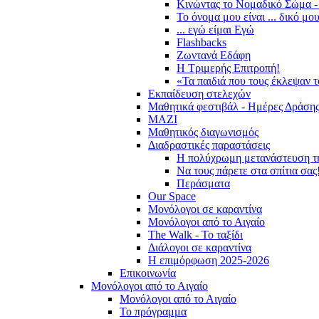
Κινώντας το Νομαδικό Σώμα -
Το όνομα μου είναι ... δικό μο
... εγώ είμαι Εγώ
Flashbacks
Ζωντανά Εδάφη
Η Τριμερής Επιτροπή!
«Τα παιδιά που τους έκλεψαν 
Εκπαίδευση στελεχών
Μαθητικά φεστιβάλ - Ημέρες Δράση
ΜΑΖΙ
Μαθητικός διαγωνισμός
Διαδραστικές παραστάσεις
Η πολύχρωμη μετανάστευση τ
Να τους πάρετε στα σπίτια σας
Περάσματα
Our Space
Μονόλογοι σε καραντίνα
Μονόλογοι από το Αιγαίο
The Walk - Το ταξίδι
Διάλογοι σε καραντίνα
Η επιμόρφωση 2025-2026
Επικοινωνία
Μονόλογοι από το Αιγαίο
Μονόλογοι από το Αιγαίο
Το πρόγραμμα