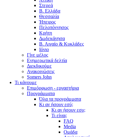
Στερεά
Β. Ελλάδα
Θεσσαλία
Ήπειρος
Πελοπόννησος
Κρήτη
Δωδεκάνησα
Β. Αιγαίο & Κυκλάδες
Ιόνιο
Γίνε μέλος
Ενημερωτικά δελτία
Διεκδικούμε
Ανακοινώσεις
Somers John
Τι κάνουμε
Επιμόρφωση - εργαστήρια
Προγράμματα
Όλα τα προγράμματα
Κι αν ήσουν εσύ;
Κι αν ήσουν εσυ;
Τι είναι;
FAQ
Media
Ομάδα