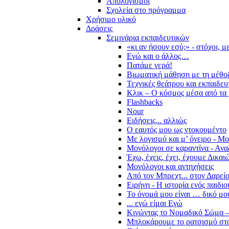
Απολογισμοί
Σχολεία στο πρόγραμμα
Χρήσιμο υλικό
Δράσεις
Σεμινάρια εκπαιδευτικών
«κι αν ήσουν εσύ;» - στόχοι, 
Εγώ και ο άλλος…
Πατάμε γερά!
Βιωματική μάθηση με τη μέθο
Τεχνικές θεάτρου και εκπαιδευ
Κλικ – Ο κόσμος μέσα από τα 
Flashbacks
Nour
Ειδήσεις... αλλιώς
Ο εαυτός μου ως ντοκουμέντο
Με λογισμό και μ’ όνειρο - Μ
Μονόλογοι σε καραντίνα - Ανα
Έχω, έχεις, έχει, έχουμε Δικα
Μονόλογοι και αντηχήσεις
Από τον Μπρεχτ... στον Δαρεί
Ειρήνη - Η ιστορία ενός παιδι
Το όνομά μου είναι … δικό μο
... εγώ είμαι Εγώ
Κινώντας το Νομαδικό Σώμα –
Μπλοκάρουμε το ρατσισμό στο