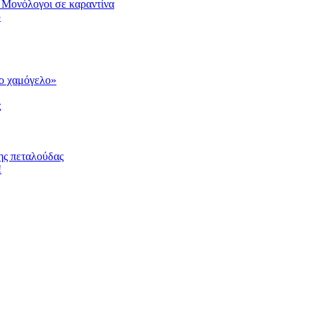
 Μονόλογοι σε καραντίνα
υ
το χαμόγελο»
ς
ης πεταλούδας
!