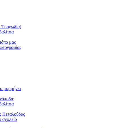
ι Τραγωδία)
βαλίτσα
τόπο μας
φωτογραφίας
το μυρμήγκι
ανάποδα;
βαλίτσα
ς Πεταλούδας
 σχολείο