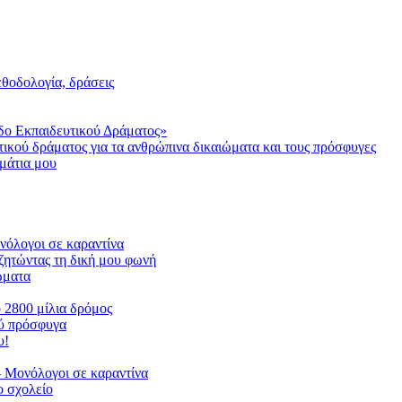
μεθοδολογία, δράσεις
δο Εκπαιδευτικού Δράματος»
τικού δράματος για τα ανθρώπινα δικαιώματα και τους πρόσφυγες
μάτια μου
ονόλογοι σε καραντίνα
ζητώντας τη δική μου φωνή
ιώματα
ο 2800 μίλια δρόμος
ού πρόσφυγα
υ!
 Μονόλογοι σε καραντίνα
 σχολείο