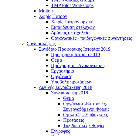
TMP Pilot Workshops
Moltoir
Χωρίς Πατρόν
Χωρίς Πατρόν αρχική
Εκπαίδευση στελεχών
Δράσεις σε σχολεία
Οργανωτικές - παιδαγωγικές συναντήσεις
Συνδιασκέψεις
Συνέδριο Προφορικής Ιστορίας 2019
Προφορική Ιστορία 2019
Θέμα
Πρόγραμμα - Ανακοινώσεις
Εργαστήρια
Οργάνωση
Υποβολή προτάσεων
Διεθνής Συνδιάσκεψη 2018
Συνδιάσκεψη 2018
Θέμα
Οργάνωση-Επιτροπές-
Συνεργαζόμενοι Φορείς
Ομιλητές - Εμψυχωτές
Προτάσεις
Ταξιδιωτικές Οδηγίες
Εγγραφές