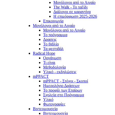
Μονόλογοι από το Αιγαίο
The Walk - Το ταξίδι
Διάλογοι σε καραντίνα
Η επιμόρφωση 2025-2026
Επικοινωνία
Μονόλογοι από το Αιγαίο
Μονόλογοι από το Αιγαίο
Το πρόγραμμα
Δρασεις
Το βιβλίο
Τα φεστιβάλ
Radical Hope
Οργάνωση
Τι είναι
Μεθοδολογία
Υλικό - εκδηλώσεις
mPPACT
mPPACT - Στόχοι - Σκοποί
Ημερολόγιο Δράσεων
Το προφίλ των Εταίρων
Σχολεία στο Πρόγραμμα
Υλικό
Φωτογραφίες
Βιντεομουσεία
Βιντεομουσεία