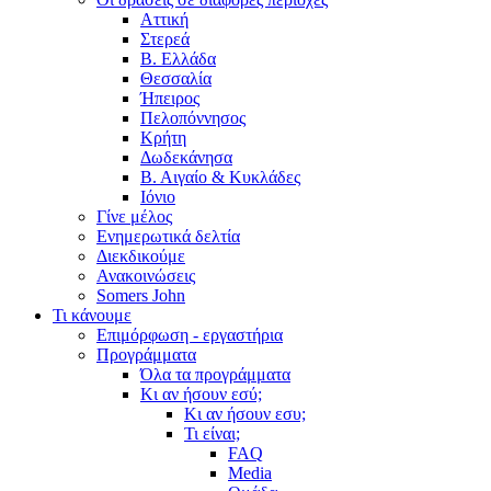
Αττική
Στερεά
Β. Ελλάδα
Θεσσαλία
Ήπειρος
Πελοπόννησος
Κρήτη
Δωδεκάνησα
Β. Αιγαίο & Κυκλάδες
Ιόνιο
Γίνε μέλος
Ενημερωτικά δελτία
Διεκδικούμε
Ανακοινώσεις
Somers John
Τι κάνουμε
Επιμόρφωση - εργαστήρια
Προγράμματα
Όλα τα προγράμματα
Κι αν ήσουν εσύ;
Κι αν ήσουν εσυ;
Τι είναι;
FAQ
Media