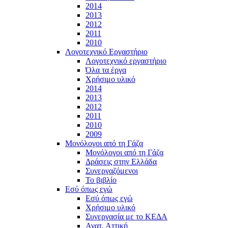
2014
2013
2012
2011
2010
Λογοτεχνικό Εργαστήριο
Λογοτεχνικό εργαστήριο
Όλα τα έργα
Χρήσιμο υλικό
2014
2013
2012
2011
2010
2009
Μονόλογοι από τη Γάζα
Μονόλογοι από τη Γάζα
Δράσεις στην Ελλάδα
Συνεργαζόμενοι
To βιβλίο
Εσύ όπως εγώ
Εσύ όπως εγώ
Χρήσιμο υλικό
Συνεργασία με το ΚΕΔΑ
Ανατ. Αττική