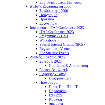
Συμπληρωματικά Σεμινάρια
Διεθνής Συνδιάσκεψη 2000
Συνδιάσκεψη 2000
Πρόγραμμα
Πρακτικά
Εργαστήρια
International ITAP Conference 2023
ITAP Conference 2023
Programme & CVs
Workshops
Special Interest Groups (SIGs)
Registration - Venue
Site Specific Events
Διεθνές Συνέδριο 2025
Συνέδριο 2025
Προτάσεις & Δημοσίευση
Επιτροπές - Φορείς
Εγγραφές - Τόπος
Πώς φτάνουμε
Πρόγραμμα
Ποιος-Που-Πότε-Τι
Παρασκευή
Σάββατο
Κυριακή
Δρώμενα