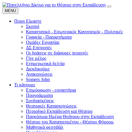
MENU
Ποιοι Είμαστε
Σκοποί
Καταστατικό - Εσωτερικός Κανονισμός - Πολιτικές
Γραφεία - Παραρτήματα
Ομάδες Εργασίας
ΔΣ Επιτροπές
Οι δράσεις σε διάφορες περιοχές
Γίνε μέλος
Ενημερωτικά δελτία
Διεκδικούμε
Ανακοινώσεις
Somers John
Τι κάνουμε
Επιμόρφωση - εργαστήρια
Προγράμματα
Συνδιασκέψεις
Θεατρικές Κατασκηνώσεις
Περιοδικό Εκπαίδευση και Θέατρο
Παγκόσμια Ημέρα Θεάτρου στην Εκπαίδευση
Θέατρο του Καταπιεσμένου - Θέατρο Φόρουμ
Μαθητικά φεστιβάλ