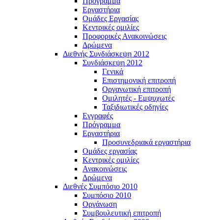
Πρόγραμμα
Εργαστήρια
Ομάδες Εργασίας
Κεντρικές ομιλίες
Προφορικές Ανακοινώσεις
Δρώμενα
Διεθνής Συνδιάσκεψη 2012
Συνδιάσκεψη 2012
Γενικά
Επιστημονική επιτροπή
Οργανωτική επιτροπή
Ομιλητές - Εμψυχωτές
Ταξιδιωτικές οδηγίες
Εγγραφές
Πρόγραμμα
Εργαστήρια
Προσυνεδριακά εργαστήρια
Ομάδες εργασίας
Κεντρικές ομιλίες
Ανακοινώσεις
Δρώμενα
Διεθνές Συμπόσιο 2010
Συμπόσιο 2010
Οργάνωση
Συμβουλευτική επιτροπή