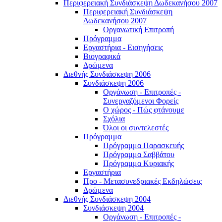
Περιφερειακή Συνδιάσκεψη Δωδεκανήσου 2007
Περιφερειακή Συνδιάσκεψη
Δωδεκανήσου 2007
Οργανωτική Επιτροπή
Πρόγραμμα
Εργαστήρια - Εισηγήσεις
Βιογραφικά
Δρώμενα
Διεθνής Συνδιάσκεψη 2006
Συνδιάσκεψη 2006
Οργάνωση - Επιτροπές -
Συνεργαζόμενοι Φορείς
Ο χώρος - Πώς φτάνουμε
Σχόλια
Όλοι οι συντελεστές
Πρόγραμμα
Πρόγραμμα Παρασκευής
Πρόγραμμα Σαββάτου
Πρόγραμμα Κυριακής
Εργαστήρια
Προ - Μετασυνεδριακές Εκδηλώσεις
Δρώμενα
Διεθνής Συνδιάσκεψη 2004
Συνδιάσκεψη 2004
Οργάνωση - Επιτροπές -