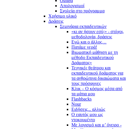
Ομάδα
Απολογισμοί
Σχολεία στο πρόγραμμα
Χρήσιμο υλικό
Δράσεις
Σεμινάρια εκπαιδευτικών
«κι αν ήσουν εσύ;» - στόχοι,
μεθοδολογία, δράσεις
Εγώ και ο άλλος…
Πατάμε γερά!
Βιωματική μάθηση με τη
μέθοδο Εκπαιδευτικού
Δράματος»
Τεχνικές θεάτρου και
εκπαιδευτικού δράματος για
τα ανθρώπινα δικαιώματα και
τους πρόσφυγες
Κλικ – Ο κόσμος μέσα από
τα μάτια μου
Flashbacks
Nour
Ειδήσεις... αλλιώς
Ο εαυτός μου ως
ντοκουμέντο
Με λογισμό και μ’ όνειρο -