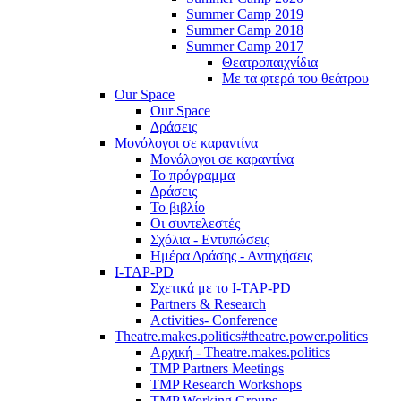
Summer Camp 2019
Summer Camp 2018
Summer Camp 2017
Θεατροπαιχνίδια
Με τα φτερά του θεάτρου
Our Space
Our Space
Δράσεις
Μονόλογοι σε καραντίνα
Μονόλογοι σε καραντίνα
Το πρόγραμμα
Δράσεις
Το βιβλίο
Οι συντελεστές
Σχόλια - Εντυπώσεις
Ημέρα Δράσης - Αντηχήσεις
I-TAP-PD
Σχετικά με το I-TAP-PD
Partners & Research
Activities- Conference
Theatre.makes.politics#theatre.power.politics
Αρχική - Theatre.makes.politics
TMP Partners Meetings
TMP Research Workshops
TMP Working Groups