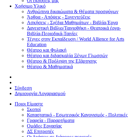
Οι εκδόσεις μας
Χρήσιμο Υλικό
Ανθρώπινα δικαιώματα & Θέματα προσφύγων
Άρθρα - Απόψεις - Συνεντεύξεις
Ασκήσεις - Σχέδια Μαθημάτων - Βιβλία-Έργα
Δανειστική Βιβλιο/Ταινιοθήκη - Θεατρικά έργα-
Βιβλία-Περιοδικά-Ταινίες
Τέχνες στην Εκπαίδευση / World Allience for Arts
Education
Θέατρο και Φυλακή
Θέατρο και διδασκαλία Ξένων Γλωσσών
Θέατρο & Πρόληψη της Εξάρτησης
Θέατρο & Μαθηματικά
Σύνδεση
Δημιουργία Λογαριασμού
Ποιοι Είμαστε
Σκοποί
Καταστατικό - Εσωτερικός Κανονισμός - Πολιτικές
Γραφεία - Παραρτήματα
Ομάδες Εργασίας
ΔΣ Επιτροπές
Οι δράσεις σε διάφορες περιοχές