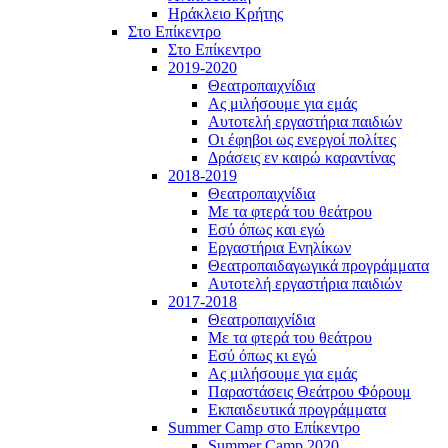
Ηράκλειο Κρήτης
Στο Επίκεντρο
Στο Επίκεντρο
2019-2020
Θεατροπαιχνίδια
Ας μιλήσουμε για εμάς
Αυτοτελή εργαστήρια παιδιών
Οι έφηβοι ως ενεργοί πολίτες
Δράσεις εν καιρώ καραντίνας
2018-2019
Θεατροπαιχνίδια
Με τα φτερά του θεάτρου
Εσύ όπως και εγώ
Εργαστήρια Ενηλίκων
Θεατροπαιδαγωγικά προγράμματα
Αυτοτελή εργαστήρια παιδιών
2017-2018
Θεατροπαιχνίδια
Με τα φτερά του θεάτρου
Εσύ όπως κι εγώ
Ας μιλήσουμε για εμάς
Παραστάσεις Θεάτρου Φόρουμ
Εκπαιδευτικά προγράμματα
Summer Camp στο Επίκεντρο
Summer Camp 2020