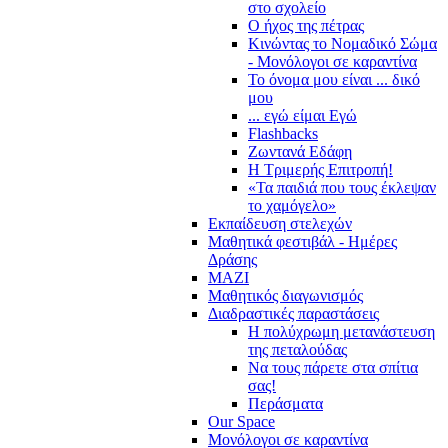
στο σχολείο
Ο ήχος της πέτρας
Κινώντας το Νομαδικό Σώμα
- Μονόλογοι σε καραντίνα
Το όνομα μου είναι ... δικό
μου
... εγώ είμαι Εγώ
Flashbacks
Ζωντανά Εδάφη
Η Τριμερής Επιτροπή!
«Τα παιδιά που τους έκλεψαν
το χαμόγελο»
Εκπαίδευση στελεχών
Μαθητικά φεστιβάλ - Ημέρες
Δράσης
ΜΑΖΙ
Μαθητικός διαγωνισμός
Διαδραστικές παραστάσεις
Η πολύχρωμη μετανάστευση
της πεταλούδας
Να τους πάρετε στα σπίτια
σας!
Περάσματα
Our Space
Μονόλογοι σε καραντίνα