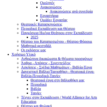
Ομιλητές
Ανακοινώσεις
Ανακοινώσεις ανά συνεδρία
Εργαστήρια
Ομάδες Εργασίας
Θεατρικές Κατασκηνώσεις
Περιοδικό Εκπαίδευση και Θέατρο
Παγκόσμια Ημέρα Θεάτρου στην Εκπαίδευση
2025
Θέατρο του Καταπιεσμένου - Θέατρο Φόρουμ
Μαθητικά φεστιβάλ
Οι εκδόσεις μας
Χρήσιμο Υλικό
Ανθρώπινα δικαιώματα & Θέματα προσφύγων
Άρθρα - Απόψεις - Συνεντεύξεις
Ασκήσεις - Σχέδια Μαθημάτων - Βιβλία-Έργα
Δανειστική Βιβλιο/Ταινιοθήκη - Θεατρικά έργα-
Βιβλία-Περιοδικά-Ταινίες
Θεατρικά έργα στη βιβλιοθήκη μας
Περιοδικά
Βιβλία
Ταινίες
Τέχνες στην Εκπαίδευση / World Allience for Arts
Education
Θέατρο και Φυλακή