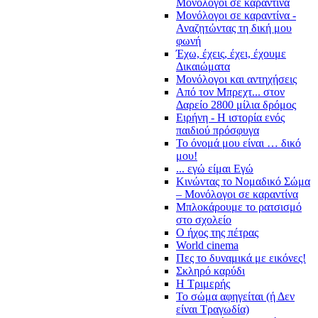
Μονόλογοι σε καραντίνα
Μονόλογοι σε καραντίνα -
Αναζητώντας τη δική μου
φωνή
Έχω, έχεις, έχει, έχουμε
Δικαιώματα
Μονόλογοι και αντηχήσεις
Από τον Μπρεχτ... στον
Δαρείο 2800 μίλια δρόμος
Ειρήνη - Η ιστορία ενός
παιδιού πρόσφυγα
Το όνομά μου είναι … δικό
μου!
... εγώ είμαι Εγώ
Κινώντας το Νομαδικό Σώμα
– Μονόλογοι σε καραντίνα
Μπλοκάρουμε το ρατσισμό
στο σχολείο
Ο ήχος της πέτρας
World cinema
Πες το δυναμικά με εικόνες!
Σκληρό καρύδι
Η Τριμερής
Το σώμα αφηγείται (ή Δεν
είναι Τραγωδία)