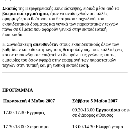
Σκοπός
της Περιφερειακής Συνδιάσκεψης, ειδικά μέσα από τα
βιωματικά εργαστήρια
, ήταν να αναδειχθούν οι πολλές
εφαρμογές του θεάτρου, του θεατρικού παιχνιδιού, του
εκπαιδευτικού δράματος και γενικά των παραστατικών τεχνών
πάνω σε θέματα που αφορούν γενικά στην εκπαιδευτική
διαδικασία.
Η Συνδιάσκεψη
απευθυνόταν
στους εκπαιδευτικούς όλων των
βαθμίδων και ειδικοτήτων, τους θεατρολόγους, τους καλλιτέχνες
και σε οποιονδήποτε επιζητεί να διευρύνει τις γνώσεις και τις
εμπειρίες του όσον αφορά στην εφαρμογή των παραστατικών
τεχνών στην τυπική και μη τυπική εκπαίδευση.
ΠΡΟΓΡΑΜΜΑ
Παρασκευή
4 Μαΐου 2007
Σάββατο
5 Μαΐου 2007
09.30-13.00
Εργαστήρια
σε π
17.00-17.30 Εγγραφές
σε διάφορες αίθουσες
17.30-18.00 Χαιρετισμοί
13.00-14.30 Ελαφρύ γεύμα