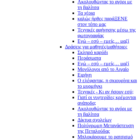
Ακολουθώντας το αγόρι με
τη βαλίτσα
Τα χέρια
καλώς ήρθες παράΞΕΝΕ
στον τόπο μας
Τεχνικές αφήγησης μέσω της
φωτογραφίας
Εγώ – εσύ – εμείς… μαζί
Δράσεις για μαθητές/μαθήτριες
Σκληρό καρύδι
Περάσματα
Εγώ – εσύ – εμείς… μαζί
Μονόλογοι από το Αιγαίο
Ειρήνη
Ο ελέφαντας, η σκιουρίνα και
το μυρμήγκι
Τεχνικές - Κι αν ήσουν εσύ;
Γιατί οι νυχτερίδες κρέμονται
ανάποδα;
Ακολουθώντας το αγόρι με
τη βαλίτσα
Δίκτυα σχολείων
Πολύχρωμη Μετανάστευση
της Πεταλούδας
Μπλοκάρουμε το ρατσισμό