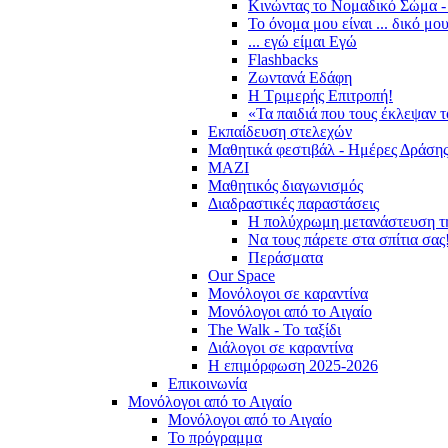
Κινώντας το Νομαδικό Σώμα -
Το όνομα μου είναι ... δικό μο
... εγώ είμαι Εγώ
Flashbacks
Ζωντανά Εδάφη
Η Τριμερής Επιτροπή!
«Τα παιδιά που τους έκλεψαν 
Εκπαίδευση στελεχών
Μαθητικά φεστιβάλ - Ημέρες Δράση
ΜΑΖΙ
Μαθητικός διαγωνισμός
Διαδραστικές παραστάσεις
Η πολύχρωμη μετανάστευση τ
Να τους πάρετε στα σπίτια σας
Περάσματα
Our Space
Μονόλογοι σε καραντίνα
Μονόλογοι από το Αιγαίο
The Walk - Το ταξίδι
Διάλογοι σε καραντίνα
Η επιμόρφωση 2025-2026
Επικοινωνία
Μονόλογοι από το Αιγαίο
Μονόλογοι από το Αιγαίο
Το πρόγραμμα