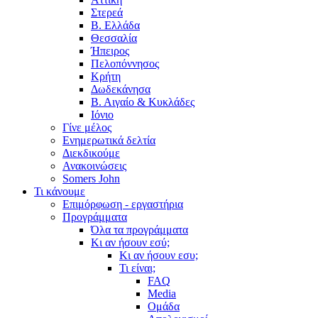
Στερεά
Β. Ελλάδα
Θεσσαλία
Ήπειρος
Πελοπόννησος
Κρήτη
Δωδεκάνησα
Β. Αιγαίο & Κυκλάδες
Ιόνιο
Γίνε μέλος
Ενημερωτικά δελτία
Διεκδικούμε
Ανακοινώσεις
Somers John
Τι κάνουμε
Επιμόρφωση - εργαστήρια
Προγράμματα
Όλα τα προγράμματα
Κι αν ήσουν εσύ;
Κι αν ήσουν εσυ;
Τι είναι;
FAQ
Media
Ομάδα