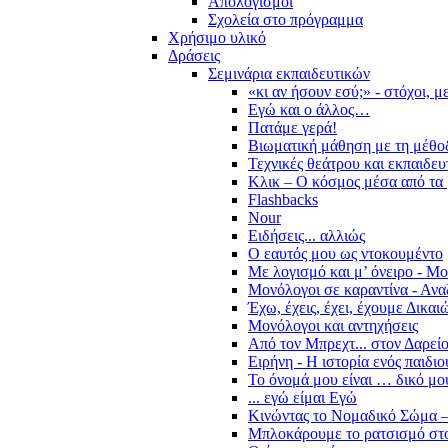
Απολογισμοί
Σχολεία στο πρόγραμμα
Χρήσιμο υλικό
Δράσεις
Σεμινάρια εκπαιδευτικών
«κι αν ήσουν εσύ;» - στόχοι, 
Εγώ και ο άλλος…
Πατάμε γερά!
Βιωματική μάθηση με τη μέθο
Τεχνικές θεάτρου και εκπαιδευ
Κλικ – Ο κόσμος μέσα από τα 
Flashbacks
Nour
Ειδήσεις... αλλιώς
Ο εαυτός μου ως ντοκουμέντο
Με λογισμό και μ’ όνειρο - Μ
Μονόλογοι σε καραντίνα - Ανα
Έχω, έχεις, έχει, έχουμε Δικα
Μονόλογοι και αντηχήσεις
Από τον Μπρεχτ... στον Δαρεί
Ειρήνη - Η ιστορία ενός παιδι
Το όνομά μου είναι … δικό μο
... εγώ είμαι Εγώ
Κινώντας το Νομαδικό Σώμα –
Μπλοκάρουμε το ρατσισμό στο