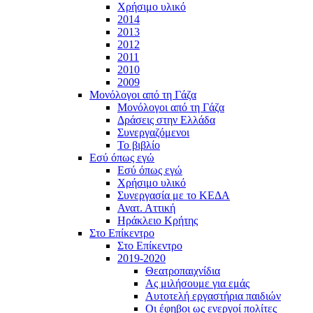
Χρήσιμο υλικό
2014
2013
2012
2011
2010
2009
Μονόλογοι από τη Γάζα
Μονόλογοι από τη Γάζα
Δράσεις στην Ελλάδα
Συνεργαζόμενοι
To βιβλίο
Εσύ όπως εγώ
Εσύ όπως εγώ
Χρήσιμο υλικό
Συνεργασία με το ΚΕΔΑ
Ανατ. Αττική
Ηράκλειο Κρήτης
Στο Επίκεντρο
Στο Επίκεντρο
2019-2020
Θεατροπαιχνίδια
Ας μιλήσουμε για εμάς
Αυτοτελή εργαστήρια παιδιών
Οι έφηβοι ως ενεργοί πολίτες