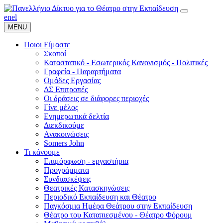
en
el
MENU
Ποιοι Είμαστε
Σκοποί
Καταστατικό - Εσωτερικός Κανονισμός - Πολιτικές
Γραφεία - Παραρτήματα
Ομάδες Εργασίας
ΔΣ Επιτροπές
Οι δράσεις σε διάφορες περιοχές
Γίνε μέλος
Ενημερωτικά δελτία
Διεκδικούμε
Ανακοινώσεις
Somers John
Τι κάνουμε
Επιμόρφωση - εργαστήρια
Προγράμματα
Συνδιασκέψεις
Θεατρικές Κατασκηνώσεις
Περιοδικό Εκπαίδευση και Θέατρο
Παγκόσμια Ημέρα Θεάτρου στην Εκπαίδευση
Θέατρο του Καταπιεσμένου - Θέατρο Φόρουμ