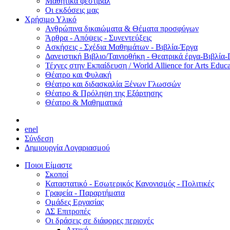
Μαθητικά φεστιβάλ
Οι εκδόσεις μας
Χρήσιμο Υλικό
Ανθρώπινα δικαιώματα & Θέματα προσφύγων
Άρθρα - Απόψεις - Συνεντεύξεις
Ασκήσεις - Σχέδια Μαθημάτων - Βιβλία-Έργα
Δανειστική Βιβλιο/Ταινιοθήκη - Θεατρικά έργα-Βιβλία-
Τέχνες στην Εκπαίδευση / World Allience for Arts Educa
Θέατρο και Φυλακή
Θέατρο και διδασκαλία Ξένων Γλωσσών
Θέατρο & Πρόληψη της Εξάρτησης
Θέατρο & Μαθηματικά
en
el
Σύνδεση
Δημιουργία Λογαριασμού
Ποιοι Είμαστε
Σκοποί
Καταστατικό - Εσωτερικός Κανονισμός - Πολιτικές
Γραφεία - Παραρτήματα
Ομάδες Εργασίας
ΔΣ Επιτροπές
Οι δράσεις σε διάφορες περιοχές
Αττική