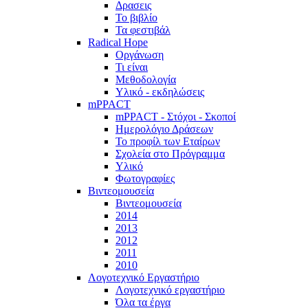
Δρασεις
Το βιβλίο
Τα φεστιβάλ
Radical Hope
Οργάνωση
Τι είναι
Μεθοδολογία
Υλικό - εκδηλώσεις
mPPACT
mPPACT - Στόχοι - Σκοποί
Ημερολόγιο Δράσεων
Το προφίλ των Εταίρων
Σχολεία στο Πρόγραμμα
Υλικό
Φωτογραφίες
Βιντεομουσεία
Βιντεομουσεία
2014
2013
2012
2011
2010
Λογοτεχνικό Εργαστήριο
Λογοτεχνικό εργαστήριο
Όλα τα έργα