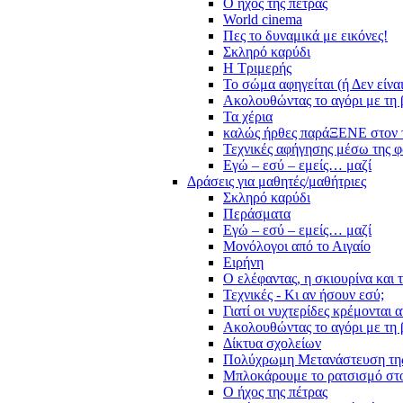
Ο ήχος της πέτρας
World cinema
Πες το δυναμικά με εικόνες!
Σκληρό καρύδι
Η Τριμερής
Το σώμα αφηγείται (ή Δεν είνα
Ακολουθώντας το αγόρι με τη 
Τα χέρια
καλώς ήρθες παράΞΕΝΕ στον 
Τεχνικές αφήγησης μέσω της 
Εγώ – εσύ – εμείς… μαζί
Δράσεις για μαθητές/μαθήτριες
Σκληρό καρύδι
Περάσματα
Εγώ – εσύ – εμείς… μαζί
Μονόλογοι από το Αιγαίο
Ειρήνη
Ο ελέφαντας, η σκιουρίνα και 
Τεχνικές - Κι αν ήσουν εσύ;
Γιατί οι νυχτερίδες κρέμονται 
Ακολουθώντας το αγόρι με τη 
Δίκτυα σχολείων
Πολύχρωμη Μετανάστευση τη
Μπλοκάρουμε το ρατσισμό στο
Ο ήχος της πέτρας