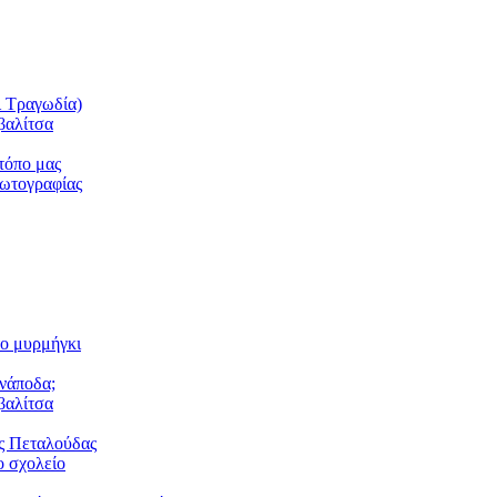
ι Τραγωδία)
βαλίτσα
τόπο μας
φωτογραφίας
το μυρμήγκι
ανάποδα;
βαλίτσα
ς Πεταλούδας
 σχολείο