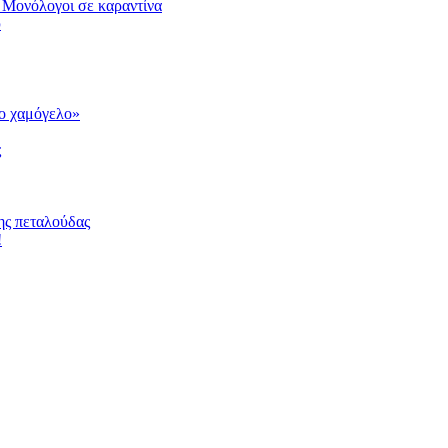
 Μονόλογοι σε καραντίνα
υ
το χαμόγελο»
ς
ης πεταλούδας
!