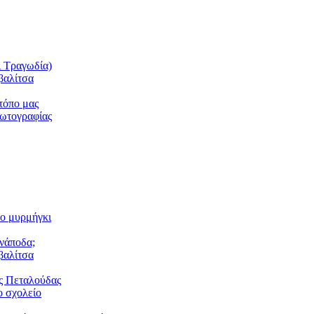
ι Τραγωδία)
βαλίτσα
τόπο μας
φωτογραφίας
το μυρμήγκι
ανάποδα;
βαλίτσα
ς Πεταλούδας
 σχολείο