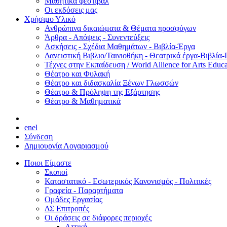
Μαθητικά φεστιβάλ
Οι εκδόσεις μας
Χρήσιμο Υλικό
Ανθρώπινα δικαιώματα & Θέματα προσφύγων
Άρθρα - Απόψεις - Συνεντεύξεις
Ασκήσεις - Σχέδια Μαθημάτων - Βιβλία-Έργα
Δανειστική Βιβλιο/Ταινιοθήκη - Θεατρικά έργα-Βιβλία-
Τέχνες στην Εκπαίδευση / World Allience for Arts Educa
Θέατρο και Φυλακή
Θέατρο και διδασκαλία Ξένων Γλωσσών
Θέατρο & Πρόληψη της Εξάρτησης
Θέατρο & Μαθηματικά
en
el
Σύνδεση
Δημιουργία Λογαριασμού
Ποιοι Είμαστε
Σκοποί
Καταστατικό - Εσωτερικός Κανονισμός - Πολιτικές
Γραφεία - Παραρτήματα
Ομάδες Εργασίας
ΔΣ Επιτροπές
Οι δράσεις σε διάφορες περιοχές
Αττική