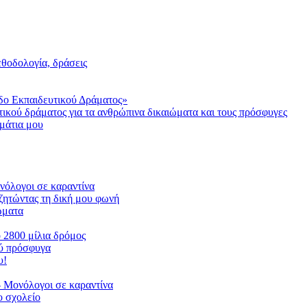
μεθοδολογία, δράσεις
δο Εκπαιδευτικού Δράματος»
τικού δράματος για τα ανθρώπινα δικαιώματα και τους πρόσφυγες
μάτια μου
ονόλογοι σε καραντίνα
ζητώντας τη δική μου φωνή
ιώματα
ο 2800 μίλια δρόμος
ού πρόσφυγα
υ!
 Μονόλογοι σε καραντίνα
 σχολείο