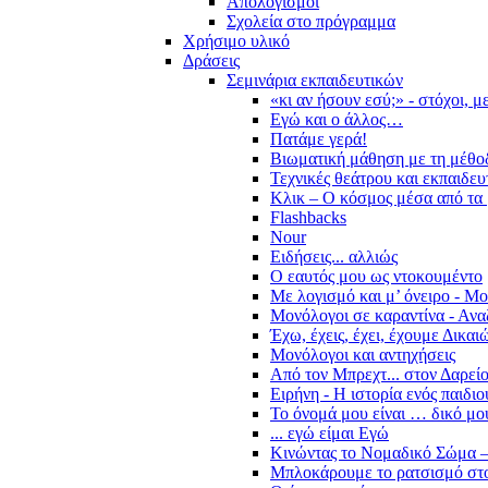
Απολογισμοί
Σχολεία στο πρόγραμμα
Χρήσιμο υλικό
Δράσεις
Σεμινάρια εκπαιδευτικών
«κι αν ήσουν εσύ;» - στόχοι, 
Εγώ και ο άλλος…
Πατάμε γερά!
Βιωματική μάθηση με τη μέθο
Τεχνικές θεάτρου και εκπαιδευ
Κλικ – Ο κόσμος μέσα από τα 
Flashbacks
Nour
Ειδήσεις... αλλιώς
Ο εαυτός μου ως ντοκουμέντο
Με λογισμό και μ’ όνειρο - Μ
Μονόλογοι σε καραντίνα - Ανα
Έχω, έχεις, έχει, έχουμε Δικα
Μονόλογοι και αντηχήσεις
Από τον Μπρεχτ... στον Δαρεί
Ειρήνη - Η ιστορία ενός παιδι
Το όνομά μου είναι … δικό μο
... εγώ είμαι Εγώ
Κινώντας το Νομαδικό Σώμα –
Μπλοκάρουμε το ρατσισμό στο