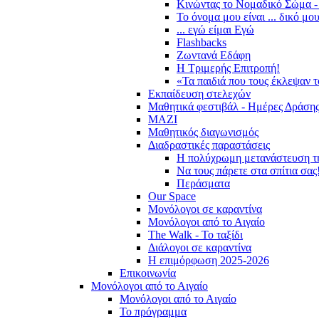
Κινώντας το Νομαδικό Σώμα -
Το όνομα μου είναι ... δικό μο
... εγώ είμαι Εγώ
Flashbacks
Ζωντανά Εδάφη
Η Τριμερής Επιτροπή!
«Τα παιδιά που τους έκλεψαν 
Εκπαίδευση στελεχών
Μαθητικά φεστιβάλ - Ημέρες Δράση
ΜΑΖΙ
Μαθητικός διαγωνισμός
Διαδραστικές παραστάσεις
Η πολύχρωμη μετανάστευση τ
Να τους πάρετε στα σπίτια σας
Περάσματα
Our Space
Μονόλογοι σε καραντίνα
Μονόλογοι από το Αιγαίο
The Walk - Το ταξίδι
Διάλογοι σε καραντίνα
Η επιμόρφωση 2025-2026
Επικοινωνία
Μονόλογοι από το Αιγαίο
Μονόλογοι από το Αιγαίο
Το πρόγραμμα