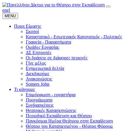
en
el
MENU
Ποιοι Είμαστε
Σκοποί
Καταστατικό - Εσωτερικός Κανονισμός - Πολιτικές
Γραφεία - Παραρτήματα
Ομάδες Εργασίας
ΔΣ Επιτροπές
Οι δράσεις σε διάφορες περιοχές
Γίνε μέλος
Ενημερωτικά δελτία
Διεκδικούμε
Ανακοινώσεις
Somers John
Τι κάνουμε
Επιμόρφωση - εργαστήρια
Προγράμματα
Συνδιασκέψεις
Θεατρικές Κατασκηνώσεις
Περιοδικό Εκπαίδευση και Θέατρο
Παγκόσμια Ημέρα Θεάτρου στην Εκπαίδευση
Θέατρο του Καταπιεσμένου - Θέατρο Φόρουμ