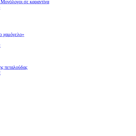
 Μονόλογοι σε καραντίνα
υ
το χαμόγελο»
ς
ης πεταλούδας
!