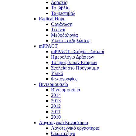
Δρασεις
Το βιβλίο
Τα φεστιβάλ
Radical Hope
Οργάνωση
Τι είναι
Μεθοδολογία
Υλικό - εκδηλώσεις
mPPACT
mPPACT - Στόχοι - Σκοποί
Ημερολόγιο Δράσεων
Το προφίλ των Εταίρων
Σχολεία στο Πρόγραμμα
Υλικό
Φωτογραφίες
Βιντεομουσεία
Βιντεομουσεία
2014
2013
2012
2011
2010
Λογοτεχνικό Εργαστήριο
Λογοτεχνικό εργαστήριο
Όλα τα έργα