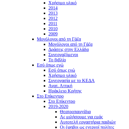
Χρήσιμο υλικό
2014
2013
2012
2011
2010
2009
Μονόλογοι από τη Γάζα
Μονόλογοι από τη Γάζα
Δράσεις στην Ελλάδα
Συνεργαζόμενοι
To βιβλίο
Εσύ όπως εγώ
Εσύ όπως εγώ
Χρήσιμο υλικό
Συνεργασία με το ΚΕΔΑ
Ανατ. Αττική
Ηράκλειο Κρήτης
Στο Επίκεντρο
Στο Επίκεντρο
2019-2020
Θεατροπαιχνίδια
Ας μιλήσουμε για εμάς
Αυτοτελή εργαστήρια παιδιών
Οι έφηβοι ως ενεργοί πολίτες