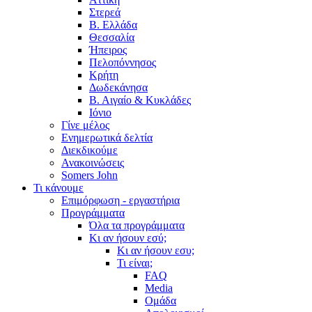
Στερεά
Β. Ελλάδα
Θεσσαλία
Ήπειρος
Πελοπόννησος
Κρήτη
Δωδεκάνησα
Β. Αιγαίο & Κυκλάδες
Ιόνιο
Γίνε μέλος
Ενημερωτικά δελτία
Διεκδικούμε
Ανακοινώσεις
Somers John
Τι κάνουμε
Επιμόρφωση - εργαστήρια
Προγράμματα
Όλα τα προγράμματα
Κι αν ήσουν εσύ;
Κι αν ήσουν εσυ;
Τι είναι;
FAQ
Media
Ομάδα