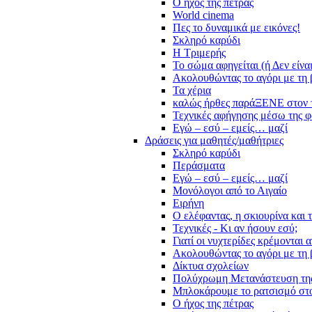
Ο ήχος της πέτρας
World cinema
Πες το δυναμικά με εικόνες!
Σκληρό καρύδι
Η Τριμερής
Το σώμα αφηγείται (ή Δεν είνα
Ακολουθώντας το αγόρι με τη 
Τα χέρια
καλώς ήρθες παράΞΕΝΕ στον 
Τεχνικές αφήγησης μέσω της 
Εγώ – εσύ – εμείς… μαζί
Δράσεις για μαθητές/μαθήτριες
Σκληρό καρύδι
Περάσματα
Εγώ – εσύ – εμείς… μαζί
Μονόλογοι από το Αιγαίο
Ειρήνη
Ο ελέφαντας, η σκιουρίνα και 
Τεχνικές - Κι αν ήσουν εσύ;
Γιατί οι νυχτερίδες κρέμονται 
Ακολουθώντας το αγόρι με τη 
Δίκτυα σχολείων
Πολύχρωμη Μετανάστευση τη
Μπλοκάρουμε το ρατσισμό στο
Ο ήχος της πέτρας