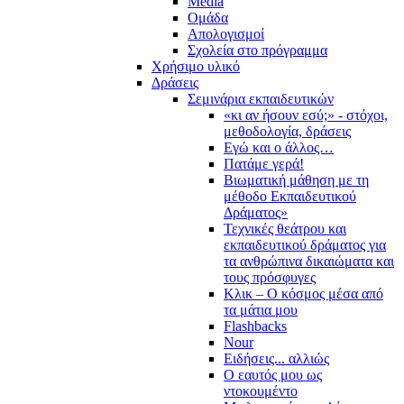
Media
Ομάδα
Απολογισμοί
Σχολεία στο πρόγραμμα
Χρήσιμο υλικό
Δράσεις
Σεμινάρια εκπαιδευτικών
«κι αν ήσουν εσύ;» - στόχοι,
μεθοδολογία, δράσεις
Εγώ και ο άλλος…
Πατάμε γερά!
Βιωματική μάθηση με τη
μέθοδο Εκπαιδευτικού
Δράματος»
Τεχνικές θεάτρου και
εκπαιδευτικού δράματος για
τα ανθρώπινα δικαιώματα και
τους πρόσφυγες
Κλικ – Ο κόσμος μέσα από
τα μάτια μου
Flashbacks
Nour
Ειδήσεις... αλλιώς
Ο εαυτός μου ως
ντοκουμέντο