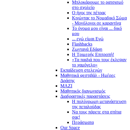
Μπλοκάρουμε το ρατσισμό
στο σχολείο
Ο ήχος της πέτρας
Κινώντας το Νομαδικό Σώμα
- Μονόλογοι σε καραντίνα
Το όνομα μου είναι ... δικό
μου
... εγώ είμαι Εγώ
Flashbacks
Ζωντανά Εδάφη
Η Τριμερής Επιτροπή!
«Τα παιδιά που τους έκλεψαν
το χαμόγελο»
Εκπαίδευση στελεχών
Μαθητικά φεστιβάλ - Ημέρες
Δράσης
ΜΑΖΙ
Μαθητικός διαγωνισμός
Διαδραστικές παραστάσεις
Η πολύχρωμη μετανάστευση
της πεταλούδας
Να τους πάρετε στα σπίτια
σας!
Περάσματα
Our Space