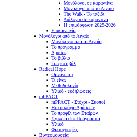
Μονόλογοι σε καραντίνα
Μονόλογοι από το Αιγαίο
The Walk - Το ταξίδι
Διάλογοι σε καραντίνα
Η επιμόρφωση 2025-2026
Επικοινωνία
Μονόλογοι από το Αιγαίο
Μονόλογοι από το Αιγαίο
Το πρόγραμμα
Δρασεις
Το βιβλίο
Τα φεστιβάλ
Radical Hope
Οργάνωση
Τι είναι
Μεθοδολογία
Υλικό - εκδηλώσεις
mPPACT
mPPACT - Στόχοι - Σκοποί
Ημερολόγιο Δράσεων
Το προφίλ των Εταίρων
Σχολεία στο Πρόγραμμα
Υλικό
Φωτογραφίες
Βιντεομουσεία