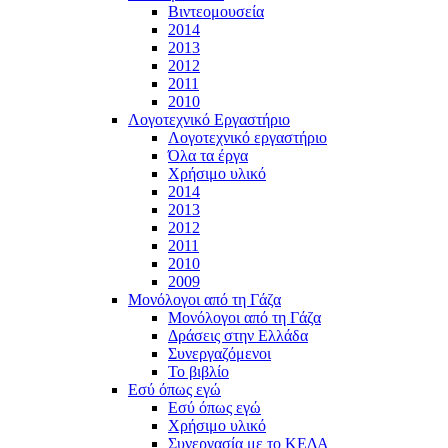
Βιντεομουσεία
2014
2013
2012
2011
2010
Λογοτεχνικό Εργαστήριο
Λογοτεχνικό εργαστήριο
Όλα τα έργα
Χρήσιμο υλικό
2014
2013
2012
2011
2010
2009
Μονόλογοι από τη Γάζα
Μονόλογοι από τη Γάζα
Δράσεις στην Ελλάδα
Συνεργαζόμενοι
To βιβλίο
Εσύ όπως εγώ
Εσύ όπως εγώ
Χρήσιμο υλικό
Συνεργασία με το ΚΕΔΑ