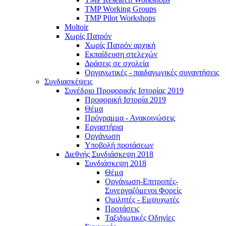
TMP Working Groups
TMP Pilot Workshops
Moltoir
Χωρίς Πατρόν
Χωρίς Πατρόν αρχική
Εκπαίδευση στελεχών
Δράσεις σε σχολεία
Οργανωτικές - παιδαγωγικές συναντήσεις
Συνδιασκέψεις
Συνέδριο Προφορικής Ιστορίας 2019
Προφορική Ιστορία 2019
Θέμα
Πρόγραμμα - Ανακοινώσεις
Εργαστήρια
Οργάνωση
Υποβολή προτάσεων
Διεθνής Συνδιάσκεψη 2018
Συνδιάσκεψη 2018
Θέμα
Οργάνωση-Επιτροπές-
Συνεργαζόμενοι Φορείς
Ομιλητές - Εμψυχωτές
Προτάσεις
Ταξιδιωτικές Οδηγίες