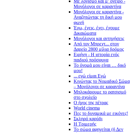
Με λογισμό και μ’ όνειρο -
Μονόλογοι σε καραντίνα
Μονόλογοι σε καραντίνα -
Αναζητώντας τη δική μου
φωνή
Έχω, έχεις, έχει, έχουμε
Δικαιώματα
Μονόλογοι και αντηχήσεις
Από τον Μπρεχτ... στον
Δαρείο 2800 μίλια δρόμος
Ειρήνη - Η ιστορία ενός
παιδιού πρόσφυγα
Το όνομά μου είναι … δικό
μου!
... εγώ είμαι Εγώ
Κινώντας το Νομαδικό Σώμα
– Μονόλογοι σε καραντίνα
Μπλοκάρουμε το ρατσισμό
στο σχολείο
Ο ήχος της πέτρας
World cinema
Πες το δυναμικά με εικόνες!
Σκληρό καρύδι
Η Τριμερής
Το σώμα αφηγείται (ή Δεν