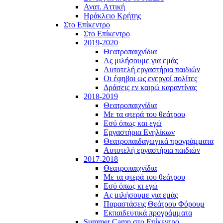
Ανατ. Αττική
Ηράκλειο Κρήτης
Στο Επίκεντρο
Στο Επίκεντρο
2019-2020
Θεατροπαιχνίδια
Ας μιλήσουμε για εμάς
Αυτοτελή εργαστήρια παιδιών
Οι έφηβοι ως ενεργοί πολίτες
Δράσεις εν καιρώ καραντίνας
2018-2019
Θεατροπαιχνίδια
Με τα φτερά του θεάτρου
Εσύ όπως και εγώ
Εργαστήρια Ενηλίκων
Θεατροπαιδαγωγικά προγράμματα
Αυτοτελή εργαστήρια παιδιών
2017-2018
Θεατροπαιχνίδια
Με τα φτερά του θεάτρου
Εσύ όπως κι εγώ
Ας μιλήσουμε για εμάς
Παραστάσεις Θεάτρου Φόρουμ
Εκπαιδευτικά προγράμματα
Summer Camp στο Επίκεντρο