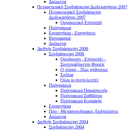
Δρώμενα
Περιφερειακή Συνδιάσκεψη Δωδεκανήσου 2007
Περιφερειακή Συνδιάσκεψη
Δωδεκανήσου 2007
Οργανωτική Επιτροπή
Πρόγραμμα
Εργαστήρια - Εισηγήσεις
Βιογραφικά
Δρώμενα
Διεθνής Συνδιάσκεψη 2006
Συνδιάσκεψη 2006
Οργάνωση - Επιτροπές -
Συνεργαζόμενοι Φορείς
Ο χώρος - Πώς φτάνουμε
Σχόλια
Όλοι οι συντελεστές
Πρόγραμμα
Πρόγραμμα Παρασκευής
Πρόγραμμα Σαββάτου
Πρόγραμμα Κυριακής
Εργαστήρια
Προ - Μετασυνεδριακές Εκδηλώσεις
Δρώμενα
Διεθνής Συνδιάσκεψη 2004
Συνδιάσκεψη 2004