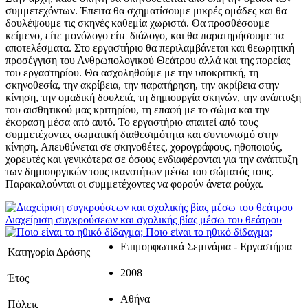
συμμετεχόντων. Έπειτα θα σχηματίσουμε μικρές ομάδες και θα
δουλέψουμε τις σκηνές καθεμία χωριστά. Θα προσθέσουμε
κείμενο, είτε μονόλογο είτε διάλογο, και θα παρατηρήσουμε τα
αποτελέσματα. Στο εργαστήριο θα περιλαμβάνεται και θεωρητική
προσέγγιση του Ανθρωπολογικού Θεάτρου αλλά και της πορείας
του εργαστηρίου. Θα ασχοληθούμε με την υποκριτική, τη
σκηνοθεσία, την ακρίβεια, την παρατήρηση, την ακρίβεια στην
κίνηση, την ομαδική δουλειά, τη δημιουργία σκηνών, την ανάπτυξη
του αισθητικού μας κριτηρίου, τη επαφή με το σώμα και την
έκφραση μέσα από αυτό. Το εργαστήριο απαιτεί από τους
συμμετέχοντες σωματική διαθεσιμότητα και συντονισμό στην
κίνηση. Απευθύνεται σε σκηνοθέτες, χορογράφους, ηθοποιούς,
χορευτές και γενικότερα σε όσους ενδιαφέρονται για την ανάπτυξη
των δημιουργικών τους ικανοτήτων μέσω του σώματός τους.
Παρακαλούνται οι συμμετέχοντες να φορούν άνετα ρούχα.
Διαχείριση συγκρούσεων και σχολικής βίας μέσω του θεάτρου
Ποιο είναι τo ηθικό δίδαγμα;
Επιμορφωτικά Σεμινάρια - Εργαστήρια
Κατηγορία Δράσης
2008
Έτος
Αθήνα
Πόλεις