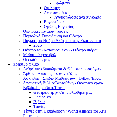
Δρώμενα
Ομιλητές
Ανακοινώσεις
Ανακοινώσεις ανά συνεδρία
Εργαστήρια
Ομάδες Εργασίας
Θεατρικές Κατασκηνώσεις
Περιοδικό Εκπαίδευση και Θέατρο
Παγκόσμια Ημέρα Θεάτρου στην Εκπαίδευση
2025
Θέατρο του Καταπιεσμένου - Θέατρο Φόρουμ
Μαθητικά φεστιβάλ
Οι εκδόσεις μας
Χρήσιμο Υλικό
Ανθρώπινα δικαιώματα & Θέματα προσφύγων
Άρθρα - Απόψεις - Συνεντεύξεις
Ασκήσεις - Σχέδια Μαθημάτων - Βιβλία-Έργα
Δανειστική Βιβλιο/Ταινιοθήκη - Θεατρικά έργα-
Βιβλία-Περιοδικά-Ταινίες
Θεατρικά έργα στη βιβλιοθήκη μας
Περιοδικά
Βιβλία
Ταινίες
Τέχνες στην Εκπαίδευση / World Allience for Arts
Education