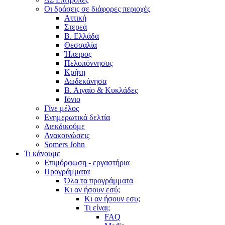
Οι δράσεις σε διάφορες περιοχές
Αττική
Στερεά
Β. Ελλάδα
Θεσσαλία
Ήπειρος
Πελοπόννησος
Κρήτη
Δωδεκάνησα
Β. Αιγαίο & Κυκλάδες
Ιόνιο
Γίνε μέλος
Ενημερωτικά δελτία
Διεκδικούμε
Ανακοινώσεις
Somers John
Τι κάνουμε
Επιμόρφωση - εργαστήρια
Προγράμματα
Όλα τα προγράμματα
Κι αν ήσουν εσύ;
Κι αν ήσουν εσυ;
Τι είναι;
FAQ