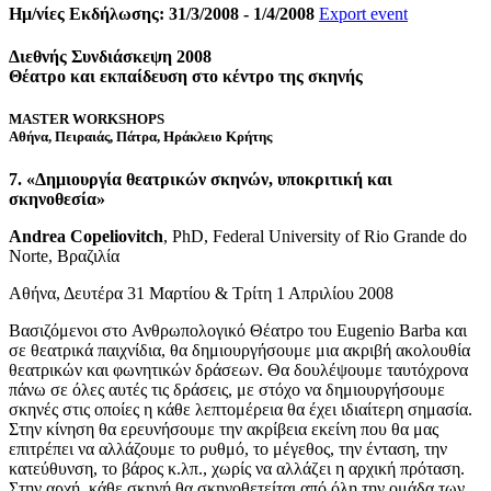
Ημ/νίες Εκδήλωσης: 31/3/2008 - 1/4/2008
Export event
Διεθνής Συνδιάσκεψη 2008
Θέατρο και εκπαίδευση στο κέντρο της σκηνής
MASTER WORKSHOPS
Αθήνα, Πειραιάς, Πάτρα, Ηράκλειο Κρήτης
7. «Δημιουργία θεατρικών σκηνών, υποκριτική και
σκηνοθεσία»
Andrea Copeliovitch
, PhD, Federal University of Rio Grande do
Norte, Βραζιλία
Αθήνα, Δευτέρα 31 Μαρτίου & Τρίτη 1 Απριλίου 2008
Βασιζόμενοι στo Ανθρωπολογικό Θέατρο του Eugenio Barba και
σε θεατρικά παιχνίδια, θα δημιουργήσουμε μια ακριβή ακολουθία
θεατρικών και φωνητικών δράσεων. Θα δουλέψουμε ταυτόχρονα
πάνω σε όλες αυτές τις δράσεις, με στόχο να δημιουργήσουμε
σκηνές στις οποίες η κάθε λεπτομέρεια θα έχει ιδιαίτερη σημασία.
Στην κίνηση θα ερευνήσουμε την ακρίβεια εκείνη που θα μας
επιτρέπει να αλλάζουμε το ρυθμό, το μέγεθος, την ένταση, την
κατεύθυνση, το βάρος κ.λπ., χωρίς να αλλάζει η αρχική πρόταση.
Στην αρχή, κάθε σκηνή θα σκηνοθετείται από όλη την ομάδα των