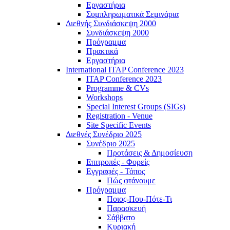
Εργαστήρια
Συμπληρωματικά Σεμινάρια
Διεθνής Συνδιάσκεψη 2000
Συνδιάσκεψη 2000
Πρόγραμμα
Πρακτικά
Εργαστήρια
International ITAP Conference 2023
ITAP Conference 2023
Programme & CVs
Workshops
Special Interest Groups (SIGs)
Registration - Venue
Site Specific Events
Διεθνές Συνέδριο 2025
Συνέδριο 2025
Προτάσεις & Δημοσίευση
Επιτροπές - Φορείς
Εγγραφές - Τόπος
Πώς φτάνουμε
Πρόγραμμα
Ποιος-Που-Πότε-Τι
Παρασκευή
Σάββατο
Κυριακή