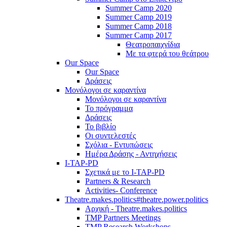
Summer Camp 2020
Summer Camp 2019
Summer Camp 2018
Summer Camp 2017
Θεατροπαιχνίδια
Με τα φτερά του θεάτρου
Our Space
Our Space
Δράσεις
Μονόλογοι σε καραντίνα
Μονόλογοι σε καραντίνα
Το πρόγραμμα
Δράσεις
Το βιβλίο
Οι συντελεστές
Σχόλια - Εντυπώσεις
Ημέρα Δράσης - Αντηχήσεις
I-TAP-PD
Σχετικά με το I-TAP-PD
Partners & Research
Activities- Conference
Theatre.makes.politics#theatre.power.politics
Αρχική - Theatre.makes.politics
TMP Partners Meetings
TMP Research Workshops