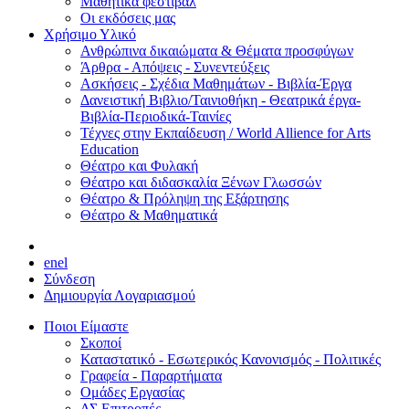
Μαθητικά φεστιβάλ
Οι εκδόσεις μας
Χρήσιμο Υλικό
Ανθρώπινα δικαιώματα & Θέματα προσφύγων
Άρθρα - Απόψεις - Συνεντεύξεις
Ασκήσεις - Σχέδια Μαθημάτων - Βιβλία-Έργα
Δανειστική Βιβλιο/Ταινιοθήκη - Θεατρικά έργα-
Βιβλία-Περιοδικά-Ταινίες
Τέχνες στην Εκπαίδευση / World Allience for Arts
Education
Θέατρο και Φυλακή
Θέατρο και διδασκαλία Ξένων Γλωσσών
Θέατρο & Πρόληψη της Εξάρτησης
Θέατρο & Μαθηματικά
en
el
Σύνδεση
Δημιουργία Λογαριασμού
Ποιοι Είμαστε
Σκοποί
Καταστατικό - Εσωτερικός Κανονισμός - Πολιτικές
Γραφεία - Παραρτήματα
Ομάδες Εργασίας
ΔΣ Επιτροπές