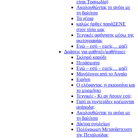
είναι Τραγωδία)
Ακολουθώντας το αγόρι με
τη βαλίτσα
Τα χέρια
καλώς ήρθες παράΞΕΝΕ
στον τόπο μας
Τεχνικές αφήγησης μέσω της
φωτογραφίας
Εγώ – εσύ – εμείς… μαζί
Δράσεις για μαθητές/μαθήτριες
Σκληρό καρύδι
Περάσματα
Εγώ – εσύ – εμείς… μαζί
Μονόλογοι από το Αιγαίο
Ειρήνη
Ο ελέφαντας, η σκιουρίνα και
το μυρμήγκι
Τεχνικές - Κι αν ήσουν εσύ;
Γιατί οι νυχτερίδες κρέμονται
ανάποδα;
Ακολουθώντας το αγόρι με
τη βαλίτσα
Δίκτυα σχολείων
Πολύχρωμη Μετανάστευση
της Πεταλούδας