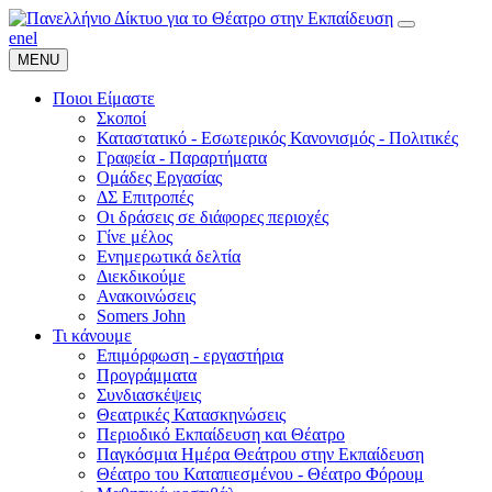
en
el
MENU
Ποιοι Είμαστε
Σκοποί
Καταστατικό - Εσωτερικός Κανονισμός - Πολιτικές
Γραφεία - Παραρτήματα
Ομάδες Εργασίας
ΔΣ Επιτροπές
Οι δράσεις σε διάφορες περιοχές
Γίνε μέλος
Ενημερωτικά δελτία
Διεκδικούμε
Ανακοινώσεις
Somers John
Τι κάνουμε
Επιμόρφωση - εργαστήρια
Προγράμματα
Συνδιασκέψεις
Θεατρικές Κατασκηνώσεις
Περιοδικό Εκπαίδευση και Θέατρο
Παγκόσμια Ημέρα Θεάτρου στην Εκπαίδευση
Θέατρο του Καταπιεσμένου - Θέατρο Φόρουμ