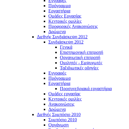
Εγγραφές
Πρόγραμμα
Εργαστήρια
Ομάδες Εργασίας
Κεντρικές ομιλίες
Προφορικές Ανακοινώσεις
Δρώμενα
Διεθνής Συνδιάσκεψη 2012
Συνδιάσκεψη 2012
Γενικά
Επιστημονική επιτροπή
Οργανωτική επιτροπή
Ομιλητές - Εμψυχωτές
Ταξιδιωτικές οδηγίες
Εγγραφές
Πρόγραμμα
Εργαστήρια
Προσυνεδριακά εργαστήρια
Ομάδες εργασίας
Κεντρικές ομιλίες
Ανακοινώσεις
Δρώμενα
Διεθνές Συμπόσιο 2010
Συμπόσιο 2010
Οργάνωση