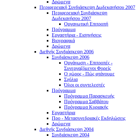
Δρώμενα
Περιφερειακή Συνδιάσκεψη Δωδεκανήσου 2007
Περιφερειακή Συνδιάσκεψη
Δωδεκανήσου 2007
Οργανωτική Επιτροπή
Πρόγραμμα
Εργαστήρια - Εισηγήσεις
Βιογραφικά
Δρώμενα
Διεθνής Συνδιάσκεψη 2006
Συνδιάσκεψη 2006
Οργάνωση - Επιτροπές -
Συνεργαζόμενοι Φορείς
Ο χώρος - Πώς φτάνουμε
Σχόλια
Όλοι οι συντελεστές
Πρόγραμμα
Πρόγραμμα Παρασκευής
Πρόγραμμα Σαββάτου
Πρόγραμμα Κυριακής
Εργαστήρια
Προ - Μετασυνεδριακές Εκδηλώσεις
Δρώμενα
Διεθνής Συνδιάσκεψη 2004
Συνδιάσκεψη 2004