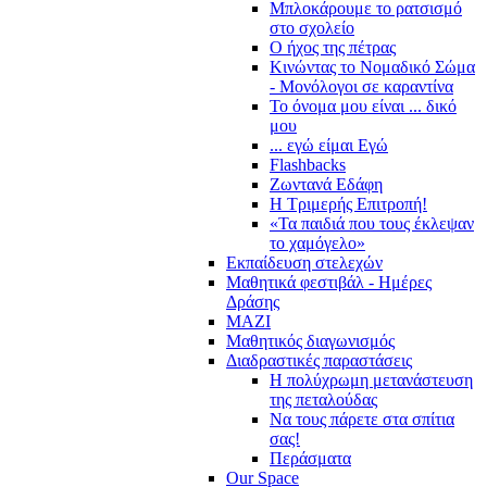
Μπλοκάρουμε το ρατσισμό
στο σχολείο
Ο ήχος της πέτρας
Κινώντας το Νομαδικό Σώμα
- Μονόλογοι σε καραντίνα
Το όνομα μου είναι ... δικό
μου
... εγώ είμαι Εγώ
Flashbacks
Ζωντανά Εδάφη
Η Τριμερής Επιτροπή!
«Τα παιδιά που τους έκλεψαν
το χαμόγελο»
Εκπαίδευση στελεχών
Μαθητικά φεστιβάλ - Ημέρες
Δράσης
ΜΑΖΙ
Μαθητικός διαγωνισμός
Διαδραστικές παραστάσεις
Η πολύχρωμη μετανάστευση
της πεταλούδας
Να τους πάρετε στα σπίτια
σας!
Περάσματα
Our Space