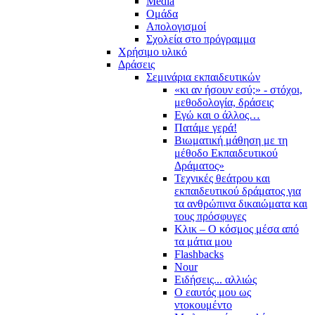
Media
Ομάδα
Απολογισμοί
Σχολεία στο πρόγραμμα
Χρήσιμο υλικό
Δράσεις
Σεμινάρια εκπαιδευτικών
«κι αν ήσουν εσύ;» - στόχοι,
μεθοδολογία, δράσεις
Εγώ και ο άλλος…
Πατάμε γερά!
Βιωματική μάθηση με τη
μέθοδο Εκπαιδευτικού
Δράματος»
Τεχνικές θεάτρου και
εκπαιδευτικού δράματος για
τα ανθρώπινα δικαιώματα και
τους πρόσφυγες
Κλικ – Ο κόσμος μέσα από
τα μάτια μου
Flashbacks
Nour
Ειδήσεις... αλλιώς
Ο εαυτός μου ως
ντοκουμέντο