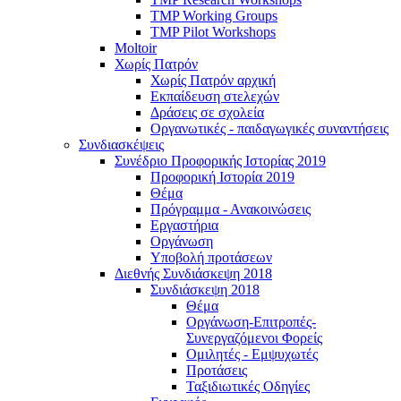
TMP Working Groups
TMP Pilot Workshops
Moltoir
Χωρίς Πατρόν
Χωρίς Πατρόν αρχική
Εκπαίδευση στελεχών
Δράσεις σε σχολεία
Οργανωτικές - παιδαγωγικές συναντήσεις
Συνδιασκέψεις
Συνέδριο Προφορικής Ιστορίας 2019
Προφορική Ιστορία 2019
Θέμα
Πρόγραμμα - Ανακοινώσεις
Εργαστήρια
Οργάνωση
Υποβολή προτάσεων
Διεθνής Συνδιάσκεψη 2018
Συνδιάσκεψη 2018
Θέμα
Οργάνωση-Επιτροπές-
Συνεργαζόμενοι Φορείς
Ομιλητές - Εμψυχωτές
Προτάσεις
Ταξιδιωτικές Οδηγίες