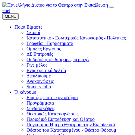
en
el
MENU
Ποιοι Είμαστε
Σκοποί
Καταστατικό - Εσωτερικός Κανονισμός - Πολιτικές
Γραφεία - Παραρτήματα
Ομάδες Εργασίας
ΔΣ Επιτροπές
Οι δράσεις σε διάφορες περιοχές
Γίνε μέλος
Ενημερωτικά δελτία
Διεκδικούμε
Ανακοινώσεις
Somers John
Τι κάνουμε
Επιμόρφωση - εργαστήρια
Προγράμματα
Συνδιασκέψεις
Θεατρικές Κατασκηνώσεις
Περιοδικό Εκπαίδευση και Θέατρο
Παγκόσμια Ημέρα Θεάτρου στην Εκπαίδευση
Θέατρο του Καταπιεσμένου - Θέατρο Φόρουμ