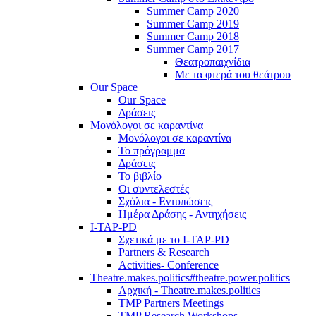
Summer Camp 2020
Summer Camp 2019
Summer Camp 2018
Summer Camp 2017
Θεατροπαιχνίδια
Με τα φτερά του θεάτρου
Our Space
Our Space
Δράσεις
Μονόλογοι σε καραντίνα
Μονόλογοι σε καραντίνα
Το πρόγραμμα
Δράσεις
Το βιβλίο
Οι συντελεστές
Σχόλια - Εντυπώσεις
Ημέρα Δράσης - Αντηχήσεις
I-TAP-PD
Σχετικά με το I-TAP-PD
Partners & Research
Activities- Conference
Theatre.makes.politics#theatre.power.politics
Αρχική - Theatre.makes.politics
TMP Partners Meetings
TMP Research Workshops