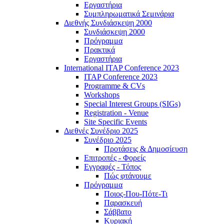
Εργαστήρια
Συμπληρωματικά Σεμινάρια
Διεθνής Συνδιάσκεψη 2000
Συνδιάσκεψη 2000
Πρόγραμμα
Πρακτικά
Εργαστήρια
International ITAP Conference 2023
ITAP Conference 2023
Programme & CVs
Workshops
Special Interest Groups (SIGs)
Registration - Venue
Site Specific Events
Διεθνές Συνέδριο 2025
Συνέδριο 2025
Προτάσεις & Δημοσίευση
Επιτροπές - Φορείς
Εγγραφές - Τόπος
Πώς φτάνουμε
Πρόγραμμα
Ποιος-Που-Πότε-Τι
Παρασκευή
Σάββατο
Κυριακή