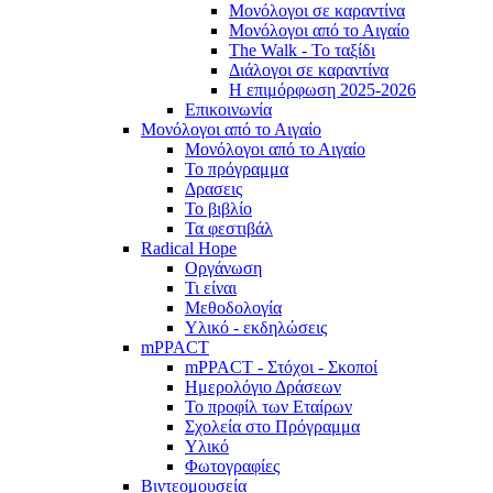
Μονόλογοι σε καραντίνα
Μονόλογοι από το Αιγαίο
The Walk - Το ταξίδι
Διάλογοι σε καραντίνα
Η επιμόρφωση 2025-2026
Επικοινωνία
Μονόλογοι από το Αιγαίο
Μονόλογοι από το Αιγαίο
Το πρόγραμμα
Δρασεις
Το βιβλίο
Τα φεστιβάλ
Radical Hope
Οργάνωση
Τι είναι
Μεθοδολογία
Υλικό - εκδηλώσεις
mPPACT
mPPACT - Στόχοι - Σκοποί
Ημερολόγιο Δράσεων
Το προφίλ των Εταίρων
Σχολεία στο Πρόγραμμα
Υλικό
Φωτογραφίες
Βιντεομουσεία