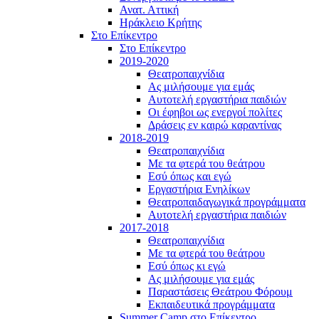
Ανατ. Αττική
Ηράκλειο Κρήτης
Στο Επίκεντρο
Στο Επίκεντρο
2019-2020
Θεατροπαιχνίδια
Ας μιλήσουμε για εμάς
Αυτοτελή εργαστήρια παιδιών
Οι έφηβοι ως ενεργοί πολίτες
Δράσεις εν καιρώ καραντίνας
2018-2019
Θεατροπαιχνίδια
Με τα φτερά του θεάτρου
Εσύ όπως και εγώ
Εργαστήρια Ενηλίκων
Θεατροπαιδαγωγικά προγράμματα
Αυτοτελή εργαστήρια παιδιών
2017-2018
Θεατροπαιχνίδια
Με τα φτερά του θεάτρου
Εσύ όπως κι εγώ
Ας μιλήσουμε για εμάς
Παραστάσεις Θεάτρου Φόρουμ
Εκπαιδευτικά προγράμματα
Summer Camp στο Επίκεντρο