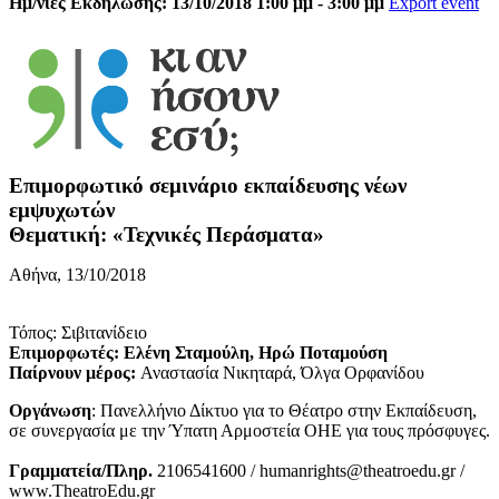
Ημ/νίες Εκδήλωσης: 13/10/2018 1:00 μμ - 3:00 μμ
Export event
Επιμορφωτικό σεμινάριο εκπαίδευσης νέων
εμψυχωτών
Θεματική: «Τεχνικές Περάσματα»
Αθήνα, 13/10/2018
Τόπος: Σιβιτανίδειο
Επιμορφωτές: Ελένη Σταμούλη, Ηρώ Ποταμούση
Παίρνουν μέρος:
Αναστασία Νικηταρά, Όλγα Ορφανίδου
Οργάνωση
: Πανελλήνιο Δίκτυο για το Θέατρο στην Εκπαίδευση,
σε συνεργασία με την Ύπατη Αρμοστεία ΟΗΕ για τους πρόσφυγες.
Γραμματεία/Πληρ.
2106541600 / humanrights@theatroedu.gr /
www.TheatroEdu.gr