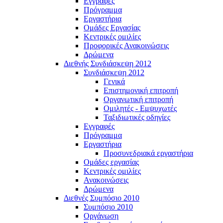
Εγγραφές
Πρόγραμμα
Εργαστήρια
Ομάδες Εργασίας
Κεντρικές ομιλίες
Προφορικές Ανακοινώσεις
Δρώμενα
Διεθνής Συνδιάσκεψη 2012
Συνδιάσκεψη 2012
Γενικά
Επιστημονική επιτροπή
Οργανωτική επιτροπή
Ομιλητές - Εμψυχωτές
Ταξιδιωτικές οδηγίες
Εγγραφές
Πρόγραμμα
Εργαστήρια
Προσυνεδριακά εργαστήρια
Ομάδες εργασίας
Κεντρικές ομιλίες
Ανακοινώσεις
Δρώμενα
Διεθνές Συμπόσιο 2010
Συμπόσιο 2010
Οργάνωση