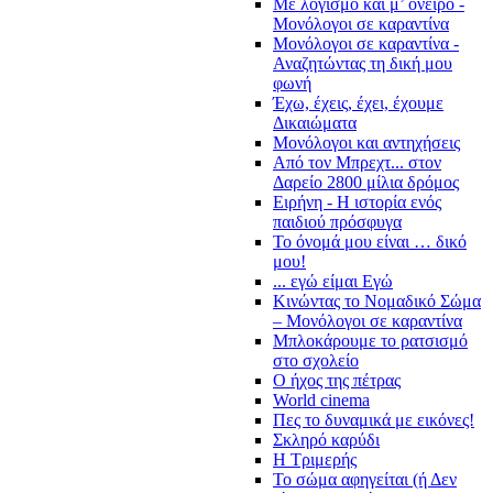
Με λογισμό και μ’ όνειρο -
Μονόλογοι σε καραντίνα
Μονόλογοι σε καραντίνα -
Αναζητώντας τη δική μου
φωνή
Έχω, έχεις, έχει, έχουμε
Δικαιώματα
Μονόλογοι και αντηχήσεις
Από τον Μπρεχτ... στον
Δαρείο 2800 μίλια δρόμος
Ειρήνη - Η ιστορία ενός
παιδιού πρόσφυγα
Το όνομά μου είναι … δικό
μου!
... εγώ είμαι Εγώ
Κινώντας το Νομαδικό Σώμα
– Μονόλογοι σε καραντίνα
Μπλοκάρουμε το ρατσισμό
στο σχολείο
Ο ήχος της πέτρας
World cinema
Πες το δυναμικά με εικόνες!
Σκληρό καρύδι
Η Τριμερής
Το σώμα αφηγείται (ή Δεν