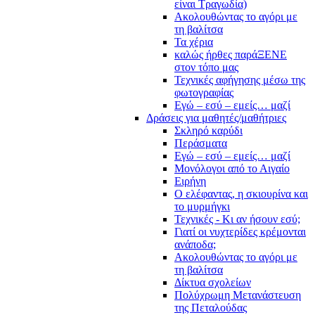
είναι Τραγωδία)
Ακολουθώντας το αγόρι με
τη βαλίτσα
Τα χέρια
καλώς ήρθες παράΞΕΝΕ
στον τόπο μας
Τεχνικές αφήγησης μέσω της
φωτογραφίας
Εγώ – εσύ – εμείς… μαζί
Δράσεις για μαθητές/μαθήτριες
Σκληρό καρύδι
Περάσματα
Εγώ – εσύ – εμείς… μαζί
Μονόλογοι από το Αιγαίο
Ειρήνη
Ο ελέφαντας, η σκιουρίνα και
το μυρμήγκι
Τεχνικές - Κι αν ήσουν εσύ;
Γιατί οι νυχτερίδες κρέμονται
ανάποδα;
Ακολουθώντας το αγόρι με
τη βαλίτσα
Δίκτυα σχολείων
Πολύχρωμη Μετανάστευση
της Πεταλούδας