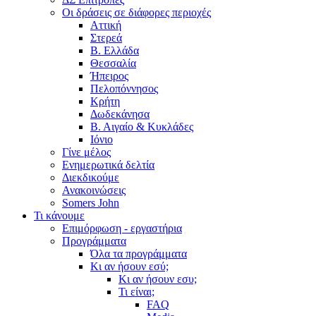
Οι δράσεις σε διάφορες περιοχές
Αττική
Στερεά
Β. Ελλάδα
Θεσσαλία
Ήπειρος
Πελοπόννησος
Κρήτη
Δωδεκάνησα
Β. Αιγαίο & Κυκλάδες
Ιόνιο
Γίνε μέλος
Ενημερωτικά δελτία
Διεκδικούμε
Ανακοινώσεις
Somers John
Τι κάνουμε
Επιμόρφωση - εργαστήρια
Προγράμματα
Όλα τα προγράμματα
Κι αν ήσουν εσύ;
Κι αν ήσουν εσυ;
Τι είναι;
FAQ