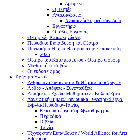
Δρώμενα
Ομιλητές
Ανακοινώσεις
Ανακοινώσεις ανά συνεδρία
Εργαστήρια
Ομάδες Εργασίας
Θεατρικές Κατασκηνώσεις
Περιοδικό Εκπαίδευση και Θέατρο
Παγκόσμια Ημέρα Θεάτρου στην Εκπαίδευση
2025
Θέατρο του Καταπιεσμένου - Θέατρο Φόρουμ
Μαθητικά φεστιβάλ
Οι εκδόσεις μας
Χρήσιμο Υλικό
Ανθρώπινα δικαιώματα & Θέματα προσφύγων
Άρθρα - Απόψεις - Συνεντεύξεις
Ασκήσεις - Σχέδια Μαθημάτων - Βιβλία-Έργα
Δανειστική Βιβλιο/Ταινιοθήκη - Θεατρικά έργα-
Βιβλία-Περιοδικά-Ταινίες
Θεατρικά έργα στη βιβλιοθήκη μας
Περιοδικά
Βιβλία
Ταινίες
Τέχνες στην Εκπαίδευση / World Allience for Arts
Education