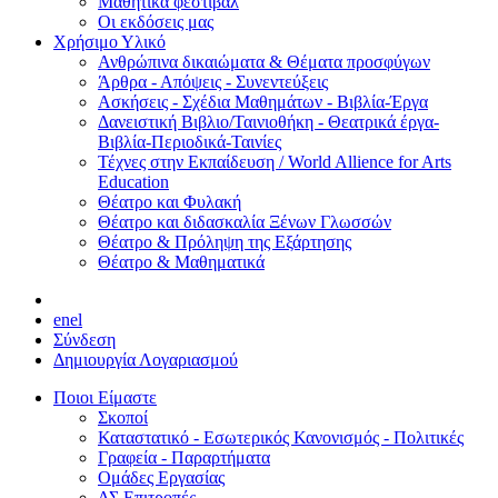
Μαθητικά φεστιβάλ
Οι εκδόσεις μας
Χρήσιμο Υλικό
Ανθρώπινα δικαιώματα & Θέματα προσφύγων
Άρθρα - Απόψεις - Συνεντεύξεις
Ασκήσεις - Σχέδια Μαθημάτων - Βιβλία-Έργα
Δανειστική Βιβλιο/Ταινιοθήκη - Θεατρικά έργα-
Βιβλία-Περιοδικά-Ταινίες
Τέχνες στην Εκπαίδευση / World Allience for Arts
Education
Θέατρο και Φυλακή
Θέατρο και διδασκαλία Ξένων Γλωσσών
Θέατρο & Πρόληψη της Εξάρτησης
Θέατρο & Μαθηματικά
en
el
Σύνδεση
Δημιουργία Λογαριασμού
Ποιοι Είμαστε
Σκοποί
Καταστατικό - Εσωτερικός Κανονισμός - Πολιτικές
Γραφεία - Παραρτήματα
Ομάδες Εργασίας
ΔΣ Επιτροπές