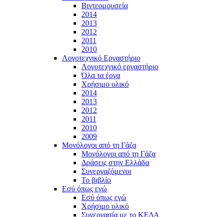
Βιντεομουσεία
2014
2013
2012
2011
2010
Λογοτεχνικό Εργαστήριο
Λογοτεχνικό εργαστήριο
Όλα τα έργα
Χρήσιμο υλικό
2014
2013
2012
2011
2010
2009
Μονόλογοι από τη Γάζα
Μονόλογοι από τη Γάζα
Δράσεις στην Ελλάδα
Συνεργαζόμενοι
To βιβλίο
Εσύ όπως εγώ
Εσύ όπως εγώ
Χρήσιμο υλικό
Συνεργασία με το ΚΕΔΑ