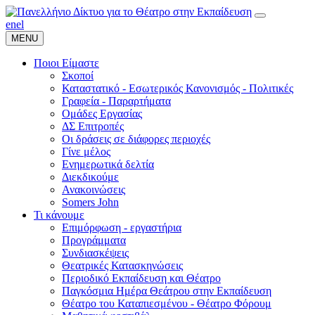
en
el
MENU
Ποιοι Είμαστε
Σκοποί
Καταστατικό - Εσωτερικός Κανονισμός - Πολιτικές
Γραφεία - Παραρτήματα
Ομάδες Εργασίας
ΔΣ Επιτροπές
Οι δράσεις σε διάφορες περιοχές
Γίνε μέλος
Ενημερωτικά δελτία
Διεκδικούμε
Ανακοινώσεις
Somers John
Τι κάνουμε
Επιμόρφωση - εργαστήρια
Προγράμματα
Συνδιασκέψεις
Θεατρικές Κατασκηνώσεις
Περιοδικό Εκπαίδευση και Θέατρο
Παγκόσμια Ημέρα Θεάτρου στην Εκπαίδευση
Θέατρο του Καταπιεσμένου - Θέατρο Φόρουμ