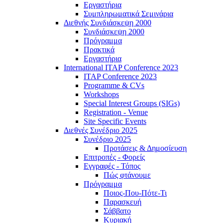
Εργαστήρια
Συμπληρωματικά Σεμινάρια
Διεθνής Συνδιάσκεψη 2000
Συνδιάσκεψη 2000
Πρόγραμμα
Πρακτικά
Εργαστήρια
International ITAP Conference 2023
ITAP Conference 2023
Programme & CVs
Workshops
Special Interest Groups (SIGs)
Registration - Venue
Site Specific Events
Διεθνές Συνέδριο 2025
Συνέδριο 2025
Προτάσεις & Δημοσίευση
Επιτροπές - Φορείς
Εγγραφές - Τόπος
Πώς φτάνουμε
Πρόγραμμα
Ποιος-Που-Πότε-Τι
Παρασκευή
Σάββατο
Κυριακή