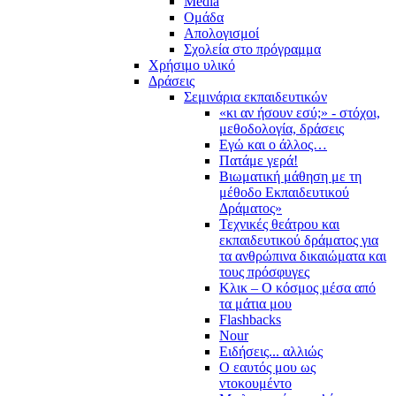
Media
Ομάδα
Απολογισμοί
Σχολεία στο πρόγραμμα
Χρήσιμο υλικό
Δράσεις
Σεμινάρια εκπαιδευτικών
«κι αν ήσουν εσύ;» - στόχοι,
μεθοδολογία, δράσεις
Εγώ και ο άλλος…
Πατάμε γερά!
Βιωματική μάθηση με τη
μέθοδο Εκπαιδευτικού
Δράματος»
Τεχνικές θεάτρου και
εκπαιδευτικού δράματος για
τα ανθρώπινα δικαιώματα και
τους πρόσφυγες
Κλικ – Ο κόσμος μέσα από
τα μάτια μου
Flashbacks
Nour
Ειδήσεις... αλλιώς
Ο εαυτός μου ως
ντοκουμέντο