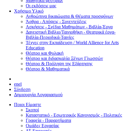
Μαθητικά φεστιβάλ
Οι εκδόσεις μας
Χρήσιμο Υλικό
Ανθρώπινα δικαιώματα & Θέματα προσφύγων
Άρθρα - Απόψεις - Συνεντεύξεις
Ασκήσεις - Σχέδια Μαθημάτων - Βιβλία-Έργα
Δανειστική Βιβλιο/Ταινιοθήκη - Θεατρικά έργα-
Βιβλία-Περιοδικά-Ταινίες
Τέχνες στην Εκπαίδευση / World Allience for Arts
Education
Θέατρο και Φυλακή
Θέατρο και διδασκαλία Ξένων Γλωσσών
Θέατρο & Πρόληψη της Εξάρτησης
Θέατρο & Μαθηματικά
en
el
Σύνδεση
Δημιουργία Λογαριασμού
Ποιοι Είμαστε
Σκοποί
Καταστατικό - Εσωτερικός Κανονισμός - Πολιτικές
Γραφεία - Παραρτήματα
Ομάδες Εργασίας
ΔΣ Επιτροπές