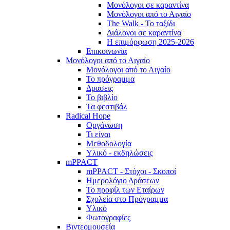
Μονόλογοι σε καραντίνα
Μονόλογοι από το Αιγαίο
The Walk - Το ταξίδι
Διάλογοι σε καραντίνα
Η επιμόρφωση 2025-2026
Επικοινωνία
Μονόλογοι από το Αιγαίο
Μονόλογοι από το Αιγαίο
Το πρόγραμμα
Δρασεις
Το βιβλίο
Τα φεστιβάλ
Radical Hope
Οργάνωση
Τι είναι
Μεθοδολογία
Υλικό - εκδηλώσεις
mPPACT
mPPACT - Στόχοι - Σκοποί
Ημερολόγιο Δράσεων
Το προφίλ των Εταίρων
Σχολεία στο Πρόγραμμα
Υλικό
Φωτογραφίες
Βιντεομουσεία