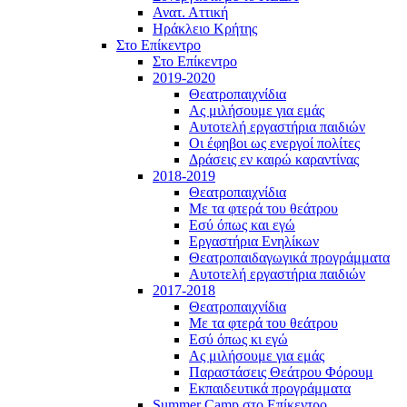
Ανατ. Αττική
Ηράκλειο Κρήτης
Στο Επίκεντρο
Στο Επίκεντρο
2019-2020
Θεατροπαιχνίδια
Ας μιλήσουμε για εμάς
Αυτοτελή εργαστήρια παιδιών
Οι έφηβοι ως ενεργοί πολίτες
Δράσεις εν καιρώ καραντίνας
2018-2019
Θεατροπαιχνίδια
Με τα φτερά του θεάτρου
Εσύ όπως και εγώ
Εργαστήρια Ενηλίκων
Θεατροπαιδαγωγικά προγράμματα
Αυτοτελή εργαστήρια παιδιών
2017-2018
Θεατροπαιχνίδια
Με τα φτερά του θεάτρου
Εσύ όπως κι εγώ
Ας μιλήσουμε για εμάς
Παραστάσεις Θεάτρου Φόρουμ
Εκπαιδευτικά προγράμματα
Summer Camp στο Επίκεντρο