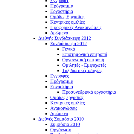
Εγγραφές
Πρόγραμμα
Εργαστήρια
Ομάδες Εργασίας
Κεντρικές ομιλίες
Προφορικές Ανακοινώσεις
Δρώμενα
Διεθνής Συνδιάσκεψη 2012
Συνδιάσκεψη 2012
Γενικά
Επιστημονική επιτροπή
Οργανωτική επιτροπή
Ομιλητές - Εμψυχωτές
Ταξιδιωτικές οδηγίες
Εγγραφές
Πρόγραμμα
Εργαστήρια
Προσυνεδριακά εργαστήρια
Ομάδες εργασίας
Κεντρικές ομιλίες
Ανακοινώσεις
Δρώμενα
Διεθνές Συμπόσιο 2010
Συμπόσιο 2010
Οργάνωση