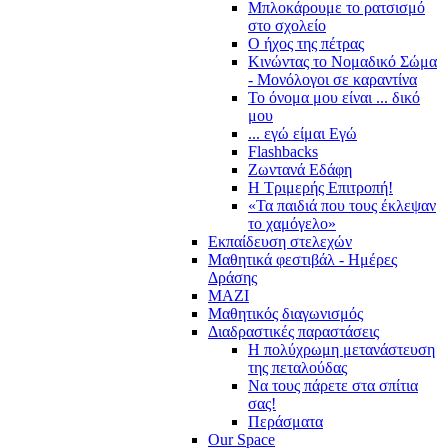
Μπλοκάρουμε το ρατσισμό
στο σχολείο
Ο ήχος της πέτρας
Κινώντας το Νομαδικό Σώμα
- Μονόλογοι σε καραντίνα
Το όνομα μου είναι ... δικό
μου
... εγώ είμαι Εγώ
Flashbacks
Ζωντανά Εδάφη
Η Τριμερής Επιτροπή!
«Τα παιδιά που τους έκλεψαν
το χαμόγελο»
Εκπαίδευση στελεχών
Μαθητικά φεστιβάλ - Ημέρες
Δράσης
ΜΑΖΙ
Μαθητικός διαγωνισμός
Διαδραστικές παραστάσεις
Η πολύχρωμη μετανάστευση
της πεταλούδας
Να τους πάρετε στα σπίτια
σας!
Περάσματα
Our Space