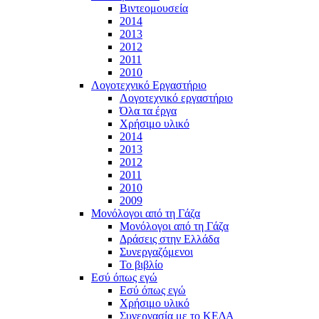
Βιντεομουσεία
2014
2013
2012
2011
2010
Λογοτεχνικό Εργαστήριο
Λογοτεχνικό εργαστήριο
Όλα τα έργα
Χρήσιμο υλικό
2014
2013
2012
2011
2010
2009
Μονόλογοι από τη Γάζα
Μονόλογοι από τη Γάζα
Δράσεις στην Ελλάδα
Συνεργαζόμενοι
To βιβλίο
Εσύ όπως εγώ
Εσύ όπως εγώ
Χρήσιμο υλικό
Συνεργασία με το ΚΕΔΑ