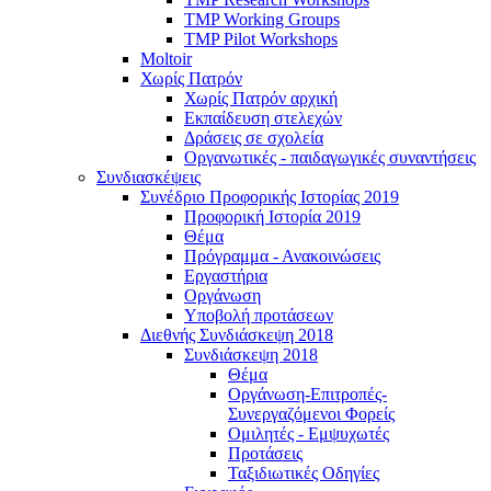
TMP Working Groups
TMP Pilot Workshops
Moltoir
Χωρίς Πατρόν
Χωρίς Πατρόν αρχική
Εκπαίδευση στελεχών
Δράσεις σε σχολεία
Οργανωτικές - παιδαγωγικές συναντήσεις
Συνδιασκέψεις
Συνέδριο Προφορικής Ιστορίας 2019
Προφορική Ιστορία 2019
Θέμα
Πρόγραμμα - Ανακοινώσεις
Εργαστήρια
Οργάνωση
Υποβολή προτάσεων
Διεθνής Συνδιάσκεψη 2018
Συνδιάσκεψη 2018
Θέμα
Οργάνωση-Επιτροπές-
Συνεργαζόμενοι Φορείς
Ομιλητές - Εμψυχωτές
Προτάσεις
Ταξιδιωτικές Οδηγίες