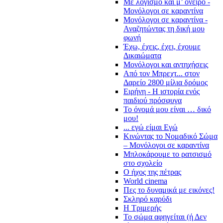
Με λογισμό και μ’ όνειρο -
Μονόλογοι σε καραντίνα
Μονόλογοι σε καραντίνα -
Αναζητώντας τη δική μου
φωνή
Έχω, έχεις, έχει, έχουμε
Δικαιώματα
Μονόλογοι και αντηχήσεις
Από τον Μπρεχτ... στον
Δαρείο 2800 μίλια δρόμος
Ειρήνη - Η ιστορία ενός
παιδιού πρόσφυγα
Το όνομά μου είναι … δικό
μου!
... εγώ είμαι Εγώ
Κινώντας το Νομαδικό Σώμα
– Μονόλογοι σε καραντίνα
Μπλοκάρουμε το ρατσισμό
στο σχολείο
Ο ήχος της πέτρας
World cinema
Πες το δυναμικά με εικόνες!
Σκληρό καρύδι
Η Τριμερής
Το σώμα αφηγείται (ή Δεν