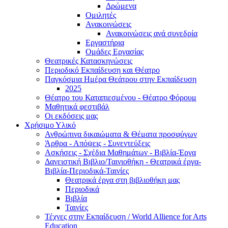
Δρώμενα
Ομιλητές
Ανακοινώσεις
Ανακοινώσεις ανά συνεδρία
Εργαστήρια
Ομάδες Εργασίας
Θεατρικές Κατασκηνώσεις
Περιοδικό Εκπαίδευση και Θέατρο
Παγκόσμια Ημέρα Θεάτρου στην Εκπαίδευση
2025
Θέατρο του Καταπιεσμένου - Θέατρο Φόρουμ
Μαθητικά φεστιβάλ
Οι εκδόσεις μας
Χρήσιμο Υλικό
Ανθρώπινα δικαιώματα & Θέματα προσφύγων
Άρθρα - Απόψεις - Συνεντεύξεις
Ασκήσεις - Σχέδια Μαθημάτων - Βιβλία-Έργα
Δανειστική Βιβλιο/Ταινιοθήκη - Θεατρικά έργα-
Βιβλία-Περιοδικά-Ταινίες
Θεατρικά έργα στη βιβλιοθήκη μας
Περιοδικά
Βιβλία
Ταινίες
Τέχνες στην Εκπαίδευση / World Allience for Arts
Education