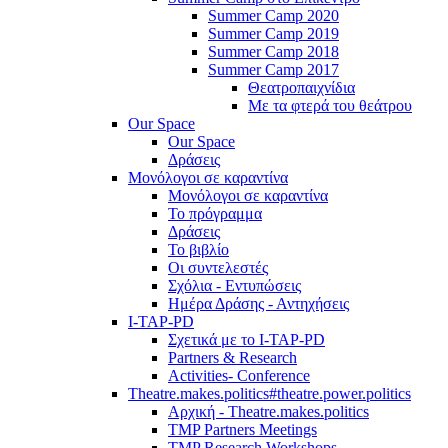
Summer Camp 2020
Summer Camp 2019
Summer Camp 2018
Summer Camp 2017
Θεατροπαιχνίδια
Με τα φτερά του θεάτρου
Our Space
Our Space
Δράσεις
Μονόλογοι σε καραντίνα
Μονόλογοι σε καραντίνα
Το πρόγραμμα
Δράσεις
Το βιβλίο
Οι συντελεστές
Σχόλια - Εντυπώσεις
Ημέρα Δράσης - Αντηχήσεις
I-TAP-PD
Σχετικά με το I-TAP-PD
Partners & Research
Activities- Conference
Theatre.makes.politics#theatre.power.politics
Αρχική - Theatre.makes.politics
TMP Partners Meetings
TMP Research Workshops