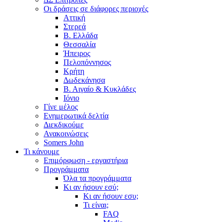
Οι δράσεις σε διάφορες περιοχές
Αττική
Στερεά
Β. Ελλάδα
Θεσσαλία
Ήπειρος
Πελοπόννησος
Κρήτη
Δωδεκάνησα
Β. Αιγαίο & Κυκλάδες
Ιόνιο
Γίνε μέλος
Ενημερωτικά δελτία
Διεκδικούμε
Ανακοινώσεις
Somers John
Τι κάνουμε
Επιμόρφωση - εργαστήρια
Προγράμματα
Όλα τα προγράμματα
Κι αν ήσουν εσύ;
Κι αν ήσουν εσυ;
Τι είναι;
FAQ