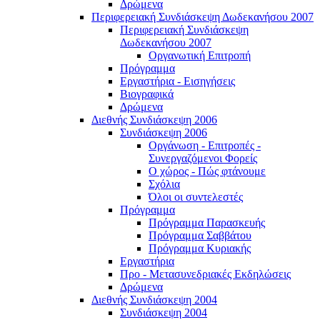
Δρώμενα
Περιφερειακή Συνδιάσκεψη Δωδεκανήσου 2007
Περιφερειακή Συνδιάσκεψη
Δωδεκανήσου 2007
Οργανωτική Επιτροπή
Πρόγραμμα
Εργαστήρια - Εισηγήσεις
Βιογραφικά
Δρώμενα
Διεθνής Συνδιάσκεψη 2006
Συνδιάσκεψη 2006
Οργάνωση - Επιτροπές -
Συνεργαζόμενοι Φορείς
Ο χώρος - Πώς φτάνουμε
Σχόλια
Όλοι οι συντελεστές
Πρόγραμμα
Πρόγραμμα Παρασκευής
Πρόγραμμα Σαββάτου
Πρόγραμμα Κυριακής
Εργαστήρια
Προ - Μετασυνεδριακές Εκδηλώσεις
Δρώμενα
Διεθνής Συνδιάσκεψη 2004
Συνδιάσκεψη 2004