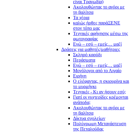
είναι Τραγωδία)
Ακολουθώντας το αγόρι με
τη βαλίτσα
Τα χέρια
καλώς ήρθες παράΞΕΝΕ
στον τόπο μας
Τεχνικές αφήγησης μέσω της
φωτογραφίας
Εγώ – εσύ – εμείς… μαζί
Δράσεις για μαθητές/μαθήτριες
Σκληρό καρύδι
Περάσματα
Εγώ – εσύ – εμείς… μαζί
Μονόλογοι από το Αιγαίο
Ειρήνη
Ο ελέφαντας, η σκιουρίνα και
το μυρμήγκι
Τεχνικές - Κι αν ήσουν εσύ;
Γιατί οι νυχτερίδες κρέμονται
ανάποδα;
Ακολουθώντας το αγόρι με
τη βαλίτσα
Δίκτυα σχολείων
Πολύχρωμη Μετανάστευση
της Πεταλούδας