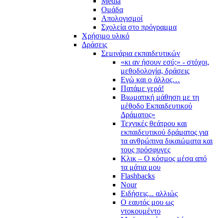
Media
Ομάδα
Απολογισμοί
Σχολεία στο πρόγραμμα
Χρήσιμο υλικό
Δράσεις
Σεμινάρια εκπαιδευτικών
«κι αν ήσουν εσύ;» - στόχοι,
μεθοδολογία, δράσεις
Εγώ και ο άλλος…
Πατάμε γερά!
Βιωματική μάθηση με τη
μέθοδο Εκπαιδευτικού
Δράματος»
Τεχνικές θεάτρου και
εκπαιδευτικού δράματος για
τα ανθρώπινα δικαιώματα και
τους πρόσφυγες
Κλικ – Ο κόσμος μέσα από
τα μάτια μου
Flashbacks
Nour
Ειδήσεις... αλλιώς
Ο εαυτός μου ως
ντοκουμέντο