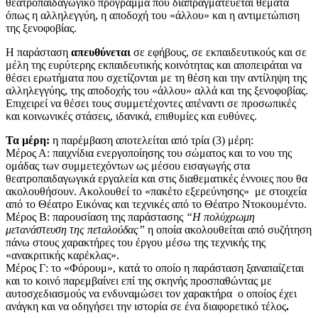
θεατροπαιδαγωγικό πρόγραμμα που διαπραγματεύεται θέματα
όπως η αλληλεγγύη, η αποδοχή του «άλλου» και η αντιμετώπιση
της ξενοφοβίας.
Η παράσταση
απευθύνεται
σε εφήβους, σε εκπαιδευτικούς και σε
μέλη της ευρύτερης εκπαιδευτικής κοινότητας και αποπειράται να
θέσει ερωτήματα που σχετίζονται με τη θέση και την αντίληψη της
αλληλεγγύης, της αποδοχής του «άλλου» αλλά και της ξενοφοβίας.
Επιχειρεί να θέσει τους συμμετέχοντες απέναντι σε προσωπικές
και κοινωνικές στάσεις, ιδανικά, επιθυμίες και ευθύνες.
Τα μέρη:
η παρέμβαση αποτελείται από τρία (3) μέρη:
Μέρος Α: παιχνίδια ενεργοποίησης του σώματος και το νου της
ομάδας των συμμετεχόντων ως μέσου εισαγωγής στα
θεατροπαιδαγωγικά εργαλεία και στις διαθεματικές έννοιες που θα
ακολουθήσουν. Ακολουθεί το «πακέτο εξερεύνησης» με στοιχεία
από το Θέατρο Εικόνας και τεχνικές από το Θέατρο Ντοκουμέντο.
Μέρος Β: παρουσίαση της παράστασης
“Η πολύχρωμη
μετανάστευση της πεταλούδας”
η οποία ακολουθείται από συζήτηση
πάνω στους χαρακτήρες του έργου μέσω της τεχνικής της
«ανακριτικής καρέκλας».
Μέρος Γ: το «Φόρουμ», κατά το οποίο η παράσταση ξαναπαίζεται
και το κοινό παρεμβαίνει επί της σκηνής προσπαθώντας με
αυτοσχεδιασμούς να ενδυναμώσει τον χαρακτήρα ο οποίος έχει
ανάγκη και να οδηγήσει την ιστορία σε ένα διαφορετικό τέλος
.