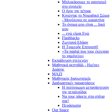
Μπλοκάρουμε το ρατσισμό
στο σχολείο
Ο ήχος της πέτρας
Κινώντας το Νομαδικό Σώμα
- Μονόλογοι σε καραντίνα
Το όνομα μου είναι ... δικό
μου
... εγώ είμαι Εγώ
Flashbacks
Ζωντανά Εδάφη
Η Τριμερής Επιτροπή!
«Τα παιδιά που τους έκλεψαν
το χαμόγελο»
Εκπαίδευση στελεχών
Μαθητικά φεστιβάλ - Ημέρες
Δράσης
ΜΑΖΙ
Μαθητικός διαγωνισμός
Διαδραστικές παραστάσεις
Η πολύχρωμη μετανάστευση
της πεταλούδας
Να τους πάρετε στα σπίτια
σας!
Περάσματα
Our Space