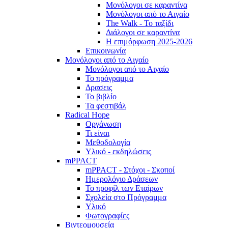
Μονόλογοι σε καραντίνα
Μονόλογοι από το Αιγαίο
The Walk - Το ταξίδι
Διάλογοι σε καραντίνα
Η επιμόρφωση 2025-2026
Επικοινωνία
Μονόλογοι από το Αιγαίο
Μονόλογοι από το Αιγαίο
Το πρόγραμμα
Δρασεις
Το βιβλίο
Τα φεστιβάλ
Radical Hope
Οργάνωση
Τι είναι
Μεθοδολογία
Υλικό - εκδηλώσεις
mPPACT
mPPACT - Στόχοι - Σκοποί
Ημερολόγιο Δράσεων
Το προφίλ των Εταίρων
Σχολεία στο Πρόγραμμα
Υλικό
Φωτογραφίες
Βιντεομουσεία