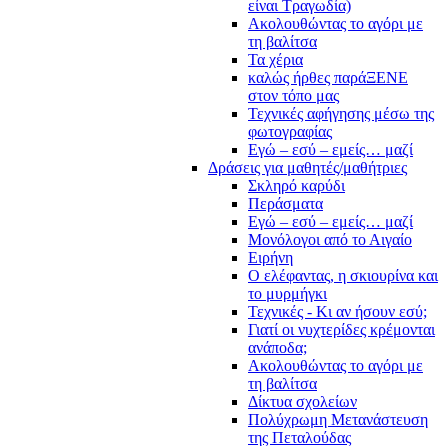
είναι Τραγωδία)
Ακολουθώντας το αγόρι με
τη βαλίτσα
Τα χέρια
καλώς ήρθες παράΞΕΝΕ
στον τόπο μας
Τεχνικές αφήγησης μέσω της
φωτογραφίας
Εγώ – εσύ – εμείς… μαζί
Δράσεις για μαθητές/μαθήτριες
Σκληρό καρύδι
Περάσματα
Εγώ – εσύ – εμείς… μαζί
Μονόλογοι από το Αιγαίο
Ειρήνη
Ο ελέφαντας, η σκιουρίνα και
το μυρμήγκι
Τεχνικές - Κι αν ήσουν εσύ;
Γιατί οι νυχτερίδες κρέμονται
ανάποδα;
Ακολουθώντας το αγόρι με
τη βαλίτσα
Δίκτυα σχολείων
Πολύχρωμη Μετανάστευση
της Πεταλούδας