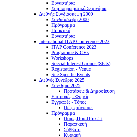
Εργαστήρια
Συμπληρωματικά Σεμινάρια
Διεθνής Συνδιάσκεψη 2000
Συνδιάσκεψη 2000
Πρόγραμμα
Πρακτικά
Εργαστήρια
International ITAP Conference 2023
ITAP Conference 2023
Programme & CVs
Workshops
Special Interest Groups (SIGs)
Registration - Venue
Site Specific Events
Διεθνές Συνέδριο 2025
Συνέδριο 2025
Προτάσεις & Δημοσίευση
Επιτροπές - Φορείς
Εγγραφές - Τόπος
Πώς φτάνουμε
Πρόγραμμα
Ποιος-Που-Πότε-Τι
Παρασκευή
Σάββατο
Κυριακή