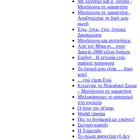
Με λογισμό και μ’ όνειρο -
Μονόλογοι σε καραντίνα
Μονόλογοι σε καραντίνα -
Αναζητώντας τη δική μου
φωνή
Έχω, έχεις, έχει, έχουμε
Δικαιώματα
Μονόλογοι και αντηχήσεις
Από τον Μπρεχτ... στον
Δαρείο 2800 μίλια δρόμος
Ειρήνη - Η ιστορία ενός
παιδιού πρόσφυγα
Το όνομά μου είναι … δικό
μου!
... εγώ είμαι Εγώ
Κινώντας το Νομαδικό Σώμα
– Μονόλογοι σε καραντίνα
Μπλοκάρουμε το ρατσισμό
στο σχολείο
Ο ήχος της πέτρας
World cinema
Πες το δυναμικά με εικόνες!
Σκληρό καρύδι
Η Τριμερής
Το σώμα αφηγείται (ή Δεν