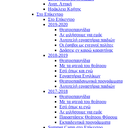
Ανατ. Αττική
Ηράκλειο Κρήτης
Στο Επίκεντρο
Στο Επίκεντρο
2019-2020
Θεατροπαιχνίδια
Ας μιλήσουμε για εμάς
Αυτοτελή εργαστήρια παιδιών
Οι έφηβοι ως ενεργοί πολίτες
Δράσεις εν καιρώ καραντίνας
2018-2019
Θεατροπαιχνίδια
Με τα φτερά του θεάτρου
Εσύ όπως και εγώ
Εργαστήρια Ενηλίκων
Θεατροπαιδαγωγικά προγράμματα
Αυτοτελή εργαστήρια παιδιών
2017-2018
Θεατροπαιχνίδια
Με τα φτερά του θεάτρου
Εσύ όπως κι εγώ
Ας μιλήσουμε για εμάς
Παραστάσεις Θεάτρου Φόρουμ
Εκπαιδευτικά προγράμματα
Summer Camp στο Επίκεντρο