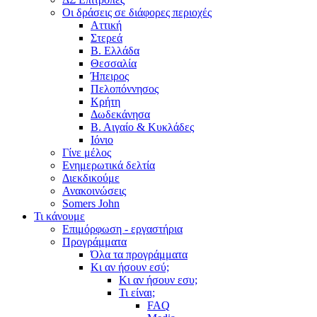
Οι δράσεις σε διάφορες περιοχές
Αττική
Στερεά
Β. Ελλάδα
Θεσσαλία
Ήπειρος
Πελοπόννησος
Κρήτη
Δωδεκάνησα
Β. Αιγαίο & Κυκλάδες
Ιόνιο
Γίνε μέλος
Ενημερωτικά δελτία
Διεκδικούμε
Ανακοινώσεις
Somers John
Τι κάνουμε
Επιμόρφωση - εργαστήρια
Προγράμματα
Όλα τα προγράμματα
Κι αν ήσουν εσύ;
Κι αν ήσουν εσυ;
Τι είναι;
FAQ