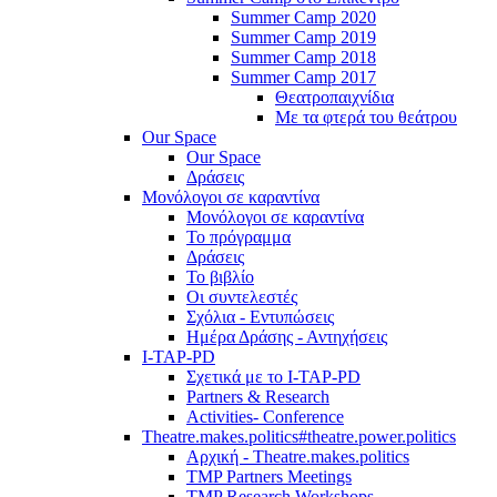
Summer Camp 2020
Summer Camp 2019
Summer Camp 2018
Summer Camp 2017
Θεατροπαιχνίδια
Με τα φτερά του θεάτρου
Our Space
Our Space
Δράσεις
Μονόλογοι σε καραντίνα
Μονόλογοι σε καραντίνα
Το πρόγραμμα
Δράσεις
Το βιβλίο
Οι συντελεστές
Σχόλια - Εντυπώσεις
Ημέρα Δράσης - Αντηχήσεις
I-TAP-PD
Σχετικά με το I-TAP-PD
Partners & Research
Activities- Conference
Theatre.makes.politics#theatre.power.politics
Αρχική - Theatre.makes.politics
TMP Partners Meetings
TMP Research Workshops