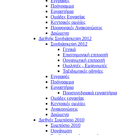
Εγγραφές
Πρόγραμμα
Εργαστήρια
Ομάδες Εργασίας
Κεντρικές ομιλίες
Προφορικές Ανακοινώσεις
Δρώμενα
Διεθνής Συνδιάσκεψη 2012
Συνδιάσκεψη 2012
Γενικά
Επιστημονική επιτροπή
Οργανωτική επιτροπή
Ομιλητές - Εμψυχωτές
Ταξιδιωτικές οδηγίες
Εγγραφές
Πρόγραμμα
Εργαστήρια
Προσυνεδριακά εργαστήρια
Ομάδες εργασίας
Κεντρικές ομιλίες
Ανακοινώσεις
Δρώμενα
Διεθνές Συμπόσιο 2010
Συμπόσιο 2010
Οργάνωση