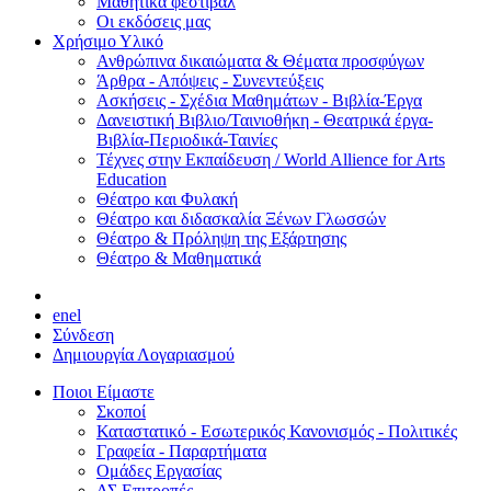
Μαθητικά φεστιβάλ
Οι εκδόσεις μας
Χρήσιμο Υλικό
Ανθρώπινα δικαιώματα & Θέματα προσφύγων
Άρθρα - Απόψεις - Συνεντεύξεις
Ασκήσεις - Σχέδια Μαθημάτων - Βιβλία-Έργα
Δανειστική Βιβλιο/Ταινιοθήκη - Θεατρικά έργα-
Βιβλία-Περιοδικά-Ταινίες
Τέχνες στην Εκπαίδευση / World Allience for Arts
Education
Θέατρο και Φυλακή
Θέατρο και διδασκαλία Ξένων Γλωσσών
Θέατρο & Πρόληψη της Εξάρτησης
Θέατρο & Μαθηματικά
en
el
Σύνδεση
Δημιουργία Λογαριασμού
Ποιοι Είμαστε
Σκοποί
Καταστατικό - Εσωτερικός Κανονισμός - Πολιτικές
Γραφεία - Παραρτήματα
Ομάδες Εργασίας
ΔΣ Επιτροπές