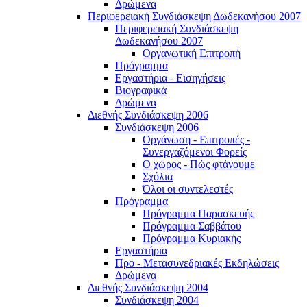
Δρώμενα
Περιφερειακή Συνδιάσκεψη Δωδεκανήσου 2007
Περιφερειακή Συνδιάσκεψη
Δωδεκανήσου 2007
Οργανωτική Επιτροπή
Πρόγραμμα
Εργαστήρια - Εισηγήσεις
Βιογραφικά
Δρώμενα
Διεθνής Συνδιάσκεψη 2006
Συνδιάσκεψη 2006
Οργάνωση - Επιτροπές -
Συνεργαζόμενοι Φορείς
Ο χώρος - Πώς φτάνουμε
Σχόλια
Όλοι οι συντελεστές
Πρόγραμμα
Πρόγραμμα Παρασκευής
Πρόγραμμα Σαββάτου
Πρόγραμμα Κυριακής
Εργαστήρια
Προ - Μετασυνεδριακές Εκδηλώσεις
Δρώμενα
Διεθνής Συνδιάσκεψη 2004
Συνδιάσκεψη 2004