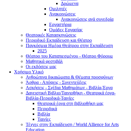
Δρώμενα
Ομιλητές
Ανακοινώσεις
Ανακοινώσεις ανά συνεδρία
Εργαστήρια
Ομάδες Εργασίας
Θεατρικές Κατασκηνώσεις
Περιοδικό Εκπαίδευση και Θέατρο
Παγκόσμια Ημέρα Θεάτρου στην Εκπαίδευση
2025
Θέατρο του Καταπιεσμένου - Θέατρο Φόρουμ
Μαθητικά φεστιβάλ
Οι εκδόσεις μας
Χρήσιμο Υλικό
Ανθρώπινα δικαιώματα & Θέματα προσφύγων
Άρθρα - Απόψεις - Συνεντεύξεις
Ασκήσεις - Σχέδια Μαθημάτων - Βιβλία-Έργα
Δανειστική Βιβλιο/Ταινιοθήκη - Θεατρικά έργα-
Βιβλία-Περιοδικά-Ταινίες
Θεατρικά έργα στη βιβλιοθήκη μας
Περιοδικά
Βιβλία
Ταινίες
Τέχνες στην Εκπαίδευση / World Allience for Arts
Education