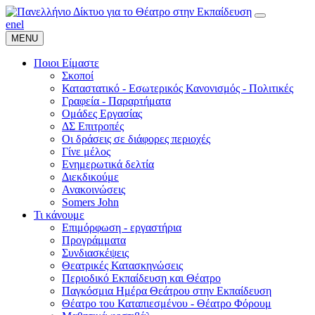
en
el
MENU
Ποιοι Είμαστε
Σκοποί
Καταστατικό - Εσωτερικός Κανονισμός - Πολιτικές
Γραφεία - Παραρτήματα
Ομάδες Εργασίας
ΔΣ Επιτροπές
Οι δράσεις σε διάφορες περιοχές
Γίνε μέλος
Ενημερωτικά δελτία
Διεκδικούμε
Ανακοινώσεις
Somers John
Τι κάνουμε
Επιμόρφωση - εργαστήρια
Προγράμματα
Συνδιασκέψεις
Θεατρικές Κατασκηνώσεις
Περιοδικό Εκπαίδευση και Θέατρο
Παγκόσμια Ημέρα Θεάτρου στην Εκπαίδευση
Θέατρο του Καταπιεσμένου - Θέατρο Φόρουμ