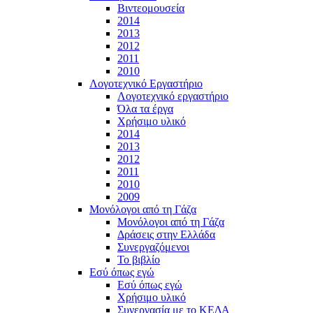
Βιντεομουσεία
2014
2013
2012
2011
2010
Λογοτεχνικό Εργαστήριο
Λογοτεχνικό εργαστήριο
Όλα τα έργα
Χρήσιμο υλικό
2014
2013
2012
2011
2010
2009
Μονόλογοι από τη Γάζα
Μονόλογοι από τη Γάζα
Δράσεις στην Ελλάδα
Συνεργαζόμενοι
To βιβλίο
Εσύ όπως εγώ
Εσύ όπως εγώ
Χρήσιμο υλικό
Συνεργασία με το ΚΕΔΑ