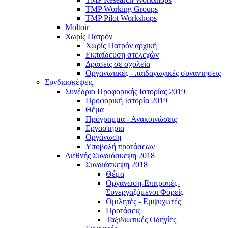
TMP Working Groups
TMP Pilot Workshops
Moltoir
Χωρίς Πατρόν
Χωρίς Πατρόν αρχική
Εκπαίδευση στελεχών
Δράσεις σε σχολεία
Οργανωτικές - παιδαγωγικές συναντήσεις
Συνδιασκέψεις
Συνέδριο Προφορικής Ιστορίας 2019
Προφορική Ιστορία 2019
Θέμα
Πρόγραμμα - Ανακοινώσεις
Εργαστήρια
Οργάνωση
Υποβολή προτάσεων
Διεθνής Συνδιάσκεψη 2018
Συνδιάσκεψη 2018
Θέμα
Οργάνωση-Επιτροπές-
Συνεργαζόμενοι Φορείς
Ομιλητές - Εμψυχωτές
Προτάσεις
Ταξιδιωτικές Οδηγίες