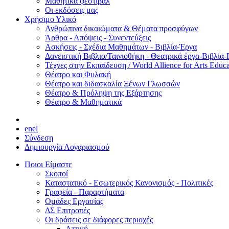
Μαθητικά φεστιβάλ
Οι εκδόσεις μας
Χρήσιμο Υλικό
Ανθρώπινα δικαιώματα & Θέματα προσφύγων
Άρθρα - Απόψεις - Συνεντεύξεις
Ασκήσεις - Σχέδια Μαθημάτων - Βιβλία-Έργα
Δανειστική Βιβλιο/Ταινιοθήκη - Θεατρικά έργα-Βιβλία-
Τέχνες στην Εκπαίδευση / World Allience for Arts Educa
Θέατρο και Φυλακή
Θέατρο και διδασκαλία Ξένων Γλωσσών
Θέατρο & Πρόληψη της Εξάρτησης
Θέατρο & Μαθηματικά
en
el
Σύνδεση
Δημιουργία Λογαριασμού
Ποιοι Είμαστε
Σκοποί
Καταστατικό - Εσωτερικός Κανονισμός - Πολιτικές
Γραφεία - Παραρτήματα
Ομάδες Εργασίας
ΔΣ Επιτροπές
Οι δράσεις σε διάφορες περιοχές
Αττική