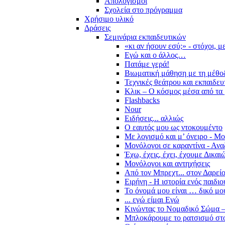
Απολογισμοί
Σχολεία στο πρόγραμμα
Χρήσιμο υλικό
Δράσεις
Σεμινάρια εκπαιδευτικών
«κι αν ήσουν εσύ;» - στόχοι, 
Εγώ και ο άλλος…
Πατάμε γερά!
Βιωματική μάθηση με τη μέθο
Τεχνικές θεάτρου και εκπαιδευ
Κλικ – Ο κόσμος μέσα από τα 
Flashbacks
Nour
Ειδήσεις... αλλιώς
Ο εαυτός μου ως ντοκουμέντο
Με λογισμό και μ’ όνειρο - Μ
Μονόλογοι σε καραντίνα - Ανα
Έχω, έχεις, έχει, έχουμε Δικα
Μονόλογοι και αντηχήσεις
Από τον Μπρεχτ... στον Δαρεί
Ειρήνη - Η ιστορία ενός παιδι
Το όνομά μου είναι … δικό μο
... εγώ είμαι Εγώ
Κινώντας το Νομαδικό Σώμα –
Μπλοκάρουμε το ρατσισμό στο