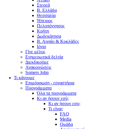
Στερεά
Β. Ελλάδα
Θεσσαλία
Ήπειρος
Πελοπόννησος
Κρήτη
Δωδεκάνησα
Β. Αιγαίο & Κυκλάδες
Ιόνιο
Γίνε μέλος
Ενημερωτικά δελτία
Διεκδικούμε
Ανακοινώσεις
Somers John
Τι κάνουμε
Επιμόρφωση - εργαστήρια
Προγράμματα
Όλα τα προγράμματα
Κι αν ήσουν εσύ;
Κι αν ήσουν εσυ;
Τι είναι;
FAQ
Media
Ομάδα