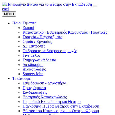
en
el
MENU
Ποιοι Είμαστε
Σκοποί
Καταστατικό - Εσωτερικός Κανονισμός - Πολιτικές
Γραφεία - Παραρτήματα
Ομάδες Εργασίας
ΔΣ Επιτροπές
Οι δράσεις σε διάφορες περιοχές
Γίνε μέλος
Ενημερωτικά δελτία
Διεκδικούμε
Ανακοινώσεις
Somers John
Τι κάνουμε
Επιμόρφωση - εργαστήρια
Προγράμματα
Συνδιασκέψεις
Θεατρικές Κατασκηνώσεις
Περιοδικό Εκπαίδευση και Θέατρο
Παγκόσμια Ημέρα Θεάτρου στην Εκπαίδευση
Θέατρο του Καταπιεσμένου - Θέατρο Φόρουμ