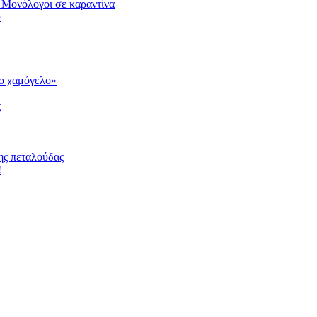
 Μονόλογοι σε καραντίνα
υ
το χαμόγελο»
ς
ης πεταλούδας
!