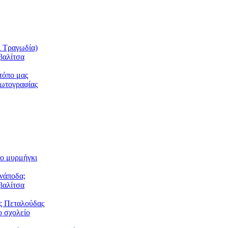
ι Τραγωδία)
βαλίτσα
τόπο μας
φωτογραφίας
το μυρμήγκι
ανάποδα;
βαλίτσα
ς Πεταλούδας
 σχολείο