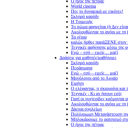
Ο ήχος της πέτρας
World cinema
Πες το δυναμικά με εικόνες!
Σκληρό καρύδι
Η Τριμερής
Το σώμα αφηγείται (ή Δεν είνα
Ακολουθώντας το αγόρι με τη 
Τα χέρια
καλώς ήρθες παράΞΕΝΕ στον 
Τεχνικές αφήγησης μέσω της 
Εγώ – εσύ – εμείς… μαζί
Δράσεις για μαθητές/μαθήτριες
Σκληρό καρύδι
Περάσματα
Εγώ – εσύ – εμείς… μαζί
Μονόλογοι από το Αιγαίο
Ειρήνη
Ο ελέφαντας, η σκιουρίνα και 
Τεχνικές - Κι αν ήσουν εσύ;
Γιατί οι νυχτερίδες κρέμονται 
Ακολουθώντας το αγόρι με τη 
Δίκτυα σχολείων
Πολύχρωμη Μετανάστευση τη
Μπλοκάρουμε το ρατσισμό στο
Ο ήχος της πέτρας