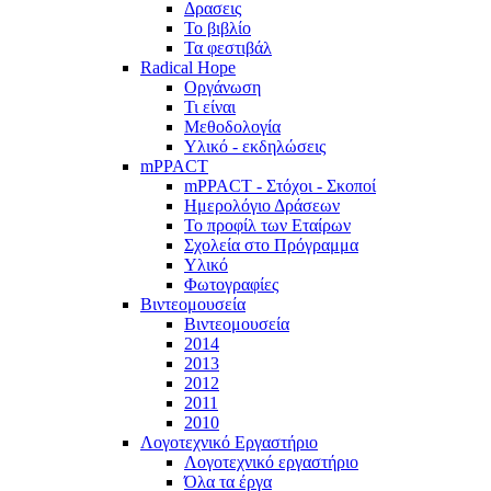
Δρασεις
Το βιβλίο
Τα φεστιβάλ
Radical Hope
Οργάνωση
Τι είναι
Μεθοδολογία
Υλικό - εκδηλώσεις
mPPACT
mPPACT - Στόχοι - Σκοποί
Ημερολόγιο Δράσεων
Το προφίλ των Εταίρων
Σχολεία στο Πρόγραμμα
Υλικό
Φωτογραφίες
Βιντεομουσεία
Βιντεομουσεία
2014
2013
2012
2011
2010
Λογοτεχνικό Εργαστήριο
Λογοτεχνικό εργαστήριο
Όλα τα έργα