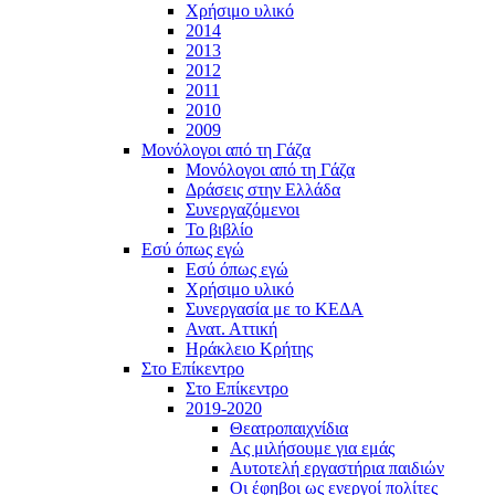
Χρήσιμο υλικό
2014
2013
2012
2011
2010
2009
Μονόλογοι από τη Γάζα
Μονόλογοι από τη Γάζα
Δράσεις στην Ελλάδα
Συνεργαζόμενοι
To βιβλίο
Εσύ όπως εγώ
Εσύ όπως εγώ
Χρήσιμο υλικό
Συνεργασία με το ΚΕΔΑ
Ανατ. Αττική
Ηράκλειο Κρήτης
Στο Επίκεντρο
Στο Επίκεντρο
2019-2020
Θεατροπαιχνίδια
Ας μιλήσουμε για εμάς
Αυτοτελή εργαστήρια παιδιών
Οι έφηβοι ως ενεργοί πολίτες