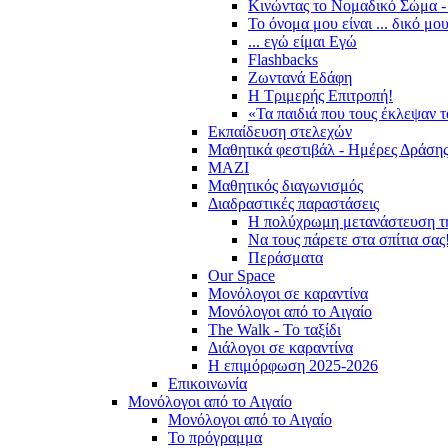
Κινώντας το Νομαδικό Σώμα -
Το όνομα μου είναι ... δικό μο
... εγώ είμαι Εγώ
Flashbacks
Ζωντανά Εδάφη
Η Τριμερής Επιτροπή!
«Τα παιδιά που τους έκλεψαν 
Εκπαίδευση στελεχών
Μαθητικά φεστιβάλ - Ημέρες Δράση
ΜΑΖΙ
Μαθητικός διαγωνισμός
Διαδραστικές παραστάσεις
Η πολύχρωμη μετανάστευση τ
Να τους πάρετε στα σπίτια σας
Περάσματα
Our Space
Μονόλογοι σε καραντίνα
Μονόλογοι από το Αιγαίο
The Walk - Το ταξίδι
Διάλογοι σε καραντίνα
Η επιμόρφωση 2025-2026
Επικοινωνία
Μονόλογοι από το Αιγαίο
Μονόλογοι από το Αιγαίο
Το πρόγραμμα