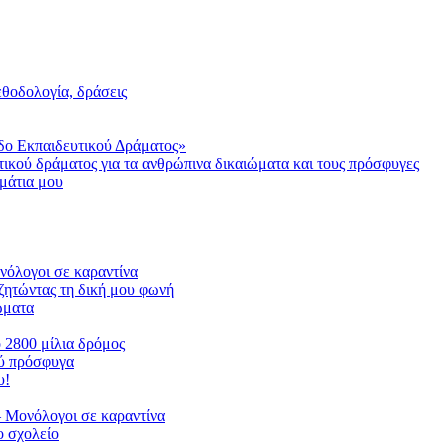
μεθοδολογία, δράσεις
δο Εκπαιδευτικού Δράματος»
τικού δράματος για τα ανθρώπινα δικαιώματα και τους πρόσφυγες
μάτια μου
ονόλογοι σε καραντίνα
ζητώντας τη δική μου φωνή
ιώματα
ο 2800 μίλια δρόμος
ού πρόσφυγα
υ!
 Μονόλογοι σε καραντίνα
 σχολείο