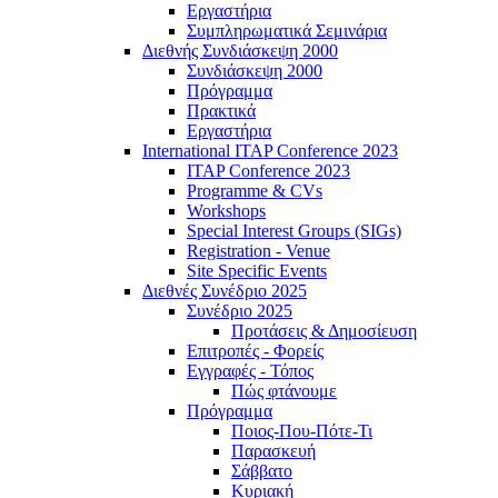
Εργαστήρια
Συμπληρωματικά Σεμινάρια
Διεθνής Συνδιάσκεψη 2000
Συνδιάσκεψη 2000
Πρόγραμμα
Πρακτικά
Εργαστήρια
International ITAP Conference 2023
ITAP Conference 2023
Programme & CVs
Workshops
Special Interest Groups (SIGs)
Registration - Venue
Site Specific Events
Διεθνές Συνέδριο 2025
Συνέδριο 2025
Προτάσεις & Δημοσίευση
Επιτροπές - Φορείς
Εγγραφές - Τόπος
Πώς φτάνουμε
Πρόγραμμα
Ποιος-Που-Πότε-Τι
Παρασκευή
Σάββατο
Κυριακή