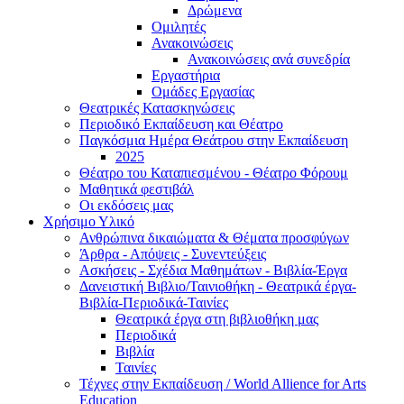
Δρώμενα
Ομιλητές
Ανακοινώσεις
Ανακοινώσεις ανά συνεδρία
Εργαστήρια
Ομάδες Εργασίας
Θεατρικές Κατασκηνώσεις
Περιοδικό Εκπαίδευση και Θέατρο
Παγκόσμια Ημέρα Θεάτρου στην Εκπαίδευση
2025
Θέατρο του Καταπιεσμένου - Θέατρο Φόρουμ
Μαθητικά φεστιβάλ
Οι εκδόσεις μας
Χρήσιμο Υλικό
Ανθρώπινα δικαιώματα & Θέματα προσφύγων
Άρθρα - Απόψεις - Συνεντεύξεις
Ασκήσεις - Σχέδια Μαθημάτων - Βιβλία-Έργα
Δανειστική Βιβλιο/Ταινιοθήκη - Θεατρικά έργα-
Βιβλία-Περιοδικά-Ταινίες
Θεατρικά έργα στη βιβλιοθήκη μας
Περιοδικά
Βιβλία
Ταινίες
Τέχνες στην Εκπαίδευση / World Allience for Arts
Education