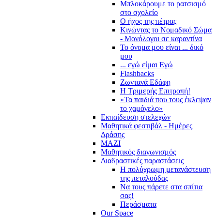
Μπλοκάρουμε το ρατσισμό
στο σχολείο
Ο ήχος της πέτρας
Κινώντας το Νομαδικό Σώμα
- Μονόλογοι σε καραντίνα
Το όνομα μου είναι ... δικό
μου
... εγώ είμαι Εγώ
Flashbacks
Ζωντανά Εδάφη
Η Τριμερής Επιτροπή!
«Τα παιδιά που τους έκλεψαν
το χαμόγελο»
Εκπαίδευση στελεχών
Μαθητικά φεστιβάλ - Ημέρες
Δράσης
ΜΑΖΙ
Μαθητικός διαγωνισμός
Διαδραστικές παραστάσεις
Η πολύχρωμη μετανάστευση
της πεταλούδας
Να τους πάρετε στα σπίτια
σας!
Περάσματα
Our Space