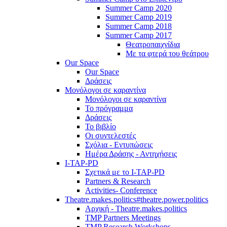
Summer Camp 2020
Summer Camp 2019
Summer Camp 2018
Summer Camp 2017
Θεατροπαιχνίδια
Με τα φτερά του θεάτρου
Our Space
Our Space
Δράσεις
Μονόλογοι σε καραντίνα
Μονόλογοι σε καραντίνα
Το πρόγραμμα
Δράσεις
Το βιβλίο
Οι συντελεστές
Σχόλια - Εντυπώσεις
Ημέρα Δράσης - Αντηχήσεις
I-TAP-PD
Σχετικά με το I-TAP-PD
Partners & Research
Activities- Conference
Theatre.makes.politics#theatre.power.politics
Αρχική - Theatre.makes.politics
TMP Partners Meetings
TMP Research Workshops