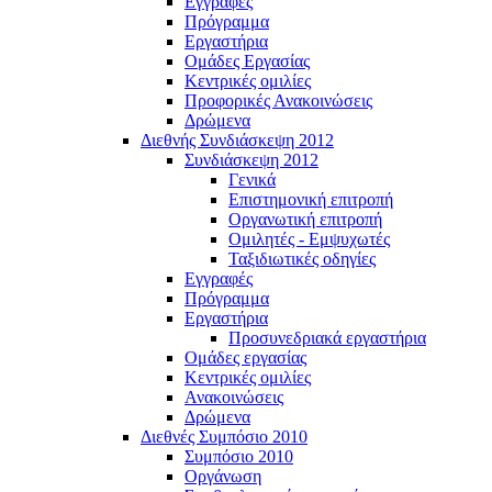
Εγγραφές
Πρόγραμμα
Εργαστήρια
Ομάδες Εργασίας
Κεντρικές ομιλίες
Προφορικές Ανακοινώσεις
Δρώμενα
Διεθνής Συνδιάσκεψη 2012
Συνδιάσκεψη 2012
Γενικά
Επιστημονική επιτροπή
Οργανωτική επιτροπή
Ομιλητές - Εμψυχωτές
Ταξιδιωτικές οδηγίες
Εγγραφές
Πρόγραμμα
Εργαστήρια
Προσυνεδριακά εργαστήρια
Ομάδες εργασίας
Κεντρικές ομιλίες
Ανακοινώσεις
Δρώμενα
Διεθνές Συμπόσιο 2010
Συμπόσιο 2010
Οργάνωση