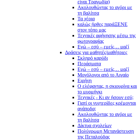
είναι Τραγωδία)
Ακολουθώντας το αγόρι με
τη βαλίτσα
Τα χέρια
καλώς ήρθες παράΞΕΝΕ
στον τόπο μας
Τεχνικές αφήγησης μέσω της
φωτογραφίας
Εγώ – εσύ – εμείς… μαζί
Δράσεις για μαθητές/μαθήτριες
Σκληρό καρύδι
Περάσματα
Εγώ – εσύ – εμείς… μαζί
Μονόλογοι από το Αιγαίο
Ειρήνη
Ο ελέφαντας, η σκιουρίνα και
το μυρμήγκι
Τεχνικές - Κι αν ήσουν εσύ;
Γιατί οι νυχτερίδες κρέμονται
ανάποδα;
Ακολουθώντας το αγόρι με
τη βαλίτσα
Δίκτυα σχολείων
Πολύχρωμη Μετανάστευση
της Πεταλούδας