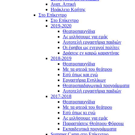
Ανατ. Αττική
Ηράκλειο Κρήτης
Στο Επίκεντρο
Στο Επίκεντρο
2019-2020
Θεατροπαιχνίδια
Ας μιλήσουμε για εμάς
Αυτοτελή εργαστήρια παιδιών
Οι έφηβοι ως ενεργοί πολίτες
Δράσεις εν καιρώ καραντίνας
2018-2019
Θεατροπαιχνίδια
Με τα φτερά του θεάτρου
Εσύ όπως και εγώ
Εργαστήρια Ενηλίκων
Θεατροπαιδαγωγικά προγράμματα
Αυτοτελή εργαστήρια παιδιών
2017-2018
Θεατροπαιχνίδια
Με τα φτερά του θεάτρου
Εσύ όπως κι εγώ
Ας μιλήσουμε για εμάς
Παραστάσεις Θεάτρου Φόρουμ
Εκπαιδευτικά προγράμματα
Summer Camp στο Επίκεντρο