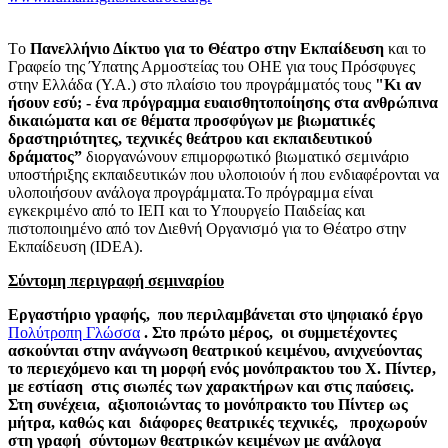
Tο
Πανελλήνιο Δίκτυο για το Θέατρο στην Εκπαίδευση
και το
Γραφείο της Ύπατης Αρμοστείας του ΟΗΕ για τους Πρόσφυγες
στην Ελλάδα (Υ.Α.) στο πλαίσιο του προγράμματός τους
"Κι αν
ήσουν εσύ; - ένα πρόγραμμα ευαισθητοποίησης στα ανθρώπινα
δικαιώματα και σε θέματα προσφύγων με βιωματικές
δραστηριότητες, τεχνικές θεάτρου και εκπαιδευτικού
δράματος”
διοργανώνουν επιμορφωτικό βιωματικό σεμινάριο
υποστήριξης εκπαιδευτικών που υλοποιούν ή που ενδιαφέρονται να
υλοποιήσουν ανάλογα προγράμματα.Το πρόγραμμα είναι
εγκεκριμένο από το ΙΕΠ και το Υπουργείο Παιδείας και
πιστοποιημένο από τον Διεθνή Οργανισμό για το Θέατρο στην
Εκπαίδευση (IDEA).
Σύντομη περιγραφή σεμιναρίου
Εργαστήριο γραφής, που περιλαμβάνεται στο ψηφιακό έργο
Πολύτροπη Γλώσσα
. Στο πρώτο μέρος, οι συμμετέχοντες
ασκούνται στην ανάγνωση θεατρικού κειμένου, ανιχνεύοντας
το περιεχόμενο και τη μορφή ενός μονόπρακτου του Χ. Πίντερ,
με εστίαση στις σιωπές των χαρακτήρων και στις παύσεις.
Στη συνέχεια, αξιοποιώντας το μονόπρακτο του Πίντερ ως
μήτρα, καθώς και διάφορες θεατρικές τεχνικές, προχωρούν
στη γραφή σύντομων θεατρικών κειμένων με ανάλογα