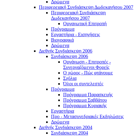
Δρώμενα
Περιφερειακή Συνδιάσκεψη Δωδεκανήσου 2007
Περιφερειακή Συνδιάσκεψη
Δωδεκανήσου 2007
Οργανωτική Επιτροπή
Πρόγραμμα
Εργαστήρια - Εισηγήσεις
Βιογραφικά
Δρώμενα
Διεθνής Συνδιάσκεψη 2006
Συνδιάσκεψη 2006
Οργάνωση - Επιτροπές -
Συνεργαζόμενοι Φορείς
Ο χώρος - Πώς φτάνουμε
Σχόλια
Όλοι οι συντελεστές
Πρόγραμμα
Πρόγραμμα Παρασκευής
Πρόγραμμα Σαββάτου
Πρόγραμμα Κυριακής
Εργαστήρια
Προ - Μετασυνεδριακές Εκδηλώσεις
Δρώμενα
Διεθνής Συνδιάσκεψη 2004
Συνδιάσκεψη 2004