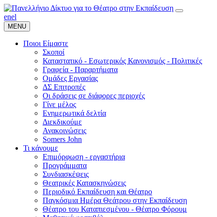
en
el
MENU
Ποιοι Είμαστε
Σκοποί
Καταστατικό - Εσωτερικός Κανονισμός - Πολιτικές
Γραφεία - Παραρτήματα
Ομάδες Εργασίας
ΔΣ Επιτροπές
Οι δράσεις σε διάφορες περιοχές
Γίνε μέλος
Ενημερωτικά δελτία
Διεκδικούμε
Ανακοινώσεις
Somers John
Τι κάνουμε
Επιμόρφωση - εργαστήρια
Προγράμματα
Συνδιασκέψεις
Θεατρικές Κατασκηνώσεις
Περιοδικό Εκπαίδευση και Θέατρο
Παγκόσμια Ημέρα Θεάτρου στην Εκπαίδευση
Θέατρο του Καταπιεσμένου - Θέατρο Φόρουμ