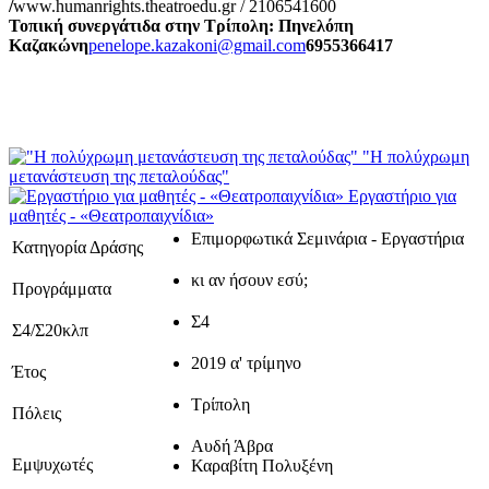
/
www.humanrights.theatroedu.gr / 2106541600
Τοπική συνεργάτιδα στην Τρίπολη:
Πηνελόπη
Καζακώνη
penelope.kazakoni@gmail.com
6955366417
"Η πολύχρωμη
μετανάστευση της πεταλούδας"
Εργαστήριο για
μαθητές - «Θεατροπαιχνίδια»
Επιμορφωτικά Σεμινάρια - Εργαστήρια
Κατηγορία Δράσης
κι αν ήσουν εσύ;
Προγράμματα
Σ4
Σ4/Σ20κλπ
2019 α' τρίμηνο
Έτος
Τρίπολη
Πόλεις
Αυδή Άβρα
Εμψυχωτές
Καραβίτη Πολυξένη