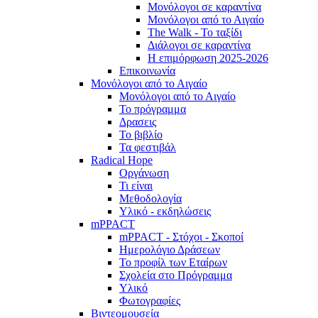
Μονόλογοι σε καραντίνα
Μονόλογοι από το Αιγαίο
The Walk - Το ταξίδι
Διάλογοι σε καραντίνα
Η επιμόρφωση 2025-2026
Επικοινωνία
Μονόλογοι από το Αιγαίο
Μονόλογοι από το Αιγαίο
Το πρόγραμμα
Δρασεις
Το βιβλίο
Τα φεστιβάλ
Radical Hope
Οργάνωση
Τι είναι
Μεθοδολογία
Υλικό - εκδηλώσεις
mPPACT
mPPACT - Στόχοι - Σκοποί
Ημερολόγιο Δράσεων
Το προφίλ των Εταίρων
Σχολεία στο Πρόγραμμα
Υλικό
Φωτογραφίες
Βιντεομουσεία