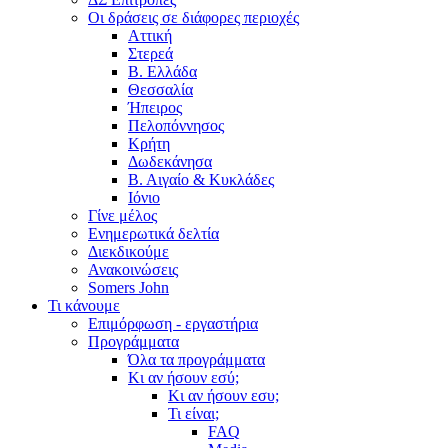
Οι δράσεις σε διάφορες περιοχές
Αττική
Στερεά
Β. Ελλάδα
Θεσσαλία
Ήπειρος
Πελοπόννησος
Κρήτη
Δωδεκάνησα
Β. Αιγαίο & Κυκλάδες
Ιόνιο
Γίνε μέλος
Ενημερωτικά δελτία
Διεκδικούμε
Ανακοινώσεις
Somers John
Τι κάνουμε
Επιμόρφωση - εργαστήρια
Προγράμματα
Όλα τα προγράμματα
Κι αν ήσουν εσύ;
Κι αν ήσουν εσυ;
Τι είναι;
FAQ