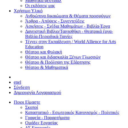
Μαθητικά φεστιβάλ
Οι εκδόσεις μας
Χρήσιμο Υλικό
Ανθρώπινα δικαιώματα & Θέματα προσφύγων
Άρθρα - Απόψεις - Συνεντεύξεις
Ασκήσεις - Σχέδια Μαθημάτων - Βιβλία-Έργα
Δανειστική Βιβλιο/Ταινιοθήκη - Θεατρικά έργα-
Βιβλία-Περιοδικά-Ταινίες
Τέχνες στην Εκπαίδευση / World Allience for Arts
Education
Θέατρο και Φυλακή
Θέατρο και διδασκαλία Ξένων Γλωσσών
Θέατρο & Πρόληψη της Εξάρτησης
Θέατρο & Μαθηματικά
en
el
Σύνδεση
Δημιουργία Λογαριασμού
Ποιοι Είμαστε
Σκοποί
Καταστατικό - Εσωτερικός Κανονισμός - Πολιτικές
Γραφεία - Παραρτήματα
Ομάδες Εργασίας
ΔΣ Επιτροπές