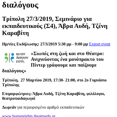
διαλόγους
Τρίπολη 27/3/2019, Σεμινάριο για
εκπαιδευτικούς (Σ4), Άβρα Αυδή, Τζένη
Καραβίτη
Ημ/νίες Εκδήλωσης: 27/3/2019 5:30 μμ - 9:00 μμ
Export event
«Σιωπές στη ζωή και στο Θέατρο:
Ανιχνεύοντας ένα μονόπρακτο του
Πίντερ γράφουμε και παίζουμε
διαλόγους»
Τρίπολη, 27 Μαρτίου 2019, 17:30- 21:00, στο 2ο Γυμνάσιο
Τρίπολης
Επιμορφώτριες: Άβρα Αυδή, Τζένη Καραβίτη, φιλόλογοι,
θεατροπαιδαγωγοί
Δωρεάν
για περιορισμένο αριθμό εκπαιδευτικών
www.humanrights.theatroedu.gr