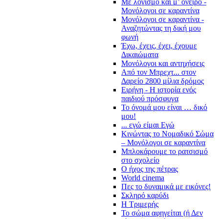
Με λογισμό και μ’ όνειρο -
Μονόλογοι σε καραντίνα
Μονόλογοι σε καραντίνα -
Αναζητώντας τη δική μου
φωνή
Έχω, έχεις, έχει, έχουμε
Δικαιώματα
Μονόλογοι και αντηχήσεις
Από τον Μπρεχτ... στον
Δαρείο 2800 μίλια δρόμος
Ειρήνη - Η ιστορία ενός
παιδιού πρόσφυγα
Το όνομά μου είναι … δικό
μου!
... εγώ είμαι Εγώ
Κινώντας το Νομαδικό Σώμα
– Μονόλογοι σε καραντίνα
Μπλοκάρουμε το ρατσισμό
στο σχολείο
Ο ήχος της πέτρας
World cinema
Πες το δυναμικά με εικόνες!
Σκληρό καρύδι
Η Τριμερής
Το σώμα αφηγείται (ή Δεν