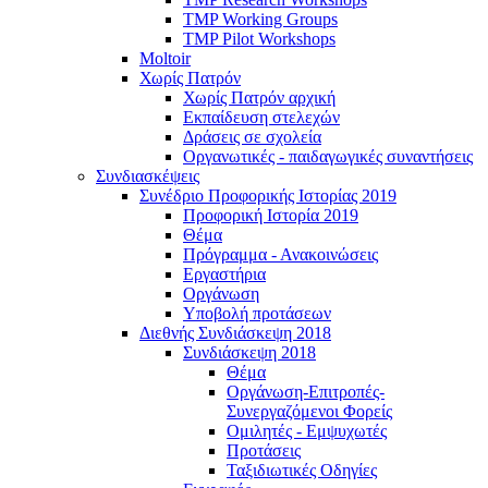
TMP Working Groups
TMP Pilot Workshops
Moltoir
Χωρίς Πατρόν
Χωρίς Πατρόν αρχική
Εκπαίδευση στελεχών
Δράσεις σε σχολεία
Οργανωτικές - παιδαγωγικές συναντήσεις
Συνδιασκέψεις
Συνέδριο Προφορικής Ιστορίας 2019
Προφορική Ιστορία 2019
Θέμα
Πρόγραμμα - Ανακοινώσεις
Εργαστήρια
Οργάνωση
Υποβολή προτάσεων
Διεθνής Συνδιάσκεψη 2018
Συνδιάσκεψη 2018
Θέμα
Οργάνωση-Επιτροπές-
Συνεργαζόμενοι Φορείς
Ομιλητές - Εμψυχωτές
Προτάσεις
Ταξιδιωτικές Οδηγίες