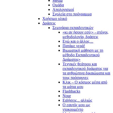
Media
Ομάδα
Απολογισμοί
Σχολεία στο πρόγραμμα
Χρήσιμο υλικό
Δράσεις
Σεμινάρια εκπαιδευτικών
«κι αν ήσουν εσύ;» - στόχοι,
μεθοδολογία, δράσεις
Εγώ και ο άλλος…
Πατάμε γερά!
Βιωματική μάθηση με τη
μέθοδο Εκπαιδευτικού
Δράματος»
Τεχνικές θεάτρου και
εκπαιδευτικού δράματος για
τα ανθρώπινα δικαιώματα και
τους πρόσφυγες
Κλικ – Ο κόσμος μέσα από
τα μάτια μου
Flashbacks
Nour
Ειδήσεις... αλλιώς
Ο εαυτός μου ως
ντοκουμέντο