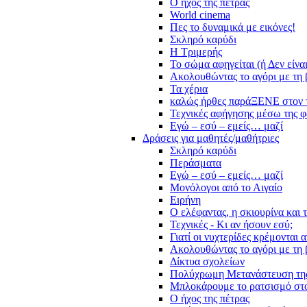
Ο ήχος της πέτρας
World cinema
Πες το δυναμικά με εικόνες!
Σκληρό καρύδι
Η Τριμερής
Το σώμα αφηγείται (ή Δεν είνα
Ακολουθώντας το αγόρι με τη 
Τα χέρια
καλώς ήρθες παράΞΕΝΕ στον 
Τεχνικές αφήγησης μέσω της 
Εγώ – εσύ – εμείς… μαζί
Δράσεις για μαθητές/μαθήτριες
Σκληρό καρύδι
Περάσματα
Εγώ – εσύ – εμείς… μαζί
Μονόλογοι από το Αιγαίο
Ειρήνη
Ο ελέφαντας, η σκιουρίνα και 
Τεχνικές - Κι αν ήσουν εσύ;
Γιατί οι νυχτερίδες κρέμονται 
Ακολουθώντας το αγόρι με τη 
Δίκτυα σχολείων
Πολύχρωμη Μετανάστευση τη
Μπλοκάρουμε το ρατσισμό στο
Ο ήχος της πέτρας