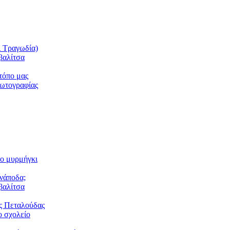
ι Τραγωδία)
βαλίτσα
τόπο μας
φωτογραφίας
το μυρμήγκι
ανάποδα;
βαλίτσα
ς Πεταλούδας
 σχολείο