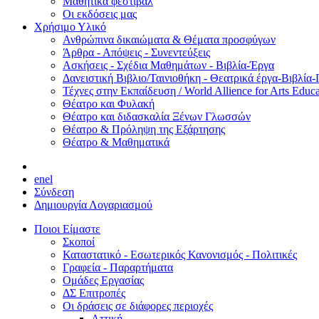
Μαθητικά φεστιβάλ
Οι εκδόσεις μας
Χρήσιμο Υλικό
Ανθρώπινα δικαιώματα & Θέματα προσφύγων
Άρθρα - Απόψεις - Συνεντεύξεις
Ασκήσεις - Σχέδια Μαθημάτων - Βιβλία-Έργα
Δανειστική Βιβλιο/Ταινιοθήκη - Θεατρικά έργα-Βιβλία-
Τέχνες στην Εκπαίδευση / World Allience for Arts Educa
Θέατρο και Φυλακή
Θέατρο και διδασκαλία Ξένων Γλωσσών
Θέατρο & Πρόληψη της Εξάρτησης
Θέατρο & Μαθηματικά
en
el
Σύνδεση
Δημιουργία Λογαριασμού
Ποιοι Είμαστε
Σκοποί
Καταστατικό - Εσωτερικός Κανονισμός - Πολιτικές
Γραφεία - Παραρτήματα
Ομάδες Εργασίας
ΔΣ Επιτροπές
Οι δράσεις σε διάφορες περιοχές
Αττική