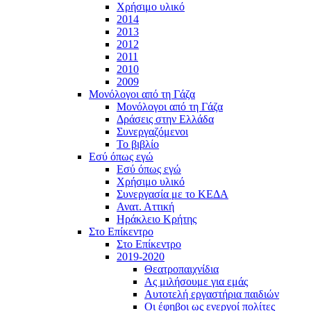
Χρήσιμο υλικό
2014
2013
2012
2011
2010
2009
Μονόλογοι από τη Γάζα
Μονόλογοι από τη Γάζα
Δράσεις στην Ελλάδα
Συνεργαζόμενοι
To βιβλίο
Εσύ όπως εγώ
Εσύ όπως εγώ
Χρήσιμο υλικό
Συνεργασία με το ΚΕΔΑ
Ανατ. Αττική
Ηράκλειο Κρήτης
Στο Επίκεντρο
Στο Επίκεντρο
2019-2020
Θεατροπαιχνίδια
Ας μιλήσουμε για εμάς
Αυτοτελή εργαστήρια παιδιών
Οι έφηβοι ως ενεργοί πολίτες