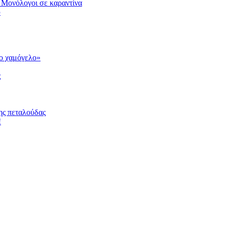
 Μονόλογοι σε καραντίνα
υ
το χαμόγελο»
ς
ης πεταλούδας
!