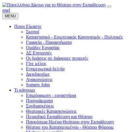
en
el
MENU
Ποιοι Είμαστε
Σκοποί
Καταστατικό - Εσωτερικός Κανονισμός - Πολιτικές
Γραφεία - Παραρτήματα
Ομάδες Εργασίας
ΔΣ Επιτροπές
Οι δράσεις σε διάφορες περιοχές
Γίνε μέλος
Ενημερωτικά δελτία
Διεκδικούμε
Ανακοινώσεις
Somers John
Τι κάνουμε
Επιμόρφωση - εργαστήρια
Προγράμματα
Συνδιασκέψεις
Θεατρικές Κατασκηνώσεις
Περιοδικό Εκπαίδευση και Θέατρο
Παγκόσμια Ημέρα Θεάτρου στην Εκπαίδευση
Θέατρο του Καταπιεσμένου - Θέατρο Φόρουμ