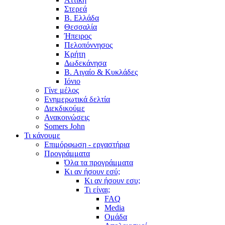
Στερεά
Β. Ελλάδα
Θεσσαλία
Ήπειρος
Πελοπόννησος
Κρήτη
Δωδεκάνησα
Β. Αιγαίο & Κυκλάδες
Ιόνιο
Γίνε μέλος
Ενημερωτικά δελτία
Διεκδικούμε
Ανακοινώσεις
Somers John
Τι κάνουμε
Επιμόρφωση - εργαστήρια
Προγράμματα
Όλα τα προγράμματα
Κι αν ήσουν εσύ;
Κι αν ήσουν εσυ;
Τι είναι;
FAQ
Media
Ομάδα