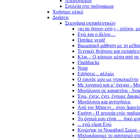
Απολογισμοί
Σχολεία στο πρόγραμμα
Χρήσιμο υλικό
Δράσεις
Σεμινάρια εκπαιδευτικών
«κι αν ήσουν εσύ;» - στόχοι, 
Εγώ και ο άλλος…
Πατάμε γερά!
Βιωματική μάθηση με τη μέθο
Τεχνικές θεάτρου και εκπαιδευ
Κλικ – Ο κόσμος μέσα από τα 
Flashbacks
Nour
Ειδήσεις... αλλιώς
Ο εαυτός μου ως ντοκουμέντο
Με λογισμό και μ’ όνειρο - Μ
Μονόλογοι σε καραντίνα - Ανα
Έχω, έχεις, έχει, έχουμε Δικα
Μονόλογοι και αντηχήσεις
Από τον Μπρεχτ... στον Δαρεί
Ειρήνη - Η ιστορία ενός παιδι
Το όνομά μου είναι … δικό μο
... εγώ είμαι Εγώ
Κινώντας το Νομαδικό Σώμα –
Μπλοκάρουμε το ρατσισμό στο