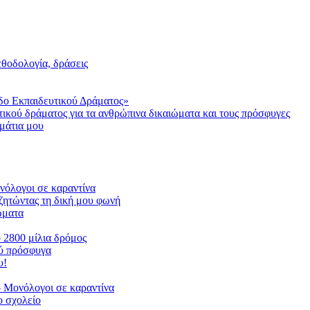
μεθοδολογία, δράσεις
δο Εκπαιδευτικού Δράματος»
τικού δράματος για τα ανθρώπινα δικαιώματα και τους πρόσφυγες
μάτια μου
ονόλογοι σε καραντίνα
ζητώντας τη δική μου φωνή
ιώματα
ο 2800 μίλια δρόμος
ού πρόσφυγα
υ!
 Μονόλογοι σε καραντίνα
 σχολείο