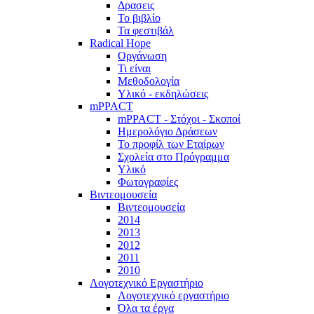
Δρασεις
Το βιβλίο
Τα φεστιβάλ
Radical Hope
Οργάνωση
Τι είναι
Μεθοδολογία
Υλικό - εκδηλώσεις
mPPACT
mPPACT - Στόχοι - Σκοποί
Ημερολόγιο Δράσεων
Το προφίλ των Εταίρων
Σχολεία στο Πρόγραμμα
Υλικό
Φωτογραφίες
Βιντεομουσεία
Βιντεομουσεία
2014
2013
2012
2011
2010
Λογοτεχνικό Εργαστήριο
Λογοτεχνικό εργαστήριο
Όλα τα έργα