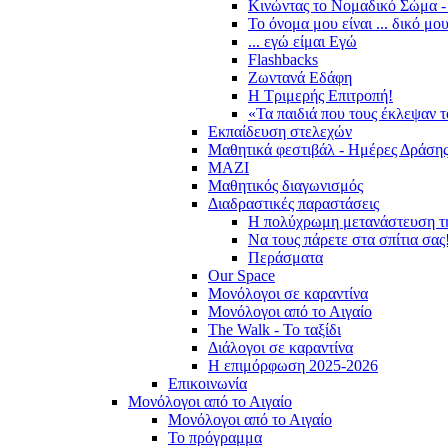
Κινώντας το Νομαδικό Σώμα -
Το όνομα μου είναι ... δικό μο
... εγώ είμαι Εγώ
Flashbacks
Ζωντανά Εδάφη
Η Τριμερής Επιτροπή!
«Τα παιδιά που τους έκλεψαν 
Εκπαίδευση στελεχών
Μαθητικά φεστιβάλ - Ημέρες Δράση
ΜΑΖΙ
Μαθητικός διαγωνισμός
Διαδραστικές παραστάσεις
Η πολύχρωμη μετανάστευση τ
Να τους πάρετε στα σπίτια σας
Περάσματα
Our Space
Μονόλογοι σε καραντίνα
Μονόλογοι από το Αιγαίο
The Walk - Το ταξίδι
Διάλογοι σε καραντίνα
Η επιμόρφωση 2025-2026
Επικοινωνία
Μονόλογοι από το Αιγαίο
Μονόλογοι από το Αιγαίο
Το πρόγραμμα