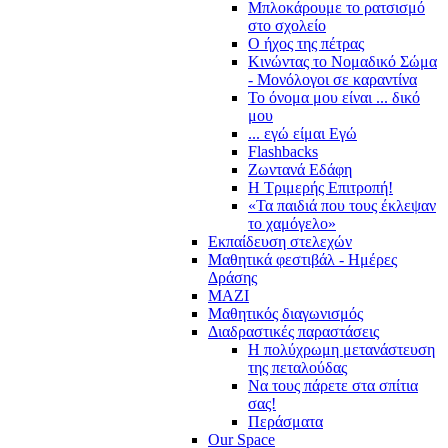
Μπλοκάρουμε το ρατσισμό
στο σχολείο
Ο ήχος της πέτρας
Κινώντας το Νομαδικό Σώμα
- Μονόλογοι σε καραντίνα
Το όνομα μου είναι ... δικό
μου
... εγώ είμαι Εγώ
Flashbacks
Ζωντανά Εδάφη
Η Τριμερής Επιτροπή!
«Τα παιδιά που τους έκλεψαν
το χαμόγελο»
Εκπαίδευση στελεχών
Μαθητικά φεστιβάλ - Ημέρες
Δράσης
ΜΑΖΙ
Μαθητικός διαγωνισμός
Διαδραστικές παραστάσεις
Η πολύχρωμη μετανάστευση
της πεταλούδας
Να τους πάρετε στα σπίτια
σας!
Περάσματα
Our Space