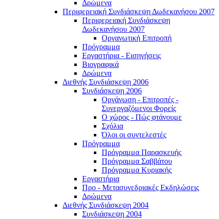
Δρώμενα
Περιφερειακή Συνδιάσκεψη Δωδεκανήσου 2007
Περιφερειακή Συνδιάσκεψη
Δωδεκανήσου 2007
Οργανωτική Επιτροπή
Πρόγραμμα
Εργαστήρια - Εισηγήσεις
Βιογραφικά
Δρώμενα
Διεθνής Συνδιάσκεψη 2006
Συνδιάσκεψη 2006
Οργάνωση - Επιτροπές -
Συνεργαζόμενοι Φορείς
Ο χώρος - Πώς φτάνουμε
Σχόλια
Όλοι οι συντελεστές
Πρόγραμμα
Πρόγραμμα Παρασκευής
Πρόγραμμα Σαββάτου
Πρόγραμμα Κυριακής
Εργαστήρια
Προ - Μετασυνεδριακές Εκδηλώσεις
Δρώμενα
Διεθνής Συνδιάσκεψη 2004
Συνδιάσκεψη 2004