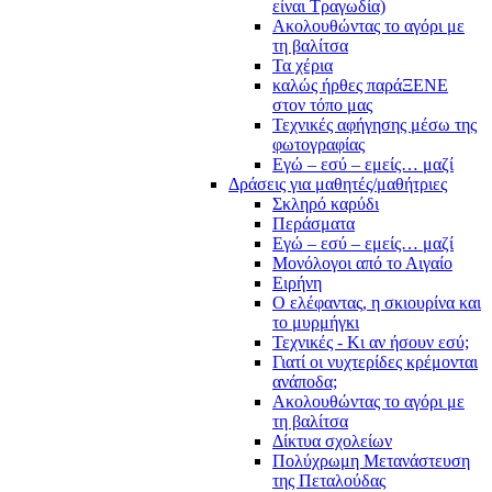
είναι Τραγωδία)
Ακολουθώντας το αγόρι με
τη βαλίτσα
Τα χέρια
καλώς ήρθες παράΞΕΝΕ
στον τόπο μας
Τεχνικές αφήγησης μέσω της
φωτογραφίας
Εγώ – εσύ – εμείς… μαζί
Δράσεις για μαθητές/μαθήτριες
Σκληρό καρύδι
Περάσματα
Εγώ – εσύ – εμείς… μαζί
Μονόλογοι από το Αιγαίο
Ειρήνη
Ο ελέφαντας, η σκιουρίνα και
το μυρμήγκι
Τεχνικές - Κι αν ήσουν εσύ;
Γιατί οι νυχτερίδες κρέμονται
ανάποδα;
Ακολουθώντας το αγόρι με
τη βαλίτσα
Δίκτυα σχολείων
Πολύχρωμη Μετανάστευση
της Πεταλούδας