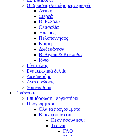
Οι δράσεις σε διάφορες περιοχές
Αττική
Στερεά
Β. Ελλάδα
Θεσσαλία
Ήπειρος
Πελοπόννησος
Κρήτη
Δωδεκάνησα
Β. Αιγαίο & Κυκλάδες
Ιόνιο
Γίνε μέλος
Ενημερωτικά δελτία
Διεκδικούμε
Ανακοινώσεις
Somers John
Τι κάνουμε
Επιμόρφωση - εργαστήρια
Προγράμματα
Όλα τα προγράμματα
Κι αν ήσουν εσύ;
Κι αν ήσουν εσυ;
Τι είναι;
FAQ