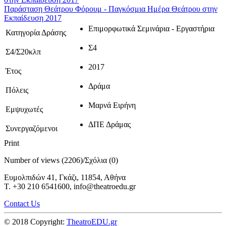
Παράσταση Θεάτρου Φόρουμ - Παγκόσμια Ημέρα Θεάτρου στην
Εκπαίδευση 2017
Επιμορφωτικά Σεμινάρια - Εργαστήρια
Κατηγορία Δράσης
Σ4
Σ4/Σ20κλπ
2017
Έτος
Δράμα
Πόλεις
Μαρνά Ειρήνη
Εμψυχωτές
ΔΠΕ Δράμας
Συνεργαζόμενοι
Print
Number of views (2206)
/
Σχόλια (0)
Ευμολπιδών 41, Γκάζι, 11854, Αθήνα
T. +30 210 6541600, info@theatroedu.gr
Contact Us
© 2018 Copyright:
TheatroEDU.gr