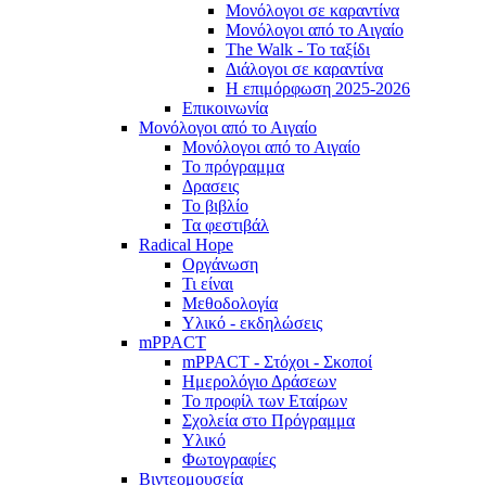
Μονόλογοι σε καραντίνα
Μονόλογοι από το Αιγαίο
The Walk - Το ταξίδι
Διάλογοι σε καραντίνα
Η επιμόρφωση 2025-2026
Επικοινωνία
Μονόλογοι από το Αιγαίο
Μονόλογοι από το Αιγαίο
Το πρόγραμμα
Δρασεις
Το βιβλίο
Τα φεστιβάλ
Radical Hope
Οργάνωση
Τι είναι
Μεθοδολογία
Υλικό - εκδηλώσεις
mPPACT
mPPACT - Στόχοι - Σκοποί
Ημερολόγιο Δράσεων
Το προφίλ των Εταίρων
Σχολεία στο Πρόγραμμα
Υλικό
Φωτογραφίες
Βιντεομουσεία