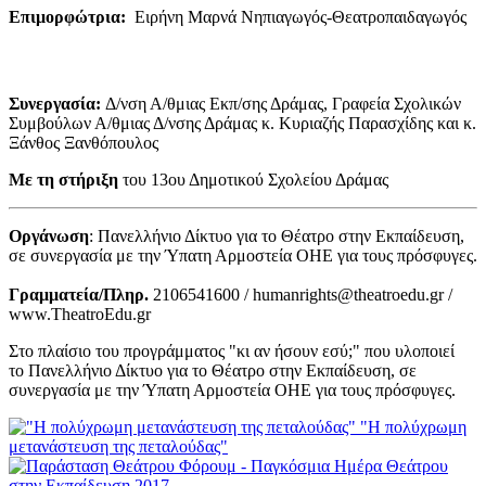
Επιμορφώτρια:
Ειρήνη Μαρνά Νηπιαγωγός-Θεατροπαιδαγωγός
Συνεργασία:
Δ/νση Α/θμιας Εκπ/σης Δράμας, Γραφεία Σχολικών
Συμβούλων Α/θμιας Δ/νσης Δράμας κ. Κυριαζής Παρασχίδης και κ.
Ξάνθος Ξανθόπουλος
Με τη στήριξη
του 13ου Δημοτικού Σχολείου Δράμας
Οργάνωση
: Πανελλήνιο Δίκτυο για το Θέατρο στην Εκπαίδευση,
σε συνεργασία με την Ύπατη Αρμοστεία ΟΗΕ για τους πρόσφυγες.
Γραμματεία/Πληρ.
2106541600 / humanrights@theatroedu.gr /
www.TheatroEdu.gr
Στο πλαίσιο του προγράμματος "κι αν ήσουν εσύ;" που υλοποιεί
το Πανελλήνιο Δίκτυο για το Θέατρο στην Εκπαίδευση, σε
συνεργασία με την Ύπατη Αρμοστεία ΟΗΕ για τους πρόσφυγες.
"Η πολύχρωμη
μετανάστευση της πεταλούδας"