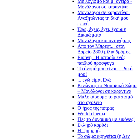
Με λογισμό και μ’ όνειρο -
Μονόλογοι σε καραντίνα
Μονόλογοι σε καραντίνα -
Αναζητώντας τη δική μου
φωνή
Έχω, έχεις, έχει, έχουμε
Δικαιώματα
Μονόλογοι και αντηχήσεις
Από τον Μπρεχτ... στον
Δαρείο 2800 μίλια δρόμος
Ειρήνη - Η ιστορία ενός
παιδιού πρόσφυγα
Το όνομά μου είναι … δικό
μου!
... εγώ είμαι Εγώ
Κινώντας το Νομαδικό Σώμα
– Μονόλογοι σε καραντίνα
Μπλοκάρουμε το ρατσισμό
στο σχολείο
Ο ήχος της πέτρας
World cinema
Πες το δυναμικά με εικόνες!
Σκληρό καρύδι
Η Τριμερής
Το σώμα αφηγείται (ή Δεν