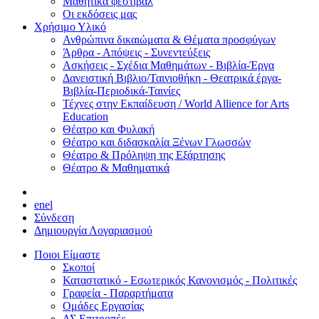
Μαθητικά φεστιβάλ
Οι εκδόσεις μας
Χρήσιμο Υλικό
Ανθρώπινα δικαιώματα & Θέματα προσφύγων
Άρθρα - Απόψεις - Συνεντεύξεις
Ασκήσεις - Σχέδια Μαθημάτων - Βιβλία-Έργα
Δανειστική Βιβλιο/Ταινιοθήκη - Θεατρικά έργα-
Βιβλία-Περιοδικά-Ταινίες
Τέχνες στην Εκπαίδευση / World Allience for Arts
Education
Θέατρο και Φυλακή
Θέατρο και διδασκαλία Ξένων Γλωσσών
Θέατρο & Πρόληψη της Εξάρτησης
Θέατρο & Μαθηματικά
en
el
Σύνδεση
Δημιουργία Λογαριασμού
Ποιοι Είμαστε
Σκοποί
Καταστατικό - Εσωτερικός Κανονισμός - Πολιτικές
Γραφεία - Παραρτήματα
Ομάδες Εργασίας
ΔΣ Επιτροπές