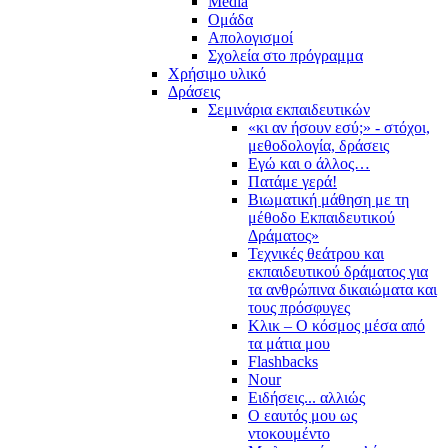
Media
Ομάδα
Απολογισμοί
Σχολεία στο πρόγραμμα
Χρήσιμο υλικό
Δράσεις
Σεμινάρια εκπαιδευτικών
«κι αν ήσουν εσύ;» - στόχοι,
μεθοδολογία, δράσεις
Εγώ και ο άλλος…
Πατάμε γερά!
Βιωματική μάθηση με τη
μέθοδο Εκπαιδευτικού
Δράματος»
Τεχνικές θεάτρου και
εκπαιδευτικού δράματος για
τα ανθρώπινα δικαιώματα και
τους πρόσφυγες
Κλικ – Ο κόσμος μέσα από
τα μάτια μου
Flashbacks
Nour
Ειδήσεις... αλλιώς
Ο εαυτός μου ως
ντοκουμέντο