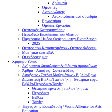
Δρώμενα
Ομιλητές
Ανακοινώσεις
Ανακοινώσεις ανά συνεδρία
Εργαστήρια
Ομάδες Εργασίας
Θεατρικές Κατασκηνώσεις
Περιοδικό Εκπαίδευση και Θέατρο
Παγκόσμια Ημέρα Θεάτρου στην Εκπαίδευση
2025
Θέατρο του Καταπιεσμένου - Θέατρο Φόρουμ
Μαθητικά φεστιβάλ
Οι εκδόσεις μας
Χρήσιμο Υλικό
Ανθρώπινα δικαιώματα & Θέματα προσφύγων
Άρθρα - Απόψεις - Συνεντεύξεις
Ασκήσεις - Σχέδια Μαθημάτων - Βιβλία-Έργα
Δανειστική Βιβλιο/Ταινιοθήκη - Θεατρικά έργα-
Βιβλία-Περιοδικά-Ταινίες
Θεατρικά έργα στη βιβλιοθήκη μας
Περιοδικά
Βιβλία
Ταινίες
Τέχνες στην Εκπαίδευση / World Allience for Arts
Education