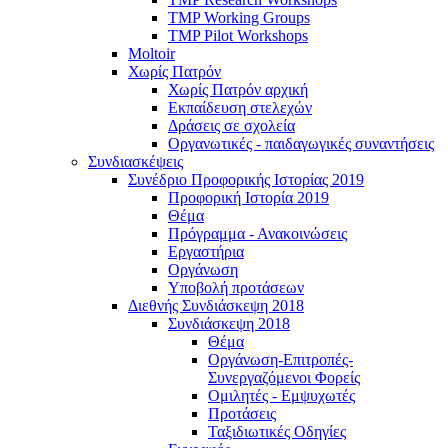
TMP Working Groups
TMP Pilot Workshops
Moltoir
Χωρίς Πατρόν
Χωρίς Πατρόν αρχική
Εκπαίδευση στελεχών
Δράσεις σε σχολεία
Οργανωτικές - παιδαγωγικές συναντήσεις
Συνδιασκέψεις
Συνέδριο Προφορικής Ιστορίας 2019
Προφορική Ιστορία 2019
Θέμα
Πρόγραμμα - Ανακοινώσεις
Εργαστήρια
Οργάνωση
Υποβολή προτάσεων
Διεθνής Συνδιάσκεψη 2018
Συνδιάσκεψη 2018
Θέμα
Οργάνωση-Επιτροπές-
Συνεργαζόμενοι Φορείς
Ομιλητές - Εμψυχωτές
Προτάσεις
Ταξιδιωτικές Οδηγίες