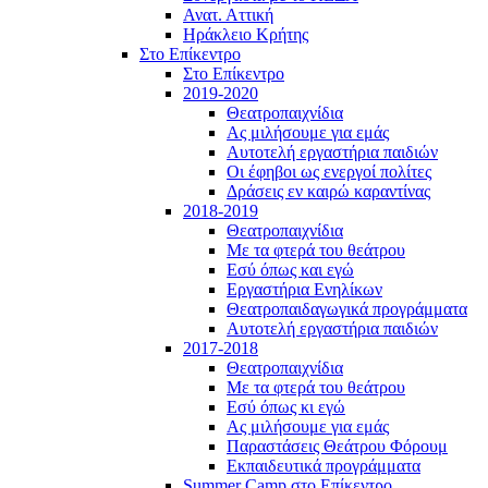
Ανατ. Αττική
Ηράκλειο Κρήτης
Στο Επίκεντρο
Στο Επίκεντρο
2019-2020
Θεατροπαιχνίδια
Ας μιλήσουμε για εμάς
Αυτοτελή εργαστήρια παιδιών
Οι έφηβοι ως ενεργοί πολίτες
Δράσεις εν καιρώ καραντίνας
2018-2019
Θεατροπαιχνίδια
Με τα φτερά του θεάτρου
Εσύ όπως και εγώ
Εργαστήρια Ενηλίκων
Θεατροπαιδαγωγικά προγράμματα
Αυτοτελή εργαστήρια παιδιών
2017-2018
Θεατροπαιχνίδια
Με τα φτερά του θεάτρου
Εσύ όπως κι εγώ
Ας μιλήσουμε για εμάς
Παραστάσεις Θεάτρου Φόρουμ
Εκπαιδευτικά προγράμματα
Summer Camp στο Επίκεντρο