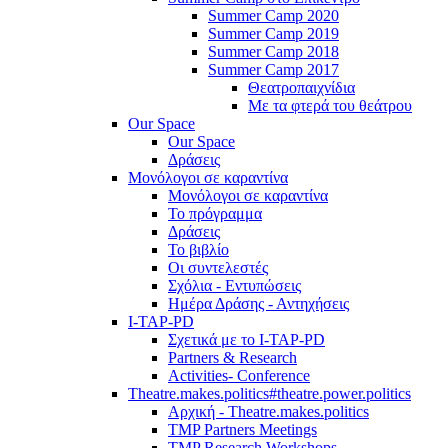
Summer Camp 2020
Summer Camp 2019
Summer Camp 2018
Summer Camp 2017
Θεατροπαιχνίδια
Με τα φτερά του θεάτρου
Our Space
Our Space
Δράσεις
Μονόλογοι σε καραντίνα
Μονόλογοι σε καραντίνα
Το πρόγραμμα
Δράσεις
Το βιβλίο
Οι συντελεστές
Σχόλια - Εντυπώσεις
Ημέρα Δράσης - Αντηχήσεις
I-TAP-PD
Σχετικά με το I-TAP-PD
Partners & Research
Activities- Conference
Theatre.makes.politics#theatre.power.politics
Αρχική - Theatre.makes.politics
TMP Partners Meetings
TMP Research Workshops