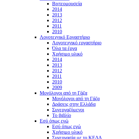
Βιντεομουσεία
2014
2013
2012
2011
2010
Λογοτεχνικό Εργαστήριο
Λογοτεχνικό εργαστήριο
Όλα τα έργα
Χρήσιμο υλικό
2014
2013
2012
2011
2010
2009
Μονόλογοι από τη Γάζα
Μονόλογοι από τη Γάζα
Δράσεις στην Ελλάδα
Συνεργαζόμενοι
To βιβλίο
Εσύ όπως εγώ
Εσύ όπως εγώ
Χρήσιμο υλικό
Συνεργασία με το ΚΕΔΑ