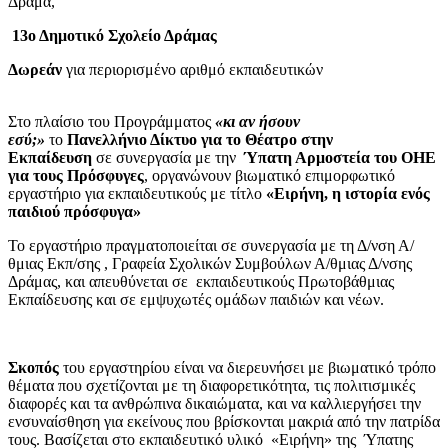
Δράμα,
13ο Δημοτικό Σχολείο Δράμας
Δωρεάν
για περιορισμένο αριθμό εκπαιδευτικών
Στο πλαίσιο του Προγράμματος
«κι αν ήσουν
εσύ;»
το
Πανελλήνιο Δίκτυο για το Θέατρο στην
Εκπαίδευση
σε συνεργασία με την
Ύπατη Αρμοστεία του ΟΗΕ
για τους Πρόσφυγες
, οργανώνουν βιωματικό επιμορφωτικό
εργαστήριο για εκπαιδευτικούς με τίτλο
«Ειρήνη, η ιστορία ενός
παιδιού πρόσφυγα»
Το εργαστήριο πραγματοποιείται σε συνεργασία με τη Δ/νση Α/
θμιας Εκπ/σης , Γραφεία Σχολικών Συμβούλων Α/θμιας Δ/νσης
Δράμας, και απευθύνεται σε εκπαιδευτικούς Πρωτοβάθμιας
Εκπαίδευσης και σε εμψυχωτές ομάδων παιδιών και νέων.
Σκοπός
του εργαστηρίου είναι να διερευνήσει με βιωματικό τρόπο
θέματα που σχετίζονται με τη διαφορετικότητα, τις πολιτισμικές
διαφορές και τα ανθρώπινα δικαιώματα, και να καλλιεργήσει την
ενσυναίσθηση για εκείνους που βρίσκονται μακριά από την πατρίδα
τους. Βασίζεται στο εκπαιδευτικό υλικό «Ειρήνη» της Ύπατης