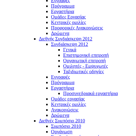
Εγγραφές
Πρόγραμμα
Εργαστήρια
Ομάδες Εργασίας
Κεντρικές ομιλίες
Προφορικές Ανακοινώσεις
Δρώμενα
Διεθνής Συνδιάσκεψη 2012
Συνδιάσκεψη 2012
Γενικά
Επιστημονική επιτροπή
Οργανωτική επιτροπή
Ομιλητές - Εμψυχωτές
Ταξιδιωτικές οδηγίες
Εγγραφές
Πρόγραμμα
Εργαστήρια
Προσυνεδριακά εργαστήρια
Ομάδες εργασίας
Κεντρικές ομιλίες
Ανακοινώσεις
Δρώμενα
Διεθνές Συμπόσιο 2010
Συμπόσιο 2010
Οργάνωση