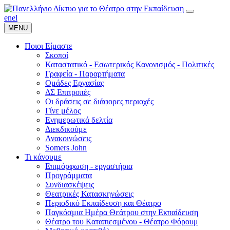
en
el
MENU
Ποιοι Είμαστε
Σκοποί
Καταστατικό - Εσωτερικός Κανονισμός - Πολιτικές
Γραφεία - Παραρτήματα
Ομάδες Εργασίας
ΔΣ Επιτροπές
Οι δράσεις σε διάφορες περιοχές
Γίνε μέλος
Ενημερωτικά δελτία
Διεκδικούμε
Ανακοινώσεις
Somers John
Τι κάνουμε
Επιμόρφωση - εργαστήρια
Προγράμματα
Συνδιασκέψεις
Θεατρικές Κατασκηνώσεις
Περιοδικό Εκπαίδευση και Θέατρο
Παγκόσμια Ημέρα Θεάτρου στην Εκπαίδευση
Θέατρο του Καταπιεσμένου - Θέατρο Φόρουμ