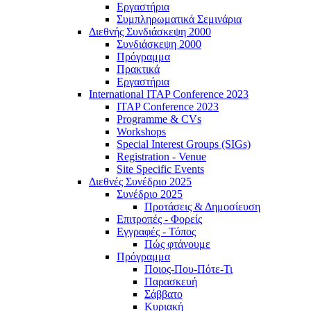
Εργαστήρια
Συμπληρωματικά Σεμινάρια
Διεθνής Συνδιάσκεψη 2000
Συνδιάσκεψη 2000
Πρόγραμμα
Πρακτικά
Εργαστήρια
International ITAP Conference 2023
ITAP Conference 2023
Programme & CVs
Workshops
Special Interest Groups (SIGs)
Registration - Venue
Site Specific Events
Διεθνές Συνέδριο 2025
Συνέδριο 2025
Προτάσεις & Δημοσίευση
Επιτροπές - Φορείς
Εγγραφές - Τόπος
Πώς φτάνουμε
Πρόγραμμα
Ποιος-Που-Πότε-Τι
Παρασκευή
Σάββατο
Κυριακή