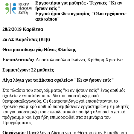
Eργαστήριο για μαθητές - Τεχνικές "Κι αν
ήσουν εσύ;"
Εργαστήριο Φωτογραφίας "Όλοι ερχόμαστε
από κάπου"
28/2/2019 Καρδίτσα
2ο ΔΣ Καρδίτσας (Β1β)
Θεατροπαιδαγωγός:Θάνος Φλούλης
Εκπαιδευτικός:
Αποστολοπούλου Ιωάννα, Κρίθαρη Χριστίνα
Συμμετέχουν: 22 μαθητές
Λίγα λόγια για τα Δίκτυα σχολείων "Κι αν ήσουν εσύ;"
Στο πλαίσιο του προγράμματος "κι αν ήσουν εσύ;" ένας αριθμός
σχολείων εντάσσονται σε δίκτυο υποστήριξης από
θεατροπαιδαγωγούς. Οι θεατροπαιδαγωγοί επισκέπτονται το
σχολείο για μικρό αριθμό παρεμβάσεων-εργαστηρίων με μαθητές
και για υποστηριξη του εκπαιδευτικού που ήδη υλοποιεί σχετικό
πρόγραμμα και έχει ήδη επιμορφωθεί στα σεμινάρια του
Προγράμματος.
Οργάνωση
: Πανελλήνιο Δίκτυο για το Θέατρο στην Εκπαίδευση,