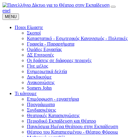
en
el
MENU
Ποιοι Είμαστε
Σκοποί
Καταστατικό - Εσωτερικός Κανονισμός - Πολιτικές
Γραφεία - Παραρτήματα
Ομάδες Εργασίας
ΔΣ Επιτροπές
Οι δράσεις σε διάφορες περιοχές
Γίνε μέλος
Ενημερωτικά δελτία
Διεκδικούμε
Ανακοινώσεις
Somers John
Τι κάνουμε
Επιμόρφωση - εργαστήρια
Προγράμματα
Συνδιασκέψεις
Θεατρικές Κατασκηνώσεις
Περιοδικό Εκπαίδευση και Θέατρο
Παγκόσμια Ημέρα Θεάτρου στην Εκπαίδευση
Θέατρο του Καταπιεσμένου - Θέατρο Φόρουμ