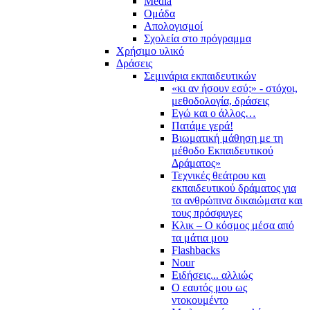
Media
Ομάδα
Απολογισμοί
Σχολεία στο πρόγραμμα
Χρήσιμο υλικό
Δράσεις
Σεμινάρια εκπαιδευτικών
«κι αν ήσουν εσύ;» - στόχοι,
μεθοδολογία, δράσεις
Εγώ και ο άλλος…
Πατάμε γερά!
Βιωματική μάθηση με τη
μέθοδο Εκπαιδευτικού
Δράματος»
Τεχνικές θεάτρου και
εκπαιδευτικού δράματος για
τα ανθρώπινα δικαιώματα και
τους πρόσφυγες
Κλικ – Ο κόσμος μέσα από
τα μάτια μου
Flashbacks
Nour
Ειδήσεις... αλλιώς
Ο εαυτός μου ως
ντοκουμέντο