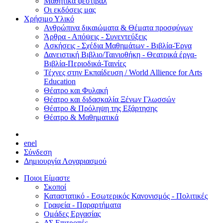
Μαθητικά φεστιβάλ
Οι εκδόσεις μας
Χρήσιμο Υλικό
Ανθρώπινα δικαιώματα & Θέματα προσφύγων
Άρθρα - Απόψεις - Συνεντεύξεις
Ασκήσεις - Σχέδια Μαθημάτων - Βιβλία-Έργα
Δανειστική Βιβλιο/Ταινιοθήκη - Θεατρικά έργα-
Βιβλία-Περιοδικά-Ταινίες
Τέχνες στην Εκπαίδευση / World Allience for Arts
Education
Θέατρο και Φυλακή
Θέατρο και διδασκαλία Ξένων Γλωσσών
Θέατρο & Πρόληψη της Εξάρτησης
Θέατρο & Μαθηματικά
en
el
Σύνδεση
Δημιουργία Λογαριασμού
Ποιοι Είμαστε
Σκοποί
Καταστατικό - Εσωτερικός Κανονισμός - Πολιτικές
Γραφεία - Παραρτήματα
Ομάδες Εργασίας
ΔΣ Επιτροπές