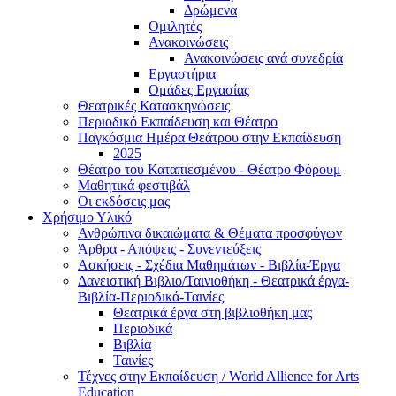
Δρώμενα
Ομιλητές
Ανακοινώσεις
Ανακοινώσεις ανά συνεδρία
Εργαστήρια
Ομάδες Εργασίας
Θεατρικές Κατασκηνώσεις
Περιοδικό Εκπαίδευση και Θέατρο
Παγκόσμια Ημέρα Θεάτρου στην Εκπαίδευση
2025
Θέατρο του Καταπιεσμένου - Θέατρο Φόρουμ
Μαθητικά φεστιβάλ
Οι εκδόσεις μας
Χρήσιμο Υλικό
Ανθρώπινα δικαιώματα & Θέματα προσφύγων
Άρθρα - Απόψεις - Συνεντεύξεις
Ασκήσεις - Σχέδια Μαθημάτων - Βιβλία-Έργα
Δανειστική Βιβλιο/Ταινιοθήκη - Θεατρικά έργα-
Βιβλία-Περιοδικά-Ταινίες
Θεατρικά έργα στη βιβλιοθήκη μας
Περιοδικά
Βιβλία
Ταινίες
Τέχνες στην Εκπαίδευση / World Allience for Arts
Education