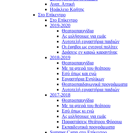
Ανατ. Αττική
Ηράκλειο Κρήτης
Στο Επίκεντρο
Στο Επίκεντρο
2019-2020
Θεατροπαιχνίδια
Ας μιλήσουμε για εμάς
Αυτοτελή εργαστήρια παιδιών
Οι έφηβοι ως ενεργοί πολίτες
Δράσεις εν καιρώ καραντίνας
2018-2019
Θεατροπαιχνίδια
Με τα φτερά του θεάτρου
Εσύ όπως και εγώ
Εργαστήρια Ενηλίκων
Θεατροπαιδαγωγικά προγράμματα
Αυτοτελή εργαστήρια παιδιών
2017-2018
Θεατροπαιχνίδια
Με τα φτερά του θεάτρου
Εσύ όπως κι εγώ
Ας μιλήσουμε για εμάς
Παραστάσεις Θεάτρου Φόρουμ
Εκπαιδευτικά προγράμματα
Summer Camp στο Επίκεντρο