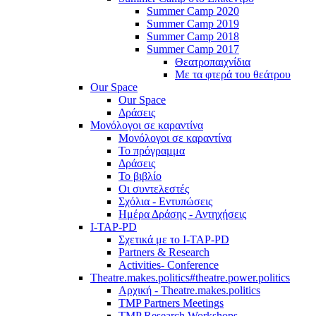
Summer Camp 2020
Summer Camp 2019
Summer Camp 2018
Summer Camp 2017
Θεατροπαιχνίδια
Με τα φτερά του θεάτρου
Our Space
Our Space
Δράσεις
Μονόλογοι σε καραντίνα
Μονόλογοι σε καραντίνα
Το πρόγραμμα
Δράσεις
Το βιβλίο
Οι συντελεστές
Σχόλια - Εντυπώσεις
Ημέρα Δράσης - Αντηχήσεις
I-TAP-PD
Σχετικά με το I-TAP-PD
Partners & Research
Activities- Conference
Theatre.makes.politics#theatre.power.politics
Αρχική - Theatre.makes.politics
TMP Partners Meetings
TMP Research Workshops