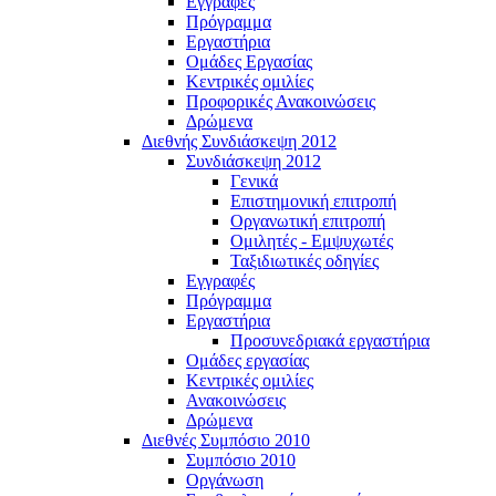
Εγγραφές
Πρόγραμμα
Εργαστήρια
Ομάδες Εργασίας
Κεντρικές ομιλίες
Προφορικές Ανακοινώσεις
Δρώμενα
Διεθνής Συνδιάσκεψη 2012
Συνδιάσκεψη 2012
Γενικά
Επιστημονική επιτροπή
Οργανωτική επιτροπή
Ομιλητές - Εμψυχωτές
Ταξιδιωτικές οδηγίες
Εγγραφές
Πρόγραμμα
Εργαστήρια
Προσυνεδριακά εργαστήρια
Ομάδες εργασίας
Κεντρικές ομιλίες
Ανακοινώσεις
Δρώμενα
Διεθνές Συμπόσιο 2010
Συμπόσιο 2010
Οργάνωση