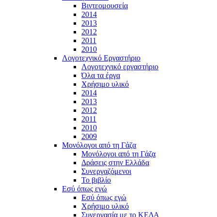
Βιντεομουσεία
2014
2013
2012
2011
2010
Λογοτεχνικό Εργαστήριο
Λογοτεχνικό εργαστήριο
Όλα τα έργα
Χρήσιμο υλικό
2014
2013
2012
2011
2010
2009
Μονόλογοι από τη Γάζα
Μονόλογοι από τη Γάζα
Δράσεις στην Ελλάδα
Συνεργαζόμενοι
To βιβλίο
Εσύ όπως εγώ
Εσύ όπως εγώ
Χρήσιμο υλικό
Συνεργασία με το ΚΕΔΑ