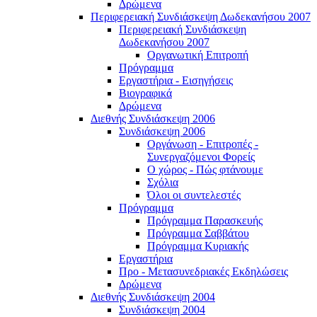
Δρώμενα
Περιφερειακή Συνδιάσκεψη Δωδεκανήσου 2007
Περιφερειακή Συνδιάσκεψη
Δωδεκανήσου 2007
Οργανωτική Επιτροπή
Πρόγραμμα
Εργαστήρια - Εισηγήσεις
Βιογραφικά
Δρώμενα
Διεθνής Συνδιάσκεψη 2006
Συνδιάσκεψη 2006
Οργάνωση - Επιτροπές -
Συνεργαζόμενοι Φορείς
Ο χώρος - Πώς φτάνουμε
Σχόλια
Όλοι οι συντελεστές
Πρόγραμμα
Πρόγραμμα Παρασκευής
Πρόγραμμα Σαββάτου
Πρόγραμμα Κυριακής
Εργαστήρια
Προ - Μετασυνεδριακές Εκδηλώσεις
Δρώμενα
Διεθνής Συνδιάσκεψη 2004
Συνδιάσκεψη 2004