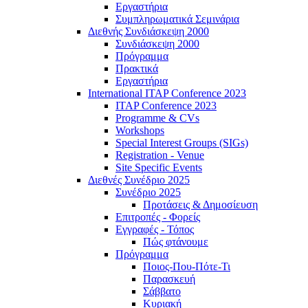
Εργαστήρια
Συμπληρωματικά Σεμινάρια
Διεθνής Συνδιάσκεψη 2000
Συνδιάσκεψη 2000
Πρόγραμμα
Πρακτικά
Εργαστήρια
International ITAP Conference 2023
ITAP Conference 2023
Programme & CVs
Workshops
Special Interest Groups (SIGs)
Registration - Venue
Site Specific Events
Διεθνές Συνέδριο 2025
Συνέδριο 2025
Προτάσεις & Δημοσίευση
Επιτροπές - Φορείς
Εγγραφές - Τόπος
Πώς φτάνουμε
Πρόγραμμα
Ποιος-Που-Πότε-Τι
Παρασκευή
Σάββατο
Κυριακή