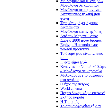
Με λογισμό και μ’ όνειρο -
Μονόλογοι σε καραντίνα
Μονόλογοι σε καραντίνα -
Αναζητώντας τη δική μου
φωνή
Έχω, έχεις, έχει, έχουμε
Δικαιώματα
Μονόλογοι και αντηχήσεις
Από τον Μπρεχτ... στον
Δαρείο 2800 μίλια δρόμος
Ειρήνη - Η ιστορία ενός
παιδιού πρόσφυγα
Το όνομά μου είναι … δικό
μου!
... εγώ είμαι Εγώ
Κινώντας το Νομαδικό Σώμα
– Μονόλογοι σε καραντίνα
Μπλοκάρουμε το ρατσισμό
στο σχολείο
Ο ήχος της πέτρας
World cinema
Πες το δυναμικά με εικόνες!
Σκληρό καρύδι
Η Τριμερής
Το σώμα αφηγείται (ή Δεν