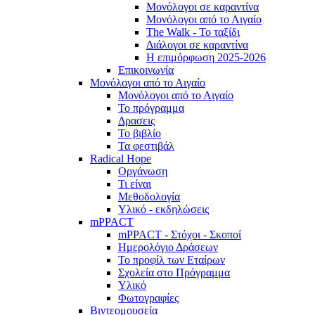
Μονόλογοι σε καραντίνα
Μονόλογοι από το Αιγαίο
The Walk - Το ταξίδι
Διάλογοι σε καραντίνα
Η επιμόρφωση 2025-2026
Επικοινωνία
Μονόλογοι από το Αιγαίο
Μονόλογοι από το Αιγαίο
Το πρόγραμμα
Δρασεις
Το βιβλίο
Τα φεστιβάλ
Radical Hope
Οργάνωση
Τι είναι
Μεθοδολογία
Υλικό - εκδηλώσεις
mPPACT
mPPACT - Στόχοι - Σκοποί
Ημερολόγιο Δράσεων
Το προφίλ των Εταίρων
Σχολεία στο Πρόγραμμα
Υλικό
Φωτογραφίες
Βιντεομουσεία