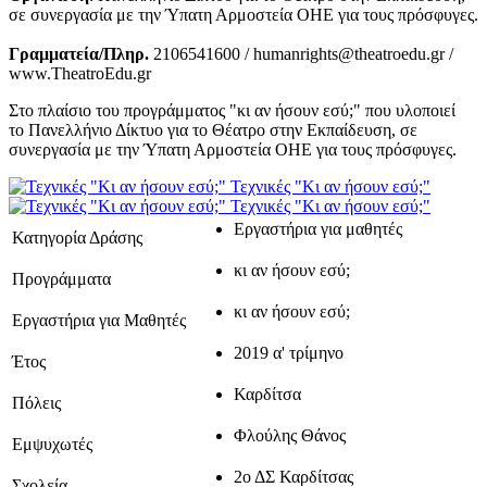
σε συνεργασία με την Ύπατη Αρμοστεία ΟΗΕ για τους πρόσφυγες.
Γραμματεία/Πληρ.
2106541600 / humanrights@theatroedu.gr /
www.TheatroEdu.gr
Στο πλαίσιο του προγράμματος "κι αν ήσουν εσύ;" που υλοποιεί
το Πανελλήνιο Δίκτυο για το Θέατρο στην Εκπαίδευση, σε
συνεργασία με την Ύπατη Αρμοστεία ΟΗΕ για τους πρόσφυγες.
Τεχνικές "Κι αν ήσουν εσύ;"
Τεχνικές "Κι αν ήσουν εσύ;"
Εργαστήρια για μαθητές
Κατηγορία Δράσης
κι αν ήσουν εσύ;
Προγράμματα
κι αν ήσουν εσύ;
Εργαστήρια για Μαθητές
2019 α' τρίμηνο
Έτος
Καρδίτσα
Πόλεις
Φλούλης Θάνος
Εμψυχωτές
2ο ΔΣ Καρδίτσας
Σχολεία