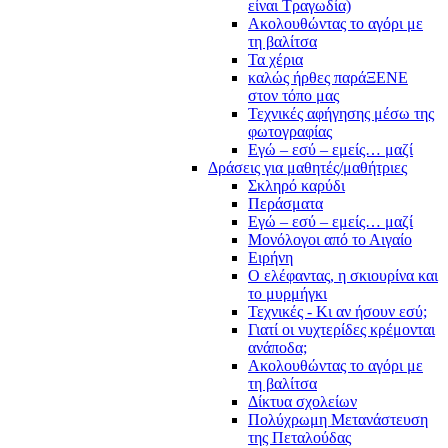
είναι Τραγωδία)
Ακολουθώντας το αγόρι με
τη βαλίτσα
Τα χέρια
καλώς ήρθες παράΞΕΝΕ
στον τόπο μας
Τεχνικές αφήγησης μέσω της
φωτογραφίας
Εγώ – εσύ – εμείς… μαζί
Δράσεις για μαθητές/μαθήτριες
Σκληρό καρύδι
Περάσματα
Εγώ – εσύ – εμείς… μαζί
Μονόλογοι από το Αιγαίο
Ειρήνη
Ο ελέφαντας, η σκιουρίνα και
το μυρμήγκι
Τεχνικές - Κι αν ήσουν εσύ;
Γιατί οι νυχτερίδες κρέμονται
ανάποδα;
Ακολουθώντας το αγόρι με
τη βαλίτσα
Δίκτυα σχολείων
Πολύχρωμη Μετανάστευση
της Πεταλούδας