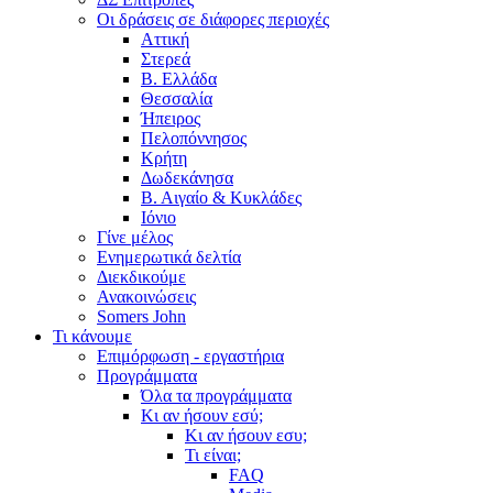
Οι δράσεις σε διάφορες περιοχές
Αττική
Στερεά
Β. Ελλάδα
Θεσσαλία
Ήπειρος
Πελοπόννησος
Κρήτη
Δωδεκάνησα
Β. Αιγαίο & Κυκλάδες
Ιόνιο
Γίνε μέλος
Ενημερωτικά δελτία
Διεκδικούμε
Ανακοινώσεις
Somers John
Τι κάνουμε
Επιμόρφωση - εργαστήρια
Προγράμματα
Όλα τα προγράμματα
Κι αν ήσουν εσύ;
Κι αν ήσουν εσυ;
Τι είναι;
FAQ