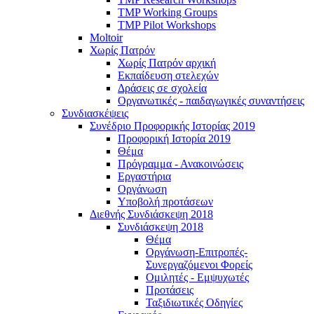
TMP Working Groups
TMP Pilot Workshops
Moltoir
Χωρίς Πατρόν
Χωρίς Πατρόν αρχική
Εκπαίδευση στελεχών
Δράσεις σε σχολεία
Οργανωτικές - παιδαγωγικές συναντήσεις
Συνδιασκέψεις
Συνέδριο Προφορικής Ιστορίας 2019
Προφορική Ιστορία 2019
Θέμα
Πρόγραμμα - Ανακοινώσεις
Εργαστήρια
Οργάνωση
Υποβολή προτάσεων
Διεθνής Συνδιάσκεψη 2018
Συνδιάσκεψη 2018
Θέμα
Οργάνωση-Επιτροπές-
Συνεργαζόμενοι Φορείς
Ομιλητές - Εμψυχωτές
Προτάσεις
Ταξιδιωτικές Οδηγίες