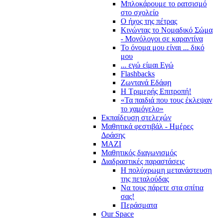
Μπλοκάρουμε το ρατσισμό
στο σχολείο
Ο ήχος της πέτρας
Κινώντας το Νομαδικό Σώμα
- Μονόλογοι σε καραντίνα
Το όνομα μου είναι ... δικό
μου
... εγώ είμαι Εγώ
Flashbacks
Ζωντανά Εδάφη
Η Τριμερής Επιτροπή!
«Τα παιδιά που τους έκλεψαν
το χαμόγελο»
Εκπαίδευση στελεχών
Μαθητικά φεστιβάλ - Ημέρες
Δράσης
ΜΑΖΙ
Μαθητικός διαγωνισμός
Διαδραστικές παραστάσεις
Η πολύχρωμη μετανάστευση
της πεταλούδας
Να τους πάρετε στα σπίτια
σας!
Περάσματα
Our Space