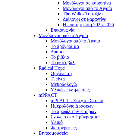
Μονόλογοι σε καραντίνα
Μονόλογοι από το Αιγαίο
The Walk - Το ταξίδι
Διάλογοι σε καραντίνα
Η επιμόρφωση 2025-2026
Επικοινωνία
Μονόλογοι από το Αιγαίο
Μονόλογοι από το Αιγαίο
Το πρόγραμμα
Δρασεις
Το βιβλίο
Τα φεστιβάλ
Radical Hope
Οργάνωση
Τι είναι
Μεθοδολογία
Υλικό - εκδηλώσεις
mPPACT
mPPACT - Στόχοι - Σκοποί
Ημερολόγιο Δράσεων
Το προφίλ των Εταίρων
Σχολεία στο Πρόγραμμα
Υλικό
Φωτογραφίες
Βιντεομουσεία