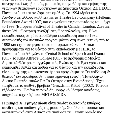
συνεργαστεί ως ηθοποιός, μουσικός, σκηνοθέτης και εμψυχωτής
νεανικών θεατρικών εργαστηρίων με Δημοτικά Θέατρα, ΔΗΠΕΘΕ,
Πανεπιστήμια και ανεξάρτητες ομάδες. Το 1994 ιδρύει στο
Λονδίνο με άλλους καλλιτέχνες το Theatre Lab Company (Hellenic
Foundation Award 1997) και σκηνοθετεί τις παραστάσεις του μέχρι
το 1998 (European Festival of Theatre in Camden London, Διεθνές
Φεστιβάλ "Θεατρική Άνοιξη" στη Θεσσαλονίκη, κά). Είναι
εκπαιδευτικός στη δευτεροβάθμια εκπαίδευση από το 1982,
συντονιστής πολιτιστικών προγραμμάτων στη Ανατ. Αττική από το
1998 και έχει συνεργαστεί σε επιμορφωτικά και πιλοτικά
προγράμματα για το θέατρο στην εκπαίδευση με ΠΕΚ, το
Πανεπιστήμιο Αθηνών, το Central School of Speech and Drama
(UK), το King Alfred's College (UK), το πρόγραμμα Μελίνα,
Δημοτικά Θέατρα, επαγγελματικές Ενώσεις κ.ά. Έχει γράψει και
επιμεληθεί βιβλία και άρθρα για το θέατρο και την εκπαίδευση,
είναι εισηγητής και συντονιστής του προγράμματος "εκπαίδευση &
θέατρο" και πρόεδρος στην επιστημονική ένωση "Πανελλήνιο
Δίκτυο Εκπαιδευτικών Για Το Θέατρο στην Εκπαίδευση". Έχει
τιμηθεί με το διεθνές βραβείο "Grozdanin Kikot" (2002). To 2003
εξέδωσε το "Για ένα νεανικό δημιουργικό θέατρο: ασκήσεις,
παιχνίδια, τεχνικές" εκδ ΜΕΤΑΙΧΜΙΟ.
H
Σμαρώ Χ. Γρηγοριάδου
είναι σολίστ κλασσικής κιθάρας,
συνθέτης και παιδαγωγός της μουσικής. Σπούδασε μουσική και
αρχιτεκτονική στην Αθήνα και συνέχισε τις μεταπτυχιακές της