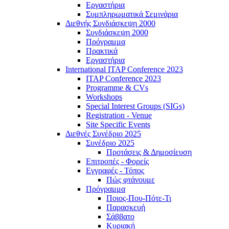
Εργαστήρια
Συμπληρωματικά Σεμινάρια
Διεθνής Συνδιάσκεψη 2000
Συνδιάσκεψη 2000
Πρόγραμμα
Πρακτικά
Εργαστήρια
International ITAP Conference 2023
ITAP Conference 2023
Programme & CVs
Workshops
Special Interest Groups (SIGs)
Registration - Venue
Site Specific Events
Διεθνές Συνέδριο 2025
Συνέδριο 2025
Προτάσεις & Δημοσίευση
Επιτροπές - Φορείς
Εγγραφές - Τόπος
Πώς φτάνουμε
Πρόγραμμα
Ποιος-Που-Πότε-Τι
Παρασκευή
Σάββατο
Κυριακή