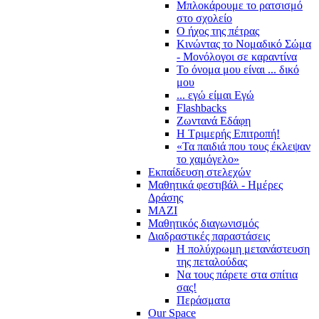
Μπλοκάρουμε το ρατσισμό
στο σχολείο
Ο ήχος της πέτρας
Κινώντας το Νομαδικό Σώμα
- Μονόλογοι σε καραντίνα
Το όνομα μου είναι ... δικό
μου
... εγώ είμαι Εγώ
Flashbacks
Ζωντανά Εδάφη
Η Τριμερής Επιτροπή!
«Τα παιδιά που τους έκλεψαν
το χαμόγελο»
Εκπαίδευση στελεχών
Μαθητικά φεστιβάλ - Ημέρες
Δράσης
ΜΑΖΙ
Μαθητικός διαγωνισμός
Διαδραστικές παραστάσεις
Η πολύχρωμη μετανάστευση
της πεταλούδας
Να τους πάρετε στα σπίτια
σας!
Περάσματα
Our Space