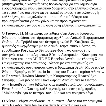
(σκηνογραφία, εικαστικά, νέες τεχνολογίες) για την δημιουργία
ενός ολοκληρωμένου θεατρικού δρώμενου στο ελληνικό σχολείο.
Το εργαστήριο απευθύνεται σε εκπαιδευτικούς, θεατρολόγους ή
καλλιτέχνες που ασχολούνται με το μαθητικό θέατρο και
προβληματίζονται για τον ρόλο και τις προδιαγραφές του
εκπαιδευτικού θεάτρου στην σύγχρονη ελληνική πραγματικότητα.
O
Γιώργος Π. Μπινιάρης
γεννήθηκε στην Αρχαία Κόρινθο.
Θέατρο σπούδασε στη δραματική σχολή του Λαϊκού Πειραματικού
Θεάτρου Λ. Τριβιζά και στη θεατρική σχολή Ε. Χατζίκου. Ως
ηθοποιός συνεργάστηκε με το Λαϊκό Πειραματικό Θέατρο, το
χοροθέατρο Ροές και το θέατρο Σφενδόνη, ως σκηνοθέτης
συνεργάστηκε με τα Δημοτικά Θέατρα Λουτρακίου, Καστοριάς και
Ναυπλίου και με το ΔΗ.ΠΕ.ΘΕ Βορείου Αιγαίου με έδρα τη Χίο.
Ως εμψυχωτής και δάσκαλος θεάτρου με καλλιτεχνικούς και
εκπαιδευτικούς οργανισμούς όπως η δραματική σχολή Μορφές στο
Θέατρο Εμπρός, το Μουσείο Ιστορίας του Πανεπιστημίου Αθηνών,
το Ελληνικό Παιδικό Μουσείο, η Κουμαντάρειος Πινακοθήκη
Σπάρτης. Είναι μέλος του Πανελληνίου Δικτύου για το Θέατρο
στην Εκπαίδευση και διδάσκει στα εκπαιδευτικά του προγράμματα.
Είναι ιδρυτικό μέλος της καλλιτεχνικής κι ερευνητικής ομάδας
"Μυθολογία" για το θέατρο, τον μύθο και τον ποιητικό λόγο.
Ο Νίκος Γκόβας
σπούδασε μαθηματικά, θέατρο και παιδαγωγικά
στην Ελλάδα, στην Αγγλία και στην Αυστραλία και έχει