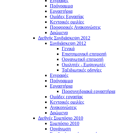
Εγγραφές
Πρόγραμμα
Εργαστήρια
Ομάδες Εργασίας
Κεντρικές ομιλίες
Προφορικές Ανακοινώσεις
Δρώμενα
Διεθνής Συνδιάσκεψη 2012
Συνδιάσκεψη 2012
Γενικά
Επιστημονική επιτροπή
Οργανωτική επιτροπή
Ομιλητές - Εμψυχωτές
Ταξιδιωτικές οδηγίες
Εγγραφές
Πρόγραμμα
Εργαστήρια
Προσυνεδριακά εργαστήρια
Ομάδες εργασίας
Κεντρικές ομιλίες
Ανακοινώσεις
Δρώμενα
Διεθνές Συμπόσιο 2010
Συμπόσιο 2010
Οργάνωση