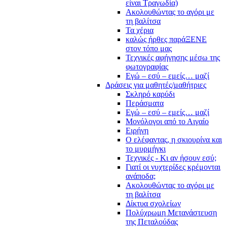
είναι Τραγωδία)
Ακολουθώντας το αγόρι με
τη βαλίτσα
Τα χέρια
καλώς ήρθες παράΞΕΝΕ
στον τόπο μας
Τεχνικές αφήγησης μέσω της
φωτογραφίας
Εγώ – εσύ – εμείς… μαζί
Δράσεις για μαθητές/μαθήτριες
Σκληρό καρύδι
Περάσματα
Εγώ – εσύ – εμείς… μαζί
Μονόλογοι από το Αιγαίο
Ειρήνη
Ο ελέφαντας, η σκιουρίνα και
το μυρμήγκι
Τεχνικές - Κι αν ήσουν εσύ;
Γιατί οι νυχτερίδες κρέμονται
ανάποδα;
Ακολουθώντας το αγόρι με
τη βαλίτσα
Δίκτυα σχολείων
Πολύχρωμη Μετανάστευση
της Πεταλούδας