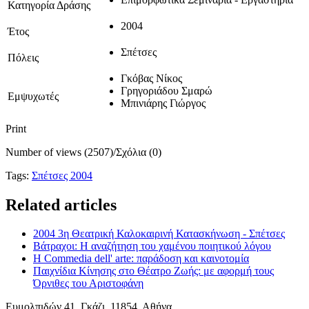
Κατηγορία Δράσης
2004
Έτος
Σπέτσες
Πόλεις
Γκόβας Νίκος
Γρηγοριάδου Σμαρώ
Εμψυχωτές
Μπινιάρης Γιώργος
Print
Number of views (2507)
/
Σχόλια (0)
Tags:
Σπέτσες 2004
Related articles
2004 3η Θεατρική Καλοκαιρινή Κατασκήνωση - Σπέτσες
Βάτραχοι: Η αναζήτηση του χαμένου ποιητικού λόγου
Η Commedia dell' arte: παράδοση και καινοτομία
Παιχνίδια Κίνησης στο Θέατρο Ζωής: με αφορμή τους
Όρνιθες του Αριστοφάνη
Ευμολπιδών 41, Γκάζι, 11854, Αθήνα