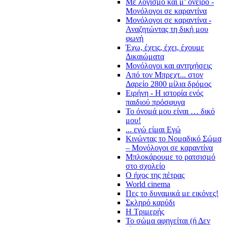
Με λογισμό και μ’ όνειρο -
Μονόλογοι σε καραντίνα
Μονόλογοι σε καραντίνα -
Αναζητώντας τη δική μου
φωνή
Έχω, έχεις, έχει, έχουμε
Δικαιώματα
Μονόλογοι και αντηχήσεις
Από τον Μπρεχτ... στον
Δαρείο 2800 μίλια δρόμος
Ειρήνη - Η ιστορία ενός
παιδιού πρόσφυγα
Το όνομά μου είναι … δικό
μου!
... εγώ είμαι Εγώ
Κινώντας το Νομαδικό Σώμα
– Μονόλογοι σε καραντίνα
Μπλοκάρουμε το ρατσισμό
στο σχολείο
Ο ήχος της πέτρας
World cinema
Πες το δυναμικά με εικόνες!
Σκληρό καρύδι
Η Τριμερής
Το σώμα αφηγείται (ή Δεν