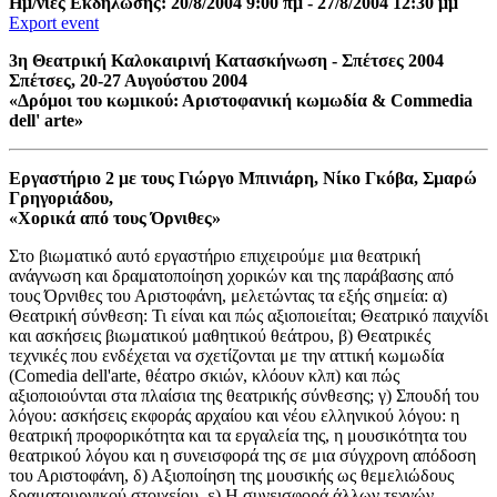
Ημ/νίες Εκδήλωσης: 20/8/2004 9:00 πμ - 27/8/2004 12:30 μμ
Export event
3η Θεατρική Καλοκαιρινή Κατασκήνωση - Σπέτσες 2004
Σπέτσες, 20-27 Αυγούστου 2004
«Δρόμοι του κωμικού: Αριστοφανική κωμωδία & Commedia
dell' arte»
Εργαστήριο 2 με τους Γιώργο Μπινιάρη, Νίκο Γκόβα, Σμαρώ
Γρηγοριάδου,
«Χορικά από τους Όρνιθες»
Στο βιωματικό αυτό εργαστήριο επιχειρούμε μια θεατρική
ανάγνωση και δραματοποίηση χορικών και της παράβασης από
τους Όρνιθες του Αριστοφάνη, μελετώντας τα εξής σημεία: α)
Θεατρική σύνθεση: Τι είναι και πώς αξιοποιείται; Θεατρικό παιχνίδι
και ασκήσεις βιωματικού μαθητικού θεάτρου, β) Θεατρικές
τεχνικές που ενδέχεται να σχετίζονται με την αττική κωμωδία
(Comedia dell'arte, θέατρο σκιών, κλόουν κλπ) και πώς
αξιοποιούνται στα πλαίσια της θεατρικής σύνθεσης; γ) Σπουδή του
λόγου: ασκήσεις εκφοράς αρχαίου και νέου ελληνικού λόγου: η
θεατρική προφορικότητα και τα εργαλεία της, η μουσικότητα του
θεατρικού λόγου και η συνεισφορά της σε μια σύγχρονη απόδοση
του Αριστοφάνη, δ) Αξιοποίηση της μουσικής ως θεμελιώδους
δραματουργικού στοιχείου, ε) Η συνεισφορά άλλων τεχνών