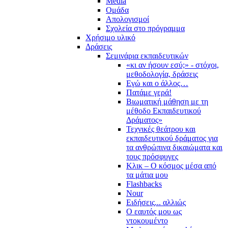
Media
Ομάδα
Απολογισμοί
Σχολεία στο πρόγραμμα
Χρήσιμο υλικό
Δράσεις
Σεμινάρια εκπαιδευτικών
«κι αν ήσουν εσύ;» - στόχοι,
μεθοδολογία, δράσεις
Εγώ και ο άλλος…
Πατάμε γερά!
Βιωματική μάθηση με τη
μέθοδο Εκπαιδευτικού
Δράματος»
Τεχνικές θεάτρου και
εκπαιδευτικού δράματος για
τα ανθρώπινα δικαιώματα και
τους πρόσφυγες
Κλικ – Ο κόσμος μέσα από
τα μάτια μου
Flashbacks
Nour
Ειδήσεις... αλλιώς
Ο εαυτός μου ως
ντοκουμέντο