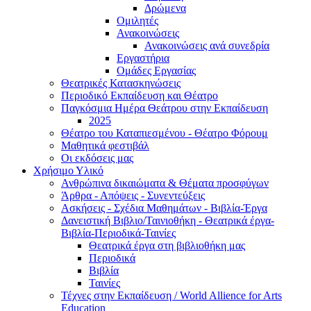
Δρώμενα
Ομιλητές
Ανακοινώσεις
Ανακοινώσεις ανά συνεδρία
Εργαστήρια
Ομάδες Εργασίας
Θεατρικές Κατασκηνώσεις
Περιοδικό Εκπαίδευση και Θέατρο
Παγκόσμια Ημέρα Θεάτρου στην Εκπαίδευση
2025
Θέατρο του Καταπιεσμένου - Θέατρο Φόρουμ
Μαθητικά φεστιβάλ
Οι εκδόσεις μας
Χρήσιμο Υλικό
Ανθρώπινα δικαιώματα & Θέματα προσφύγων
Άρθρα - Απόψεις - Συνεντεύξεις
Ασκήσεις - Σχέδια Μαθημάτων - Βιβλία-Έργα
Δανειστική Βιβλιο/Ταινιοθήκη - Θεατρικά έργα-
Βιβλία-Περιοδικά-Ταινίες
Θεατρικά έργα στη βιβλιοθήκη μας
Περιοδικά
Βιβλία
Ταινίες
Τέχνες στην Εκπαίδευση / World Allience for Arts
Education