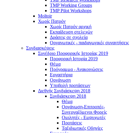
TMP Working Groups
TMP Pilot Workshops
Moltoir
Χωρίς Πατρόν
Χωρίς Πατρόν αρχική
Εκπαίδευση στελεχών
Δράσεις σε σχολεία
Οργανωτικές - παιδαγωγικές συναντήσεις
Συνδιασκέψεις
Συνέδριο Προφορικής Ιστορίας 2019
Προφορική Ιστορία 2019
Θέμα
Πρόγραμμα - Ανακοινώσεις
Εργαστήρια
Οργάνωση
Υποβολή προτάσεων
Διεθνής Συνδιάσκεψη 2018
Συνδιάσκεψη 2018
Θέμα
Οργάνωση-Επιτροπές-
Συνεργαζόμενοι Φορείς
Ομιλητές - Εμψυχωτές
Προτάσεις
Ταξιδιωτικές Οδηγίες