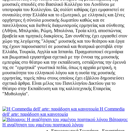
μουσικές σπουδές στο Βασιλικό Κολλέγιο του Λονδίνου με
υποτροφία του Κολλεγίου. Ως σολίστ κιθάρας έχει εμφανιστεί σε
συναυλίες στην Ελλάδα και το εξωτερικό, με ελληνικές και ξένες
ορχήστρες ή σύνολα μουσικής δωματίου καθώς και σε
πανελλήνιους και διεθνείς διαγωνισμούς ερμηνείας και σύνθεσης
(Αθήνα, Μπιλμπάο, Ρώμη, Μπολόνια, Τροία κλπ), αποσπώντας
βραβεία και τιμητικές διακρίσεις. Σαν συνθέτης έχει εργασθεί στον
χώρο της λεγόμενης "λόγιας" μουσικής και του θεάτρου και έργα
της έχουν παρουσιαστεί σε μουσικά και θεατρικά φεστιβάλ στην
Ελλάδα, Τουρκία, Αγγλία και Ισπανία. Πραγματοποιεί σεμινάρια
και βιωματικά εργαστήρια σχετικά με την έννοια της μουσικής
εμπειρίας στο θέατρο και την εκπαίδευση, εστιάζοντας την έρευνά
της σε "ερμητικά" γνωστικά πεδία, όπως η αρχαία μετρική, η
μουσικότητα του ελληνικού λόγου και η ουσία της μουσικής
ερμηνείας, τομείς πάνω στους οποίους έχει εξάλλου δημοσιεύσει
σχετικά άρθρα. Είναι μέλος του Πανελληνίου Δικτύου για το
Θέατρο στην Εκπαίδευση και της καλλιτεχνικής Εταιρείας
"Μυθολογία".
Η Commedia
dell' arte: παράδοση και καινοτομία
Βάτραχοι:
Η αναζήτηση του χαμένου ποιητικού λόγου
Επιμορφωτικά Σεμινάρια - Εργαστήρια