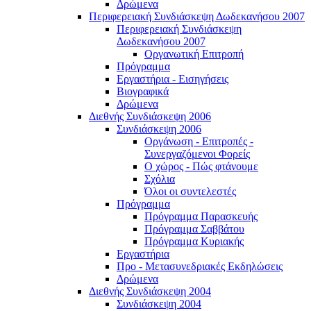
Δρώμενα
Περιφερειακή Συνδιάσκεψη Δωδεκανήσου 2007
Περιφερειακή Συνδιάσκεψη
Δωδεκανήσου 2007
Οργανωτική Επιτροπή
Πρόγραμμα
Εργαστήρια - Εισηγήσεις
Βιογραφικά
Δρώμενα
Διεθνής Συνδιάσκεψη 2006
Συνδιάσκεψη 2006
Οργάνωση - Επιτροπές -
Συνεργαζόμενοι Φορείς
Ο χώρος - Πώς φτάνουμε
Σχόλια
Όλοι οι συντελεστές
Πρόγραμμα
Πρόγραμμα Παρασκευής
Πρόγραμμα Σαββάτου
Πρόγραμμα Κυριακής
Εργαστήρια
Προ - Μετασυνεδριακές Εκδηλώσεις
Δρώμενα
Διεθνής Συνδιάσκεψη 2004
Συνδιάσκεψη 2004