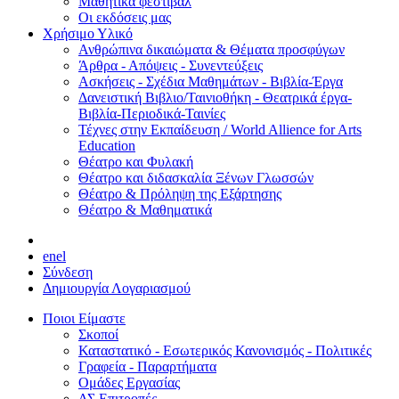
Μαθητικά φεστιβάλ
Οι εκδόσεις μας
Χρήσιμο Υλικό
Ανθρώπινα δικαιώματα & Θέματα προσφύγων
Άρθρα - Απόψεις - Συνεντεύξεις
Ασκήσεις - Σχέδια Μαθημάτων - Βιβλία-Έργα
Δανειστική Βιβλιο/Ταινιοθήκη - Θεατρικά έργα-
Βιβλία-Περιοδικά-Ταινίες
Τέχνες στην Εκπαίδευση / World Allience for Arts
Education
Θέατρο και Φυλακή
Θέατρο και διδασκαλία Ξένων Γλωσσών
Θέατρο & Πρόληψη της Εξάρτησης
Θέατρο & Μαθηματικά
en
el
Σύνδεση
Δημιουργία Λογαριασμού
Ποιοι Είμαστε
Σκοποί
Καταστατικό - Εσωτερικός Κανονισμός - Πολιτικές
Γραφεία - Παραρτήματα
Ομάδες Εργασίας
ΔΣ Επιτροπές