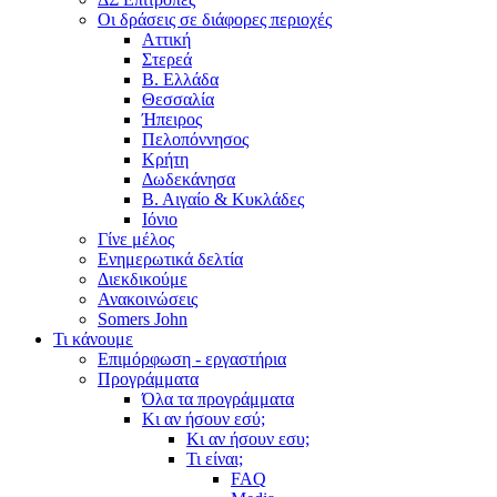
Οι δράσεις σε διάφορες περιοχές
Αττική
Στερεά
Β. Ελλάδα
Θεσσαλία
Ήπειρος
Πελοπόννησος
Κρήτη
Δωδεκάνησα
Β. Αιγαίο & Κυκλάδες
Ιόνιο
Γίνε μέλος
Ενημερωτικά δελτία
Διεκδικούμε
Ανακοινώσεις
Somers John
Τι κάνουμε
Επιμόρφωση - εργαστήρια
Προγράμματα
Όλα τα προγράμματα
Κι αν ήσουν εσύ;
Κι αν ήσουν εσυ;
Τι είναι;
FAQ