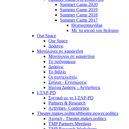
Summer Camp 2020
Summer Camp 2019
Summer Camp 2018
Summer Camp 2017
Θεατροπαιχνίδια
Με τα φτερά του θεάτρου
Our Space
Our Space
Δράσεις
Μονόλογοι σε καραντίνα
Μονόλογοι σε καραντίνα
Το πρόγραμμα
Δράσεις
Το βιβλίο
Οι συντελεστές
Σχόλια - Εντυπώσεις
Ημέρα Δράσης - Αντηχήσεις
I-TAP-PD
Σχετικά με το I-TAP-PD
Partners & Research
Activities- Conference
Theatre.makes.politics#theatre.power.politics
Αρχική - Theatre.makes.politics
TMP Partners Meetings
TMP Research Workshops