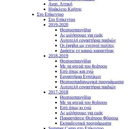
Ανατ. Αττική
Ηράκλειο Κρήτης
Στο Επίκεντρο
Στο Επίκεντρο
2019-2020
Θεατροπαιχνίδια
Ας μιλήσουμε για εμάς
Αυτοτελή εργαστήρια παιδιών
Οι έφηβοι ως ενεργοί πολίτες
Δράσεις εν καιρώ καραντίνας
2018-2019
Θεατροπαιχνίδια
Με τα φτερά του θεάτρου
Εσύ όπως και εγώ
Εργαστήρια Ενηλίκων
Θεατροπαιδαγωγικά προγράμματα
Αυτοτελή εργαστήρια παιδιών
2017-2018
Θεατροπαιχνίδια
Με τα φτερά του θεάτρου
Εσύ όπως κι εγώ
Ας μιλήσουμε για εμάς
Παραστάσεις Θεάτρου Φόρουμ
Εκπαιδευτικά προγράμματα
Summer Camp στο Επίκεντρο