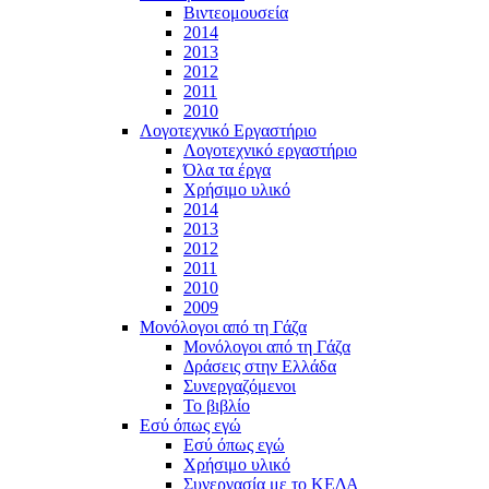
Βιντεομουσεία
2014
2013
2012
2011
2010
Λογοτεχνικό Εργαστήριο
Λογοτεχνικό εργαστήριο
Όλα τα έργα
Χρήσιμο υλικό
2014
2013
2012
2011
2010
2009
Μονόλογοι από τη Γάζα
Μονόλογοι από τη Γάζα
Δράσεις στην Ελλάδα
Συνεργαζόμενοι
To βιβλίο
Εσύ όπως εγώ
Εσύ όπως εγώ
Χρήσιμο υλικό
Συνεργασία με το ΚΕΔΑ