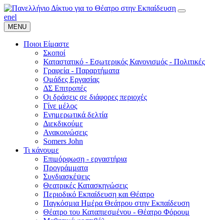
en
el
MENU
Ποιοι Είμαστε
Σκοποί
Καταστατικό - Εσωτερικός Κανονισμός - Πολιτικές
Γραφεία - Παραρτήματα
Ομάδες Εργασίας
ΔΣ Επιτροπές
Οι δράσεις σε διάφορες περιοχές
Γίνε μέλος
Ενημερωτικά δελτία
Διεκδικούμε
Ανακοινώσεις
Somers John
Τι κάνουμε
Επιμόρφωση - εργαστήρια
Προγράμματα
Συνδιασκέψεις
Θεατρικές Κατασκηνώσεις
Περιοδικό Εκπαίδευση και Θέατρο
Παγκόσμια Ημέρα Θεάτρου στην Εκπαίδευση
Θέατρο του Καταπιεσμένου - Θέατρο Φόρουμ