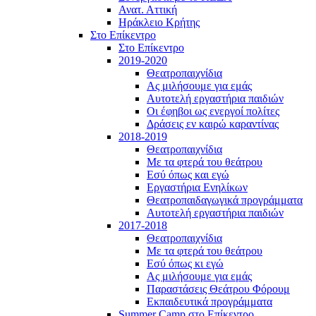
Ανατ. Αττική
Ηράκλειο Κρήτης
Στο Επίκεντρο
Στο Επίκεντρο
2019-2020
Θεατροπαιχνίδια
Ας μιλήσουμε για εμάς
Αυτοτελή εργαστήρια παιδιών
Οι έφηβοι ως ενεργοί πολίτες
Δράσεις εν καιρώ καραντίνας
2018-2019
Θεατροπαιχνίδια
Με τα φτερά του θεάτρου
Εσύ όπως και εγώ
Εργαστήρια Ενηλίκων
Θεατροπαιδαγωγικά προγράμματα
Αυτοτελή εργαστήρια παιδιών
2017-2018
Θεατροπαιχνίδια
Με τα φτερά του θεάτρου
Εσύ όπως κι εγώ
Ας μιλήσουμε για εμάς
Παραστάσεις Θεάτρου Φόρουμ
Εκπαιδευτικά προγράμματα
Summer Camp στο Επίκεντρο