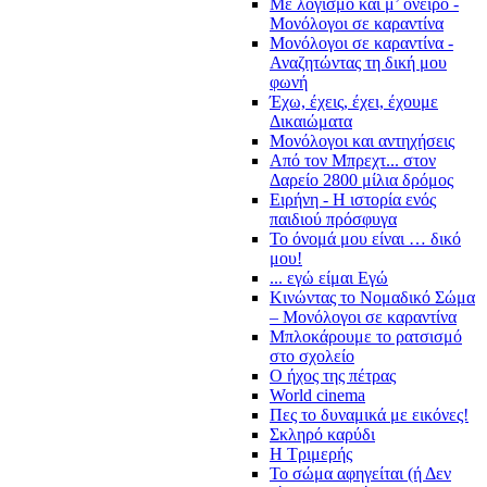
Με λογισμό και μ’ όνειρο -
Μονόλογοι σε καραντίνα
Μονόλογοι σε καραντίνα -
Αναζητώντας τη δική μου
φωνή
Έχω, έχεις, έχει, έχουμε
Δικαιώματα
Μονόλογοι και αντηχήσεις
Από τον Μπρεχτ... στον
Δαρείο 2800 μίλια δρόμος
Ειρήνη - Η ιστορία ενός
παιδιού πρόσφυγα
Το όνομά μου είναι … δικό
μου!
... εγώ είμαι Εγώ
Κινώντας το Νομαδικό Σώμα
– Μονόλογοι σε καραντίνα
Μπλοκάρουμε το ρατσισμό
στο σχολείο
Ο ήχος της πέτρας
World cinema
Πες το δυναμικά με εικόνες!
Σκληρό καρύδι
Η Τριμερής
Το σώμα αφηγείται (ή Δεν