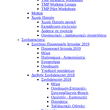
TMP Working Groups
TMP Pilot Workshops
Moltoir
Χωρίς Πατρόν
Χωρίς Πατρόν αρχική
Εκπαίδευση στελεχών
Δράσεις σε σχολεία
Οργανωτικές - παιδαγωγικές συναντήσεις
Συνδιασκέψεις
Συνέδριο Προφορικής Ιστορίας 2019
Προφορική Ιστορία 2019
Θέμα
Πρόγραμμα - Ανακοινώσεις
Εργαστήρια
Οργάνωση
Υποβολή προτάσεων
Διεθνής Συνδιάσκεψη 2018
Συνδιάσκεψη 2018
Θέμα
Οργάνωση-Επιτροπές-
Συνεργαζόμενοι Φορείς
Ομιλητές - Εμψυχωτές
Προτάσεις
Ταξιδιωτικές Οδηγίες