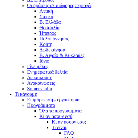
Οι δράσεις σε διάφορες περιοχές
Αττική
Στερεά
Β. Ελλάδα
Θεσσαλία
Ήπειρος
Πελοπόννησος
Κρήτη
Δωδεκάνησα
Β. Αιγαίο & Κυκλάδες
Ιόνιο
Γίνε μέλος
Ενημερωτικά δελτία
Διεκδικούμε
Ανακοινώσεις
Somers John
Τι κάνουμε
Επιμόρφωση - εργαστήρια
Προγράμματα
Όλα τα προγράμματα
Κι αν ήσουν εσύ;
Κι αν ήσουν εσυ;
Τι είναι;
FAQ