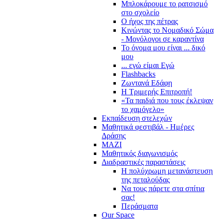
Μπλοκάρουμε το ρατσισμό
στο σχολείο
Ο ήχος της πέτρας
Κινώντας το Νομαδικό Σώμα
- Μονόλογοι σε καραντίνα
Το όνομα μου είναι ... δικό
μου
... εγώ είμαι Εγώ
Flashbacks
Ζωντανά Εδάφη
Η Τριμερής Επιτροπή!
«Τα παιδιά που τους έκλεψαν
το χαμόγελο»
Εκπαίδευση στελεχών
Μαθητικά φεστιβάλ - Ημέρες
Δράσης
ΜΑΖΙ
Μαθητικός διαγωνισμός
Διαδραστικές παραστάσεις
Η πολύχρωμη μετανάστευση
της πεταλούδας
Να τους πάρετε στα σπίτια
σας!
Περάσματα
Our Space