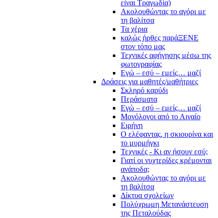
είναι Τραγωδία)
Ακολουθώντας το αγόρι με
τη βαλίτσα
Τα χέρια
καλώς ήρθες παράΞΕΝΕ
στον τόπο μας
Τεχνικές αφήγησης μέσω της
φωτογραφίας
Εγώ – εσύ – εμείς… μαζί
Δράσεις για μαθητές/μαθήτριες
Σκληρό καρύδι
Περάσματα
Εγώ – εσύ – εμείς… μαζί
Μονόλογοι από το Αιγαίο
Ειρήνη
Ο ελέφαντας, η σκιουρίνα και
το μυρμήγκι
Τεχνικές - Κι αν ήσουν εσύ;
Γιατί οι νυχτερίδες κρέμονται
ανάποδα;
Ακολουθώντας το αγόρι με
τη βαλίτσα
Δίκτυα σχολείων
Πολύχρωμη Μετανάστευση
της Πεταλούδας