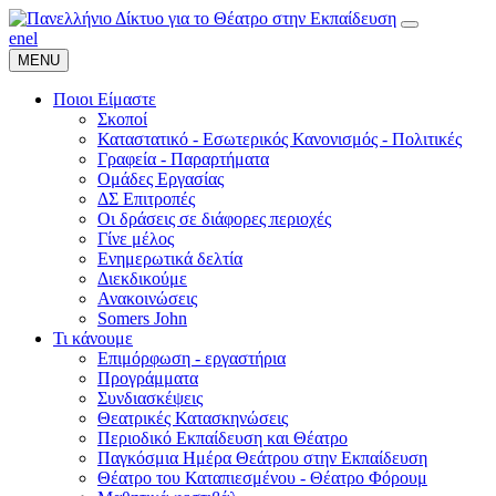
en
el
MENU
Ποιοι Είμαστε
Σκοποί
Καταστατικό - Εσωτερικός Κανονισμός - Πολιτικές
Γραφεία - Παραρτήματα
Ομάδες Εργασίας
ΔΣ Επιτροπές
Οι δράσεις σε διάφορες περιοχές
Γίνε μέλος
Ενημερωτικά δελτία
Διεκδικούμε
Ανακοινώσεις
Somers John
Τι κάνουμε
Επιμόρφωση - εργαστήρια
Προγράμματα
Συνδιασκέψεις
Θεατρικές Κατασκηνώσεις
Περιοδικό Εκπαίδευση και Θέατρο
Παγκόσμια Ημέρα Θεάτρου στην Εκπαίδευση
Θέατρο του Καταπιεσμένου - Θέατρο Φόρουμ