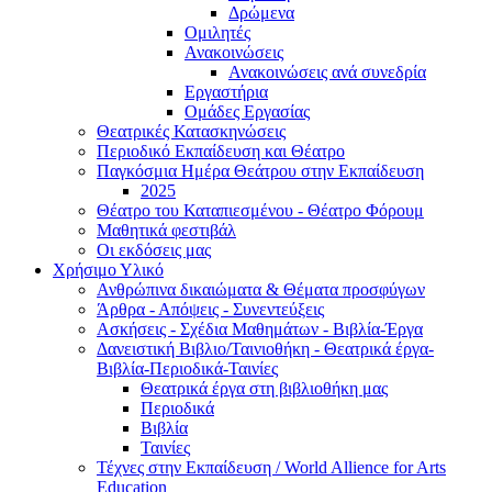
Δρώμενα
Ομιλητές
Ανακοινώσεις
Ανακοινώσεις ανά συνεδρία
Εργαστήρια
Ομάδες Εργασίας
Θεατρικές Κατασκηνώσεις
Περιοδικό Εκπαίδευση και Θέατρο
Παγκόσμια Ημέρα Θεάτρου στην Εκπαίδευση
2025
Θέατρο του Καταπιεσμένου - Θέατρο Φόρουμ
Μαθητικά φεστιβάλ
Οι εκδόσεις μας
Χρήσιμο Υλικό
Ανθρώπινα δικαιώματα & Θέματα προσφύγων
Άρθρα - Απόψεις - Συνεντεύξεις
Ασκήσεις - Σχέδια Μαθημάτων - Βιβλία-Έργα
Δανειστική Βιβλιο/Ταινιοθήκη - Θεατρικά έργα-
Βιβλία-Περιοδικά-Ταινίες
Θεατρικά έργα στη βιβλιοθήκη μας
Περιοδικά
Βιβλία
Ταινίες
Τέχνες στην Εκπαίδευση / World Allience for Arts
Education