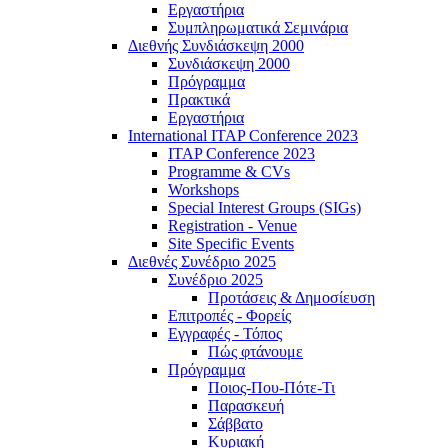
Εργαστήρια
Συμπληρωματικά Σεμινάρια
Διεθνής Συνδιάσκεψη 2000
Συνδιάσκεψη 2000
Πρόγραμμα
Πρακτικά
Εργαστήρια
International ITAP Conference 2023
ITAP Conference 2023
Programme & CVs
Workshops
Special Interest Groups (SIGs)
Registration - Venue
Site Specific Events
Διεθνές Συνέδριο 2025
Συνέδριο 2025
Προτάσεις & Δημοσίευση
Επιτροπές - Φορείς
Εγγραφές - Τόπος
Πώς φτάνουμε
Πρόγραμμα
Ποιος-Που-Πότε-Τι
Παρασκευή
Σάββατο
Κυριακή