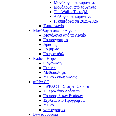
Μονόλογοι σε καραντίνα
Μονόλογοι από το Αιγαίο
The Walk - Το ταξίδι
Διάλογοι σε καραντίνα
Η επιμόρφωση 2025-2026
Επικοινωνία
Μονόλογοι από το Αιγαίο
Μονόλογοι από το Αιγαίο
Το πρόγραμμα
Δρασεις
Το βιβλίο
Τα φεστιβάλ
Radical Hope
Οργάνωση
Τι είναι
Μεθοδολογία
Υλικό - εκδηλώσεις
mPPACT
mPPACT - Στόχοι - Σκοποί
Ημερολόγιο Δράσεων
Το προφίλ των Εταίρων
Σχολεία στο Πρόγραμμα
Υλικό
Φωτογραφίες
Βιντεομουσεία