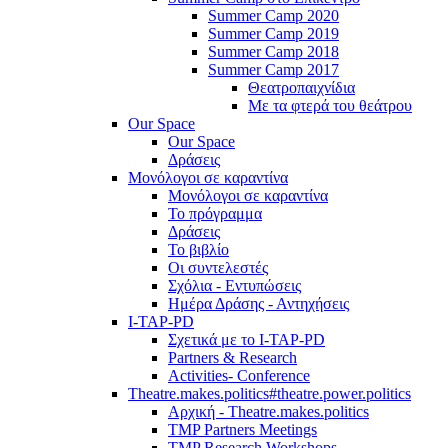
Summer Camp 2020
Summer Camp 2019
Summer Camp 2018
Summer Camp 2017
Θεατροπαιχνίδια
Με τα φτερά του θεάτρου
Our Space
Our Space
Δράσεις
Μονόλογοι σε καραντίνα
Μονόλογοι σε καραντίνα
Το πρόγραμμα
Δράσεις
Το βιβλίο
Οι συντελεστές
Σχόλια - Εντυπώσεις
Ημέρα Δράσης - Αντηχήσεις
I-TAP-PD
Σχετικά με το I-TAP-PD
Partners & Research
Activities- Conference
Theatre.makes.politics#theatre.power.politics
Αρχική - Theatre.makes.politics
TMP Partners Meetings
TMP Research Workshops