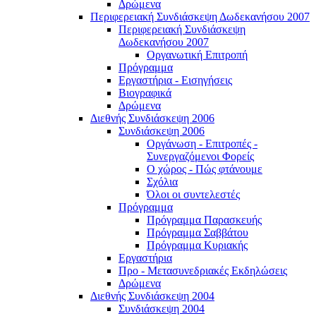
Δρώμενα
Περιφερειακή Συνδιάσκεψη Δωδεκανήσου 2007
Περιφερειακή Συνδιάσκεψη
Δωδεκανήσου 2007
Οργανωτική Επιτροπή
Πρόγραμμα
Εργαστήρια - Εισηγήσεις
Βιογραφικά
Δρώμενα
Διεθνής Συνδιάσκεψη 2006
Συνδιάσκεψη 2006
Οργάνωση - Επιτροπές -
Συνεργαζόμενοι Φορείς
Ο χώρος - Πώς φτάνουμε
Σχόλια
Όλοι οι συντελεστές
Πρόγραμμα
Πρόγραμμα Παρασκευής
Πρόγραμμα Σαββάτου
Πρόγραμμα Κυριακής
Εργαστήρια
Προ - Μετασυνεδριακές Εκδηλώσεις
Δρώμενα
Διεθνής Συνδιάσκεψη 2004
Συνδιάσκεψη 2004