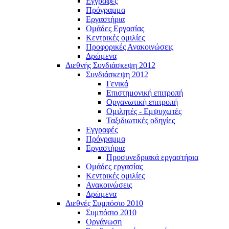
Εγγραφές
Πρόγραμμα
Εργαστήρια
Ομάδες Εργασίας
Κεντρικές ομιλίες
Προφορικές Ανακοινώσεις
Δρώμενα
Διεθνής Συνδιάσκεψη 2012
Συνδιάσκεψη 2012
Γενικά
Επιστημονική επιτροπή
Οργανωτική επιτροπή
Ομιλητές - Εμψυχωτές
Ταξιδιωτικές οδηγίες
Εγγραφές
Πρόγραμμα
Εργαστήρια
Προσυνεδριακά εργαστήρια
Ομάδες εργασίας
Κεντρικές ομιλίες
Ανακοινώσεις
Δρώμενα
Διεθνές Συμπόσιο 2010
Συμπόσιο 2010
Οργάνωση