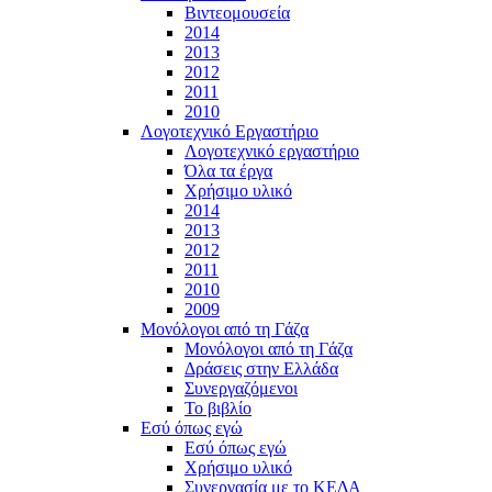
Βιντεομουσεία
2014
2013
2012
2011
2010
Λογοτεχνικό Εργαστήριο
Λογοτεχνικό εργαστήριο
Όλα τα έργα
Χρήσιμο υλικό
2014
2013
2012
2011
2010
2009
Μονόλογοι από τη Γάζα
Μονόλογοι από τη Γάζα
Δράσεις στην Ελλάδα
Συνεργαζόμενοι
To βιβλίο
Εσύ όπως εγώ
Εσύ όπως εγώ
Χρήσιμο υλικό
Συνεργασία με το ΚΕΔΑ