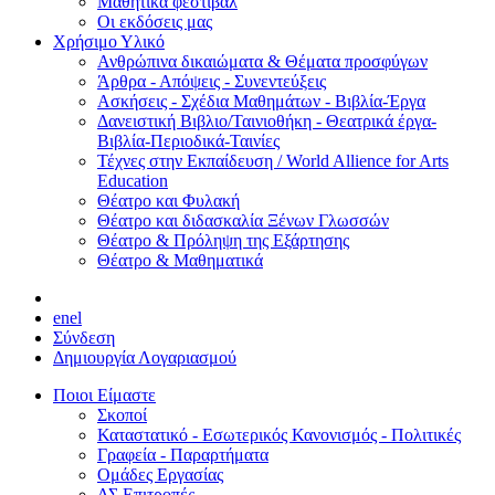
Μαθητικά φεστιβάλ
Οι εκδόσεις μας
Χρήσιμο Υλικό
Ανθρώπινα δικαιώματα & Θέματα προσφύγων
Άρθρα - Απόψεις - Συνεντεύξεις
Ασκήσεις - Σχέδια Μαθημάτων - Βιβλία-Έργα
Δανειστική Βιβλιο/Ταινιοθήκη - Θεατρικά έργα-
Βιβλία-Περιοδικά-Ταινίες
Τέχνες στην Εκπαίδευση / World Allience for Arts
Education
Θέατρο και Φυλακή
Θέατρο και διδασκαλία Ξένων Γλωσσών
Θέατρο & Πρόληψη της Εξάρτησης
Θέατρο & Μαθηματικά
en
el
Σύνδεση
Δημιουργία Λογαριασμού
Ποιοι Είμαστε
Σκοποί
Καταστατικό - Εσωτερικός Κανονισμός - Πολιτικές
Γραφεία - Παραρτήματα
Ομάδες Εργασίας
ΔΣ Επιτροπές