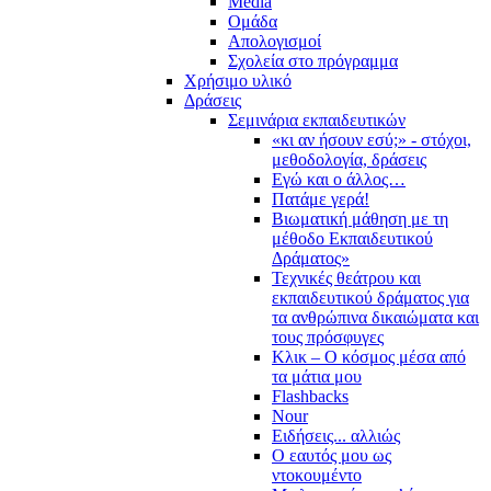
Media
Ομάδα
Απολογισμοί
Σχολεία στο πρόγραμμα
Χρήσιμο υλικό
Δράσεις
Σεμινάρια εκπαιδευτικών
«κι αν ήσουν εσύ;» - στόχοι,
μεθοδολογία, δράσεις
Εγώ και ο άλλος…
Πατάμε γερά!
Βιωματική μάθηση με τη
μέθοδο Εκπαιδευτικού
Δράματος»
Τεχνικές θεάτρου και
εκπαιδευτικού δράματος για
τα ανθρώπινα δικαιώματα και
τους πρόσφυγες
Κλικ – Ο κόσμος μέσα από
τα μάτια μου
Flashbacks
Nour
Ειδήσεις... αλλιώς
Ο εαυτός μου ως
ντοκουμέντο