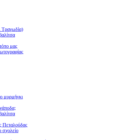
ι Τραγωδία)
βαλίτσα
τόπο μας
φωτογραφίας
το μυρμήγκι
ανάποδα;
βαλίτσα
ς Πεταλούδας
 σχολείο