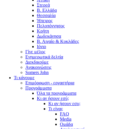
Στερεά
Β. Ελλάδα
Θεσσαλία
Ήπειρος
Πελοπόννησος
Κρήτη
Δωδεκάνησα
Β. Αιγαίο & Κυκλάδες
Ιόνιο
Γίνε μέλος
Ενημερωτικά δελτία
Διεκδικούμε
Ανακοινώσεις
Somers John
Τι κάνουμε
Επιμόρφωση - εργαστήρια
Προγράμματα
Όλα τα προγράμματα
Κι αν ήσουν εσύ;
Κι αν ήσουν εσυ;
Τι είναι;
FAQ
Media
Ομάδα