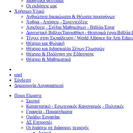
Μαθητικά φεστιβάλ
Οι εκδόσεις μας
Χρήσιμο Υλικό
Ανθρώπινα δικαιώματα & Θέματα προσφύγων
Άρθρα - Απόψεις - Συνεντεύξεις
Ασκήσεις - Σχέδια Μαθημάτων - Βιβλία-Έργα
Δανειστική Βιβλιο/Ταινιοθήκη - Θεατρικά έργα-Βιβλία-
Τέχνες στην Εκπαίδευση / World Allience for Arts Educa
Θέατρο και Φυλακή
Θέατρο και διδασκαλία Ξένων Γλωσσών
Θέατρο & Πρόληψη της Εξάρτησης
Θέατρο & Μαθηματικά
en
el
Σύνδεση
Δημιουργία Λογαριασμού
Ποιοι Είμαστε
Σκοποί
Καταστατικό - Εσωτερικός Κανονισμός - Πολιτικές
Γραφεία - Παραρτήματα
Ομάδες Εργασίας
ΔΣ Επιτροπές
Οι δράσεις σε διάφορες περιοχές
Αττική