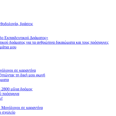
μεθοδολογία, δράσεις
δο Εκπαιδευτικού Δράματος»
τικού δράματος για τα ανθρώπινα δικαιώματα και τους πρόσφυγες
μάτια μου
ονόλογοι σε καραντίνα
ζητώντας τη δική μου φωνή
ιώματα
ο 2800 μίλια δρόμος
ού πρόσφυγα
υ!
 Μονόλογοι σε καραντίνα
 σχολείο