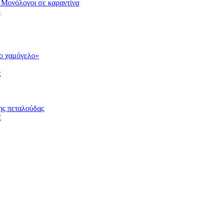
 Μονόλογοι σε καραντίνα
υ
το χαμόγελο»
ς
ης πεταλούδας
!