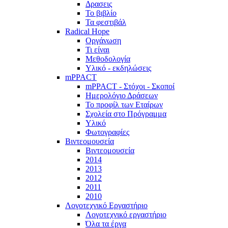
Δρασεις
Το βιβλίο
Τα φεστιβάλ
Radical Hope
Οργάνωση
Τι είναι
Μεθοδολογία
Υλικό - εκδηλώσεις
mPPACT
mPPACT - Στόχοι - Σκοποί
Ημερολόγιο Δράσεων
Το προφίλ των Εταίρων
Σχολεία στο Πρόγραμμα
Υλικό
Φωτογραφίες
Βιντεομουσεία
Βιντεομουσεία
2014
2013
2012
2011
2010
Λογοτεχνικό Εργαστήριο
Λογοτεχνικό εργαστήριο
Όλα τα έργα