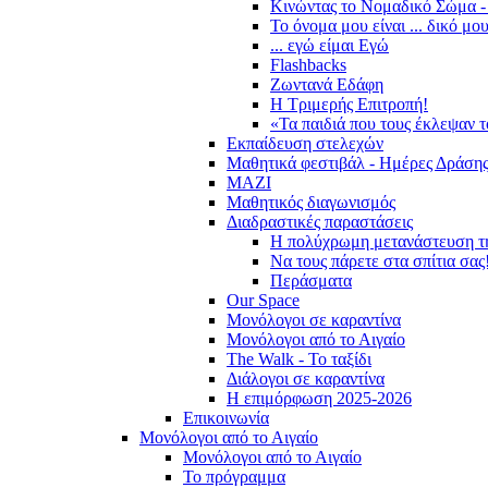
Κινώντας το Νομαδικό Σώμα -
Το όνομα μου είναι ... δικό μο
... εγώ είμαι Εγώ
Flashbacks
Ζωντανά Εδάφη
Η Τριμερής Επιτροπή!
«Τα παιδιά που τους έκλεψαν 
Εκπαίδευση στελεχών
Μαθητικά φεστιβάλ - Ημέρες Δράση
ΜΑΖΙ
Μαθητικός διαγωνισμός
Διαδραστικές παραστάσεις
Η πολύχρωμη μετανάστευση τ
Να τους πάρετε στα σπίτια σας
Περάσματα
Our Space
Μονόλογοι σε καραντίνα
Μονόλογοι από το Αιγαίο
The Walk - Το ταξίδι
Διάλογοι σε καραντίνα
Η επιμόρφωση 2025-2026
Επικοινωνία
Μονόλογοι από το Αιγαίο
Μονόλογοι από το Αιγαίο
Το πρόγραμμα