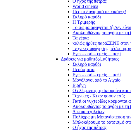
Ο ήχος της πέτρας
World cinema
Πες το δυναμικά με εικόνες!
Σκληρό καρύδι
Η Τριμερής
Το σώμα αφηγείται (ή Δεν είνα
Ακολουθώντας το αγόρι με τη 
Τα χέρια
καλώς ήρθες παράΞΕΝΕ στον 
Τεχνικές αφήγησης μέσω της 
Εγώ – εσύ – εμείς… μαζί
Δράσεις για μαθητές/μαθήτριες
Σκληρό καρύδι
Περάσματα
Εγώ – εσύ – εμείς… μαζί
Μονόλογοι από το Αιγαίο
Ειρήνη
Ο ελέφαντας, η σκιουρίνα και 
Τεχνικές - Κι αν ήσουν εσύ;
Γιατί οι νυχτερίδες κρέμονται 
Ακολουθώντας το αγόρι με τη 
Δίκτυα σχολείων
Πολύχρωμη Μετανάστευση τη
Μπλοκάρουμε το ρατσισμό στο
Ο ήχος της πέτρας