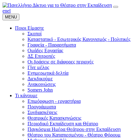
en
el
MENU
Ποιοι Είμαστε
Σκοποί
Καταστατικό - Εσωτερικός Κανονισμός - Πολιτικές
Γραφεία - Παραρτήματα
Ομάδες Εργασίας
ΔΣ Επιτροπές
Οι δράσεις σε διάφορες περιοχές
Γίνε μέλος
Ενημερωτικά δελτία
Διεκδικούμε
Ανακοινώσεις
Somers John
Τι κάνουμε
Επιμόρφωση - εργαστήρια
Προγράμματα
Συνδιασκέψεις
Θεατρικές Κατασκηνώσεις
Περιοδικό Εκπαίδευση και Θέατρο
Παγκόσμια Ημέρα Θεάτρου στην Εκπαίδευση
Θέατρο του Καταπιεσμένου - Θέατρο Φόρουμ