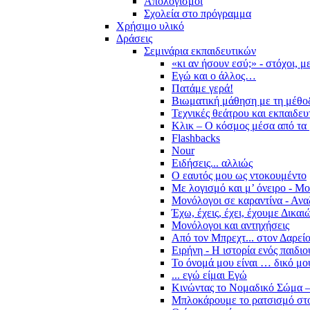
Απολογισμοί
Σχολεία στο πρόγραμμα
Χρήσιμο υλικό
Δράσεις
Σεμινάρια εκπαιδευτικών
«κι αν ήσουν εσύ;» - στόχοι, 
Εγώ και ο άλλος…
Πατάμε γερά!
Βιωματική μάθηση με τη μέθο
Τεχνικές θεάτρου και εκπαιδευ
Κλικ – Ο κόσμος μέσα από τα 
Flashbacks
Nour
Ειδήσεις... αλλιώς
Ο εαυτός μου ως ντοκουμέντο
Με λογισμό και μ’ όνειρο - Μ
Μονόλογοι σε καραντίνα - Ανα
Έχω, έχεις, έχει, έχουμε Δικα
Μονόλογοι και αντηχήσεις
Από τον Μπρεχτ... στον Δαρεί
Ειρήνη - Η ιστορία ενός παιδι
Το όνομά μου είναι … δικό μο
... εγώ είμαι Εγώ
Κινώντας το Νομαδικό Σώμα –
Μπλοκάρουμε το ρατσισμό στο