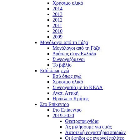
Χρήσιμο υλικό
2014
2013
2012
2011
2010
2009
Μονόλογοι από τη Γάζα
Μονόλογοι από τη Γάζα
Δράσεις στην Ελλάδα
Συνεργαζόμενοι
To βιβλίο
Εσύ όπως εγώ
Εσύ όπως εγώ
Χρήσιμο υλικό
Συνεργασία με το ΚΕΔΑ
Ανατ. Αττική
Ηράκλειο Κρήτης
Στο Επίκεντρο
Στο Επίκεντρο
2019-2020
Θεατροπαιχνίδια
Ας μιλήσουμε για εμάς
Αυτοτελή εργαστήρια παιδιών
Οι έφηβοι ως ενεργοί πολίτες