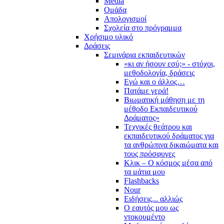
Media
Ομάδα
Απολογισμοί
Σχολεία στο πρόγραμμα
Χρήσιμο υλικό
Δράσεις
Σεμινάρια εκπαιδευτικών
«κι αν ήσουν εσύ;» - στόχοι,
μεθοδολογία, δράσεις
Εγώ και ο άλλος…
Πατάμε γερά!
Βιωματική μάθηση με τη
μέθοδο Εκπαιδευτικού
Δράματος»
Τεχνικές θεάτρου και
εκπαιδευτικού δράματος για
τα ανθρώπινα δικαιώματα και
τους πρόσφυγες
Κλικ – Ο κόσμος μέσα από
τα μάτια μου
Flashbacks
Nour
Ειδήσεις... αλλιώς
Ο εαυτός μου ως
ντοκουμέντο