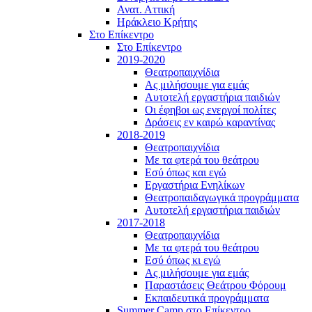
Ανατ. Αττική
Ηράκλειο Κρήτης
Στο Επίκεντρο
Στο Επίκεντρο
2019-2020
Θεατροπαιχνίδια
Ας μιλήσουμε για εμάς
Αυτοτελή εργαστήρια παιδιών
Οι έφηβοι ως ενεργοί πολίτες
Δράσεις εν καιρώ καραντίνας
2018-2019
Θεατροπαιχνίδια
Με τα φτερά του θεάτρου
Εσύ όπως και εγώ
Εργαστήρια Ενηλίκων
Θεατροπαιδαγωγικά προγράμματα
Αυτοτελή εργαστήρια παιδιών
2017-2018
Θεατροπαιχνίδια
Με τα φτερά του θεάτρου
Εσύ όπως κι εγώ
Ας μιλήσουμε για εμάς
Παραστάσεις Θεάτρου Φόρουμ
Εκπαιδευτικά προγράμματα
Summer Camp στο Επίκεντρο