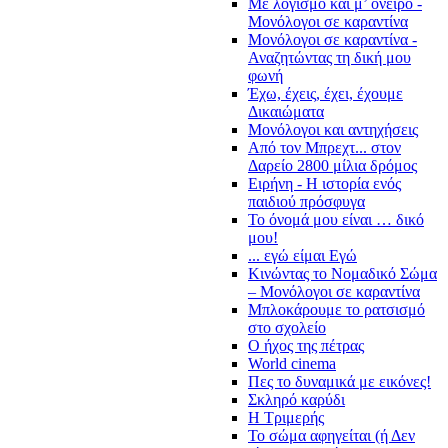
Με λογισμό και μ’ όνειρο -
Μονόλογοι σε καραντίνα
Μονόλογοι σε καραντίνα -
Αναζητώντας τη δική μου
φωνή
Έχω, έχεις, έχει, έχουμε
Δικαιώματα
Μονόλογοι και αντηχήσεις
Από τον Μπρεχτ... στον
Δαρείο 2800 μίλια δρόμος
Ειρήνη - Η ιστορία ενός
παιδιού πρόσφυγα
Το όνομά μου είναι … δικό
μου!
... εγώ είμαι Εγώ
Κινώντας το Νομαδικό Σώμα
– Μονόλογοι σε καραντίνα
Μπλοκάρουμε το ρατσισμό
στο σχολείο
Ο ήχος της πέτρας
World cinema
Πες το δυναμικά με εικόνες!
Σκληρό καρύδι
Η Τριμερής
Το σώμα αφηγείται (ή Δεν