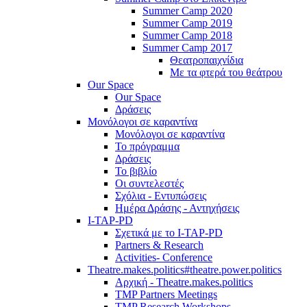
Summer Camp 2020
Summer Camp 2019
Summer Camp 2018
Summer Camp 2017
Θεατροπαιχνίδια
Με τα φτερά του θεάτρου
Our Space
Our Space
Δράσεις
Μονόλογοι σε καραντίνα
Μονόλογοι σε καραντίνα
Το πρόγραμμα
Δράσεις
Το βιβλίο
Οι συντελεστές
Σχόλια - Εντυπώσεις
Ημέρα Δράσης - Αντηχήσεις
I-TAP-PD
Σχετικά με το I-TAP-PD
Partners & Research
Activities- Conference
Theatre.makes.politics#theatre.power.politics
Αρχική - Theatre.makes.politics
TMP Partners Meetings
TMP Research Workshops