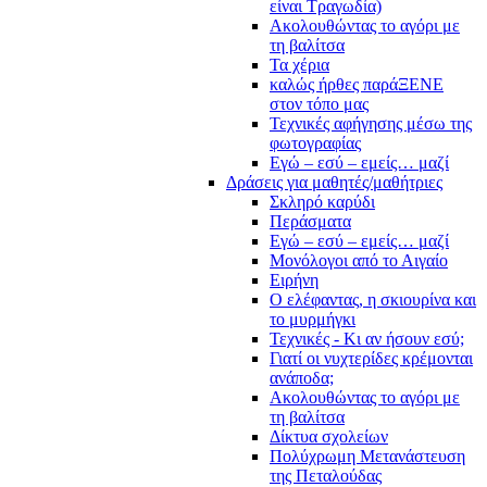
είναι Τραγωδία)
Ακολουθώντας το αγόρι με
τη βαλίτσα
Τα χέρια
καλώς ήρθες παράΞΕΝΕ
στον τόπο μας
Τεχνικές αφήγησης μέσω της
φωτογραφίας
Εγώ – εσύ – εμείς… μαζί
Δράσεις για μαθητές/μαθήτριες
Σκληρό καρύδι
Περάσματα
Εγώ – εσύ – εμείς… μαζί
Μονόλογοι από το Αιγαίο
Ειρήνη
Ο ελέφαντας, η σκιουρίνα και
το μυρμήγκι
Τεχνικές - Κι αν ήσουν εσύ;
Γιατί οι νυχτερίδες κρέμονται
ανάποδα;
Ακολουθώντας το αγόρι με
τη βαλίτσα
Δίκτυα σχολείων
Πολύχρωμη Μετανάστευση
της Πεταλούδας