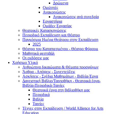
Δρώμενα
Ομιλητές
Ανακοινώσεις
Ανακοινώσεις ανά συνεδρία
Εργαστήρια
Ομάδες Εργασίας
Θεατρικές Κατασκηνώσεις
Περιοδικό Εκπαίδευση και Θέατρο
Παγκόσμια Ημέρα Θεάτρου στην Εκπαίδευση
2025
Θέατρο του Καταπιεσμένου - Θέατρο Φόρουμ
Μαθητικά φεστιβάλ
Οι εκδόσεις μας
Χρήσιμο Υλικό
Ανθρώπινα δικαιώματα & Θέματα προσφύγων
Άρθρα - Απόψεις - Συνεντεύξεις
Ασκήσεις - Σχέδια Μαθημάτων - Βιβλία-Έργα
Δανειστική Βιβλιο/Ταινιοθήκη - Θεατρικά έργα-
Βιβλία-Περιοδικά-Ταινίες
Θεατρικά έργα στη βιβλιοθήκη μας
Περιοδικά
Βιβλία
Ταινίες
Τέχνες στην Εκπαίδευση / World Allience for Arts
Education