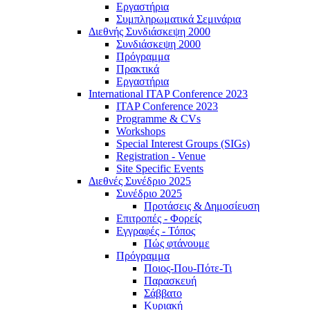
Εργαστήρια
Συμπληρωματικά Σεμινάρια
Διεθνής Συνδιάσκεψη 2000
Συνδιάσκεψη 2000
Πρόγραμμα
Πρακτικά
Εργαστήρια
International ITAP Conference 2023
ITAP Conference 2023
Programme & CVs
Workshops
Special Interest Groups (SIGs)
Registration - Venue
Site Specific Events
Διεθνές Συνέδριο 2025
Συνέδριο 2025
Προτάσεις & Δημοσίευση
Επιτροπές - Φορείς
Εγγραφές - Τόπος
Πώς φτάνουμε
Πρόγραμμα
Ποιος-Που-Πότε-Τι
Παρασκευή
Σάββατο
Κυριακή