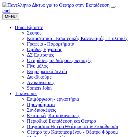
en
el
MENU
Ποιοι Είμαστε
Σκοποί
Καταστατικό - Εσωτερικός Κανονισμός - Πολιτικές
Γραφεία - Παραρτήματα
Ομάδες Εργασίας
ΔΣ Επιτροπές
Οι δράσεις σε διάφορες περιοχές
Γίνε μέλος
Ενημερωτικά δελτία
Διεκδικούμε
Ανακοινώσεις
Somers John
Τι κάνουμε
Επιμόρφωση - εργαστήρια
Προγράμματα
Συνδιασκέψεις
Θεατρικές Κατασκηνώσεις
Περιοδικό Εκπαίδευση και Θέατρο
Παγκόσμια Ημέρα Θεάτρου στην Εκπαίδευση
Θέατρο του Καταπιεσμένου - Θέατρο Φόρουμ