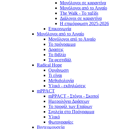
Μονόλογοι σε καραντίνα
Μονόλογοι από το Αιγαίο
The Walk - Το ταξίδι
Διάλογοι σε καραντίνα
Η επιμόρφωση 2025-2026
Επικοινωνία
Μονόλογοι από το Αιγαίο
Μονόλογοι από το Αιγαίο
Το πρόγραμμα
Δρασεις
Το βιβλίο
Τα φεστιβάλ
Radical Hope
Οργάνωση
Τι είναι
Μεθοδολογία
Υλικό - εκδηλώσεις
mPPACT
mPPACT - Στόχοι - Σκοποί
Ημερολόγιο Δράσεων
Το προφίλ των Εταίρων
Σχολεία στο Πρόγραμμα
Υλικό
Φωτογραφίες
Βιντεομουσεία