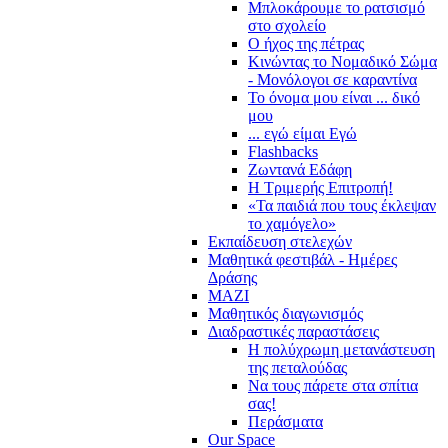
Μπλοκάρουμε το ρατσισμό
στο σχολείο
Ο ήχος της πέτρας
Κινώντας το Νομαδικό Σώμα
- Μονόλογοι σε καραντίνα
Το όνομα μου είναι ... δικό
μου
... εγώ είμαι Εγώ
Flashbacks
Ζωντανά Εδάφη
Η Τριμερής Επιτροπή!
«Τα παιδιά που τους έκλεψαν
το χαμόγελο»
Εκπαίδευση στελεχών
Μαθητικά φεστιβάλ - Ημέρες
Δράσης
ΜΑΖΙ
Μαθητικός διαγωνισμός
Διαδραστικές παραστάσεις
Η πολύχρωμη μετανάστευση
της πεταλούδας
Να τους πάρετε στα σπίτια
σας!
Περάσματα
Our Space