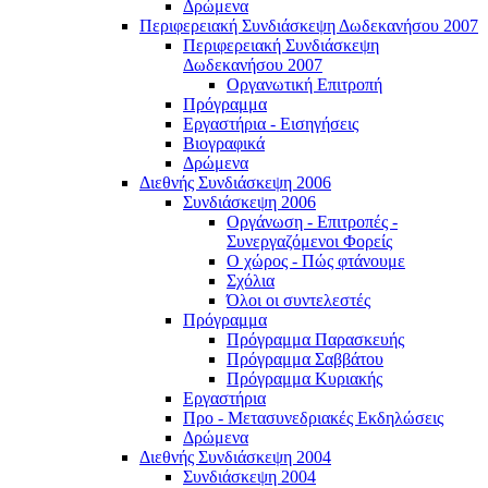
Δρώμενα
Περιφερειακή Συνδιάσκεψη Δωδεκανήσου 2007
Περιφερειακή Συνδιάσκεψη
Δωδεκανήσου 2007
Οργανωτική Επιτροπή
Πρόγραμμα
Εργαστήρια - Εισηγήσεις
Βιογραφικά
Δρώμενα
Διεθνής Συνδιάσκεψη 2006
Συνδιάσκεψη 2006
Οργάνωση - Επιτροπές -
Συνεργαζόμενοι Φορείς
Ο χώρος - Πώς φτάνουμε
Σχόλια
Όλοι οι συντελεστές
Πρόγραμμα
Πρόγραμμα Παρασκευής
Πρόγραμμα Σαββάτου
Πρόγραμμα Κυριακής
Εργαστήρια
Προ - Μετασυνεδριακές Εκδηλώσεις
Δρώμενα
Διεθνής Συνδιάσκεψη 2004
Συνδιάσκεψη 2004