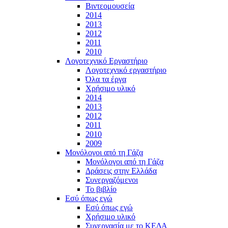
Βιντεομουσεία
2014
2013
2012
2011
2010
Λογοτεχνικό Εργαστήριο
Λογοτεχνικό εργαστήριο
Όλα τα έργα
Χρήσιμο υλικό
2014
2013
2012
2011
2010
2009
Μονόλογοι από τη Γάζα
Μονόλογοι από τη Γάζα
Δράσεις στην Ελλάδα
Συνεργαζόμενοι
To βιβλίο
Εσύ όπως εγώ
Εσύ όπως εγώ
Χρήσιμο υλικό
Συνεργασία με το ΚΕΔΑ