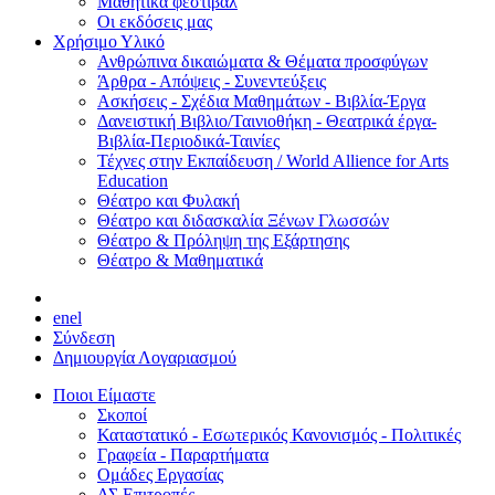
Μαθητικά φεστιβάλ
Οι εκδόσεις μας
Χρήσιμο Υλικό
Ανθρώπινα δικαιώματα & Θέματα προσφύγων
Άρθρα - Απόψεις - Συνεντεύξεις
Ασκήσεις - Σχέδια Μαθημάτων - Βιβλία-Έργα
Δανειστική Βιβλιο/Ταινιοθήκη - Θεατρικά έργα-
Βιβλία-Περιοδικά-Ταινίες
Τέχνες στην Εκπαίδευση / World Allience for Arts
Education
Θέατρο και Φυλακή
Θέατρο και διδασκαλία Ξένων Γλωσσών
Θέατρο & Πρόληψη της Εξάρτησης
Θέατρο & Μαθηματικά
en
el
Σύνδεση
Δημιουργία Λογαριασμού
Ποιοι Είμαστε
Σκοποί
Καταστατικό - Εσωτερικός Κανονισμός - Πολιτικές
Γραφεία - Παραρτήματα
Ομάδες Εργασίας
ΔΣ Επιτροπές