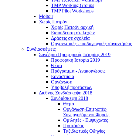
TMP Working Groups
TMP Pilot Workshops
Moltoir
Χωρίς Πατρόν
Χωρίς Πατρόν αρχική
Εκπαίδευση στελεχών
Δράσεις σε σχολεία
Οργανωτικές - παιδαγωγικές συναντήσεις
Συνδιασκέψεις
Συνέδριο Προφορικής Ιστορίας 2019
Προφορική Ιστορία 2019
Θέμα
Πρόγραμμα - Ανακοινώσεις
Εργαστήρια
Οργάνωση
Υποβολή προτάσεων
Διεθνής Συνδιάσκεψη 2018
Συνδιάσκεψη 2018
Θέμα
Οργάνωση-Επιτροπές-
Συνεργαζόμενοι Φορείς
Ομιλητές - Εμψυχωτές
Προτάσεις
Ταξιδιωτικές Οδηγίες