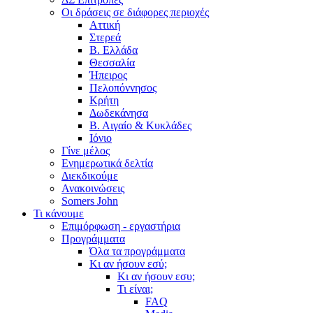
Οι δράσεις σε διάφορες περιοχές
Αττική
Στερεά
Β. Ελλάδα
Θεσσαλία
Ήπειρος
Πελοπόννησος
Κρήτη
Δωδεκάνησα
Β. Αιγαίο & Κυκλάδες
Ιόνιο
Γίνε μέλος
Ενημερωτικά δελτία
Διεκδικούμε
Ανακοινώσεις
Somers John
Τι κάνουμε
Επιμόρφωση - εργαστήρια
Προγράμματα
Όλα τα προγράμματα
Κι αν ήσουν εσύ;
Κι αν ήσουν εσυ;
Τι είναι;
FAQ