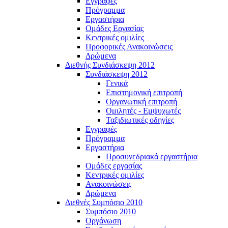
Εγγραφές
Πρόγραμμα
Εργαστήρια
Ομάδες Εργασίας
Κεντρικές ομιλίες
Προφορικές Ανακοινώσεις
Δρώμενα
Διεθνής Συνδιάσκεψη 2012
Συνδιάσκεψη 2012
Γενικά
Επιστημονική επιτροπή
Οργανωτική επιτροπή
Ομιλητές - Εμψυχωτές
Ταξιδιωτικές οδηγίες
Εγγραφές
Πρόγραμμα
Εργαστήρια
Προσυνεδριακά εργαστήρια
Ομάδες εργασίας
Κεντρικές ομιλίες
Ανακοινώσεις
Δρώμενα
Διεθνές Συμπόσιο 2010
Συμπόσιο 2010
Οργάνωση