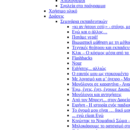
Απολογισμοί
Σχολεία στο πρόγραμμα
Χρήσιμο υλικό
Δράσεις
Σεμινάρια εκπαιδευτικών
«κι αν ήσουν εσύ;» - στόχοι, 
Εγώ και ο άλλος…
Πατάμε γερά!
Βιωματική μάθηση με τη μέθο
Τεχνικές θεάτρου και εκπαιδευ
Κλικ – Ο κόσμος μέσα από τα 
Flashbacks
Nour
Ειδήσεις... αλλιώς
Ο εαυτός μου ως ντοκουμέντο
Με λογισμό και μ’ όνειρο - Μ
Μονόλογοι σε καραντίνα - Ανα
Έχω, έχεις, έχει, έχουμε Δικα
Μονόλογοι και αντηχήσεις
Από τον Μπρεχτ... στον Δαρεί
Ειρήνη - Η ιστορία ενός παιδι
Το όνομά μου είναι … δικό μο
... εγώ είμαι Εγώ
Κινώντας το Νομαδικό Σώμα –
Μπλοκάρουμε το ρατσισμό στο