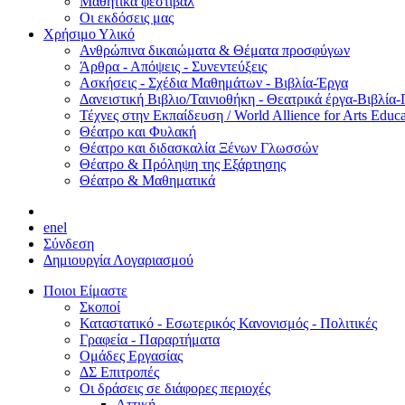
Μαθητικά φεστιβάλ
Οι εκδόσεις μας
Χρήσιμο Υλικό
Ανθρώπινα δικαιώματα & Θέματα προσφύγων
Άρθρα - Απόψεις - Συνεντεύξεις
Ασκήσεις - Σχέδια Μαθημάτων - Βιβλία-Έργα
Δανειστική Βιβλιο/Ταινιοθήκη - Θεατρικά έργα-Βιβλία-
Τέχνες στην Εκπαίδευση / World Allience for Arts Educa
Θέατρο και Φυλακή
Θέατρο και διδασκαλία Ξένων Γλωσσών
Θέατρο & Πρόληψη της Εξάρτησης
Θέατρο & Μαθηματικά
en
el
Σύνδεση
Δημιουργία Λογαριασμού
Ποιοι Είμαστε
Σκοποί
Καταστατικό - Εσωτερικός Κανονισμός - Πολιτικές
Γραφεία - Παραρτήματα
Ομάδες Εργασίας
ΔΣ Επιτροπές
Οι δράσεις σε διάφορες περιοχές
Αττική