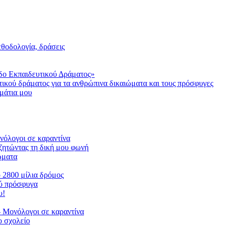
μεθοδολογία, δράσεις
δο Εκπαιδευτικού Δράματος»
τικού δράματος για τα ανθρώπινα δικαιώματα και τους πρόσφυγες
μάτια μου
ονόλογοι σε καραντίνα
ζητώντας τη δική μου φωνή
ιώματα
ο 2800 μίλια δρόμος
ού πρόσφυγα
υ!
 Μονόλογοι σε καραντίνα
 σχολείο