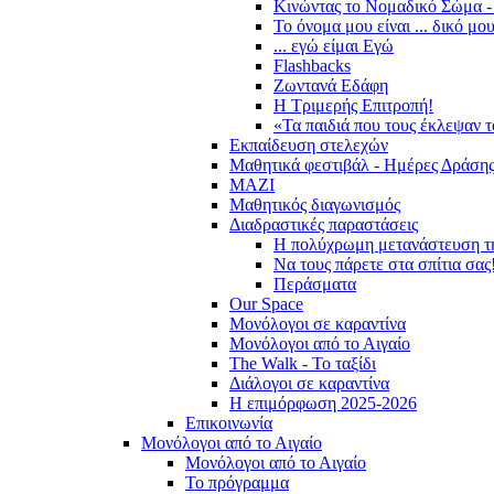
Κινώντας το Νομαδικό Σώμα -
Το όνομα μου είναι ... δικό μο
... εγώ είμαι Εγώ
Flashbacks
Ζωντανά Εδάφη
Η Τριμερής Επιτροπή!
«Τα παιδιά που τους έκλεψαν 
Εκπαίδευση στελεχών
Μαθητικά φεστιβάλ - Ημέρες Δράση
ΜΑΖΙ
Μαθητικός διαγωνισμός
Διαδραστικές παραστάσεις
Η πολύχρωμη μετανάστευση τ
Να τους πάρετε στα σπίτια σας
Περάσματα
Our Space
Μονόλογοι σε καραντίνα
Μονόλογοι από το Αιγαίο
The Walk - Το ταξίδι
Διάλογοι σε καραντίνα
Η επιμόρφωση 2025-2026
Επικοινωνία
Μονόλογοι από το Αιγαίο
Μονόλογοι από το Αιγαίο
Το πρόγραμμα