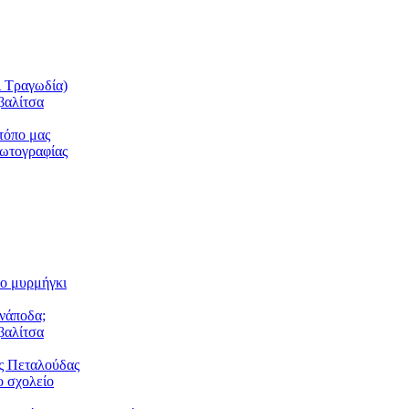
ι Τραγωδία)
βαλίτσα
τόπο μας
φωτογραφίας
το μυρμήγκι
ανάποδα;
βαλίτσα
ς Πεταλούδας
 σχολείο