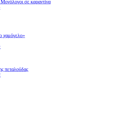
 Μονόλογοι σε καραντίνα
υ
το χαμόγελο»
ς
ης πεταλούδας
!