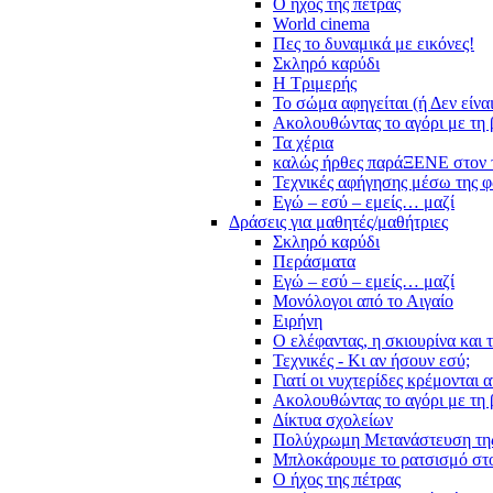
Ο ήχος της πέτρας
World cinema
Πες το δυναμικά με εικόνες!
Σκληρό καρύδι
Η Τριμερής
Το σώμα αφηγείται (ή Δεν είνα
Ακολουθώντας το αγόρι με τη 
Τα χέρια
καλώς ήρθες παράΞΕΝΕ στον 
Τεχνικές αφήγησης μέσω της 
Εγώ – εσύ – εμείς… μαζί
Δράσεις για μαθητές/μαθήτριες
Σκληρό καρύδι
Περάσματα
Εγώ – εσύ – εμείς… μαζί
Μονόλογοι από το Αιγαίο
Ειρήνη
Ο ελέφαντας, η σκιουρίνα και 
Τεχνικές - Κι αν ήσουν εσύ;
Γιατί οι νυχτερίδες κρέμονται 
Ακολουθώντας το αγόρι με τη 
Δίκτυα σχολείων
Πολύχρωμη Μετανάστευση τη
Μπλοκάρουμε το ρατσισμό στο
Ο ήχος της πέτρας