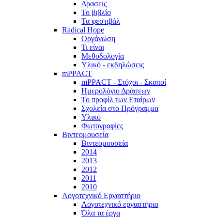
Δρασεις
Το βιβλίο
Τα φεστιβάλ
Radical Hope
Οργάνωση
Τι είναι
Μεθοδολογία
Υλικό - εκδηλώσεις
mPPACT
mPPACT - Στόχοι - Σκοποί
Ημερολόγιο Δράσεων
Το προφίλ των Εταίρων
Σχολεία στο Πρόγραμμα
Υλικό
Φωτογραφίες
Βιντεομουσεία
Βιντεομουσεία
2014
2013
2012
2011
2010
Λογοτεχνικό Εργαστήριο
Λογοτεχνικό εργαστήριο
Όλα τα έργα