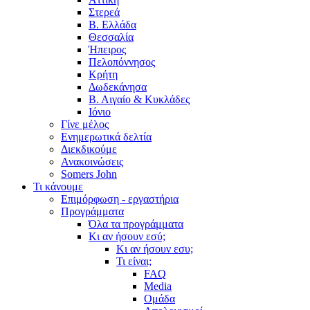
Στερεά
Β. Ελλάδα
Θεσσαλία
Ήπειρος
Πελοπόννησος
Κρήτη
Δωδεκάνησα
Β. Αιγαίο & Κυκλάδες
Ιόνιο
Γίνε μέλος
Ενημερωτικά δελτία
Διεκδικούμε
Ανακοινώσεις
Somers John
Τι κάνουμε
Επιμόρφωση - εργαστήρια
Προγράμματα
Όλα τα προγράμματα
Κι αν ήσουν εσύ;
Κι αν ήσουν εσυ;
Τι είναι;
FAQ
Media
Ομάδα