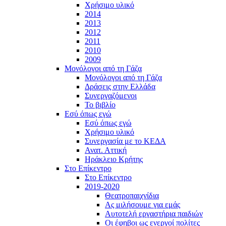
Χρήσιμο υλικό
2014
2013
2012
2011
2010
2009
Μονόλογοι από τη Γάζα
Μονόλογοι από τη Γάζα
Δράσεις στην Ελλάδα
Συνεργαζόμενοι
To βιβλίο
Εσύ όπως εγώ
Εσύ όπως εγώ
Χρήσιμο υλικό
Συνεργασία με το ΚΕΔΑ
Ανατ. Αττική
Ηράκλειο Κρήτης
Στο Επίκεντρο
Στο Επίκεντρο
2019-2020
Θεατροπαιχνίδια
Ας μιλήσουμε για εμάς
Αυτοτελή εργαστήρια παιδιών
Οι έφηβοι ως ενεργοί πολίτες