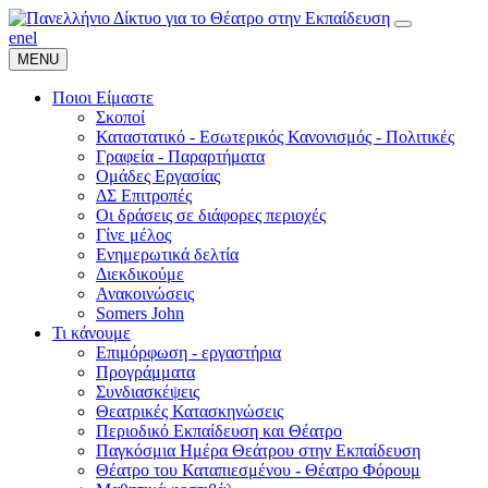
en
el
MENU
Ποιοι Είμαστε
Σκοποί
Καταστατικό - Εσωτερικός Κανονισμός - Πολιτικές
Γραφεία - Παραρτήματα
Ομάδες Εργασίας
ΔΣ Επιτροπές
Οι δράσεις σε διάφορες περιοχές
Γίνε μέλος
Ενημερωτικά δελτία
Διεκδικούμε
Ανακοινώσεις
Somers John
Τι κάνουμε
Επιμόρφωση - εργαστήρια
Προγράμματα
Συνδιασκέψεις
Θεατρικές Κατασκηνώσεις
Περιοδικό Εκπαίδευση και Θέατρο
Παγκόσμια Ημέρα Θεάτρου στην Εκπαίδευση
Θέατρο του Καταπιεσμένου - Θέατρο Φόρουμ