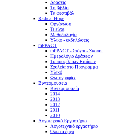
Δρασεις
Το βιβλίο
Τα φεστιβάλ
Radical Hope
Οργάνωση
Τι είναι
Μεθοδολογία
Υλικό - εκδηλώσεις
mPPACT
mPPACT - Στόχοι - Σκοποί
Ημερολόγιο Δράσεων
Το προφίλ των Εταίρων
Σχολεία στο Πρόγραμμα
Υλικό
Φωτογραφίες
Βιντεομουσεία
Βιντεομουσεία
2014
2013
2012
2011
2010
Λογοτεχνικό Εργαστήριο
Λογοτεχνικό εργαστήριο
Όλα τα έργα