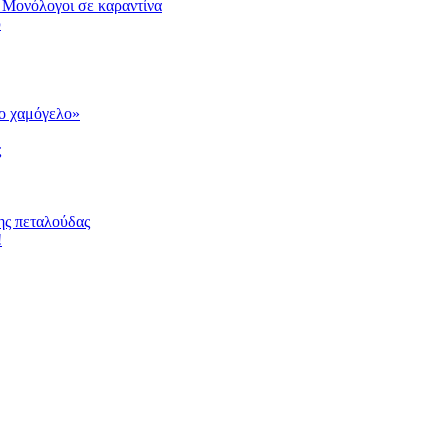
 Μονόλογοι σε καραντίνα
υ
το χαμόγελο»
ς
ης πεταλούδας
!