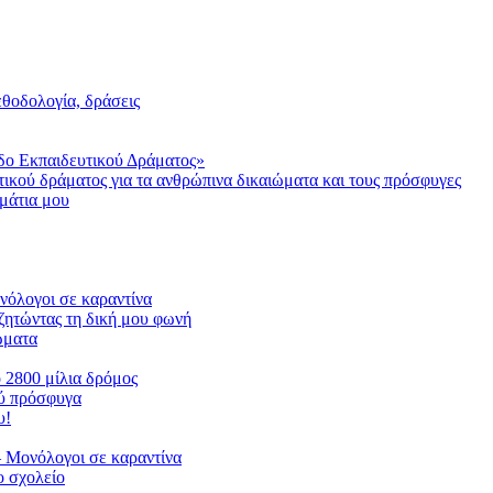
μεθοδολογία, δράσεις
δο Εκπαιδευτικού Δράματος»
τικού δράματος για τα ανθρώπινα δικαιώματα και τους πρόσφυγες
μάτια μου
ονόλογοι σε καραντίνα
ζητώντας τη δική μου φωνή
ιώματα
ο 2800 μίλια δρόμος
ού πρόσφυγα
υ!
 Μονόλογοι σε καραντίνα
 σχολείο