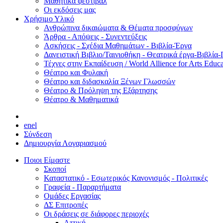
Μαθητικά φεστιβάλ
Οι εκδόσεις μας
Χρήσιμο Υλικό
Ανθρώπινα δικαιώματα & Θέματα προσφύγων
Άρθρα - Απόψεις - Συνεντεύξεις
Ασκήσεις - Σχέδια Μαθημάτων - Βιβλία-Έργα
Δανειστική Βιβλιο/Ταινιοθήκη - Θεατρικά έργα-Βιβλία-
Τέχνες στην Εκπαίδευση / World Allience for Arts Educa
Θέατρο και Φυλακή
Θέατρο και διδασκαλία Ξένων Γλωσσών
Θέατρο & Πρόληψη της Εξάρτησης
Θέατρο & Μαθηματικά
en
el
Σύνδεση
Δημιουργία Λογαριασμού
Ποιοι Είμαστε
Σκοποί
Καταστατικό - Εσωτερικός Κανονισμός - Πολιτικές
Γραφεία - Παραρτήματα
Ομάδες Εργασίας
ΔΣ Επιτροπές
Οι δράσεις σε διάφορες περιοχές
Αττική