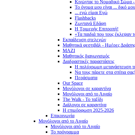
Κινώντας το Νομαδικό Σώμα -
Το όνομα μου είναι ... δικό μο
... εγώ είμαι Εγώ
Flashbacks
Ζωντανά Εδάφη
Η Τριμερής Επιτροπή!
«Τα παιδιά που τους έκλεψαν 
Εκπαίδευση στελεχών
Μαθητικά φεστιβάλ - Ημέρες Δράση
ΜΑΖΙ
Μαθητικός διαγωνισμός
Διαδραστικές παραστάσεις
Η πολύχρωμη μετανάστευση τ
Να τους πάρετε στα σπίτια σας
Περάσματα
Our Space
Μονόλογοι σε καραντίνα
Μονόλογοι από το Αιγαίο
The Walk - Το ταξίδι
Διάλογοι σε καραντίνα
Η επιμόρφωση 2025-2026
Επικοινωνία
Μονόλογοι από το Αιγαίο
Μονόλογοι από το Αιγαίο
Το πρόγραμμα