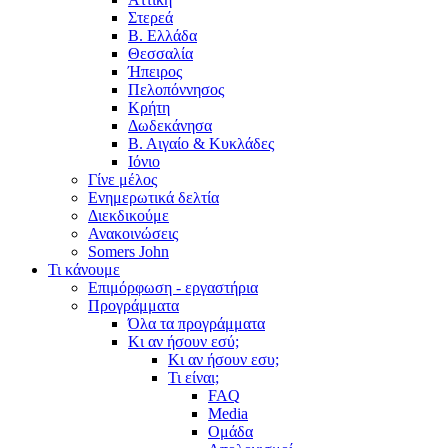
Στερεά
Β. Ελλάδα
Θεσσαλία
Ήπειρος
Πελοπόννησος
Κρήτη
Δωδεκάνησα
Β. Αιγαίο & Κυκλάδες
Ιόνιο
Γίνε μέλος
Ενημερωτικά δελτία
Διεκδικούμε
Ανακοινώσεις
Somers John
Τι κάνουμε
Επιμόρφωση - εργαστήρια
Προγράμματα
Όλα τα προγράμματα
Κι αν ήσουν εσύ;
Κι αν ήσουν εσυ;
Τι είναι;
FAQ
Media
Ομάδα