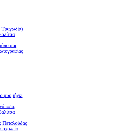
ι Τραγωδία)
βαλίτσα
τόπο μας
φωτογραφίας
το μυρμήγκι
ανάποδα;
βαλίτσα
ς Πεταλούδας
 σχολείο