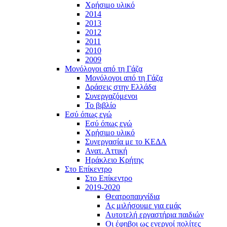
Χρήσιμο υλικό
2014
2013
2012
2011
2010
2009
Μονόλογοι από τη Γάζα
Μονόλογοι από τη Γάζα
Δράσεις στην Ελλάδα
Συνεργαζόμενοι
To βιβλίο
Εσύ όπως εγώ
Εσύ όπως εγώ
Χρήσιμο υλικό
Συνεργασία με το ΚΕΔΑ
Ανατ. Αττική
Ηράκλειο Κρήτης
Στο Επίκεντρο
Στο Επίκεντρο
2019-2020
Θεατροπαιχνίδια
Ας μιλήσουμε για εμάς
Αυτοτελή εργαστήρια παιδιών
Οι έφηβοι ως ενεργοί πολίτες