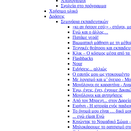
Απολογισμοί
Σχολεία στο πρόγραμμα
Χρήσιμο υλικό
Δράσεις
Σεμινάρια εκπαιδευτικών
«κι αν ήσουν εσύ;» - στόχοι, 
Εγώ και ο άλλος…
Πατάμε γερά!
Βιωματική μάθηση με τη μέθο
Τεχνικές θεάτρου και εκπαιδευ
Κλικ – Ο κόσμος μέσα από τα 
Flashbacks
Nour
Ειδήσεις... αλλιώς
Ο εαυτός μου ως ντοκουμέντο
Με λογισμό και μ’ όνειρο - Μ
Μονόλογοι σε καραντίνα - Ανα
Έχω, έχεις, έχει, έχουμε Δικα
Μονόλογοι και αντηχήσεις
Από τον Μπρεχτ... στον Δαρεί
Ειρήνη - Η ιστορία ενός παιδι
Το όνομά μου είναι … δικό μο
... εγώ είμαι Εγώ
Κινώντας το Νομαδικό Σώμα –
Μπλοκάρουμε το ρατσισμό στο