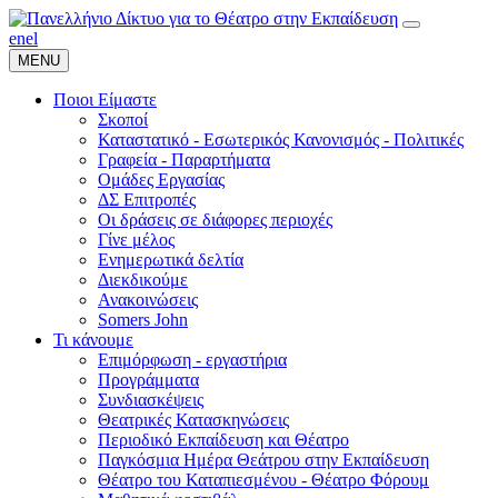
en
el
MENU
Ποιοι Είμαστε
Σκοποί
Καταστατικό - Εσωτερικός Κανονισμός - Πολιτικές
Γραφεία - Παραρτήματα
Ομάδες Εργασίας
ΔΣ Επιτροπές
Οι δράσεις σε διάφορες περιοχές
Γίνε μέλος
Ενημερωτικά δελτία
Διεκδικούμε
Ανακοινώσεις
Somers John
Τι κάνουμε
Επιμόρφωση - εργαστήρια
Προγράμματα
Συνδιασκέψεις
Θεατρικές Κατασκηνώσεις
Περιοδικό Εκπαίδευση και Θέατρο
Παγκόσμια Ημέρα Θεάτρου στην Εκπαίδευση
Θέατρο του Καταπιεσμένου - Θέατρο Φόρουμ