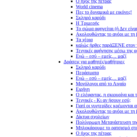
Ο ήχος της πέτρας
World cinema
Πες το δυναμικά με εικόνες!
Σκληρό καρύδι
Η Τριμερής
Το σώμα αφηγείται (ή Δεν είνα
Ακολουθώντας το αγόρι με τη 
Τα χέρια
καλώς ήρθες παράΞΕΝΕ στον 
Τεχνικές αφήγησης μέσω της 
Εγώ – εσύ – εμείς… μαζί
Δράσεις για μαθητές/μαθήτριες
Σκληρό καρύδι
Περάσματα
Εγώ – εσύ – εμείς… μαζί
Μονόλογοι από το Αιγαίο
Ειρήνη
Ο ελέφαντας, η σκιουρίνα και 
Τεχνικές - Κι αν ήσουν εσύ;
Γιατί οι νυχτερίδες κρέμονται 
Ακολουθώντας το αγόρι με τη 
Δίκτυα σχολείων
Πολύχρωμη Μετανάστευση τη
Μπλοκάρουμε το ρατσισμό στο
Ο ήχος της πέτρας