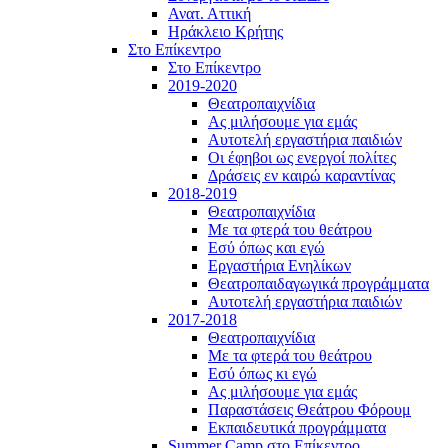
Ανατ. Αττική
Ηράκλειο Κρήτης
Στο Επίκεντρο
Στο Επίκεντρο
2019-2020
Θεατροπαιχνίδια
Ας μιλήσουμε για εμάς
Αυτοτελή εργαστήρια παιδιών
Οι έφηβοι ως ενεργοί πολίτες
Δράσεις εν καιρώ καραντίνας
2018-2019
Θεατροπαιχνίδια
Με τα φτερά του θεάτρου
Εσύ όπως και εγώ
Εργαστήρια Ενηλίκων
Θεατροπαιδαγωγικά προγράμματα
Αυτοτελή εργαστήρια παιδιών
2017-2018
Θεατροπαιχνίδια
Με τα φτερά του θεάτρου
Εσύ όπως κι εγώ
Ας μιλήσουμε για εμάς
Παραστάσεις Θεάτρου Φόρουμ
Εκπαιδευτικά προγράμματα
Summer Camp στο Επίκεντρο