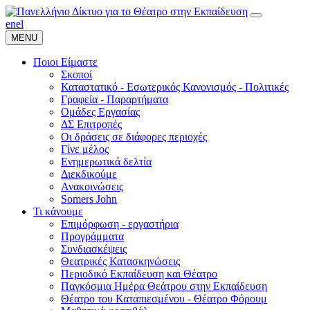
en
el
MENU
Ποιοι Είμαστε
Σκοποί
Καταστατικό - Εσωτερικός Κανονισμός - Πολιτικές
Γραφεία - Παραρτήματα
Ομάδες Εργασίας
ΔΣ Επιτροπές
Οι δράσεις σε διάφορες περιοχές
Γίνε μέλος
Ενημερωτικά δελτία
Διεκδικούμε
Ανακοινώσεις
Somers John
Τι κάνουμε
Επιμόρφωση - εργαστήρια
Προγράμματα
Συνδιασκέψεις
Θεατρικές Κατασκηνώσεις
Περιοδικό Εκπαίδευση και Θέατρο
Παγκόσμια Ημέρα Θεάτρου στην Εκπαίδευση
Θέατρο του Καταπιεσμένου - Θέατρο Φόρουμ