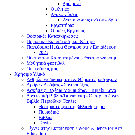
Δρώμενα
Ομιλητές
Ανακοινώσεις
Ανακοινώσεις ανά συνεδρία
Εργαστήρια
Ομάδες Εργασίας
Θεατρικές Κατασκηνώσεις
Περιοδικό Εκπαίδευση και Θέατρο
Παγκόσμια Ημέρα Θεάτρου στην Εκπαίδευση
2025
Θέατρο του Καταπιεσμένου - Θέατρο Φόρουμ
Μαθητικά φεστιβάλ
Οι εκδόσεις μας
Χρήσιμο Υλικό
Ανθρώπινα δικαιώματα & Θέματα προσφύγων
Άρθρα - Απόψεις - Συνεντεύξεις
Ασκήσεις - Σχέδια Μαθημάτων - Βιβλία-Έργα
Δανειστική Βιβλιο/Ταινιοθήκη - Θεατρικά έργα-
Βιβλία-Περιοδικά-Ταινίες
Θεατρικά έργα στη βιβλιοθήκη μας
Περιοδικά
Βιβλία
Ταινίες
Τέχνες στην Εκπαίδευση / World Allience for Arts
Education