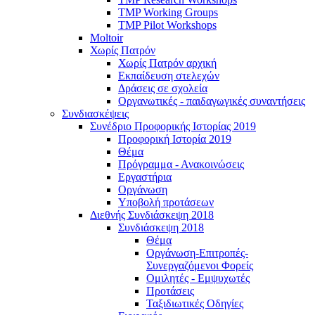
TMP Working Groups
TMP Pilot Workshops
Moltoir
Χωρίς Πατρόν
Χωρίς Πατρόν αρχική
Εκπαίδευση στελεχών
Δράσεις σε σχολεία
Οργανωτικές - παιδαγωγικές συναντήσεις
Συνδιασκέψεις
Συνέδριο Προφορικής Ιστορίας 2019
Προφορική Ιστορία 2019
Θέμα
Πρόγραμμα - Ανακοινώσεις
Εργαστήρια
Οργάνωση
Υποβολή προτάσεων
Διεθνής Συνδιάσκεψη 2018
Συνδιάσκεψη 2018
Θέμα
Οργάνωση-Επιτροπές-
Συνεργαζόμενοι Φορείς
Ομιλητές - Εμψυχωτές
Προτάσεις
Ταξιδιωτικές Οδηγίες