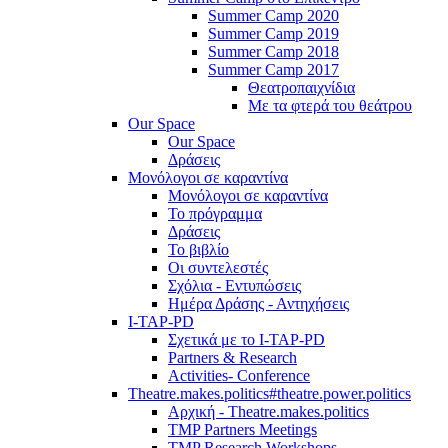
Summer Camp 2020
Summer Camp 2019
Summer Camp 2018
Summer Camp 2017
Θεατροπαιχνίδια
Με τα φτερά του θεάτρου
Our Space
Our Space
Δράσεις
Μονόλογοι σε καραντίνα
Μονόλογοι σε καραντίνα
Το πρόγραμμα
Δράσεις
Το βιβλίο
Οι συντελεστές
Σχόλια - Εντυπώσεις
Ημέρα Δράσης - Αντηχήσεις
I-TAP-PD
Σχετικά με το I-TAP-PD
Partners & Research
Activities- Conference
Theatre.makes.politics#theatre.power.politics
Αρχική - Theatre.makes.politics
TMP Partners Meetings
TMP Research Workshops