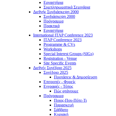
Εργαστήρια
Συμπληρωματικά Σεμινάρια
Διεθνής Συνδιάσκεψη 2000
Συνδιάσκεψη 2000
Πρόγραμμα
Πρακτικά
Εργαστήρια
International ITAP Conference 2023
ITAP Conference 2023
Programme & CVs
Workshops
Special Interest Groups (SIGs)
Registration - Venue
Site Specific Events
Διεθνές Συνέδριο 2025
Συνέδριο 2025
Προτάσεις & Δημοσίευση
Επιτροπές - Φορείς
Εγγραφές - Τόπος
Πώς φτάνουμε
Πρόγραμμα
Ποιος-Που-Πότε-Τι
Παρασκευή
Σάββατο
Κυριακή