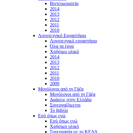
Βιντεομουσεία
2014
2013
2012
2011
2010
Λογοτεχνικό Εργαστήριο
Λογοτεχνικό εργαστήριο
Όλα τα έργα
Χρήσιμο υλικό
2014
2013
2012
2011
2010
2009
Μονόλογοι από τη Γάζα
Μονόλογοι από τη Γάζα
Δράσεις στην Ελλάδα
Συνεργαζόμενοι
To βιβλίο
Εσύ όπως εγώ
Εσύ όπως εγώ
Χρήσιμο υλικό
Συνεργασία με το ΚΕΔΑ