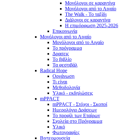
Μονόλογοι σε καραντίνα
Μονόλογοι από το Αιγαίο
The Walk - Το ταξίδι
Διάλογοι σε καραντίνα
Η επιμόρφωση 2025-2026
Επικοινωνία
Μονόλογοι από το Αιγαίο
Μονόλογοι από το Αιγαίο
Το πρόγραμμα
Δρασεις
Το βιβλίο
Τα φεστιβάλ
Radical Hope
Οργάνωση
Τι είναι
Μεθοδολογία
Υλικό - εκδηλώσεις
mPPACT
mPPACT - Στόχοι - Σκοποί
Ημερολόγιο Δράσεων
Το προφίλ των Εταίρων
Σχολεία στο Πρόγραμμα
Υλικό
Φωτογραφίες
Βιντεομουσεία