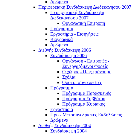
Δρώμενα
Περιφερειακή Συνδιάσκεψη Δωδεκανήσου 2007
Περιφερειακή Συνδιάσκεψη
Δωδεκανήσου 2007
Οργανωτική Επιτροπή
Πρόγραμμα
Εργαστήρια - Εισηγήσεις
Βιογραφικά
Δρώμενα
Διεθνής Συνδιάσκεψη 2006
Συνδιάσκεψη 2006
Οργάνωση - Επιτροπές -
Συνεργαζόμενοι Φορείς
Ο χώρος - Πώς φτάνουμε
Σχόλια
Όλοι οι συντελεστές
Πρόγραμμα
Πρόγραμμα Παρασκευής
Πρόγραμμα Σαββάτου
Πρόγραμμα Κυριακής
Εργαστήρια
Προ - Μετασυνεδριακές Εκδηλώσεις
Δρώμενα
Διεθνής Συνδιάσκεψη 2004
Συνδιάσκεψη 2004