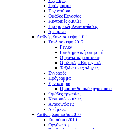
Εγγραφές
Πρόγραμμα
Εργαστήρια
Ομάδες Εργασίας
Κεντρικές ομιλίες
Προφορικές Ανακοινώσεις
Δρώμενα
Διεθνής Συνδιάσκεψη 2012
Συνδιάσκεψη 2012
Γενικά
Επιστημονική επιτροπή
Οργανωτική επιτροπή
Ομιλητές - Εμψυχωτές
Ταξιδιωτικές οδηγίες
Εγγραφές
Πρόγραμμα
Εργαστήρια
Προσυνεδριακά εργαστήρια
Ομάδες εργασίας
Κεντρικές ομιλίες
Ανακοινώσεις
Δρώμενα
Διεθνές Συμπόσιο 2010
Συμπόσιο 2010
Οργάνωση