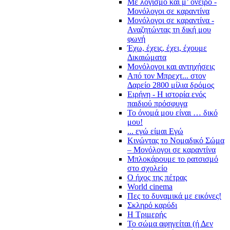
Με λογισμό και μ’ όνειρο -
Μονόλογοι σε καραντίνα
Μονόλογοι σε καραντίνα -
Αναζητώντας τη δική μου
φωνή
Έχω, έχεις, έχει, έχουμε
Δικαιώματα
Μονόλογοι και αντηχήσεις
Από τον Μπρεχτ... στον
Δαρείο 2800 μίλια δρόμος
Ειρήνη - Η ιστορία ενός
παιδιού πρόσφυγα
Το όνομά μου είναι … δικό
μου!
... εγώ είμαι Εγώ
Κινώντας το Νομαδικό Σώμα
– Μονόλογοι σε καραντίνα
Μπλοκάρουμε το ρατσισμό
στο σχολείο
Ο ήχος της πέτρας
World cinema
Πες το δυναμικά με εικόνες!
Σκληρό καρύδι
Η Τριμερής
Το σώμα αφηγείται (ή Δεν