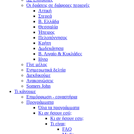
Οι δράσεις σε διάφορες περιοχές
Αττική
Στερεά
Β. Ελλάδα
Θεσσαλία
Ήπειρος
Πελοπόννησος
Κρήτη
Δωδεκάνησα
Β. Αιγαίο & Κυκλάδες
Ιόνιο
Γίνε μέλος
Ενημερωτικά δελτία
Διεκδικούμε
Ανακοινώσεις
Somers John
Τι κάνουμε
Επιμόρφωση - εργαστήρια
Προγράμματα
Όλα τα προγράμματα
Κι αν ήσουν εσύ;
Κι αν ήσουν εσυ;
Τι είναι;
FAQ