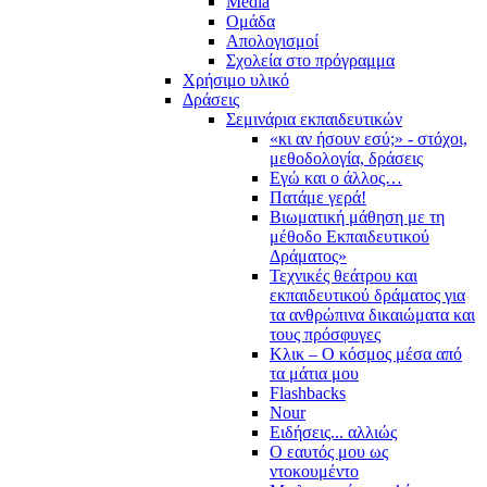
Media
Ομάδα
Απολογισμοί
Σχολεία στο πρόγραμμα
Χρήσιμο υλικό
Δράσεις
Σεμινάρια εκπαιδευτικών
«κι αν ήσουν εσύ;» - στόχοι,
μεθοδολογία, δράσεις
Εγώ και ο άλλος…
Πατάμε γερά!
Βιωματική μάθηση με τη
μέθοδο Εκπαιδευτικού
Δράματος»
Τεχνικές θεάτρου και
εκπαιδευτικού δράματος για
τα ανθρώπινα δικαιώματα και
τους πρόσφυγες
Κλικ – Ο κόσμος μέσα από
τα μάτια μου
Flashbacks
Nour
Ειδήσεις... αλλιώς
Ο εαυτός μου ως
ντοκουμέντο