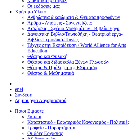
Μαθητικά φεστιβάλ
Οι εκδόσεις μας
Χρήσιμο Υλικό
Ανθρώπινα δικαιώματα & Θέματα προσφύγων
Άρθρα - Απόψεις - Συνεντεύξεις
Ασκήσεις - Σχέδια Μαθημάτων - Βιβλία-Έργα
Δανειστική Βιβλιο/Ταινιοθήκη - Θεατρικά έργα-
Βιβλία-Περιοδικά-Ταινίες
Τέχνες στην Εκπαίδευση / World Allience for Arts
Education
Θέατρο και Φυλακή
Θέατρο και διδασκαλία Ξένων Γλωσσών
Θέατρο & Πρόληψη της Εξάρτησης
Θέατρο & Μαθηματικά
en
el
Σύνδεση
Δημιουργία Λογαριασμού
Ποιοι Είμαστε
Σκοποί
Καταστατικό - Εσωτερικός Κανονισμός - Πολιτικές
Γραφεία - Παραρτήματα
Ομάδες Εργασίας
ΔΣ Επιτροπές