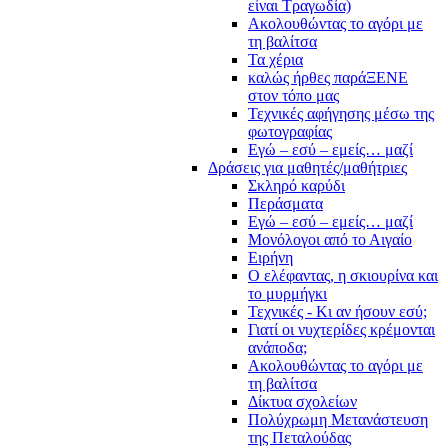
είναι Τραγωδία)
Ακολουθώντας το αγόρι με
τη βαλίτσα
Τα χέρια
καλώς ήρθες παράΞΕΝΕ
στον τόπο μας
Τεχνικές αφήγησης μέσω της
φωτογραφίας
Εγώ – εσύ – εμείς… μαζί
Δράσεις για μαθητές/μαθήτριες
Σκληρό καρύδι
Περάσματα
Εγώ – εσύ – εμείς… μαζί
Μονόλογοι από το Αιγαίο
Ειρήνη
Ο ελέφαντας, η σκιουρίνα και
το μυρμήγκι
Τεχνικές - Κι αν ήσουν εσύ;
Γιατί οι νυχτερίδες κρέμονται
ανάποδα;
Ακολουθώντας το αγόρι με
τη βαλίτσα
Δίκτυα σχολείων
Πολύχρωμη Μετανάστευση
της Πεταλούδας