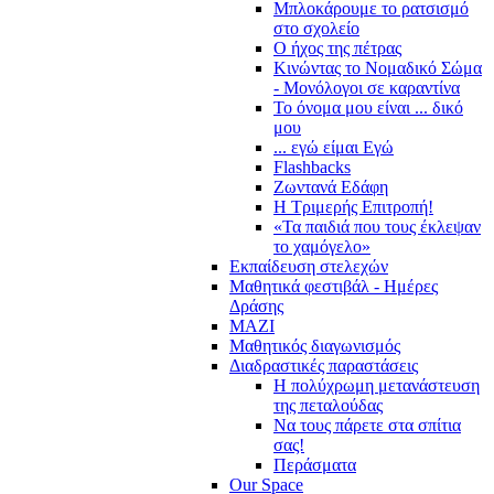
Μπλοκάρουμε το ρατσισμό
στο σχολείο
Ο ήχος της πέτρας
Κινώντας το Νομαδικό Σώμα
- Μονόλογοι σε καραντίνα
Το όνομα μου είναι ... δικό
μου
... εγώ είμαι Εγώ
Flashbacks
Ζωντανά Εδάφη
Η Τριμερής Επιτροπή!
«Τα παιδιά που τους έκλεψαν
το χαμόγελο»
Εκπαίδευση στελεχών
Μαθητικά φεστιβάλ - Ημέρες
Δράσης
ΜΑΖΙ
Μαθητικός διαγωνισμός
Διαδραστικές παραστάσεις
Η πολύχρωμη μετανάστευση
της πεταλούδας
Να τους πάρετε στα σπίτια
σας!
Περάσματα
Our Space