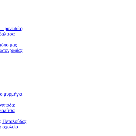
ι Τραγωδία)
βαλίτσα
τόπο μας
φωτογραφίας
το μυρμήγκι
ανάποδα;
βαλίτσα
ς Πεταλούδας
 σχολείο