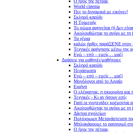
Ο ήχος της πέτρας
World cinema
Πες το δυναμικά με εικόνες!
Σκληρό καρύδι
Η Τριμερής
Το σώμα αφηγείται (ή Δεν είνα
Ακολουθώντας το αγόρι με τη 
Τα χέρια
καλώς ήρθες παράΞΕΝΕ στον 
Τεχνικές αφήγησης μέσω της 
Εγώ – εσύ – εμείς… μαζί
Δράσεις για μαθητές/μαθήτριες
Σκληρό καρύδι
Περάσματα
Εγώ – εσύ – εμείς… μαζί
Μονόλογοι από το Αιγαίο
Ειρήνη
Ο ελέφαντας, η σκιουρίνα και 
Τεχνικές - Κι αν ήσουν εσύ;
Γιατί οι νυχτερίδες κρέμονται 
Ακολουθώντας το αγόρι με τη 
Δίκτυα σχολείων
Πολύχρωμη Μετανάστευση τη
Μπλοκάρουμε το ρατσισμό στο
Ο ήχος της πέτρας