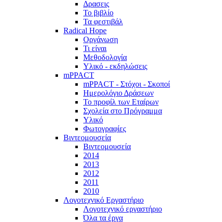
Δρασεις
Το βιβλίο
Τα φεστιβάλ
Radical Hope
Οργάνωση
Τι είναι
Μεθοδολογία
Υλικό - εκδηλώσεις
mPPACT
mPPACT - Στόχοι - Σκοποί
Ημερολόγιο Δράσεων
Το προφίλ των Εταίρων
Σχολεία στο Πρόγραμμα
Υλικό
Φωτογραφίες
Βιντεομουσεία
Βιντεομουσεία
2014
2013
2012
2011
2010
Λογοτεχνικό Εργαστήριο
Λογοτεχνικό εργαστήριο
Όλα τα έργα