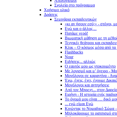
Απολογισμοί
Σχολεία στο πρόγραμμα
Χρήσιμο υλικό
Δράσεις
Σεμινάρια εκπαιδευτικών
«κι αν ήσουν εσύ;» - στόχοι, 
Εγώ και ο άλλος…
Πατάμε γερά!
Βιωματική μάθηση με τη μέθο
Τεχνικές θεάτρου και εκπαιδευ
Κλικ – Ο κόσμος μέσα από τα 
Flashbacks
Nour
Ειδήσεις... αλλιώς
Ο εαυτός μου ως ντοκουμέντο
Με λογισμό και μ’ όνειρο - Μ
Μονόλογοι σε καραντίνα - Ανα
Έχω, έχεις, έχει, έχουμε Δικα
Μονόλογοι και αντηχήσεις
Από τον Μπρεχτ... στον Δαρεί
Ειρήνη - Η ιστορία ενός παιδι
Το όνομά μου είναι … δικό μο
... εγώ είμαι Εγώ
Κινώντας το Νομαδικό Σώμα –
Μπλοκάρουμε το ρατσισμό στο