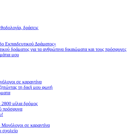
μεθοδολογία, δράσεις
δο Εκπαιδευτικού Δράματος»
τικού δράματος για τα ανθρώπινα δικαιώματα και τους πρόσφυγες
μάτια μου
ονόλογοι σε καραντίνα
ζητώντας τη δική μου φωνή
ιώματα
ο 2800 μίλια δρόμος
ού πρόσφυγα
υ!
 Μονόλογοι σε καραντίνα
 σχολείο