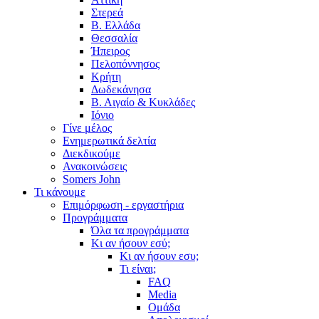
Στερεά
Β. Ελλάδα
Θεσσαλία
Ήπειρος
Πελοπόννησος
Κρήτη
Δωδεκάνησα
Β. Αιγαίο & Κυκλάδες
Ιόνιο
Γίνε μέλος
Ενημερωτικά δελτία
Διεκδικούμε
Ανακοινώσεις
Somers John
Τι κάνουμε
Επιμόρφωση - εργαστήρια
Προγράμματα
Όλα τα προγράμματα
Κι αν ήσουν εσύ;
Κι αν ήσουν εσυ;
Τι είναι;
FAQ
Media
Ομάδα