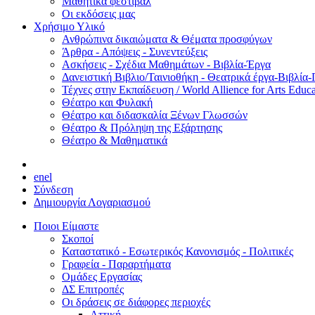
Μαθητικά φεστιβάλ
Οι εκδόσεις μας
Χρήσιμο Υλικό
Ανθρώπινα δικαιώματα & Θέματα προσφύγων
Άρθρα - Απόψεις - Συνεντεύξεις
Ασκήσεις - Σχέδια Μαθημάτων - Βιβλία-Έργα
Δανειστική Βιβλιο/Ταινιοθήκη - Θεατρικά έργα-Βιβλία-
Τέχνες στην Εκπαίδευση / World Allience for Arts Educa
Θέατρο και Φυλακή
Θέατρο και διδασκαλία Ξένων Γλωσσών
Θέατρο & Πρόληψη της Εξάρτησης
Θέατρο & Μαθηματικά
en
el
Σύνδεση
Δημιουργία Λογαριασμού
Ποιοι Είμαστε
Σκοποί
Καταστατικό - Εσωτερικός Κανονισμός - Πολιτικές
Γραφεία - Παραρτήματα
Ομάδες Εργασίας
ΔΣ Επιτροπές
Οι δράσεις σε διάφορες περιοχές
Αττική