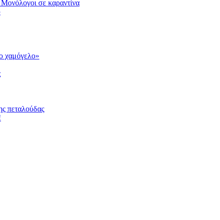
 Μονόλογοι σε καραντίνα
υ
το χαμόγελο»
ς
ης πεταλούδας
!