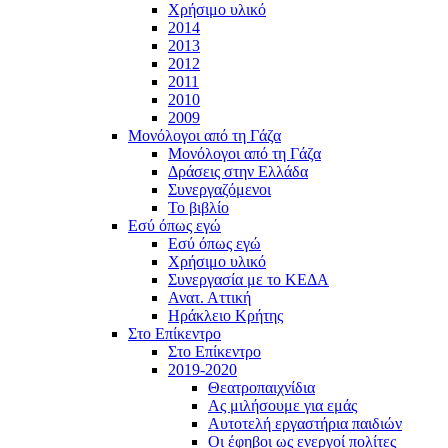
Χρήσιμο υλικό
2014
2013
2012
2011
2010
2009
Μονόλογοι από τη Γάζα
Μονόλογοι από τη Γάζα
Δράσεις στην Ελλάδα
Συνεργαζόμενοι
To βιβλίο
Εσύ όπως εγώ
Εσύ όπως εγώ
Χρήσιμο υλικό
Συνεργασία με το ΚΕΔΑ
Ανατ. Αττική
Ηράκλειο Κρήτης
Στο Επίκεντρο
Στο Επίκεντρο
2019-2020
Θεατροπαιχνίδια
Ας μιλήσουμε για εμάς
Αυτοτελή εργαστήρια παιδιών
Οι έφηβοι ως ενεργοί πολίτες