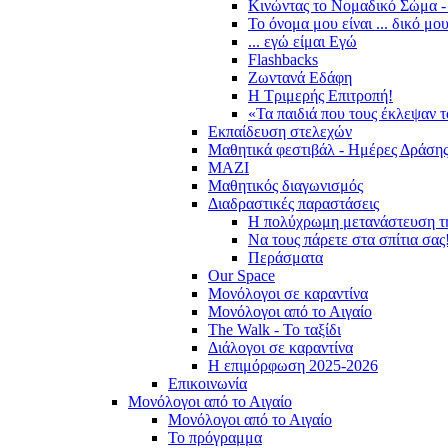
Κινώντας το Νομαδικό Σώμα -
Το όνομα μου είναι ... δικό μο
... εγώ είμαι Εγώ
Flashbacks
Ζωντανά Εδάφη
Η Τριμερής Επιτροπή!
«Τα παιδιά που τους έκλεψαν 
Εκπαίδευση στελεχών
Μαθητικά φεστιβάλ - Ημέρες Δράση
ΜΑΖΙ
Μαθητικός διαγωνισμός
Διαδραστικές παραστάσεις
Η πολύχρωμη μετανάστευση τ
Να τους πάρετε στα σπίτια σας
Περάσματα
Our Space
Μονόλογοι σε καραντίνα
Μονόλογοι από το Αιγαίο
The Walk - Το ταξίδι
Διάλογοι σε καραντίνα
Η επιμόρφωση 2025-2026
Επικοινωνία
Μονόλογοι από το Αιγαίο
Μονόλογοι από το Αιγαίο
Το πρόγραμμα