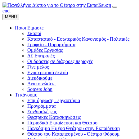
en
el
MENU
Ποιοι Είμαστε
Σκοποί
Καταστατικό - Εσωτερικός Κανονισμός - Πολιτικές
Γραφεία - Παραρτήματα
Ομάδες Εργασίας
ΔΣ Επιτροπές
Οι δράσεις σε διάφορες περιοχές
Γίνε μέλος
Ενημερωτικά δελτία
Διεκδικούμε
Ανακοινώσεις
Somers John
Τι κάνουμε
Επιμόρφωση - εργαστήρια
Προγράμματα
Συνδιασκέψεις
Θεατρικές Κατασκηνώσεις
Περιοδικό Εκπαίδευση και Θέατρο
Παγκόσμια Ημέρα Θεάτρου στην Εκπαίδευση
Θέατρο του Καταπιεσμένου - Θέατρο Φόρουμ