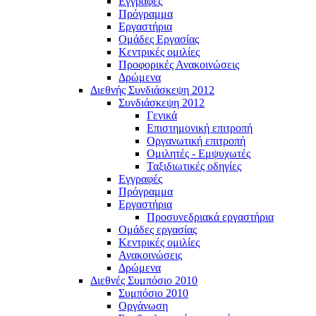
Εγγραφές
Πρόγραμμα
Εργαστήρια
Ομάδες Εργασίας
Κεντρικές ομιλίες
Προφορικές Ανακοινώσεις
Δρώμενα
Διεθνής Συνδιάσκεψη 2012
Συνδιάσκεψη 2012
Γενικά
Επιστημονική επιτροπή
Οργανωτική επιτροπή
Ομιλητές - Εμψυχωτές
Ταξιδιωτικές οδηγίες
Εγγραφές
Πρόγραμμα
Εργαστήρια
Προσυνεδριακά εργαστήρια
Ομάδες εργασίας
Κεντρικές ομιλίες
Ανακοινώσεις
Δρώμενα
Διεθνές Συμπόσιο 2010
Συμπόσιο 2010
Οργάνωση