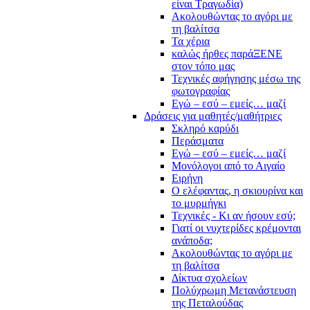
είναι Τραγωδία)
Ακολουθώντας το αγόρι με
τη βαλίτσα
Τα χέρια
καλώς ήρθες παράΞΕΝΕ
στον τόπο μας
Τεχνικές αφήγησης μέσω της
φωτογραφίας
Εγώ – εσύ – εμείς… μαζί
Δράσεις για μαθητές/μαθήτριες
Σκληρό καρύδι
Περάσματα
Εγώ – εσύ – εμείς… μαζί
Μονόλογοι από το Αιγαίο
Ειρήνη
Ο ελέφαντας, η σκιουρίνα και
το μυρμήγκι
Τεχνικές - Κι αν ήσουν εσύ;
Γιατί οι νυχτερίδες κρέμονται
ανάποδα;
Ακολουθώντας το αγόρι με
τη βαλίτσα
Δίκτυα σχολείων
Πολύχρωμη Μετανάστευση
της Πεταλούδας