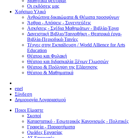
Μαθητικά φεστιβάλ
Οι εκδόσεις μας
Χρήσιμο Υλικό
Ανθρώπινα δικαιώματα & Θέματα προσφύγων
Άρθρα - Απόψεις - Συνεντεύξεις
Ασκήσεις - Σχέδια Μαθημάτων - Βιβλία-Έργα
Δανειστική Βιβλιο/Ταινιοθήκη - Θεατρικά έργα-
Βιβλία-Περιοδικά-Ταινίες
Τέχνες στην Εκπαίδευση / World Allience for Arts
Education
Θέατρο και Φυλακή
Θέατρο και διδασκαλία Ξένων Γλωσσών
Θέατρο & Πρόληψη της Εξάρτησης
Θέατρο & Μαθηματικά
en
el
Σύνδεση
Δημιουργία Λογαριασμού
Ποιοι Είμαστε
Σκοποί
Καταστατικό - Εσωτερικός Κανονισμός - Πολιτικές
Γραφεία - Παραρτήματα
Ομάδες Εργασίας
ΔΣ Επιτροπές