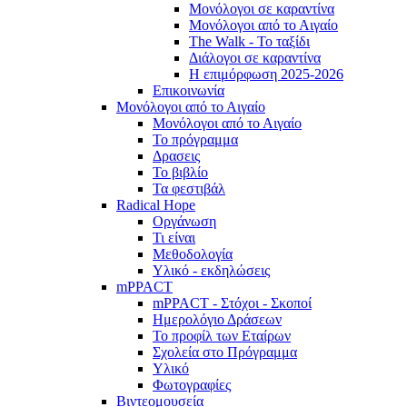
Μονόλογοι σε καραντίνα
Μονόλογοι από το Αιγαίο
The Walk - Το ταξίδι
Διάλογοι σε καραντίνα
Η επιμόρφωση 2025-2026
Επικοινωνία
Μονόλογοι από το Αιγαίο
Μονόλογοι από το Αιγαίο
Το πρόγραμμα
Δρασεις
Το βιβλίο
Τα φεστιβάλ
Radical Hope
Οργάνωση
Τι είναι
Μεθοδολογία
Υλικό - εκδηλώσεις
mPPACT
mPPACT - Στόχοι - Σκοποί
Ημερολόγιο Δράσεων
Το προφίλ των Εταίρων
Σχολεία στο Πρόγραμμα
Υλικό
Φωτογραφίες
Βιντεομουσεία