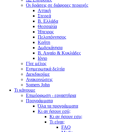
Οι δράσεις σε διάφορες περιοχές
Αττική
Στερεά
Β. Ελλάδα
Θεσσαλία
Ήπειρος
Πελοπόννησος
Κρήτη
Δωδεκάνησα
Β. Αιγαίο & Κυκλάδες
Ιόνιο
Γίνε μέλος
Ενημερωτικά δελτία
Διεκδικούμε
Ανακοινώσεις
Somers John
Τι κάνουμε
Επιμόρφωση - εργαστήρια
Προγράμματα
Όλα τα προγράμματα
Κι αν ήσουν εσύ;
Κι αν ήσουν εσυ;
Τι είναι;
FAQ