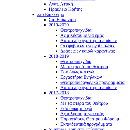
Ανατ. Αττική
Ηράκλειο Κρήτης
Στο Επίκεντρο
Στο Επίκεντρο
2019-2020
Θεατροπαιχνίδια
Ας μιλήσουμε για εμάς
Αυτοτελή εργαστήρια παιδιών
Οι έφηβοι ως ενεργοί πολίτες
Δράσεις εν καιρώ καραντίνας
2018-2019
Θεατροπαιχνίδια
Με τα φτερά του θεάτρου
Εσύ όπως και εγώ
Εργαστήρια Ενηλίκων
Θεατροπαιδαγωγικά προγράμματα
Αυτοτελή εργαστήρια παιδιών
2017-2018
Θεατροπαιχνίδια
Με τα φτερά του θεάτρου
Εσύ όπως κι εγώ
Ας μιλήσουμε για εμάς
Παραστάσεις Θεάτρου Φόρουμ
Εκπαιδευτικά προγράμματα
Summer Camp στο Επίκεντρο