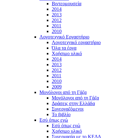
Βιντεομουσεία
2014
2013
2012
2011
2010
Λογοτεχνικό Εργαστήριο
Λογοτεχνικό εργαστήριο
Όλα τα έργα
Χρήσιμο υλικό
2014
2013
2012
2011
2010
2009
Μονόλογοι από τη Γάζα
Μονόλογοι από τη Γάζα
Δράσεις στην Ελλάδα
Συνεργαζόμενοι
To βιβλίο
Εσύ όπως εγώ
Εσύ όπως εγώ
Χρήσιμο υλικό
Συνεργασία με το ΚΕΔΑ