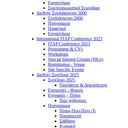
Εργαστήρια
Συμπληρωματικά Σεμινάρια
Διεθνής Συνδιάσκεψη 2000
Συνδιάσκεψη 2000
Πρόγραμμα
Πρακτικά
Εργαστήρια
International ITAP Conference 2023
ITAP Conference 2023
Programme & CVs
Workshops
Special Interest Groups (SIGs)
Registration - Venue
Site Specific Events
Διεθνές Συνέδριο 2025
Συνέδριο 2025
Προτάσεις & Δημοσίευση
Επιτροπές - Φορείς
Εγγραφές - Τόπος
Πώς φτάνουμε
Πρόγραμμα
Ποιος-Που-Πότε-Τι
Παρασκευή
Σάββατο
Κυριακή