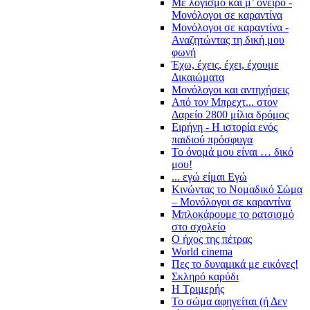
Με λογισμό και μ’ όνειρο -
Μονόλογοι σε καραντίνα
Μονόλογοι σε καραντίνα -
Αναζητώντας τη δική μου
φωνή
Έχω, έχεις, έχει, έχουμε
Δικαιώματα
Μονόλογοι και αντηχήσεις
Από τον Μπρεχτ... στον
Δαρείο 2800 μίλια δρόμος
Ειρήνη - Η ιστορία ενός
παιδιού πρόσφυγα
Το όνομά μου είναι … δικό
μου!
... εγώ είμαι Εγώ
Κινώντας το Νομαδικό Σώμα
– Μονόλογοι σε καραντίνα
Μπλοκάρουμε το ρατσισμό
στο σχολείο
Ο ήχος της πέτρας
World cinema
Πες το δυναμικά με εικόνες!
Σκληρό καρύδι
Η Τριμερής
Το σώμα αφηγείται (ή Δεν