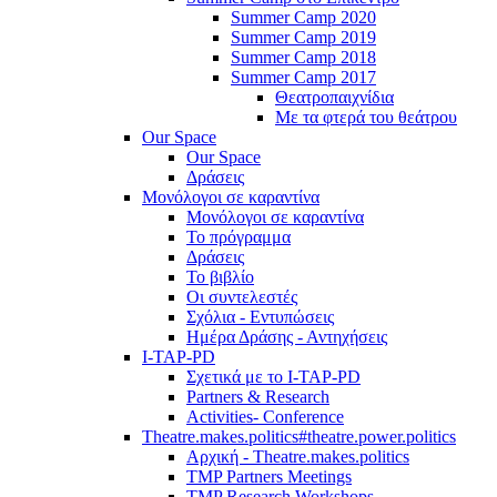
Summer Camp 2020
Summer Camp 2019
Summer Camp 2018
Summer Camp 2017
Θεατροπαιχνίδια
Με τα φτερά του θεάτρου
Our Space
Our Space
Δράσεις
Μονόλογοι σε καραντίνα
Μονόλογοι σε καραντίνα
Το πρόγραμμα
Δράσεις
Το βιβλίο
Οι συντελεστές
Σχόλια - Εντυπώσεις
Ημέρα Δράσης - Αντηχήσεις
I-TAP-PD
Σχετικά με το I-TAP-PD
Partners & Research
Activities- Conference
Theatre.makes.politics#theatre.power.politics
Αρχική - Theatre.makes.politics
TMP Partners Meetings
TMP Research Workshops