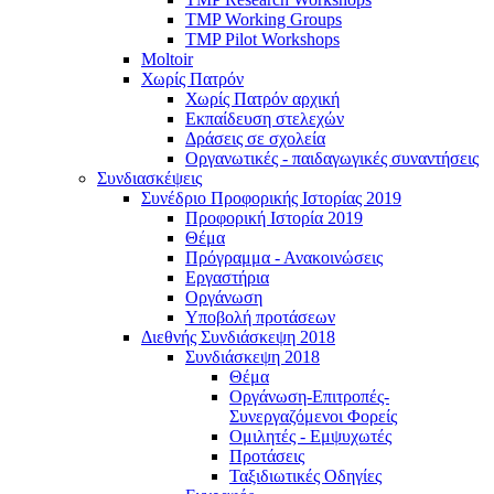
TMP Working Groups
TMP Pilot Workshops
Moltoir
Χωρίς Πατρόν
Χωρίς Πατρόν αρχική
Εκπαίδευση στελεχών
Δράσεις σε σχολεία
Οργανωτικές - παιδαγωγικές συναντήσεις
Συνδιασκέψεις
Συνέδριο Προφορικής Ιστορίας 2019
Προφορική Ιστορία 2019
Θέμα
Πρόγραμμα - Ανακοινώσεις
Εργαστήρια
Οργάνωση
Υποβολή προτάσεων
Διεθνής Συνδιάσκεψη 2018
Συνδιάσκεψη 2018
Θέμα
Οργάνωση-Επιτροπές-
Συνεργαζόμενοι Φορείς
Ομιλητές - Εμψυχωτές
Προτάσεις
Ταξιδιωτικές Οδηγίες