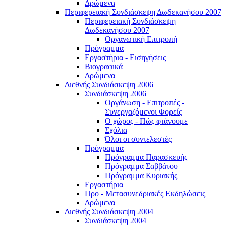
Δρώμενα
Περιφερειακή Συνδιάσκεψη Δωδεκανήσου 2007
Περιφερειακή Συνδιάσκεψη
Δωδεκανήσου 2007
Οργανωτική Επιτροπή
Πρόγραμμα
Εργαστήρια - Εισηγήσεις
Βιογραφικά
Δρώμενα
Διεθνής Συνδιάσκεψη 2006
Συνδιάσκεψη 2006
Οργάνωση - Επιτροπές -
Συνεργαζόμενοι Φορείς
Ο χώρος - Πώς φτάνουμε
Σχόλια
Όλοι οι συντελεστές
Πρόγραμμα
Πρόγραμμα Παρασκευής
Πρόγραμμα Σαββάτου
Πρόγραμμα Κυριακής
Εργαστήρια
Προ - Μετασυνεδριακές Εκδηλώσεις
Δρώμενα
Διεθνής Συνδιάσκεψη 2004
Συνδιάσκεψη 2004