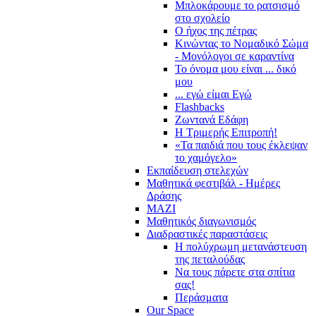
Μπλοκάρουμε το ρατσισμό
στο σχολείο
Ο ήχος της πέτρας
Κινώντας το Νομαδικό Σώμα
- Μονόλογοι σε καραντίνα
Το όνομα μου είναι ... δικό
μου
... εγώ είμαι Εγώ
Flashbacks
Ζωντανά Εδάφη
Η Τριμερής Επιτροπή!
«Τα παιδιά που τους έκλεψαν
το χαμόγελο»
Εκπαίδευση στελεχών
Μαθητικά φεστιβάλ - Ημέρες
Δράσης
ΜΑΖΙ
Μαθητικός διαγωνισμός
Διαδραστικές παραστάσεις
Η πολύχρωμη μετανάστευση
της πεταλούδας
Να τους πάρετε στα σπίτια
σας!
Περάσματα
Our Space