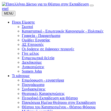
en
el
MENU
Ποιοι Είμαστε
Σκοποί
Καταστατικό - Εσωτερικός Κανονισμός - Πολιτικές
Γραφεία - Παραρτήματα
Ομάδες Εργασίας
ΔΣ Επιτροπές
Οι δράσεις σε διάφορες περιοχές
Γίνε μέλος
Ενημερωτικά δελτία
Διεκδικούμε
Ανακοινώσεις
Somers John
Τι κάνουμε
Επιμόρφωση - εργαστήρια
Προγράμματα
Συνδιασκέψεις
Θεατρικές Κατασκηνώσεις
Περιοδικό Εκπαίδευση και Θέατρο
Παγκόσμια Ημέρα Θεάτρου στην Εκπαίδευση
Θέατρο του Καταπιεσμένου - Θέατρο Φόρουμ