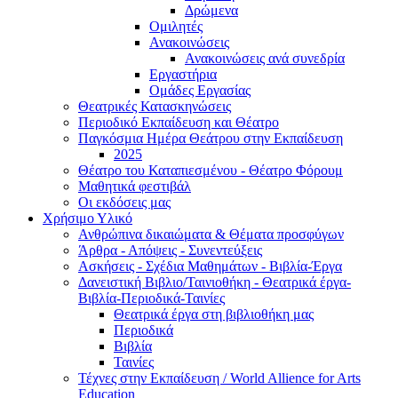
Δρώμενα
Ομιλητές
Ανακοινώσεις
Ανακοινώσεις ανά συνεδρία
Εργαστήρια
Ομάδες Εργασίας
Θεατρικές Κατασκηνώσεις
Περιοδικό Εκπαίδευση και Θέατρο
Παγκόσμια Ημέρα Θεάτρου στην Εκπαίδευση
2025
Θέατρο του Καταπιεσμένου - Θέατρο Φόρουμ
Μαθητικά φεστιβάλ
Οι εκδόσεις μας
Χρήσιμο Υλικό
Ανθρώπινα δικαιώματα & Θέματα προσφύγων
Άρθρα - Απόψεις - Συνεντεύξεις
Ασκήσεις - Σχέδια Μαθημάτων - Βιβλία-Έργα
Δανειστική Βιβλιο/Ταινιοθήκη - Θεατρικά έργα-
Βιβλία-Περιοδικά-Ταινίες
Θεατρικά έργα στη βιβλιοθήκη μας
Περιοδικά
Βιβλία
Ταινίες
Τέχνες στην Εκπαίδευση / World Allience for Arts
Education