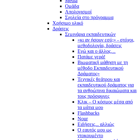
Media
Ομάδα
Απολογισμοί
Σχολεία στο πρόγραμμα
Χρήσιμο υλικό
Δράσεις
Σεμινάρια εκπαιδευτικών
«κι αν ήσουν εσύ;» - στόχοι,
μεθοδολογία, δράσεις
Εγώ και ο άλλος…
Πατάμε γερά!
Βιωματική μάθηση με τη
μέθοδο Εκπαιδευτικού
Δράματος»
Τεχνικές θεάτρου και
εκπαιδευτικού δράματος για
τα ανθρώπινα δικαιώματα και
τους πρόσφυγες
Κλικ – Ο κόσμος μέσα από
τα μάτια μου
Flashbacks
Nour
Ειδήσεις... αλλιώς
Ο εαυτός μου ως
ντοκουμέντο