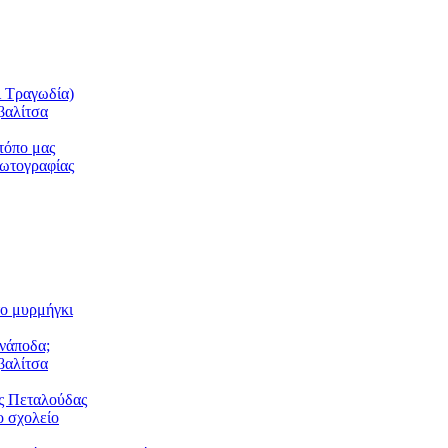
ι Τραγωδία)
βαλίτσα
τόπο μας
φωτογραφίας
το μυρμήγκι
ανάποδα;
βαλίτσα
ς Πεταλούδας
 σχολείο