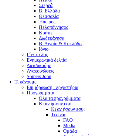
Στερεά
Β. Ελλάδα
Θεσσαλία
Ήπειρος
Πελοπόννησος
Κρήτη
Δωδεκάνησα
Β. Αιγαίο & Κυκλάδες
Ιόνιο
Γίνε μέλος
Ενημερωτικά δελτία
Διεκδικούμε
Ανακοινώσεις
Somers John
Τι κάνουμε
Επιμόρφωση - εργαστήρια
Προγράμματα
Όλα τα προγράμματα
Κι αν ήσουν εσύ;
Κι αν ήσουν εσυ;
Τι είναι;
FAQ
Media
Ομάδα