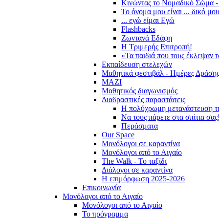
Κινώντας το Νομαδικό Σώμα -
Το όνομα μου είναι ... δικό μο
... εγώ είμαι Εγώ
Flashbacks
Ζωντανά Εδάφη
Η Τριμερής Επιτροπή!
«Τα παιδιά που τους έκλεψαν 
Εκπαίδευση στελεχών
Μαθητικά φεστιβάλ - Ημέρες Δράση
ΜΑΖΙ
Μαθητικός διαγωνισμός
Διαδραστικές παραστάσεις
Η πολύχρωμη μετανάστευση τ
Να τους πάρετε στα σπίτια σας
Περάσματα
Our Space
Μονόλογοι σε καραντίνα
Μονόλογοι από το Αιγαίο
The Walk - Το ταξίδι
Διάλογοι σε καραντίνα
Η επιμόρφωση 2025-2026
Επικοινωνία
Μονόλογοι από το Αιγαίο
Μονόλογοι από το Αιγαίο
Το πρόγραμμα