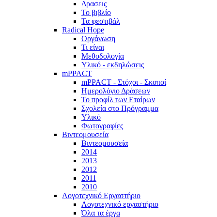
Δρασεις
Το βιβλίο
Τα φεστιβάλ
Radical Hope
Οργάνωση
Τι είναι
Μεθοδολογία
Υλικό - εκδηλώσεις
mPPACT
mPPACT - Στόχοι - Σκοποί
Ημερολόγιο Δράσεων
Το προφίλ των Εταίρων
Σχολεία στο Πρόγραμμα
Υλικό
Φωτογραφίες
Βιντεομουσεία
Βιντεομουσεία
2014
2013
2012
2011
2010
Λογοτεχνικό Εργαστήριο
Λογοτεχνικό εργαστήριο
Όλα τα έργα