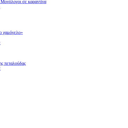
 Μονόλογοι σε καραντίνα
υ
το χαμόγελο»
ς
ης πεταλούδας
!