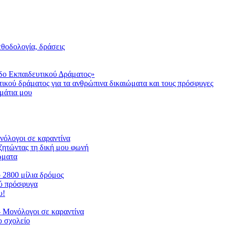
μεθοδολογία, δράσεις
δο Εκπαιδευτικού Δράματος»
τικού δράματος για τα ανθρώπινα δικαιώματα και τους πρόσφυγες
μάτια μου
ονόλογοι σε καραντίνα
ζητώντας τη δική μου φωνή
ιώματα
ο 2800 μίλια δρόμος
ού πρόσφυγα
υ!
 Μονόλογοι σε καραντίνα
 σχολείο