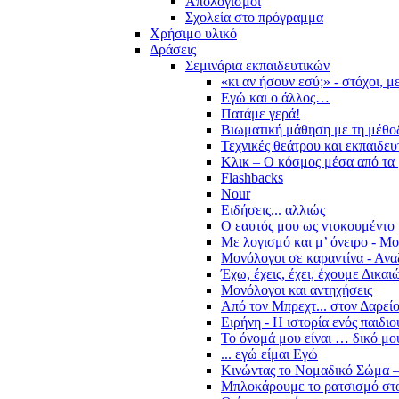
Απολογισμοί
Σχολεία στο πρόγραμμα
Χρήσιμο υλικό
Δράσεις
Σεμινάρια εκπαιδευτικών
«κι αν ήσουν εσύ;» - στόχοι, 
Εγώ και ο άλλος…
Πατάμε γερά!
Βιωματική μάθηση με τη μέθο
Τεχνικές θεάτρου και εκπαιδευ
Κλικ – Ο κόσμος μέσα από τα 
Flashbacks
Nour
Ειδήσεις... αλλιώς
Ο εαυτός μου ως ντοκουμέντο
Με λογισμό και μ’ όνειρο - Μ
Μονόλογοι σε καραντίνα - Ανα
Έχω, έχεις, έχει, έχουμε Δικα
Μονόλογοι και αντηχήσεις
Από τον Μπρεχτ... στον Δαρεί
Ειρήνη - Η ιστορία ενός παιδι
Το όνομά μου είναι … δικό μο
... εγώ είμαι Εγώ
Κινώντας το Νομαδικό Σώμα –
Μπλοκάρουμε το ρατσισμό στο