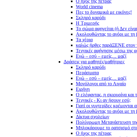
Ο ήχος της πέτρας
World cinema
Πες το δυναμικά με εικόνες!
Σκληρό καρύδι
Η Τριμερής
Το σώμα αφηγείται (ή Δεν είνα
Ακολουθώντας το αγόρι με τη 
Τα χέρια
καλώς ήρθες παράΞΕΝΕ στον 
Τεχνικές αφήγησης μέσω της 
Εγώ – εσύ – εμείς… μαζί
Δράσεις για μαθητές/μαθήτριες
Σκληρό καρύδι
Περάσματα
Εγώ – εσύ – εμείς… μαζί
Μονόλογοι από το Αιγαίο
Ειρήνη
Ο ελέφαντας, η σκιουρίνα και 
Τεχνικές - Κι αν ήσουν εσύ;
Γιατί οι νυχτερίδες κρέμονται 
Ακολουθώντας το αγόρι με τη 
Δίκτυα σχολείων
Πολύχρωμη Μετανάστευση τη
Μπλοκάρουμε το ρατσισμό στο
Ο ήχος της πέτρας