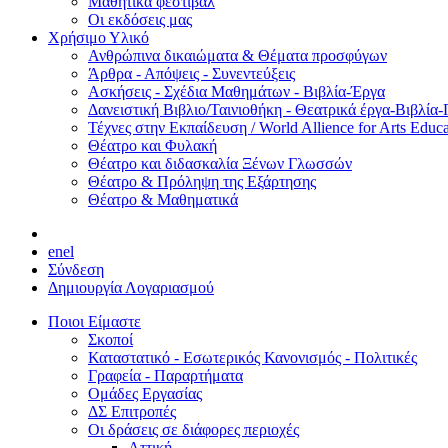
Μαθητικά φεστιβάλ
Οι εκδόσεις μας
Χρήσιμο Υλικό
Ανθρώπινα δικαιώματα & Θέματα προσφύγων
Άρθρα - Απόψεις - Συνεντεύξεις
Ασκήσεις - Σχέδια Μαθημάτων - Βιβλία-Έργα
Δανειστική Βιβλιο/Ταινιοθήκη - Θεατρικά έργα-Βιβλία-
Τέχνες στην Εκπαίδευση / World Allience for Arts Educa
Θέατρο και Φυλακή
Θέατρο και διδασκαλία Ξένων Γλωσσών
Θέατρο & Πρόληψη της Εξάρτησης
Θέατρο & Μαθηματικά
en
el
Σύνδεση
Δημιουργία Λογαριασμού
Ποιοι Είμαστε
Σκοποί
Καταστατικό - Εσωτερικός Κανονισμός - Πολιτικές
Γραφεία - Παραρτήματα
Ομάδες Εργασίας
ΔΣ Επιτροπές
Οι δράσεις σε διάφορες περιοχές
Αττική