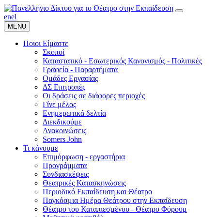
en
el
MENU
Ποιοι Είμαστε
Σκοποί
Καταστατικό - Εσωτερικός Κανονισμός - Πολιτικές
Γραφεία - Παραρτήματα
Ομάδες Εργασίας
ΔΣ Επιτροπές
Οι δράσεις σε διάφορες περιοχές
Γίνε μέλος
Ενημερωτικά δελτία
Διεκδικούμε
Ανακοινώσεις
Somers John
Τι κάνουμε
Επιμόρφωση - εργαστήρια
Προγράμματα
Συνδιασκέψεις
Θεατρικές Κατασκηνώσεις
Περιοδικό Εκπαίδευση και Θέατρο
Παγκόσμια Ημέρα Θεάτρου στην Εκπαίδευση
Θέατρο του Καταπιεσμένου - Θέατρο Φόρουμ