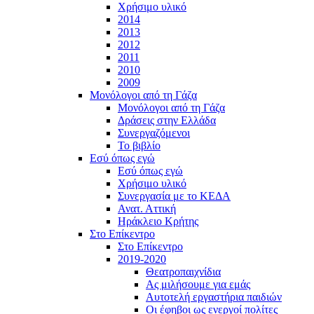
Χρήσιμο υλικό
2014
2013
2012
2011
2010
2009
Μονόλογοι από τη Γάζα
Μονόλογοι από τη Γάζα
Δράσεις στην Ελλάδα
Συνεργαζόμενοι
To βιβλίο
Εσύ όπως εγώ
Εσύ όπως εγώ
Χρήσιμο υλικό
Συνεργασία με το ΚΕΔΑ
Ανατ. Αττική
Ηράκλειο Κρήτης
Στο Επίκεντρο
Στο Επίκεντρο
2019-2020
Θεατροπαιχνίδια
Ας μιλήσουμε για εμάς
Αυτοτελή εργαστήρια παιδιών
Οι έφηβοι ως ενεργοί πολίτες