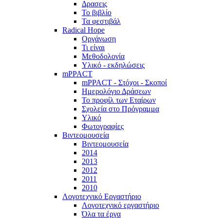
Δρασεις
Το βιβλίο
Τα φεστιβάλ
Radical Hope
Οργάνωση
Τι είναι
Μεθοδολογία
Υλικό - εκδηλώσεις
mPPACT
mPPACT - Στόχοι - Σκοποί
Ημερολόγιο Δράσεων
Το προφίλ των Εταίρων
Σχολεία στο Πρόγραμμα
Υλικό
Φωτογραφίες
Βιντεομουσεία
Βιντεομουσεία
2014
2013
2012
2011
2010
Λογοτεχνικό Εργαστήριο
Λογοτεχνικό εργαστήριο
Όλα τα έργα