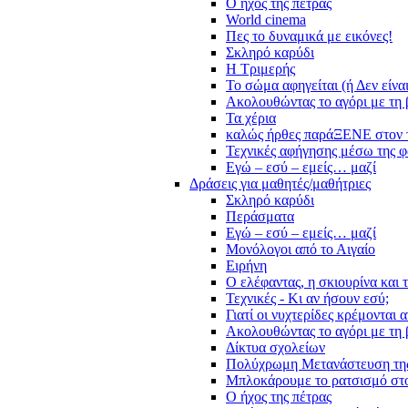
Ο ήχος της πέτρας
World cinema
Πες το δυναμικά με εικόνες!
Σκληρό καρύδι
Η Τριμερής
Το σώμα αφηγείται (ή Δεν είνα
Ακολουθώντας το αγόρι με τη 
Τα χέρια
καλώς ήρθες παράΞΕΝΕ στον 
Τεχνικές αφήγησης μέσω της 
Εγώ – εσύ – εμείς… μαζί
Δράσεις για μαθητές/μαθήτριες
Σκληρό καρύδι
Περάσματα
Εγώ – εσύ – εμείς… μαζί
Μονόλογοι από το Αιγαίο
Ειρήνη
Ο ελέφαντας, η σκιουρίνα και 
Τεχνικές - Κι αν ήσουν εσύ;
Γιατί οι νυχτερίδες κρέμονται 
Ακολουθώντας το αγόρι με τη 
Δίκτυα σχολείων
Πολύχρωμη Μετανάστευση τη
Μπλοκάρουμε το ρατσισμό στο
Ο ήχος της πέτρας