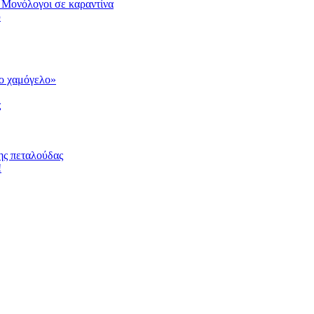
 Μονόλογοι σε καραντίνα
υ
το χαμόγελο»
ς
ης πεταλούδας
!