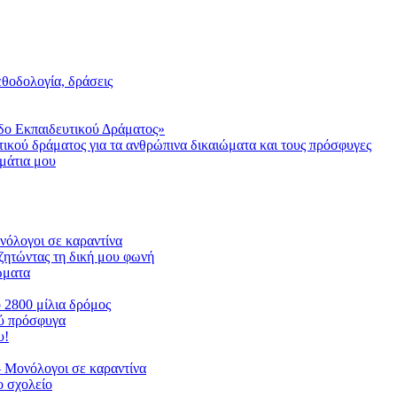
μεθοδολογία, δράσεις
δο Εκπαιδευτικού Δράματος»
τικού δράματος για τα ανθρώπινα δικαιώματα και τους πρόσφυγες
μάτια μου
ονόλογοι σε καραντίνα
ζητώντας τη δική μου φωνή
ιώματα
ο 2800 μίλια δρόμος
ού πρόσφυγα
υ!
 Μονόλογοι σε καραντίνα
 σχολείο