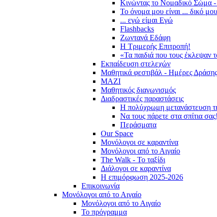
Κινώντας το Νομαδικό Σώμα -
Το όνομα μου είναι ... δικό μο
... εγώ είμαι Εγώ
Flashbacks
Ζωντανά Εδάφη
Η Τριμερής Επιτροπή!
«Τα παιδιά που τους έκλεψαν 
Εκπαίδευση στελεχών
Μαθητικά φεστιβάλ - Ημέρες Δράση
ΜΑΖΙ
Μαθητικός διαγωνισμός
Διαδραστικές παραστάσεις
Η πολύχρωμη μετανάστευση τ
Να τους πάρετε στα σπίτια σας
Περάσματα
Our Space
Μονόλογοι σε καραντίνα
Μονόλογοι από το Αιγαίο
The Walk - Το ταξίδι
Διάλογοι σε καραντίνα
Η επιμόρφωση 2025-2026
Επικοινωνία
Μονόλογοι από το Αιγαίο
Μονόλογοι από το Αιγαίο
Το πρόγραμμα