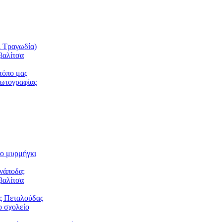
ι Τραγωδία)
βαλίτσα
τόπο μας
φωτογραφίας
το μυρμήγκι
ανάποδα;
βαλίτσα
ς Πεταλούδας
 σχολείο