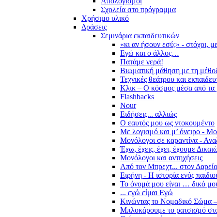
Απολογισμοί
Σχολεία στο πρόγραμμα
Χρήσιμο υλικό
Δράσεις
Σεμινάρια εκπαιδευτικών
«κι αν ήσουν εσύ;» - στόχοι, 
Εγώ και ο άλλος…
Πατάμε γερά!
Βιωματική μάθηση με τη μέθο
Τεχνικές θεάτρου και εκπαιδευ
Κλικ – Ο κόσμος μέσα από τα 
Flashbacks
Nour
Ειδήσεις... αλλιώς
Ο εαυτός μου ως ντοκουμέντο
Με λογισμό και μ’ όνειρο - Μ
Μονόλογοι σε καραντίνα - Ανα
Έχω, έχεις, έχει, έχουμε Δικα
Μονόλογοι και αντηχήσεις
Από τον Μπρεχτ... στον Δαρεί
Ειρήνη - Η ιστορία ενός παιδι
Το όνομά μου είναι … δικό μο
... εγώ είμαι Εγώ
Κινώντας το Νομαδικό Σώμα –
Μπλοκάρουμε το ρατσισμό στο