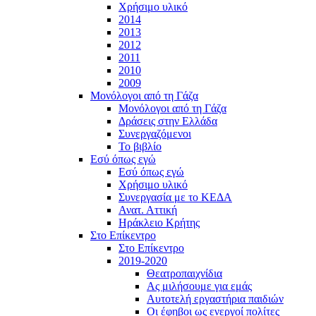
Χρήσιμο υλικό
2014
2013
2012
2011
2010
2009
Μονόλογοι από τη Γάζα
Μονόλογοι από τη Γάζα
Δράσεις στην Ελλάδα
Συνεργαζόμενοι
To βιβλίο
Εσύ όπως εγώ
Εσύ όπως εγώ
Χρήσιμο υλικό
Συνεργασία με το ΚΕΔΑ
Ανατ. Αττική
Ηράκλειο Κρήτης
Στο Επίκεντρο
Στο Επίκεντρο
2019-2020
Θεατροπαιχνίδια
Ας μιλήσουμε για εμάς
Αυτοτελή εργαστήρια παιδιών
Οι έφηβοι ως ενεργοί πολίτες