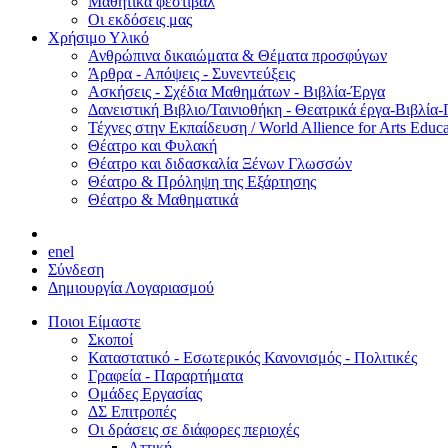
Μαθητικά φεστιβάλ
Οι εκδόσεις μας
Χρήσιμο Υλικό
Ανθρώπινα δικαιώματα & Θέματα προσφύγων
Άρθρα - Απόψεις - Συνεντεύξεις
Ασκήσεις - Σχέδια Μαθημάτων - Βιβλία-Έργα
Δανειστική Βιβλιο/Ταινιοθήκη - Θεατρικά έργα-Βιβλία-
Τέχνες στην Εκπαίδευση / World Allience for Arts Educa
Θέατρο και Φυλακή
Θέατρο και διδασκαλία Ξένων Γλωσσών
Θέατρο & Πρόληψη της Εξάρτησης
Θέατρο & Μαθηματικά
en
el
Σύνδεση
Δημιουργία Λογαριασμού
Ποιοι Είμαστε
Σκοποί
Καταστατικό - Εσωτερικός Κανονισμός - Πολιτικές
Γραφεία - Παραρτήματα
Ομάδες Εργασίας
ΔΣ Επιτροπές
Οι δράσεις σε διάφορες περιοχές
Αττική