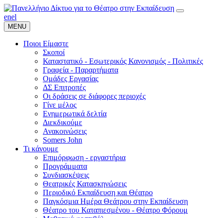
en
el
MENU
Ποιοι Είμαστε
Σκοποί
Καταστατικό - Εσωτερικός Κανονισμός - Πολιτικές
Γραφεία - Παραρτήματα
Ομάδες Εργασίας
ΔΣ Επιτροπές
Οι δράσεις σε διάφορες περιοχές
Γίνε μέλος
Ενημερωτικά δελτία
Διεκδικούμε
Ανακοινώσεις
Somers John
Τι κάνουμε
Επιμόρφωση - εργαστήρια
Προγράμματα
Συνδιασκέψεις
Θεατρικές Κατασκηνώσεις
Περιοδικό Εκπαίδευση και Θέατρο
Παγκόσμια Ημέρα Θεάτρου στην Εκπαίδευση
Θέατρο του Καταπιεσμένου - Θέατρο Φόρουμ