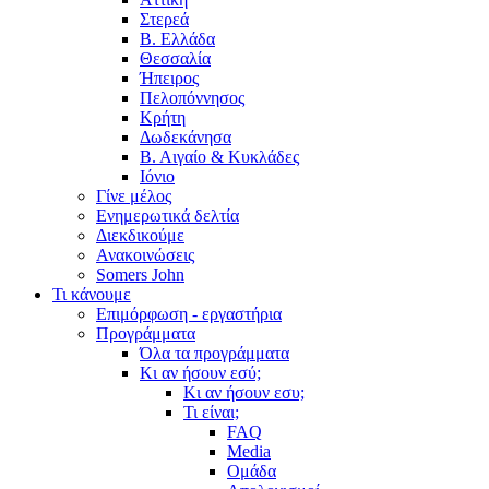
Στερεά
Β. Ελλάδα
Θεσσαλία
Ήπειρος
Πελοπόννησος
Κρήτη
Δωδεκάνησα
Β. Αιγαίο & Κυκλάδες
Ιόνιο
Γίνε μέλος
Ενημερωτικά δελτία
Διεκδικούμε
Ανακοινώσεις
Somers John
Τι κάνουμε
Επιμόρφωση - εργαστήρια
Προγράμματα
Όλα τα προγράμματα
Κι αν ήσουν εσύ;
Κι αν ήσουν εσυ;
Τι είναι;
FAQ
Media
Ομάδα