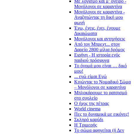
Με λογισμό και μ’ όνειρο -
Μονόλογοι σε καραντίνα
Μονόλογοι σε καραντίνα -
Αναζητώντας τη δική μου
φωνή
Έχω, έχεις, έχει, έχουμε
Δικαιώματα
Μονόλογοι και αντηχήσεις
Από τον Μπρεχτ... στον
Δαρείο 2800 μίλια δρόμος
Ειρήνη - Η ιστορία ενός
παιδιού πρόσφυγα
Το όνομά μου είναι … δικό
μου!
... εγώ είμαι Εγώ
Κινώντας το Νομαδικό Σώμα
– Μονόλογοι σε καραντίνα
Μπλοκάρουμε το ρατσισμό
στο σχολείο
Ο ήχος της πέτρας
World cinema
Πες το δυναμικά με εικόνες!
Σκληρό καρύδι
Η Τριμερής
Το σώμα αφηγείται (ή Δεν