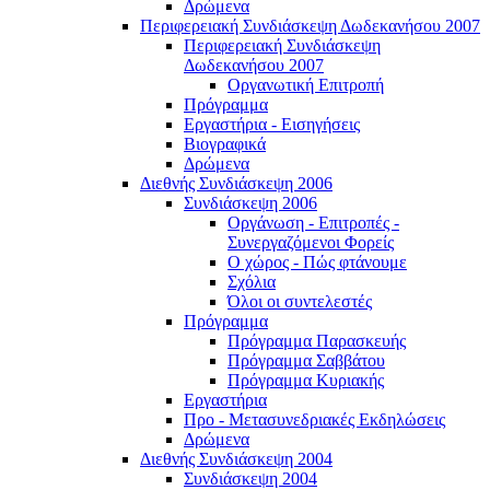
Δρώμενα
Περιφερειακή Συνδιάσκεψη Δωδεκανήσου 2007
Περιφερειακή Συνδιάσκεψη
Δωδεκανήσου 2007
Οργανωτική Επιτροπή
Πρόγραμμα
Εργαστήρια - Εισηγήσεις
Βιογραφικά
Δρώμενα
Διεθνής Συνδιάσκεψη 2006
Συνδιάσκεψη 2006
Οργάνωση - Επιτροπές -
Συνεργαζόμενοι Φορείς
Ο χώρος - Πώς φτάνουμε
Σχόλια
Όλοι οι συντελεστές
Πρόγραμμα
Πρόγραμμα Παρασκευής
Πρόγραμμα Σαββάτου
Πρόγραμμα Κυριακής
Εργαστήρια
Προ - Μετασυνεδριακές Εκδηλώσεις
Δρώμενα
Διεθνής Συνδιάσκεψη 2004
Συνδιάσκεψη 2004