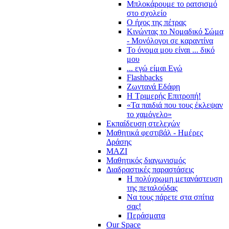
Μπλοκάρουμε το ρατσισμό
στο σχολείο
Ο ήχος της πέτρας
Κινώντας το Νομαδικό Σώμα
- Μονόλογοι σε καραντίνα
Το όνομα μου είναι ... δικό
μου
... εγώ είμαι Εγώ
Flashbacks
Ζωντανά Εδάφη
Η Τριμερής Επιτροπή!
«Τα παιδιά που τους έκλεψαν
το χαμόγελο»
Εκπαίδευση στελεχών
Μαθητικά φεστιβάλ - Ημέρες
Δράσης
ΜΑΖΙ
Μαθητικός διαγωνισμός
Διαδραστικές παραστάσεις
Η πολύχρωμη μετανάστευση
της πεταλούδας
Να τους πάρετε στα σπίτια
σας!
Περάσματα
Our Space