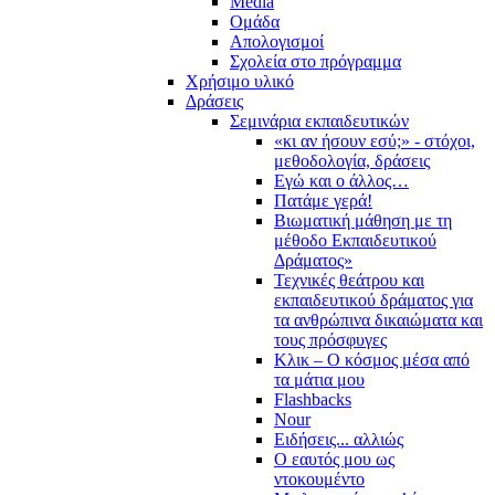
Media
Ομάδα
Απολογισμοί
Σχολεία στο πρόγραμμα
Χρήσιμο υλικό
Δράσεις
Σεμινάρια εκπαιδευτικών
«κι αν ήσουν εσύ;» - στόχοι,
μεθοδολογία, δράσεις
Εγώ και ο άλλος…
Πατάμε γερά!
Βιωματική μάθηση με τη
μέθοδο Εκπαιδευτικού
Δράματος»
Τεχνικές θεάτρου και
εκπαιδευτικού δράματος για
τα ανθρώπινα δικαιώματα και
τους πρόσφυγες
Κλικ – Ο κόσμος μέσα από
τα μάτια μου
Flashbacks
Nour
Ειδήσεις... αλλιώς
Ο εαυτός μου ως
ντοκουμέντο