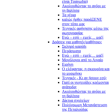
είναι Τραγωδία)
Ακολουθώντας το αγόρι με
τη βαλίτσα
Τα χέρια
καλώς ήρθες παράΞΕΝΕ
στον τόπο μας
Τεχνικές αφήγησης μέσω της
φωτογραφίας
Εγώ – εσύ – εμείς… μαζί
Δράσεις για μαθητές/μαθήτριες
Σκληρό καρύδι
Περάσματα
Εγώ – εσύ – εμείς… μαζί
Μονόλογοι από το Αιγαίο
Ειρήνη
Ο ελέφαντας, η σκιουρίνα και
το μυρμήγκι
Τεχνικές - Κι αν ήσουν εσύ;
Γιατί οι νυχτερίδες κρέμονται
ανάποδα;
Ακολουθώντας το αγόρι με
τη βαλίτσα
Δίκτυα σχολείων
Πολύχρωμη Μετανάστευση
της Πεταλούδας