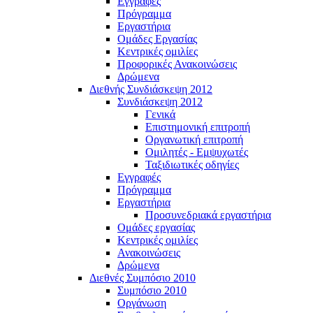
Εγγραφές
Πρόγραμμα
Εργαστήρια
Ομάδες Εργασίας
Κεντρικές ομιλίες
Προφορικές Ανακοινώσεις
Δρώμενα
Διεθνής Συνδιάσκεψη 2012
Συνδιάσκεψη 2012
Γενικά
Επιστημονική επιτροπή
Οργανωτική επιτροπή
Ομιλητές - Εμψυχωτές
Ταξιδιωτικές οδηγίες
Εγγραφές
Πρόγραμμα
Εργαστήρια
Προσυνεδριακά εργαστήρια
Ομάδες εργασίας
Κεντρικές ομιλίες
Ανακοινώσεις
Δρώμενα
Διεθνές Συμπόσιο 2010
Συμπόσιο 2010
Οργάνωση