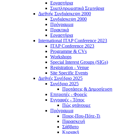
Εργαστήρια
Συμπληρωματικά Σεμινάρια
Διεθνής Συνδιάσκεψη 2000
Συνδιάσκεψη 2000
Πρόγραμμα
Πρακτικά
Εργαστήρια
International ITAP Conference 2023
ITAP Conference 2023
Programme & CVs
Workshops
Special Interest Groups (SIGs)
Registration - Venue
Site Specific Events
Διεθνές Συνέδριο 2025
Συνέδριο 2025
Προτάσεις & Δημοσίευση
Επιτροπές - Φορείς
Εγγραφές - Τόπος
Πώς φτάνουμε
Πρόγραμμα
Ποιος-Που-Πότε-Τι
Παρασκευή
Σάββατο
Κυριακή