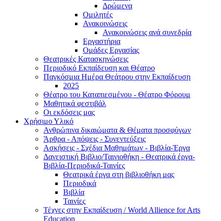
Δρώμενα
Ομιλητές
Ανακοινώσεις
Ανακοινώσεις ανά συνεδρία
Εργαστήρια
Ομάδες Εργασίας
Θεατρικές Κατασκηνώσεις
Περιοδικό Εκπαίδευση και Θέατρο
Παγκόσμια Ημέρα Θεάτρου στην Εκπαίδευση
2025
Θέατρο του Καταπιεσμένου - Θέατρο Φόρουμ
Μαθητικά φεστιβάλ
Οι εκδόσεις μας
Χρήσιμο Υλικό
Ανθρώπινα δικαιώματα & Θέματα προσφύγων
Άρθρα - Απόψεις - Συνεντεύξεις
Ασκήσεις - Σχέδια Μαθημάτων - Βιβλία-Έργα
Δανειστική Βιβλιο/Ταινιοθήκη - Θεατρικά έργα-
Βιβλία-Περιοδικά-Ταινίες
Θεατρικά έργα στη βιβλιοθήκη μας
Περιοδικά
Βιβλία
Ταινίες
Τέχνες στην Εκπαίδευση / World Allience for Arts
Education