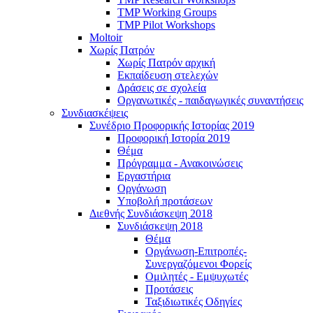
TMP Working Groups
TMP Pilot Workshops
Moltoir
Χωρίς Πατρόν
Χωρίς Πατρόν αρχική
Εκπαίδευση στελεχών
Δράσεις σε σχολεία
Οργανωτικές - παιδαγωγικές συναντήσεις
Συνδιασκέψεις
Συνέδριο Προφορικής Ιστορίας 2019
Προφορική Ιστορία 2019
Θέμα
Πρόγραμμα - Ανακοινώσεις
Εργαστήρια
Οργάνωση
Υποβολή προτάσεων
Διεθνής Συνδιάσκεψη 2018
Συνδιάσκεψη 2018
Θέμα
Οργάνωση-Επιτροπές-
Συνεργαζόμενοι Φορείς
Ομιλητές - Εμψυχωτές
Προτάσεις
Ταξιδιωτικές Οδηγίες