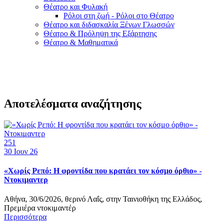
Θέατρο και Φυλακή
Ρόλοι στη ζωή - Ρόλοι στο Θέατρο
Θέατρο και διδασκαλία Ξένων Γλωσσών
Θέατρο & Πρόληψη της Εξάρτησης
Θέατρο & Μαθηματικά
Αποτελέσματα αναζήτησης
251
30
Ιουν 26
«Χωρίς Ρεπό: Η φροντίδα που κρατάει τον κόσμο όρθιο» -
Ντοκιμαντερ
Αθήνα, 30/6/2026, θερινό Λαΐς, στην Ταινιοθήκη της Ελλάδος,
Πρεμιέρα ντοκιμαντέρ
Περισσότερα