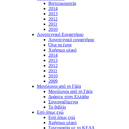
Βιντεομουσεία
2014
2013
2012
2011
2010
Λογοτεχνικό Εργαστήριο
Λογοτεχνικό εργαστήριο
Όλα τα έργα
Χρήσιμο υλικό
2014
2013
2012
2011
2010
2009
Μονόλογοι από τη Γάζα
Μονόλογοι από τη Γάζα
Δράσεις στην Ελλάδα
Συνεργαζόμενοι
To βιβλίο
Εσύ όπως εγώ
Εσύ όπως εγώ
Χρήσιμο υλικό
Συνεργασία με το ΚΕΔΑ