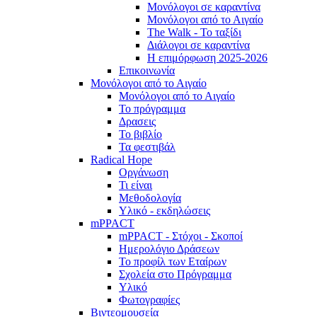
Μονόλογοι σε καραντίνα
Μονόλογοι από το Αιγαίο
The Walk - Το ταξίδι
Διάλογοι σε καραντίνα
Η επιμόρφωση 2025-2026
Επικοινωνία
Μονόλογοι από το Αιγαίο
Μονόλογοι από το Αιγαίο
Το πρόγραμμα
Δρασεις
Το βιβλίο
Τα φεστιβάλ
Radical Hope
Οργάνωση
Τι είναι
Μεθοδολογία
Υλικό - εκδηλώσεις
mPPACT
mPPACT - Στόχοι - Σκοποί
Ημερολόγιο Δράσεων
Το προφίλ των Εταίρων
Σχολεία στο Πρόγραμμα
Υλικό
Φωτογραφίες
Βιντεομουσεία