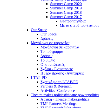
Summer Camp 2020
Summer Camp 2019
Summer Camp 2018
Summer Camp 2017
Θεατροπαιχνίδια
Με τα φτερά του θεάτρου
Our Space
Our Space
Δράσεις
Μονόλογοι σε καραντίνα
Μονόλογοι σε καραντίνα
Το πρόγραμμα
Δράσεις
Το βιβλίο
Οι συντελεστές
Σχόλια - Εντυπώσεις
Ημέρα Δράσης - Αντηχήσεις
I-TAP-PD
Σχετικά με το I-TAP-PD
Partners & Research
Activities- Conference
Theatre.makes.politics#theatre.power.politics
Αρχική - Theatre.makes.politics
TMP Partners Meetings
TMP Research Workshops