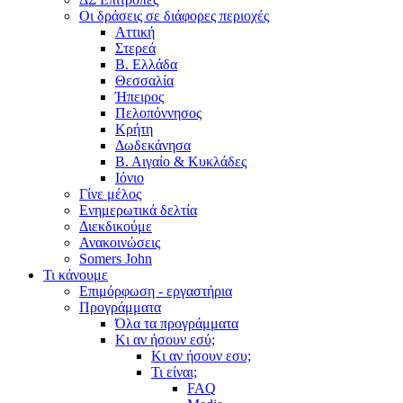
Οι δράσεις σε διάφορες περιοχές
Αττική
Στερεά
Β. Ελλάδα
Θεσσαλία
Ήπειρος
Πελοπόννησος
Κρήτη
Δωδεκάνησα
Β. Αιγαίο & Κυκλάδες
Ιόνιο
Γίνε μέλος
Ενημερωτικά δελτία
Διεκδικούμε
Ανακοινώσεις
Somers John
Τι κάνουμε
Επιμόρφωση - εργαστήρια
Προγράμματα
Όλα τα προγράμματα
Κι αν ήσουν εσύ;
Κι αν ήσουν εσυ;
Τι είναι;
FAQ