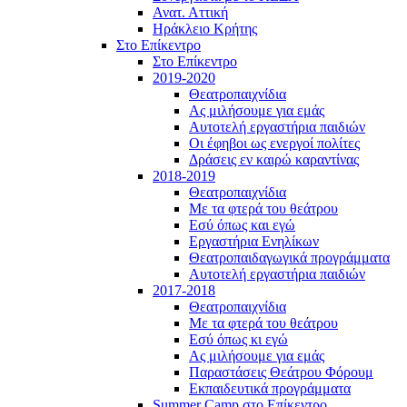
Ανατ. Αττική
Ηράκλειο Κρήτης
Στο Επίκεντρο
Στο Επίκεντρο
2019-2020
Θεατροπαιχνίδια
Ας μιλήσουμε για εμάς
Αυτοτελή εργαστήρια παιδιών
Οι έφηβοι ως ενεργοί πολίτες
Δράσεις εν καιρώ καραντίνας
2018-2019
Θεατροπαιχνίδια
Με τα φτερά του θεάτρου
Εσύ όπως και εγώ
Εργαστήρια Ενηλίκων
Θεατροπαιδαγωγικά προγράμματα
Αυτοτελή εργαστήρια παιδιών
2017-2018
Θεατροπαιχνίδια
Με τα φτερά του θεάτρου
Εσύ όπως κι εγώ
Ας μιλήσουμε για εμάς
Παραστάσεις Θεάτρου Φόρουμ
Εκπαιδευτικά προγράμματα
Summer Camp στο Επίκεντρο