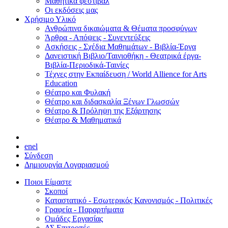
Μαθητικά φεστιβάλ
Οι εκδόσεις μας
Χρήσιμο Υλικό
Ανθρώπινα δικαιώματα & Θέματα προσφύγων
Άρθρα - Απόψεις - Συνεντεύξεις
Ασκήσεις - Σχέδια Μαθημάτων - Βιβλία-Έργα
Δανειστική Βιβλιο/Ταινιοθήκη - Θεατρικά έργα-
Βιβλία-Περιοδικά-Ταινίες
Τέχνες στην Εκπαίδευση / World Allience for Arts
Education
Θέατρο και Φυλακή
Θέατρο και διδασκαλία Ξένων Γλωσσών
Θέατρο & Πρόληψη της Εξάρτησης
Θέατρο & Μαθηματικά
en
el
Σύνδεση
Δημιουργία Λογαριασμού
Ποιοι Είμαστε
Σκοποί
Καταστατικό - Εσωτερικός Κανονισμός - Πολιτικές
Γραφεία - Παραρτήματα
Ομάδες Εργασίας
ΔΣ Επιτροπές