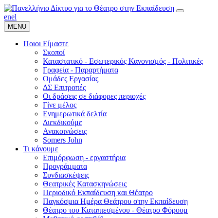
en
el
MENU
Ποιοι Είμαστε
Σκοποί
Καταστατικό - Εσωτερικός Κανονισμός - Πολιτικές
Γραφεία - Παραρτήματα
Ομάδες Εργασίας
ΔΣ Επιτροπές
Οι δράσεις σε διάφορες περιοχές
Γίνε μέλος
Ενημερωτικά δελτία
Διεκδικούμε
Ανακοινώσεις
Somers John
Τι κάνουμε
Επιμόρφωση - εργαστήρια
Προγράμματα
Συνδιασκέψεις
Θεατρικές Κατασκηνώσεις
Περιοδικό Εκπαίδευση και Θέατρο
Παγκόσμια Ημέρα Θεάτρου στην Εκπαίδευση
Θέατρο του Καταπιεσμένου - Θέατρο Φόρουμ