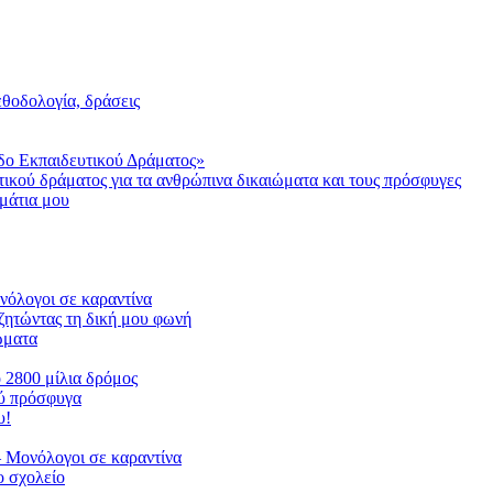
μεθοδολογία, δράσεις
δο Εκπαιδευτικού Δράματος»
τικού δράματος για τα ανθρώπινα δικαιώματα και τους πρόσφυγες
μάτια μου
ονόλογοι σε καραντίνα
ζητώντας τη δική μου φωνή
ιώματα
ο 2800 μίλια δρόμος
ού πρόσφυγα
υ!
 Μονόλογοι σε καραντίνα
 σχολείο