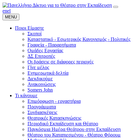
en
el
MENU
Ποιοι Είμαστε
Σκοποί
Καταστατικό - Εσωτερικός Κανονισμός - Πολιτικές
Γραφεία - Παραρτήματα
Ομάδες Εργασίας
ΔΣ Επιτροπές
Οι δράσεις σε διάφορες περιοχές
Γίνε μέλος
Ενημερωτικά δελτία
Διεκδικούμε
Ανακοινώσεις
Somers John
Τι κάνουμε
Επιμόρφωση - εργαστήρια
Προγράμματα
Συνδιασκέψεις
Θεατρικές Κατασκηνώσεις
Περιοδικό Εκπαίδευση και Θέατρο
Παγκόσμια Ημέρα Θεάτρου στην Εκπαίδευση
Θέατρο του Καταπιεσμένου - Θέατρο Φόρουμ