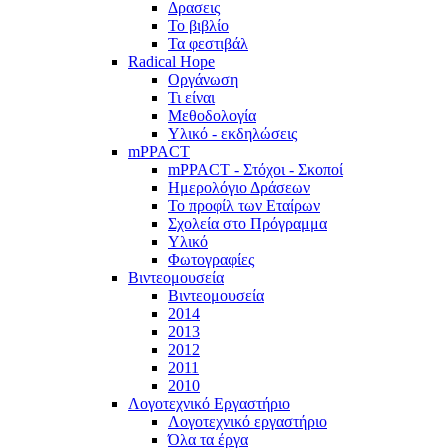
Δρασεις
Το βιβλίο
Τα φεστιβάλ
Radical Hope
Οργάνωση
Τι είναι
Μεθοδολογία
Υλικό - εκδηλώσεις
mPPACT
mPPACT - Στόχοι - Σκοποί
Ημερολόγιο Δράσεων
Το προφίλ των Εταίρων
Σχολεία στο Πρόγραμμα
Υλικό
Φωτογραφίες
Βιντεομουσεία
Βιντεομουσεία
2014
2013
2012
2011
2010
Λογοτεχνικό Εργαστήριο
Λογοτεχνικό εργαστήριο
Όλα τα έργα