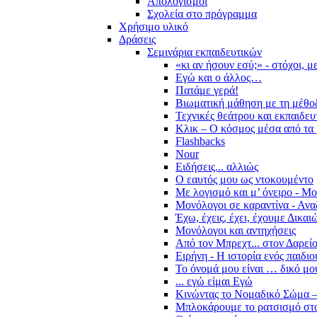
Απολογισμοί
Σχολεία στο πρόγραμμα
Χρήσιμο υλικό
Δράσεις
Σεμινάρια εκπαιδευτικών
«κι αν ήσουν εσύ;» - στόχοι, 
Εγώ και ο άλλος…
Πατάμε γερά!
Βιωματική μάθηση με τη μέθο
Τεχνικές θεάτρου και εκπαιδευ
Κλικ – Ο κόσμος μέσα από τα 
Flashbacks
Nour
Ειδήσεις... αλλιώς
Ο εαυτός μου ως ντοκουμέντο
Με λογισμό και μ’ όνειρο - Μ
Μονόλογοι σε καραντίνα - Ανα
Έχω, έχεις, έχει, έχουμε Δικα
Μονόλογοι και αντηχήσεις
Από τον Μπρεχτ... στον Δαρεί
Ειρήνη - Η ιστορία ενός παιδι
Το όνομά μου είναι … δικό μο
... εγώ είμαι Εγώ
Κινώντας το Νομαδικό Σώμα –
Μπλοκάρουμε το ρατσισμό στο