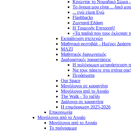
Κινώντας το Νομαδικό Σώμα -
Το όνομα μου είναι ... δικό μο
... εγώ είμαι Εγώ
Flashbacks
Ζωντανά Εδάφη
Η Τριμερής Επιτροπή!
«Τα παιδιά που τους έκλεψαν 
Εκπαίδευση στελεχών
Μαθητικά φεστιβάλ - Ημέρες Δράση
ΜΑΖΙ
Μαθητικός διαγωνισμός
Διαδραστικές παραστάσεις
Η πολύχρωμη μετανάστευση τ
Να τους πάρετε στα σπίτια σας
Περάσματα
Our Space
Μονόλογοι σε καραντίνα
Μονόλογοι από το Αιγαίο
The Walk - Το ταξίδι
Διάλογοι σε καραντίνα
Η επιμόρφωση 2025-2026
Επικοινωνία
Μονόλογοι από το Αιγαίο
Μονόλογοι από το Αιγαίο
Το πρόγραμμα