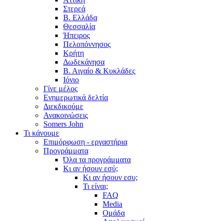
Στερεά
Β. Ελλάδα
Θεσσαλία
Ήπειρος
Πελοπόννησος
Κρήτη
Δωδεκάνησα
Β. Αιγαίο & Κυκλάδες
Ιόνιο
Γίνε μέλος
Ενημερωτικά δελτία
Διεκδικούμε
Ανακοινώσεις
Somers John
Τι κάνουμε
Επιμόρφωση - εργαστήρια
Προγράμματα
Όλα τα προγράμματα
Κι αν ήσουν εσύ;
Κι αν ήσουν εσυ;
Τι είναι;
FAQ
Media
Ομάδα