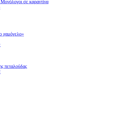
 Μονόλογοι σε καραντίνα
υ
το χαμόγελο»
ς
ης πεταλούδας
!