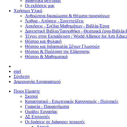
Μαθητικά φεστιβάλ
Οι εκδόσεις μας
Χρήσιμο Υλικό
Ανθρώπινα δικαιώματα & Θέματα προσφύγων
Άρθρα - Απόψεις - Συνεντεύξεις
Ασκήσεις - Σχέδια Μαθημάτων - Βιβλία-Έργα
Δανειστική Βιβλιο/Ταινιοθήκη - Θεατρικά έργα-Βιβλία-
Τέχνες στην Εκπαίδευση / World Allience for Arts Educa
Θέατρο και Φυλακή
Θέατρο και διδασκαλία Ξένων Γλωσσών
Θέατρο & Πρόληψη της Εξάρτησης
Θέατρο & Μαθηματικά
en
el
Σύνδεση
Δημιουργία Λογαριασμού
Ποιοι Είμαστε
Σκοποί
Καταστατικό - Εσωτερικός Κανονισμός - Πολιτικές
Γραφεία - Παραρτήματα
Ομάδες Εργασίας
ΔΣ Επιτροπές
Οι δράσεις σε διάφορες περιοχές
Αττική