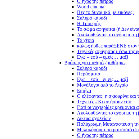
Ο ήχος της πέτρας
World cinema
Πες το δυναμικά με εικόνες!
Σκληρό καρύδι
Η Τριμερής
Το σώμα αφηγείται (ή Δεν είνα
Ακολουθώντας το αγόρι με τη 
Τα χέρια
καλώς ήρθες παράΞΕΝΕ στον 
Τεχνικές αφήγησης μέσω της 
Εγώ – εσύ – εμείς… μαζί
Δράσεις για μαθητές/μαθήτριες
Σκληρό καρύδι
Περάσματα
Εγώ – εσύ – εμείς… μαζί
Μονόλογοι από το Αιγαίο
Ειρήνη
Ο ελέφαντας, η σκιουρίνα και 
Τεχνικές - Κι αν ήσουν εσύ;
Γιατί οι νυχτερίδες κρέμονται 
Ακολουθώντας το αγόρι με τη 
Δίκτυα σχολείων
Πολύχρωμη Μετανάστευση τη
Μπλοκάρουμε το ρατσισμό στο
Ο ήχος της πέτρας