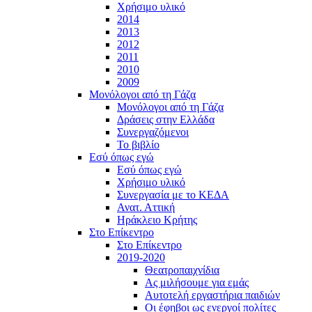
Χρήσιμο υλικό
2014
2013
2012
2011
2010
2009
Μονόλογοι από τη Γάζα
Μονόλογοι από τη Γάζα
Δράσεις στην Ελλάδα
Συνεργαζόμενοι
To βιβλίο
Εσύ όπως εγώ
Εσύ όπως εγώ
Χρήσιμο υλικό
Συνεργασία με το ΚΕΔΑ
Ανατ. Αττική
Ηράκλειο Κρήτης
Στο Επίκεντρο
Στο Επίκεντρο
2019-2020
Θεατροπαιχνίδια
Ας μιλήσουμε για εμάς
Αυτοτελή εργαστήρια παιδιών
Οι έφηβοι ως ενεργοί πολίτες