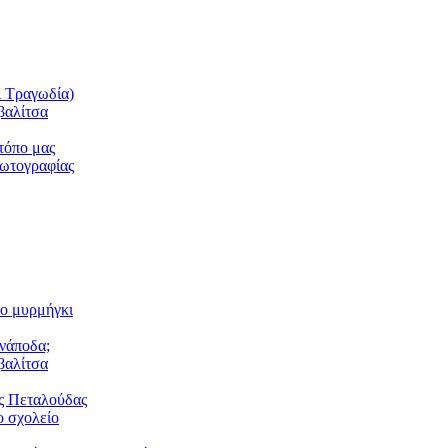
ι Τραγωδία)
βαλίτσα
τόπο μας
φωτογραφίας
το μυρμήγκι
ανάποδα;
βαλίτσα
ς Πεταλούδας
 σχολείο