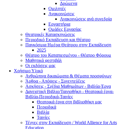
Δρώμενα
Ομιλητές
Ανακοινώσεις
Ανακοινώσεις ανά συνεδρία
Εργαστήρια
Ομάδες Εργασίας
Θεατρικές Κατασκηνώσεις
Περιοδικό Εκπαίδευση και Θέατρο
Παγκόσμια Ημέρα Θεάτρου στην Εκπαίδευση
2025
Θέατρο του Καταπιεσμένου - Θέατρο Φόρουμ
Μαθητικά φεστιβάλ
Οι εκδόσεις μας
Χρήσιμο Υλικό
Ανθρώπινα δικαιώματα & Θέματα προσφύγων
Άρθρα - Απόψεις - Συνεντεύξεις
Ασκήσεις - Σχέδια Μαθημάτων - Βιβλία-Έργα
Δανειστική Βιβλιο/Ταινιοθήκη - Θεατρικά έργα-
Βιβλία-Περιοδικά-Ταινίες
Θεατρικά έργα στη βιβλιοθήκη μας
Περιοδικά
Βιβλία
Ταινίες
Τέχνες στην Εκπαίδευση / World Allience for Arts
Education