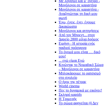
Με λογισμό και μ’ όνειρο -
Μονόλογοι σε καραντίνα
Μονόλογοι σε καραντίνα -
Αναζητώντας τη δική μου
φωνή
Έχω, έχεις, έχει, έχουμε
Δικαιώματα
Μονόλογοι και αντηχήσεις
Από τον Μπρεχτ... στον
Δαρείο 2800 μίλια δρόμος
Ειρήνη - Η ιστορία ενός
παιδιού πρόσφυγα
Το όνομά μου είναι … δικό
μου!
... εγώ είμαι Εγώ
Κινώντας το Νομαδικό Σώμα
– Μονόλογοι σε καραντίνα
Μπλοκάρουμε το ρατσισμό
στο σχολείο
Ο ήχος της πέτρας
World cinema
Πες το δυναμικά με εικόνες!
Σκληρό καρύδι
Η Τριμερής
Το σώμα αφηγείται (ή Δεν