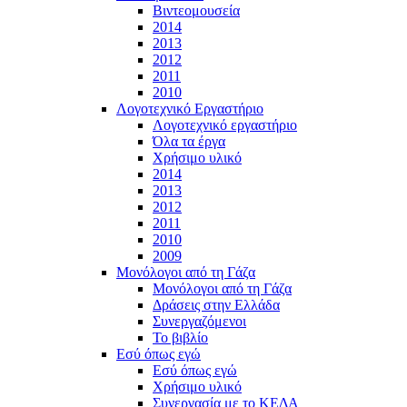
Βιντεομουσεία
2014
2013
2012
2011
2010
Λογοτεχνικό Εργαστήριο
Λογοτεχνικό εργαστήριο
Όλα τα έργα
Χρήσιμο υλικό
2014
2013
2012
2011
2010
2009
Μονόλογοι από τη Γάζα
Μονόλογοι από τη Γάζα
Δράσεις στην Ελλάδα
Συνεργαζόμενοι
To βιβλίο
Εσύ όπως εγώ
Εσύ όπως εγώ
Χρήσιμο υλικό
Συνεργασία με το ΚΕΔΑ