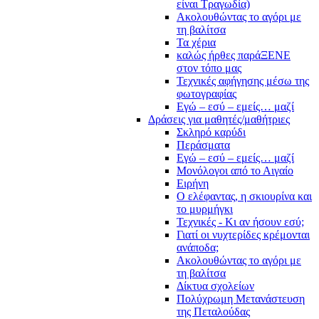
είναι Τραγωδία)
Ακολουθώντας το αγόρι με
τη βαλίτσα
Τα χέρια
καλώς ήρθες παράΞΕΝΕ
στον τόπο μας
Τεχνικές αφήγησης μέσω της
φωτογραφίας
Εγώ – εσύ – εμείς… μαζί
Δράσεις για μαθητές/μαθήτριες
Σκληρό καρύδι
Περάσματα
Εγώ – εσύ – εμείς… μαζί
Μονόλογοι από το Αιγαίο
Ειρήνη
Ο ελέφαντας, η σκιουρίνα και
το μυρμήγκι
Τεχνικές - Κι αν ήσουν εσύ;
Γιατί οι νυχτερίδες κρέμονται
ανάποδα;
Ακολουθώντας το αγόρι με
τη βαλίτσα
Δίκτυα σχολείων
Πολύχρωμη Μετανάστευση
της Πεταλούδας