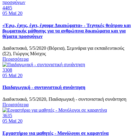
4485
05
Μαϊ 20
«Έχω, έχεις, έχει, έχουμε Δικαιώματα» - Τεχνικές θεάτρου και
βιωματικής μάθησης για τα ανθρώπινα δικαιώματα και για
θέματα προσφύγων
Διαδικτυακά, 5/5/2020 (Βόρεια), Σεμινάρια για εκπαιδευτικούς
(Σ2), ​Γιώργος Μόσχος
Περισσότερα
3308
05
Μαϊ 20
Παιδαγωγική - συντονιστική συνάντηση
Διαδικτυακά, 5/5/2020, Παιδαγωγική - συντονιστική συνάντηση
Περισσότερα
3635
05
Μαϊ 20
Εργαστήριο για μαθητές - Μονόλογοι σε καραντίνα