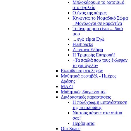
Μπλοκάρουμε το ρατσισμό
στο σχολείο
Ο ήχος της πέτρας
Κινώντας το Νομαδικό Σώμα
- Μονόλογοι σε καραντίνα
Το όνομα μου είναι ... δικό
μου
... εγώ είμαι Εγώ
Flashbacks
Ζωντανά Εδάφη
Η Τριμερής Επιτροπή!
«Τα παιδιά που τους έκλεψαν
το χαμόγελο»
Εκπαίδευση στελεχών
Μαθητικά φεστιβάλ - Ημέρες
Δράσης
ΜΑΖΙ
Μαθητικός διαγωνισμός
Διαδραστικές παραστάσεις
Η πολύχρωμη μετανάστευση
της πεταλούδας
Να τους πάρετε στα σπίτια
σας!
Περάσματα
Our Space