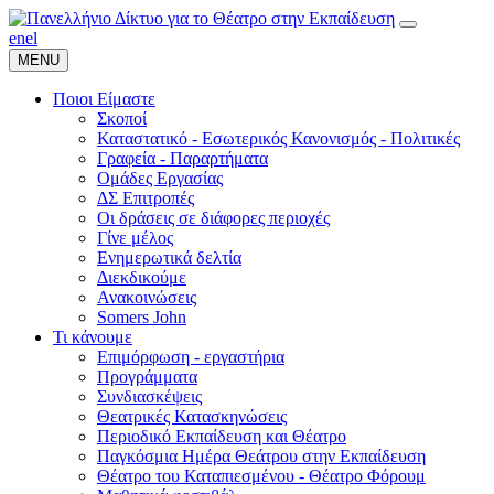
en
el
MENU
Ποιοι Είμαστε
Σκοποί
Καταστατικό - Εσωτερικός Κανονισμός - Πολιτικές
Γραφεία - Παραρτήματα
Ομάδες Εργασίας
ΔΣ Επιτροπές
Οι δράσεις σε διάφορες περιοχές
Γίνε μέλος
Ενημερωτικά δελτία
Διεκδικούμε
Ανακοινώσεις
Somers John
Τι κάνουμε
Επιμόρφωση - εργαστήρια
Προγράμματα
Συνδιασκέψεις
Θεατρικές Κατασκηνώσεις
Περιοδικό Εκπαίδευση και Θέατρο
Παγκόσμια Ημέρα Θεάτρου στην Εκπαίδευση
Θέατρο του Καταπιεσμένου - Θέατρο Φόρουμ