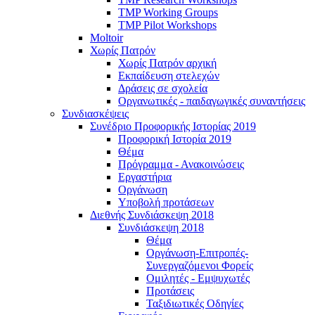
TMP Working Groups
TMP Pilot Workshops
Moltoir
Χωρίς Πατρόν
Χωρίς Πατρόν αρχική
Εκπαίδευση στελεχών
Δράσεις σε σχολεία
Οργανωτικές - παιδαγωγικές συναντήσεις
Συνδιασκέψεις
Συνέδριο Προφορικής Ιστορίας 2019
Προφορική Ιστορία 2019
Θέμα
Πρόγραμμα - Ανακοινώσεις
Εργαστήρια
Οργάνωση
Υποβολή προτάσεων
Διεθνής Συνδιάσκεψη 2018
Συνδιάσκεψη 2018
Θέμα
Οργάνωση-Επιτροπές-
Συνεργαζόμενοι Φορείς
Ομιλητές - Εμψυχωτές
Προτάσεις
Ταξιδιωτικές Οδηγίες