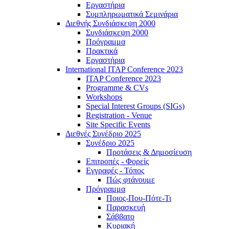
Εργαστήρια
Συμπληρωματικά Σεμινάρια
Διεθνής Συνδιάσκεψη 2000
Συνδιάσκεψη 2000
Πρόγραμμα
Πρακτικά
Εργαστήρια
International ITAP Conference 2023
ITAP Conference 2023
Programme & CVs
Workshops
Special Interest Groups (SIGs)
Registration - Venue
Site Specific Events
Διεθνές Συνέδριο 2025
Συνέδριο 2025
Προτάσεις & Δημοσίευση
Επιτροπές - Φορείς
Εγγραφές - Τόπος
Πώς φτάνουμε
Πρόγραμμα
Ποιος-Που-Πότε-Τι
Παρασκευή
Σάββατο
Κυριακή