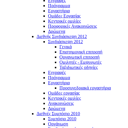
Εγγραφές
Πρόγραμμα
Εργαστήρια
Ομάδες Εργασίας
Κεντρικές ομιλίες
Προφορικές Ανακοινώσεις
Δρώμενα
Διεθνής Συνδιάσκεψη 2012
Συνδιάσκεψη 2012
Γενικά
Επιστημονική επιτροπή
Οργανωτική επιτροπή
Ομιλητές - Εμψυχωτές
Ταξιδιωτικές οδηγίες
Εγγραφές
Πρόγραμμα
Εργαστήρια
Προσυνεδριακά εργαστήρια
Ομάδες εργασίας
Κεντρικές ομιλίες
Ανακοινώσεις
Δρώμενα
Διεθνές Συμπόσιο 2010
Συμπόσιο 2010
Οργάνωση