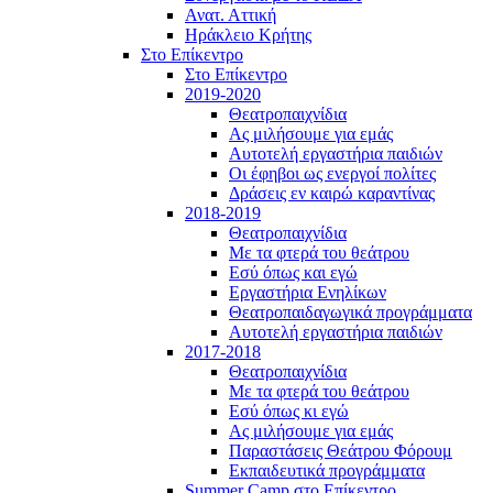
Ανατ. Αττική
Ηράκλειο Κρήτης
Στο Επίκεντρο
Στο Επίκεντρο
2019-2020
Θεατροπαιχνίδια
Ας μιλήσουμε για εμάς
Αυτοτελή εργαστήρια παιδιών
Οι έφηβοι ως ενεργοί πολίτες
Δράσεις εν καιρώ καραντίνας
2018-2019
Θεατροπαιχνίδια
Με τα φτερά του θεάτρου
Εσύ όπως και εγώ
Εργαστήρια Ενηλίκων
Θεατροπαιδαγωγικά προγράμματα
Αυτοτελή εργαστήρια παιδιών
2017-2018
Θεατροπαιχνίδια
Με τα φτερά του θεάτρου
Εσύ όπως κι εγώ
Ας μιλήσουμε για εμάς
Παραστάσεις Θεάτρου Φόρουμ
Εκπαιδευτικά προγράμματα
Summer Camp στο Επίκεντρο