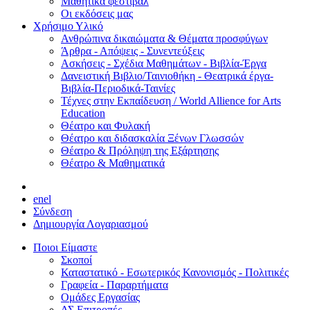
Μαθητικά φεστιβάλ
Οι εκδόσεις μας
Χρήσιμο Υλικό
Ανθρώπινα δικαιώματα & Θέματα προσφύγων
Άρθρα - Απόψεις - Συνεντεύξεις
Ασκήσεις - Σχέδια Μαθημάτων - Βιβλία-Έργα
Δανειστική Βιβλιο/Ταινιοθήκη - Θεατρικά έργα-
Βιβλία-Περιοδικά-Ταινίες
Τέχνες στην Εκπαίδευση / World Allience for Arts
Education
Θέατρο και Φυλακή
Θέατρο και διδασκαλία Ξένων Γλωσσών
Θέατρο & Πρόληψη της Εξάρτησης
Θέατρο & Μαθηματικά
en
el
Σύνδεση
Δημιουργία Λογαριασμού
Ποιοι Είμαστε
Σκοποί
Καταστατικό - Εσωτερικός Κανονισμός - Πολιτικές
Γραφεία - Παραρτήματα
Ομάδες Εργασίας
ΔΣ Επιτροπές