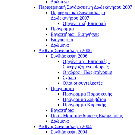
Δρώμενα
Περιφερειακή Συνδιάσκεψη Δωδεκανήσου 2007
Περιφερειακή Συνδιάσκεψη
Δωδεκανήσου 2007
Οργανωτική Επιτροπή
Πρόγραμμα
Εργαστήρια - Εισηγήσεις
Βιογραφικά
Δρώμενα
Διεθνής Συνδιάσκεψη 2006
Συνδιάσκεψη 2006
Οργάνωση - Επιτροπές -
Συνεργαζόμενοι Φορείς
Ο χώρος - Πώς φτάνουμε
Σχόλια
Όλοι οι συντελεστές
Πρόγραμμα
Πρόγραμμα Παρασκευής
Πρόγραμμα Σαββάτου
Πρόγραμμα Κυριακής
Εργαστήρια
Προ - Μετασυνεδριακές Εκδηλώσεις
Δρώμενα
Διεθνής Συνδιάσκεψη 2004
Συνδιάσκεψη 2004