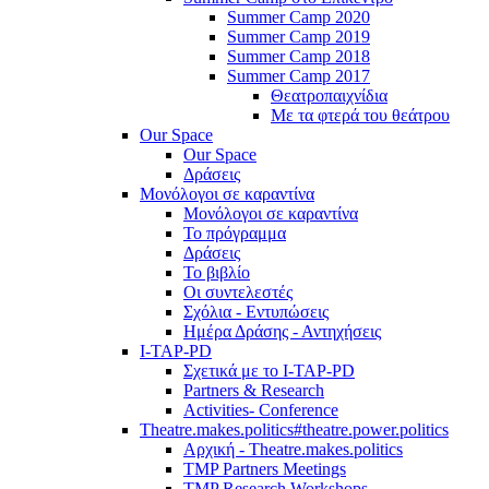
Summer Camp 2020
Summer Camp 2019
Summer Camp 2018
Summer Camp 2017
Θεατροπαιχνίδια
Με τα φτερά του θεάτρου
Our Space
Our Space
Δράσεις
Μονόλογοι σε καραντίνα
Μονόλογοι σε καραντίνα
Το πρόγραμμα
Δράσεις
Το βιβλίο
Οι συντελεστές
Σχόλια - Εντυπώσεις
Ημέρα Δράσης - Αντηχήσεις
I-TAP-PD
Σχετικά με το I-TAP-PD
Partners & Research
Activities- Conference
Theatre.makes.politics#theatre.power.politics
Αρχική - Theatre.makes.politics
TMP Partners Meetings
TMP Research Workshops