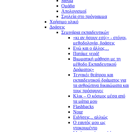
Media
Ομάδα
Απολογισμοί
Σχολεία στο πρόγραμμα
Χρήσιμο υλικό
Δράσεις
Σεμινάρια εκπαιδευτικών
«κι αν ήσουν εσύ;» - στόχοι,
μεθοδολογία, δράσεις
Εγώ και ο άλλος…
Πατάμε γερά!
Βιωματική μάθηση με τη
μέθοδο Εκπαιδευτικού
Δράματος»
Τεχνικές θεάτρου και
εκπαιδευτικού δράματος για
τα ανθρώπινα δικαιώματα και
τους πρόσφυγες
Κλικ – Ο κόσμος μέσα από
τα μάτια μου
Flashbacks
Nour
Ειδήσεις... αλλιώς
Ο εαυτός μου ως
ντοκουμέντο