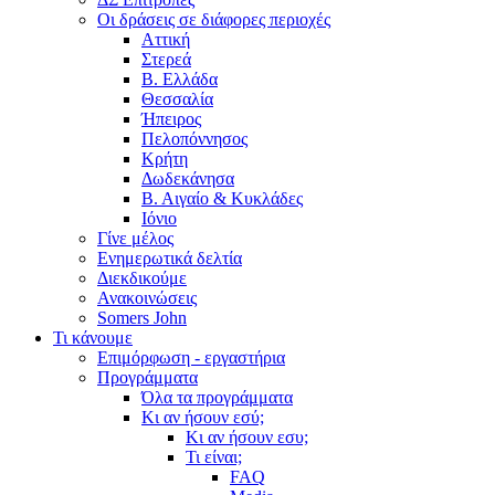
Οι δράσεις σε διάφορες περιοχές
Αττική
Στερεά
Β. Ελλάδα
Θεσσαλία
Ήπειρος
Πελοπόννησος
Κρήτη
Δωδεκάνησα
Β. Αιγαίο & Κυκλάδες
Ιόνιο
Γίνε μέλος
Ενημερωτικά δελτία
Διεκδικούμε
Ανακοινώσεις
Somers John
Τι κάνουμε
Επιμόρφωση - εργαστήρια
Προγράμματα
Όλα τα προγράμματα
Κι αν ήσουν εσύ;
Κι αν ήσουν εσυ;
Τι είναι;
FAQ