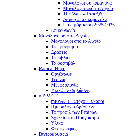
Μονόλογοι σε καραντίνα
Μονόλογοι από το Αιγαίο
The Walk - Το ταξίδι
Διάλογοι σε καραντίνα
Η επιμόρφωση 2025-2026
Επικοινωνία
Μονόλογοι από το Αιγαίο
Μονόλογοι από το Αιγαίο
Το πρόγραμμα
Δρασεις
Το βιβλίο
Τα φεστιβάλ
Radical Hope
Οργάνωση
Τι είναι
Μεθοδολογία
Υλικό - εκδηλώσεις
mPPACT
mPPACT - Στόχοι - Σκοποί
Ημερολόγιο Δράσεων
Το προφίλ των Εταίρων
Σχολεία στο Πρόγραμμα
Υλικό
Φωτογραφίες
Βιντεομουσεία