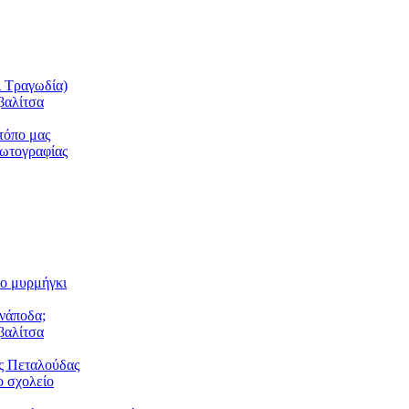
ι Τραγωδία)
βαλίτσα
τόπο μας
φωτογραφίας
το μυρμήγκι
ανάποδα;
βαλίτσα
ς Πεταλούδας
 σχολείο