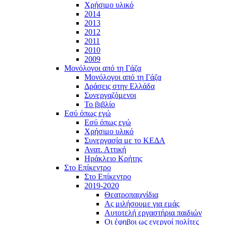
Χρήσιμο υλικό
2014
2013
2012
2011
2010
2009
Μονόλογοι από τη Γάζα
Μονόλογοι από τη Γάζα
Δράσεις στην Ελλάδα
Συνεργαζόμενοι
To βιβλίο
Εσύ όπως εγώ
Εσύ όπως εγώ
Χρήσιμο υλικό
Συνεργασία με το ΚΕΔΑ
Ανατ. Αττική
Ηράκλειο Κρήτης
Στο Επίκεντρο
Στο Επίκεντρο
2019-2020
Θεατροπαιχνίδια
Ας μιλήσουμε για εμάς
Αυτοτελή εργαστήρια παιδιών
Οι έφηβοι ως ενεργοί πολίτες