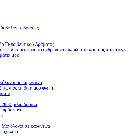
μεθοδολογία, δράσεις
δο Εκπαιδευτικού Δράματος»
τικού δράματος για τα ανθρώπινα δικαιώματα και τους πρόσφυγες
μάτια μου
ονόλογοι σε καραντίνα
ζητώντας τη δική μου φωνή
ιώματα
ο 2800 μίλια δρόμος
ού πρόσφυγα
υ!
 Μονόλογοι σε καραντίνα
 σχολείο