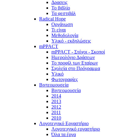
Δρασεις
Το βιβλίο
Τα φεστιβάλ
Radical Hope
Οργάνωση
Τι είναι
Μεθοδολογία
Υλικό - εκδηλώσεις
mPPACT
mPPACT - Στόχοι - Σκοποί
Ημερολόγιο Δράσεων
Το προφίλ των Εταίρων
Σχολεία στο Πρόγραμμα
Υλικό
Φωτογραφίες
Βιντεομουσεία
Βιντεομουσεία
2014
2013
2012
2011
2010
Λογοτεχνικό Εργαστήριο
Λογοτεχνικό εργαστήριο
Όλα τα έργα