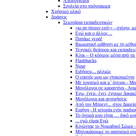
Απολογισμοί
Σχολεία στο πρόγραμμα
Χρήσιμο υλικό
Δράσεις
Σεμινάρια εκπαιδευτικών
«κι αν ήσουν εσύ;» - στόχοι, 
Εγώ και ο άλλος…
Πατάμε γερά!
Βιωματική μάθηση με τη μέθο
Τεχνικές θεάτρου και εκπαιδευ
Κλικ – Ο κόσμος μέσα από τα 
Flashbacks
Nour
Ειδήσεις... αλλιώς
Ο εαυτός μου ως ντοκουμέντο
Με λογισμό και μ’ όνειρο - Μ
Μονόλογοι σε καραντίνα - Ανα
Έχω, έχεις, έχει, έχουμε Δικα
Μονόλογοι και αντηχήσεις
Από τον Μπρεχτ... στον Δαρεί
Ειρήνη - Η ιστορία ενός παιδι
Το όνομά μου είναι … δικό μο
... εγώ είμαι Εγώ
Κινώντας το Νομαδικό Σώμα –
Μπλοκάρουμε το ρατσισμό στο