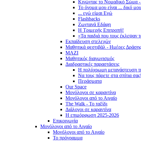
Κινώντας το Νομαδικό Σώμα -
Το όνομα μου είναι ... δικό μο
... εγώ είμαι Εγώ
Flashbacks
Ζωντανά Εδάφη
Η Τριμερής Επιτροπή!
«Τα παιδιά που τους έκλεψαν 
Εκπαίδευση στελεχών
Μαθητικά φεστιβάλ - Ημέρες Δράση
ΜΑΖΙ
Μαθητικός διαγωνισμός
Διαδραστικές παραστάσεις
Η πολύχρωμη μετανάστευση τ
Να τους πάρετε στα σπίτια σας
Περάσματα
Our Space
Μονόλογοι σε καραντίνα
Μονόλογοι από το Αιγαίο
The Walk - Το ταξίδι
Διάλογοι σε καραντίνα
Η επιμόρφωση 2025-2026
Επικοινωνία
Μονόλογοι από το Αιγαίο
Μονόλογοι από το Αιγαίο
Το πρόγραμμα