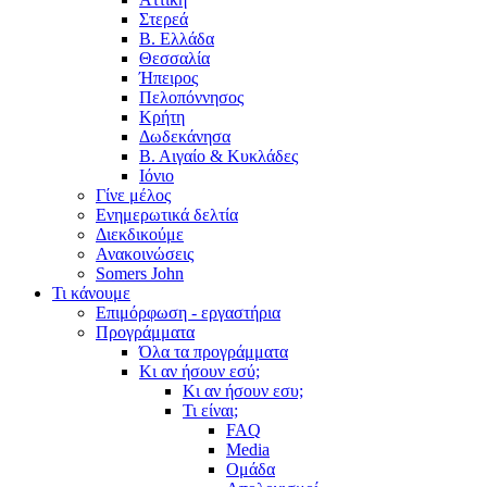
Στερεά
Β. Ελλάδα
Θεσσαλία
Ήπειρος
Πελοπόννησος
Κρήτη
Δωδεκάνησα
Β. Αιγαίο & Κυκλάδες
Ιόνιο
Γίνε μέλος
Ενημερωτικά δελτία
Διεκδικούμε
Ανακοινώσεις
Somers John
Τι κάνουμε
Επιμόρφωση - εργαστήρια
Προγράμματα
Όλα τα προγράμματα
Κι αν ήσουν εσύ;
Κι αν ήσουν εσυ;
Τι είναι;
FAQ
Media
Ομάδα