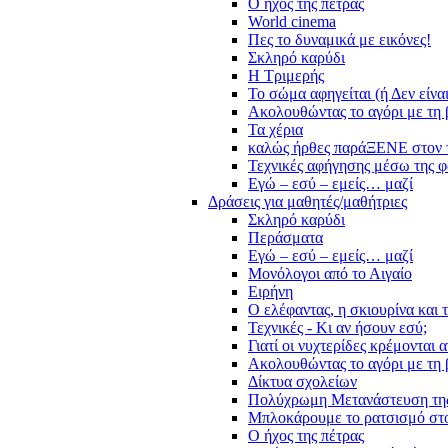
Ο ήχος της πέτρας
World cinema
Πες το δυναμικά με εικόνες!
Σκληρό καρύδι
Η Τριμερής
Το σώμα αφηγείται (ή Δεν είνα
Ακολουθώντας το αγόρι με τη 
Τα χέρια
καλώς ήρθες παράΞΕΝΕ στον 
Τεχνικές αφήγησης μέσω της 
Εγώ – εσύ – εμείς… μαζί
Δράσεις για μαθητές/μαθήτριες
Σκληρό καρύδι
Περάσματα
Εγώ – εσύ – εμείς… μαζί
Μονόλογοι από το Αιγαίο
Ειρήνη
Ο ελέφαντας, η σκιουρίνα και 
Τεχνικές - Κι αν ήσουν εσύ;
Γιατί οι νυχτερίδες κρέμονται 
Ακολουθώντας το αγόρι με τη 
Δίκτυα σχολείων
Πολύχρωμη Μετανάστευση τη
Μπλοκάρουμε το ρατσισμό στο
Ο ήχος της πέτρας