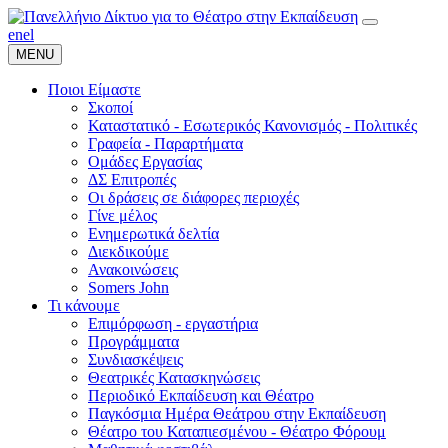
en
el
MENU
Ποιοι Είμαστε
Σκοποί
Καταστατικό - Εσωτερικός Κανονισμός - Πολιτικές
Γραφεία - Παραρτήματα
Ομάδες Εργασίας
ΔΣ Επιτροπές
Οι δράσεις σε διάφορες περιοχές
Γίνε μέλος
Ενημερωτικά δελτία
Διεκδικούμε
Ανακοινώσεις
Somers John
Τι κάνουμε
Επιμόρφωση - εργαστήρια
Προγράμματα
Συνδιασκέψεις
Θεατρικές Κατασκηνώσεις
Περιοδικό Εκπαίδευση και Θέατρο
Παγκόσμια Ημέρα Θεάτρου στην Εκπαίδευση
Θέατρο του Καταπιεσμένου - Θέατρο Φόρουμ