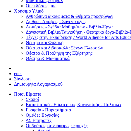
Μαθητικά φεστιβάλ
Οι εκδόσεις μας
Χρήσιμο Υλικό
Ανθρώπινα δικαιώματα & Θέματα προσφύγων
Άρθρα - Απόψεις - Συνεντεύξεις
Ασκήσεις - Σχέδια Μαθημάτων - Βιβλία-Έργα
Δανειστική Βιβλιο/Ταινιοθήκη - Θεατρικά έργα-Βιβλία-
Τέχνες στην Εκπαίδευση / World Allience for Arts Educa
Θέατρο και Φυλακή
Θέατρο και διδασκαλία Ξένων Γλωσσών
Θέατρο & Πρόληψη της Εξάρτησης
Θέατρο & Μαθηματικά
en
el
Σύνδεση
Δημιουργία Λογαριασμού
Ποιοι Είμαστε
Σκοποί
Καταστατικό - Εσωτερικός Κανονισμός - Πολιτικές
Γραφεία - Παραρτήματα
Ομάδες Εργασίας
ΔΣ Επιτροπές
Οι δράσεις σε διάφορες περιοχές
Αττική