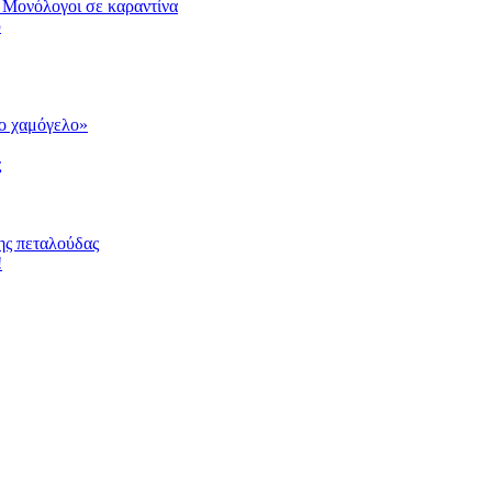
 Μονόλογοι σε καραντίνα
υ
το χαμόγελο»
ς
ης πεταλούδας
!