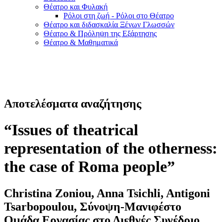
Θέατρο και Φυλακή
Ρόλοι στη ζωή - Ρόλοι στο Θέατρο
Θέατρο και διδασκαλία Ξένων Γλωσσών
Θέατρο & Πρόληψη της Εξάρτησης
Θέατρο & Μαθηματικά
Αποτελέσματα αναζήτησης
“Issues of theatrical
representation of the otherness:
the case of Roma people”
Christina Zoniou, Anna Tsichli, Antigoni
Tsarbopoulou, Σύνοψη-Μανιφέστο
Ομάδα Εργασίας στο Διεθνές Συνέδριο