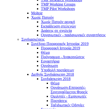
TMP Working Groups
TMP Pilot Workshops
Moltoir
Χωρίς Πατρόν
Χωρίς Πατρόν αρχική
Εκπαίδευση στελεχών
Δράσεις σε σχολεία
Οργανωτικές - παιδαγωγικές συναντήσεις
Συνδιασκέψεις
Συνέδριο Προφορικής Ιστορίας 2019
Προφορική Ιστορία 2019
Θέμα
Πρόγραμμα - Ανακοινώσεις
Εργαστήρια
Οργάνωση
Υποβολή προτάσεων
Διεθνής Συνδιάσκεψη 2018
Συνδιάσκεψη 2018
Θέμα
Οργάνωση-Επιτροπές-
Συνεργαζόμενοι Φορείς
Ομιλητές - Εμψυχωτές
Προτάσεις
Ταξιδιωτικές Οδηγίες