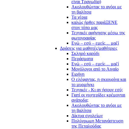
είναι Τραγωδία)
Ακολουθώντας το αγόρι με
τη βαλίτσα
Τα χέρια
καλώς ήρθες παράΞΕΝΕ
στον τόπο μας
Τεχνικές αφήγησης μέσω της
φωτογραφίας
Εγώ – εσύ – εμείς… μαζί
Δράσεις για μαθητές/μαθήτριες
Σκληρό καρύδι
Περάσματα
Εγώ – εσύ – εμείς… μαζί
Μονόλογοι από το Αιγαίο
Ειρήνη
Ο ελέφαντας, η σκιουρίνα και
το μυρμήγκι
Τεχνικές - Κι αν ήσουν εσύ;
Γιατί οι νυχτερίδες κρέμονται
ανάποδα;
Ακολουθώντας το αγόρι με
τη βαλίτσα
Δίκτυα σχολείων
Πολύχρωμη Μετανάστευση
της Πεταλούδας