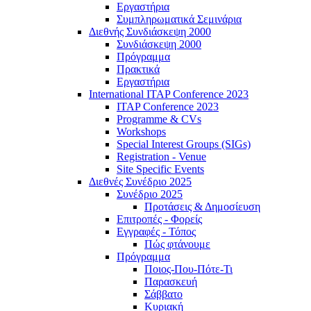
Εργαστήρια
Συμπληρωματικά Σεμινάρια
Διεθνής Συνδιάσκεψη 2000
Συνδιάσκεψη 2000
Πρόγραμμα
Πρακτικά
Εργαστήρια
International ITAP Conference 2023
ITAP Conference 2023
Programme & CVs
Workshops
Special Interest Groups (SIGs)
Registration - Venue
Site Specific Events
Διεθνές Συνέδριο 2025
Συνέδριο 2025
Προτάσεις & Δημοσίευση
Επιτροπές - Φορείς
Εγγραφές - Τόπος
Πώς φτάνουμε
Πρόγραμμα
Ποιος-Που-Πότε-Τι
Παρασκευή
Σάββατο
Κυριακή