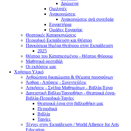
Δρώμενα
Ομιλητές
Ανακοινώσεις
Ανακοινώσεις ανά συνεδρία
Εργαστήρια
Ομάδες Εργασίας
Θεατρικές Κατασκηνώσεις
Περιοδικό Εκπαίδευση και Θέατρο
Παγκόσμια Ημέρα Θεάτρου στην Εκπαίδευση
2025
Θέατρο του Καταπιεσμένου - Θέατρο Φόρουμ
Μαθητικά φεστιβάλ
Οι εκδόσεις μας
Χρήσιμο Υλικό
Ανθρώπινα δικαιώματα & Θέματα προσφύγων
Άρθρα - Απόψεις - Συνεντεύξεις
Ασκήσεις - Σχέδια Μαθημάτων - Βιβλία-Έργα
Δανειστική Βιβλιο/Ταινιοθήκη - Θεατρικά έργα-
Βιβλία-Περιοδικά-Ταινίες
Θεατρικά έργα στη βιβλιοθήκη μας
Περιοδικά
Βιβλία
Ταινίες
Τέχνες στην Εκπαίδευση / World Allience for Arts
Education