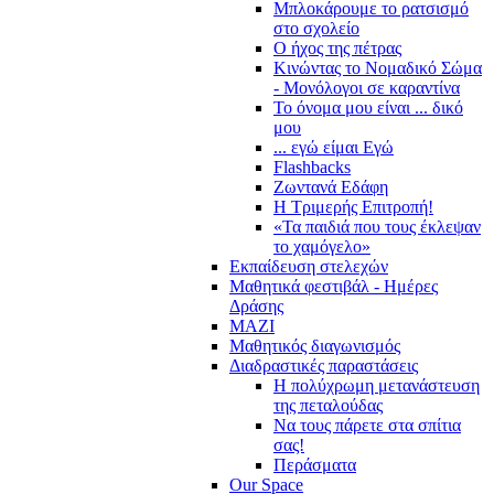
Μπλοκάρουμε το ρατσισμό
στο σχολείο
Ο ήχος της πέτρας
Κινώντας το Νομαδικό Σώμα
- Μονόλογοι σε καραντίνα
Το όνομα μου είναι ... δικό
μου
... εγώ είμαι Εγώ
Flashbacks
Ζωντανά Εδάφη
Η Τριμερής Επιτροπή!
«Τα παιδιά που τους έκλεψαν
το χαμόγελο»
Εκπαίδευση στελεχών
Μαθητικά φεστιβάλ - Ημέρες
Δράσης
ΜΑΖΙ
Μαθητικός διαγωνισμός
Διαδραστικές παραστάσεις
Η πολύχρωμη μετανάστευση
της πεταλούδας
Να τους πάρετε στα σπίτια
σας!
Περάσματα
Our Space