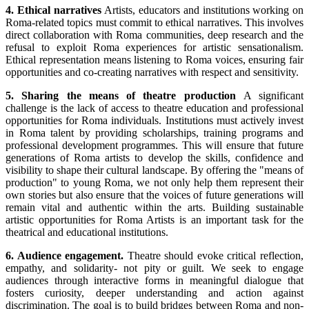
4. Ethical narratives
Artists, educators and institutions working on
Roma-related
topics must commit to ethical narratives. This involves
direct collaboration with Roma communities, deep research and the
refusal to exploit Roma experiences for artistic sensationalism.
Ethical representation means listening to Roma voices, ensuring fair
opportunities and co-creating narratives with respect and sensitivity.
5. Sharing the means of theatre production
A significant
challenge is the lack of access to theatre education and professional
opportunities for Roma individuals. Institutions must actively invest
in Roma talent by providing scholarships, training programs and
professional development programmes. This will ensure that future
generations of Roma artists to develop the skills, confidence and
visibility to shape their cultural landscape. By offering the "means of
production" to young Roma, we not only help them represent their
own stories but also ensure that the voices of future generations will
remain vital and authentic within the arts. Building sustainable
artistic opportunities for Roma Artists is an important task for the
theatrical and educational institutions.
6. Audience engagement.
Theatre should evoke critical reflection,
empathy, and solidarity
- not pity or guilt. We seek to engage
audiences through interactive forms in meaningful dialogue that
fosters curiosity, deeper understanding and action against
discrimination. The goal is to build bridges between Roma and non-