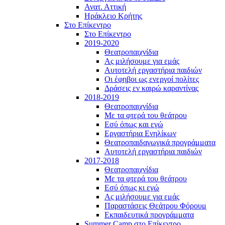
Ανατ. Αττική
Ηράκλειο Κρήτης
Στο Επίκεντρο
Στο Επίκεντρο
2019-2020
Θεατροπαιχνίδια
Ας μιλήσουμε για εμάς
Αυτοτελή εργαστήρια παιδιών
Οι έφηβοι ως ενεργοί πολίτες
Δράσεις εν καιρώ καραντίνας
2018-2019
Θεατροπαιχνίδια
Με τα φτερά του θεάτρου
Εσύ όπως και εγώ
Εργαστήρια Ενηλίκων
Θεατροπαιδαγωγικά προγράμματα
Αυτοτελή εργαστήρια παιδιών
2017-2018
Θεατροπαιχνίδια
Με τα φτερά του θεάτρου
Εσύ όπως κι εγώ
Ας μιλήσουμε για εμάς
Παραστάσεις Θεάτρου Φόρουμ
Εκπαιδευτικά προγράμματα
Summer Camp στο Επίκεντρο