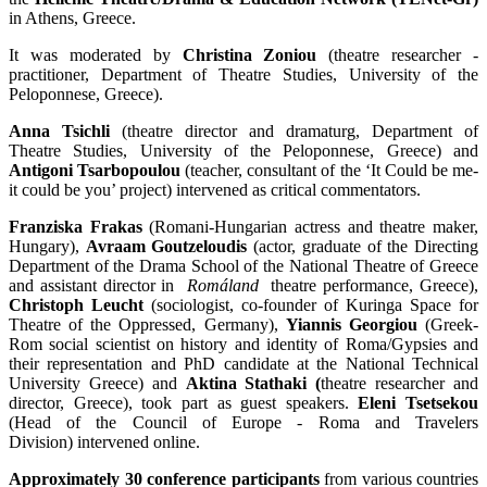
in Athens, Greece.
It was moderated by
Christina Zoniou
(theatre researcher -
practitioner, Department of Theatre Studies, University of the
Peloponnese, Greece).
Anna Tsichli
(theatre director and dramaturg, Department of
Theatre Studies, University of the Peloponnese, Greece) and
Antigoni
Tsarbopoulou
(teacher, consultant of the ‘It Could be me-
it could be you’ project) intervened as critical commentators.
Franziska Frakas
(Romani-Hungarian actress and theatre maker,
Hungary),
Avraam Goutzeloudis
(actor, graduate of the Directing
Department of the Drama School of the National Theatre of Greece
and assistant director in
Romáland
theatre performance, Greece),
Christoph Leucht
(sociologist, co-founder of Kuringa Space for
Theatre of the Oppressed, Germany),
Yiannis Georgiou
(Greek-
Rom social scientist on
history and identity of Roma/Gypsies and
their representation and PhD candidate at the National Technical
University Greece) and
Aktina Stathaki (
theatre researcher and
director, Greece), took part as guest speakers.
Eleni Tsetsekou
(Head of the Council of Europe - Roma and Travelers
Division)
intervened online.
Α
pproximately 30 conference participants
from various countries