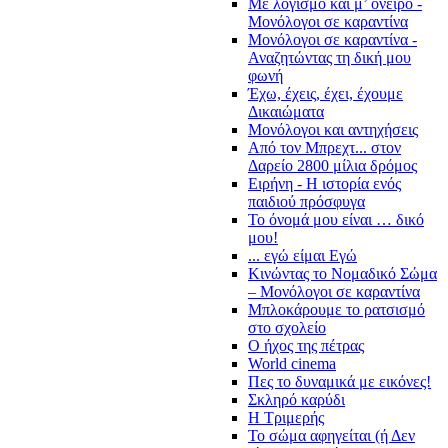
Με λογισμό και μ’ όνειρο -
Μονόλογοι σε καραντίνα
Μονόλογοι σε καραντίνα -
Αναζητώντας τη δική μου
φωνή
Έχω, έχεις, έχει, έχουμε
Δικαιώματα
Μονόλογοι και αντηχήσεις
Από τον Μπρεχτ... στον
Δαρείο 2800 μίλια δρόμος
Ειρήνη - Η ιστορία ενός
παιδιού πρόσφυγα
Το όνομά μου είναι … δικό
μου!
... εγώ είμαι Εγώ
Κινώντας το Νομαδικό Σώμα
– Μονόλογοι σε καραντίνα
Μπλοκάρουμε το ρατσισμό
στο σχολείο
Ο ήχος της πέτρας
World cinema
Πες το δυναμικά με εικόνες!
Σκληρό καρύδι
Η Τριμερής
Το σώμα αφηγείται (ή Δεν