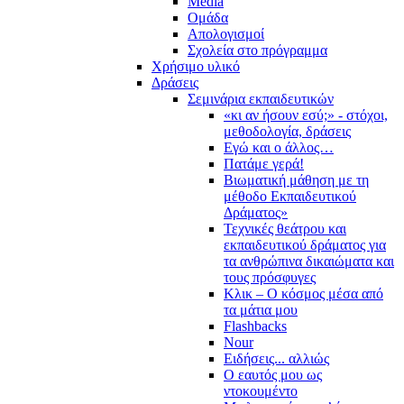
Media
Ομάδα
Απολογισμοί
Σχολεία στο πρόγραμμα
Χρήσιμο υλικό
Δράσεις
Σεμινάρια εκπαιδευτικών
«κι αν ήσουν εσύ;» - στόχοι,
μεθοδολογία, δράσεις
Εγώ και ο άλλος…
Πατάμε γερά!
Βιωματική μάθηση με τη
μέθοδο Εκπαιδευτικού
Δράματος»
Τεχνικές θεάτρου και
εκπαιδευτικού δράματος για
τα ανθρώπινα δικαιώματα και
τους πρόσφυγες
Κλικ – Ο κόσμος μέσα από
τα μάτια μου
Flashbacks
Nour
Ειδήσεις... αλλιώς
Ο εαυτός μου ως
ντοκουμέντο