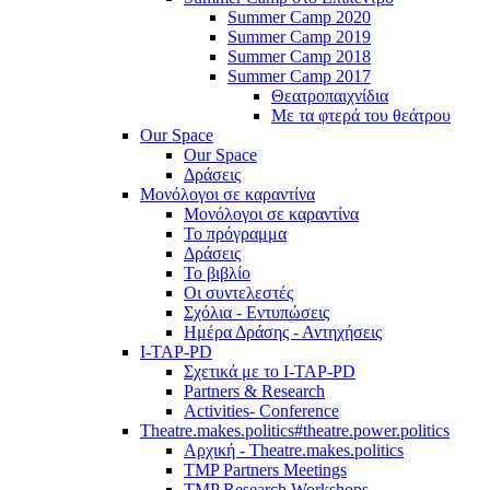
Summer Camp 2020
Summer Camp 2019
Summer Camp 2018
Summer Camp 2017
Θεατροπαιχνίδια
Με τα φτερά του θεάτρου
Our Space
Our Space
Δράσεις
Μονόλογοι σε καραντίνα
Μονόλογοι σε καραντίνα
Το πρόγραμμα
Δράσεις
Το βιβλίο
Οι συντελεστές
Σχόλια - Εντυπώσεις
Ημέρα Δράσης - Αντηχήσεις
I-TAP-PD
Σχετικά με το I-TAP-PD
Partners & Research
Activities- Conference
Theatre.makes.politics#theatre.power.politics
Αρχική - Theatre.makes.politics
TMP Partners Meetings
TMP Research Workshops