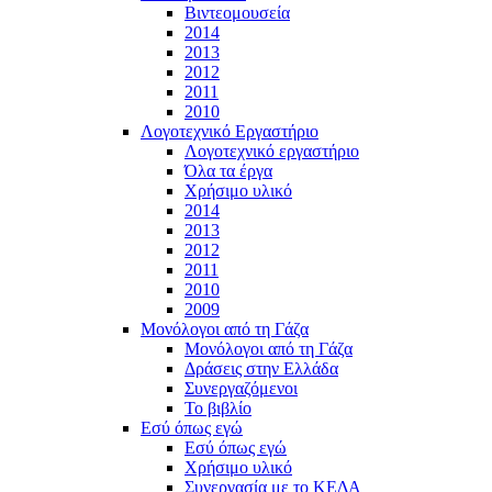
Βιντεομουσεία
2014
2013
2012
2011
2010
Λογοτεχνικό Εργαστήριο
Λογοτεχνικό εργαστήριο
Όλα τα έργα
Χρήσιμο υλικό
2014
2013
2012
2011
2010
2009
Μονόλογοι από τη Γάζα
Μονόλογοι από τη Γάζα
Δράσεις στην Ελλάδα
Συνεργαζόμενοι
To βιβλίο
Εσύ όπως εγώ
Εσύ όπως εγώ
Χρήσιμο υλικό
Συνεργασία με το ΚΕΔΑ