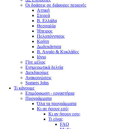
Οι δράσεις σε διάφορες περιοχές
Αττική
Στερεά
Β. Ελλάδα
Θεσσαλία
Ήπειρος
Πελοπόννησος
Κρήτη
Δωδεκάνησα
Β. Αιγαίο & Κυκλάδες
Ιόνιο
Γίνε μέλος
Ενημερωτικά δελτία
Διεκδικούμε
Ανακοινώσεις
Somers John
Τι κάνουμε
Επιμόρφωση - εργαστήρια
Προγράμματα
Όλα τα προγράμματα
Κι αν ήσουν εσύ;
Κι αν ήσουν εσυ;
Τι είναι;
FAQ