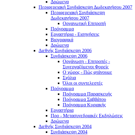
Δρώμενα
Περιφερειακή Συνδιάσκεψη Δωδεκανήσου 2007
Περιφερειακή Συνδιάσκεψη
Δωδεκανήσου 2007
Οργανωτική Επιτροπή
Πρόγραμμα
Εργαστήρια - Εισηγήσεις
Βιογραφικά
Δρώμενα
Διεθνής Συνδιάσκεψη 2006
Συνδιάσκεψη 2006
Οργάνωση - Επιτροπές -
Συνεργαζόμενοι Φορείς
Ο χώρος - Πώς φτάνουμε
Σχόλια
Όλοι οι συντελεστές
Πρόγραμμα
Πρόγραμμα Παρασκευής
Πρόγραμμα Σαββάτου
Πρόγραμμα Κυριακής
Εργαστήρια
Προ - Μετασυνεδριακές Εκδηλώσεις
Δρώμενα
Διεθνής Συνδιάσκεψη 2004
Συνδιάσκεψη 2004