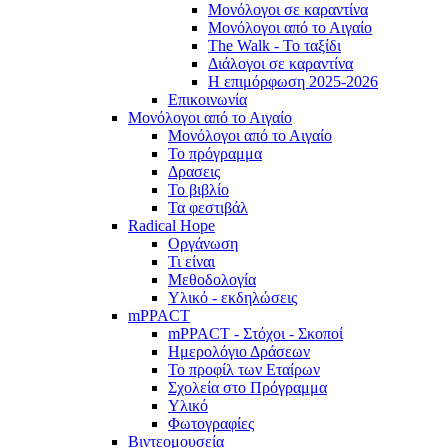
Μονόλογοι σε καραντίνα
Μονόλογοι από το Αιγαίο
The Walk - Το ταξίδι
Διάλογοι σε καραντίνα
Η επιμόρφωση 2025-2026
Επικοινωνία
Μονόλογοι από το Αιγαίο
Μονόλογοι από το Αιγαίο
Το πρόγραμμα
Δρασεις
Το βιβλίο
Τα φεστιβάλ
Radical Hope
Οργάνωση
Τι είναι
Μεθοδολογία
Υλικό - εκδηλώσεις
mPPACT
mPPACT - Στόχοι - Σκοποί
Ημερολόγιο Δράσεων
Το προφίλ των Εταίρων
Σχολεία στο Πρόγραμμα
Υλικό
Φωτογραφίες
Βιντεομουσεία