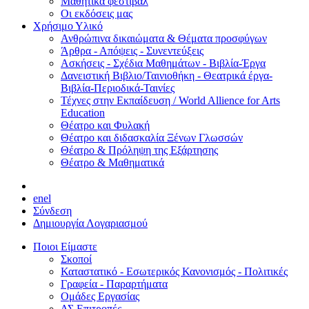
Μαθητικά φεστιβάλ
Οι εκδόσεις μας
Χρήσιμο Υλικό
Ανθρώπινα δικαιώματα & Θέματα προσφύγων
Άρθρα - Απόψεις - Συνεντεύξεις
Ασκήσεις - Σχέδια Μαθημάτων - Βιβλία-Έργα
Δανειστική Βιβλιο/Ταινιοθήκη - Θεατρικά έργα-
Βιβλία-Περιοδικά-Ταινίες
Τέχνες στην Εκπαίδευση / World Allience for Arts
Education
Θέατρο και Φυλακή
Θέατρο και διδασκαλία Ξένων Γλωσσών
Θέατρο & Πρόληψη της Εξάρτησης
Θέατρο & Μαθηματικά
en
el
Σύνδεση
Δημιουργία Λογαριασμού
Ποιοι Είμαστε
Σκοποί
Καταστατικό - Εσωτερικός Κανονισμός - Πολιτικές
Γραφεία - Παραρτήματα
Ομάδες Εργασίας
ΔΣ Επιτροπές