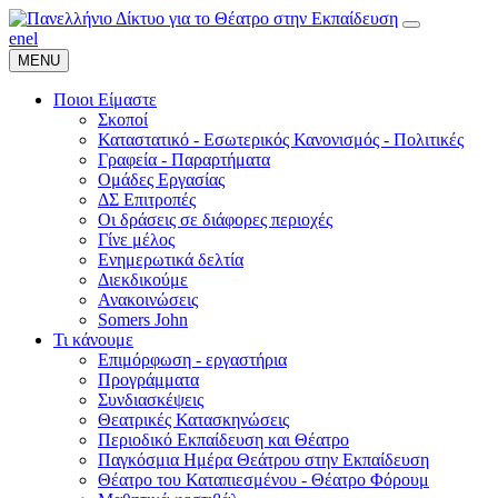
en
el
MENU
Ποιοι Είμαστε
Σκοποί
Καταστατικό - Εσωτερικός Κανονισμός - Πολιτικές
Γραφεία - Παραρτήματα
Ομάδες Εργασίας
ΔΣ Επιτροπές
Οι δράσεις σε διάφορες περιοχές
Γίνε μέλος
Ενημερωτικά δελτία
Διεκδικούμε
Ανακοινώσεις
Somers John
Τι κάνουμε
Επιμόρφωση - εργαστήρια
Προγράμματα
Συνδιασκέψεις
Θεατρικές Κατασκηνώσεις
Περιοδικό Εκπαίδευση και Θέατρο
Παγκόσμια Ημέρα Θεάτρου στην Εκπαίδευση
Θέατρο του Καταπιεσμένου - Θέατρο Φόρουμ