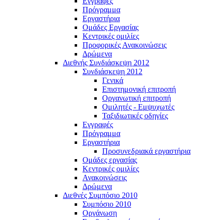
Εγγραφές
Πρόγραμμα
Εργαστήρια
Ομάδες Εργασίας
Κεντρικές ομιλίες
Προφορικές Ανακοινώσεις
Δρώμενα
Διεθνής Συνδιάσκεψη 2012
Συνδιάσκεψη 2012
Γενικά
Επιστημονική επιτροπή
Οργανωτική επιτροπή
Ομιλητές - Εμψυχωτές
Ταξιδιωτικές οδηγίες
Εγγραφές
Πρόγραμμα
Εργαστήρια
Προσυνεδριακά εργαστήρια
Ομάδες εργασίας
Κεντρικές ομιλίες
Ανακοινώσεις
Δρώμενα
Διεθνές Συμπόσιο 2010
Συμπόσιο 2010
Οργάνωση