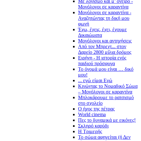
Με λογισμό και μ’ όνειρο -
Μονόλογοι σε καραντίνα
Μονόλογοι σε καραντίνα -
Αναζητώντας τη δική μου
φωνή
Έχω, έχεις, έχει, έχουμε
Δικαιώματα
Μονόλογοι και αντηχήσεις
Από τον Μπρεχτ... στον
Δαρείο 2800 μίλια δρόμος
Ειρήνη - Η ιστορία ενός
παιδιού πρόσφυγα
Το όνομά μου είναι … δικό
μου!
... εγώ είμαι Εγώ
Κινώντας το Νομαδικό Σώμα
– Μονόλογοι σε καραντίνα
Μπλοκάρουμε το ρατσισμό
στο σχολείο
Ο ήχος της πέτρας
World cinema
Πες το δυναμικά με εικόνες!
Σκληρό καρύδι
Η Τριμερής
Το σώμα αφηγείται (ή Δεν