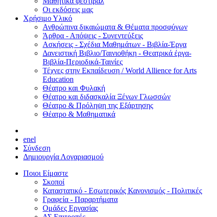
Μαθητικά φεστιβάλ
Οι εκδόσεις μας
Χρήσιμο Υλικό
Ανθρώπινα δικαιώματα & Θέματα προσφύγων
Άρθρα - Απόψεις - Συνεντεύξεις
Ασκήσεις - Σχέδια Μαθημάτων - Βιβλία-Έργα
Δανειστική Βιβλιο/Ταινιοθήκη - Θεατρικά έργα-
Βιβλία-Περιοδικά-Ταινίες
Τέχνες στην Εκπαίδευση / World Allience for Arts
Education
Θέατρο και Φυλακή
Θέατρο και διδασκαλία Ξένων Γλωσσών
Θέατρο & Πρόληψη της Εξάρτησης
Θέατρο & Μαθηματικά
en
el
Σύνδεση
Δημιουργία Λογαριασμού
Ποιοι Είμαστε
Σκοποί
Καταστατικό - Εσωτερικός Κανονισμός - Πολιτικές
Γραφεία - Παραρτήματα
Ομάδες Εργασίας
ΔΣ Επιτροπές