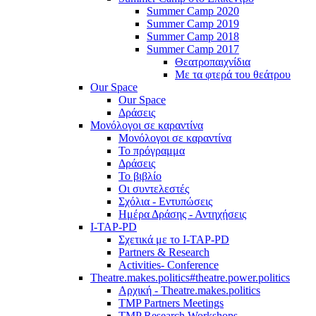
Summer Camp 2020
Summer Camp 2019
Summer Camp 2018
Summer Camp 2017
Θεατροπαιχνίδια
Με τα φτερά του θεάτρου
Our Space
Our Space
Δράσεις
Μονόλογοι σε καραντίνα
Μονόλογοι σε καραντίνα
Το πρόγραμμα
Δράσεις
Το βιβλίο
Οι συντελεστές
Σχόλια - Εντυπώσεις
Ημέρα Δράσης - Αντηχήσεις
I-TAP-PD
Σχετικά με το I-TAP-PD
Partners & Research
Activities- Conference
Theatre.makes.politics#theatre.power.politics
Αρχική - Theatre.makes.politics
TMP Partners Meetings
TMP Research Workshops