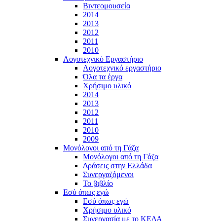
Βιντεομουσεία
2014
2013
2012
2011
2010
Λογοτεχνικό Εργαστήριο
Λογοτεχνικό εργαστήριο
Όλα τα έργα
Χρήσιμο υλικό
2014
2013
2012
2011
2010
2009
Μονόλογοι από τη Γάζα
Μονόλογοι από τη Γάζα
Δράσεις στην Ελλάδα
Συνεργαζόμενοι
To βιβλίο
Εσύ όπως εγώ
Εσύ όπως εγώ
Χρήσιμο υλικό
Συνεργασία με το ΚΕΔΑ