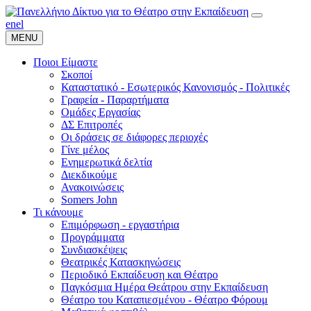
en
el
MENU
Ποιοι Είμαστε
Σκοποί
Καταστατικό - Εσωτερικός Κανονισμός - Πολιτικές
Γραφεία - Παραρτήματα
Ομάδες Εργασίας
ΔΣ Επιτροπές
Οι δράσεις σε διάφορες περιοχές
Γίνε μέλος
Ενημερωτικά δελτία
Διεκδικούμε
Ανακοινώσεις
Somers John
Τι κάνουμε
Επιμόρφωση - εργαστήρια
Προγράμματα
Συνδιασκέψεις
Θεατρικές Κατασκηνώσεις
Περιοδικό Εκπαίδευση και Θέατρο
Παγκόσμια Ημέρα Θεάτρου στην Εκπαίδευση
Θέατρο του Καταπιεσμένου - Θέατρο Φόρουμ