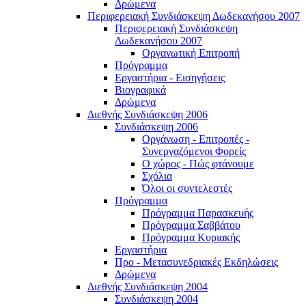
Δρώμενα
Περιφερειακή Συνδιάσκεψη Δωδεκανήσου 2007
Περιφερειακή Συνδιάσκεψη
Δωδεκανήσου 2007
Οργανωτική Επιτροπή
Πρόγραμμα
Εργαστήρια - Εισηγήσεις
Βιογραφικά
Δρώμενα
Διεθνής Συνδιάσκεψη 2006
Συνδιάσκεψη 2006
Οργάνωση - Επιτροπές -
Συνεργαζόμενοι Φορείς
Ο χώρος - Πώς φτάνουμε
Σχόλια
Όλοι οι συντελεστές
Πρόγραμμα
Πρόγραμμα Παρασκευής
Πρόγραμμα Σαββάτου
Πρόγραμμα Κυριακής
Εργαστήρια
Προ - Μετασυνεδριακές Εκδηλώσεις
Δρώμενα
Διεθνής Συνδιάσκεψη 2004
Συνδιάσκεψη 2004