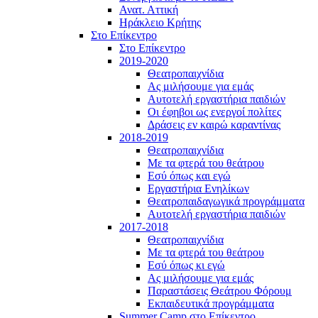
Ανατ. Αττική
Ηράκλειο Κρήτης
Στο Επίκεντρο
Στο Επίκεντρο
2019-2020
Θεατροπαιχνίδια
Ας μιλήσουμε για εμάς
Αυτοτελή εργαστήρια παιδιών
Οι έφηβοι ως ενεργοί πολίτες
Δράσεις εν καιρώ καραντίνας
2018-2019
Θεατροπαιχνίδια
Με τα φτερά του θεάτρου
Εσύ όπως και εγώ
Εργαστήρια Ενηλίκων
Θεατροπαιδαγωγικά προγράμματα
Αυτοτελή εργαστήρια παιδιών
2017-2018
Θεατροπαιχνίδια
Με τα φτερά του θεάτρου
Εσύ όπως κι εγώ
Ας μιλήσουμε για εμάς
Παραστάσεις Θεάτρου Φόρουμ
Εκπαιδευτικά προγράμματα
Summer Camp στο Επίκεντρο