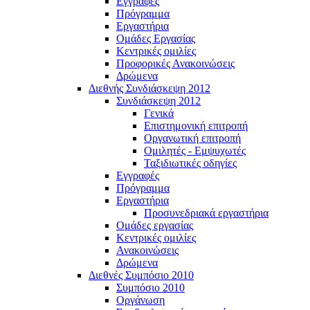
Εγγραφές
Πρόγραμμα
Εργαστήρια
Ομάδες Εργασίας
Κεντρικές ομιλίες
Προφορικές Ανακοινώσεις
Δρώμενα
Διεθνής Συνδιάσκεψη 2012
Συνδιάσκεψη 2012
Γενικά
Επιστημονική επιτροπή
Οργανωτική επιτροπή
Ομιλητές - Εμψυχωτές
Ταξιδιωτικές οδηγίες
Εγγραφές
Πρόγραμμα
Εργαστήρια
Προσυνεδριακά εργαστήρια
Ομάδες εργασίας
Κεντρικές ομιλίες
Ανακοινώσεις
Δρώμενα
Διεθνές Συμπόσιο 2010
Συμπόσιο 2010
Οργάνωση