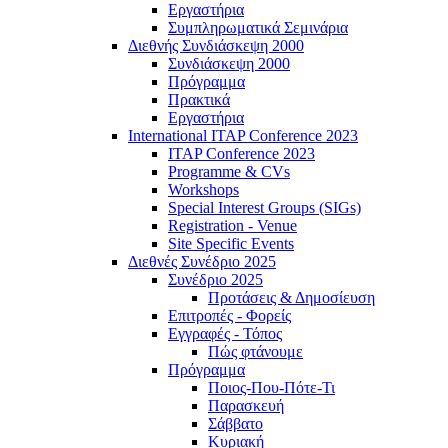
Εργαστήρια
Συμπληρωματικά Σεμινάρια
Διεθνής Συνδιάσκεψη 2000
Συνδιάσκεψη 2000
Πρόγραμμα
Πρακτικά
Εργαστήρια
International ITAP Conference 2023
ITAP Conference 2023
Programme & CVs
Workshops
Special Interest Groups (SIGs)
Registration - Venue
Site Specific Events
Διεθνές Συνέδριο 2025
Συνέδριο 2025
Προτάσεις & Δημοσίευση
Επιτροπές - Φορείς
Εγγραφές - Τόπος
Πώς φτάνουμε
Πρόγραμμα
Ποιος-Που-Πότε-Τι
Παρασκευή
Σάββατο
Κυριακή