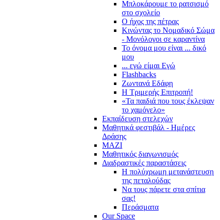
Μπλοκάρουμε το ρατσισμό
στο σχολείο
Ο ήχος της πέτρας
Κινώντας το Νομαδικό Σώμα
- Μονόλογοι σε καραντίνα
Το όνομα μου είναι ... δικό
μου
... εγώ είμαι Εγώ
Flashbacks
Ζωντανά Εδάφη
Η Τριμερής Επιτροπή!
«Τα παιδιά που τους έκλεψαν
το χαμόγελο»
Εκπαίδευση στελεχών
Μαθητικά φεστιβάλ - Ημέρες
Δράσης
ΜΑΖΙ
Μαθητικός διαγωνισμός
Διαδραστικές παραστάσεις
Η πολύχρωμη μετανάστευση
της πεταλούδας
Να τους πάρετε στα σπίτια
σας!
Περάσματα
Our Space