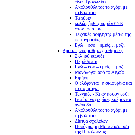
είναι Τραγωδία)
Ακολουθώντας το αγόρι με
τη βαλίτσα
Τα χέρια
καλώς ήρθες παράΞΕΝΕ
στον τόπο μας
Τεχνικές αφήγησης μέσω της
φωτογραφίας
Εγώ – εσύ – εμείς… μαζί
Δράσεις για μαθητές/μαθήτριες
Σκληρό καρύδι
Περάσματα
Εγώ – εσύ – εμείς… μαζί
Μονόλογοι από το Αιγαίο
Ειρήνη
Ο ελέφαντας, η σκιουρίνα και
το μυρμήγκι
Τεχνικές - Κι αν ήσουν εσύ;
Γιατί οι νυχτερίδες κρέμονται
ανάποδα;
Ακολουθώντας το αγόρι με
τη βαλίτσα
Δίκτυα σχολείων
Πολύχρωμη Μετανάστευση
της Πεταλούδας