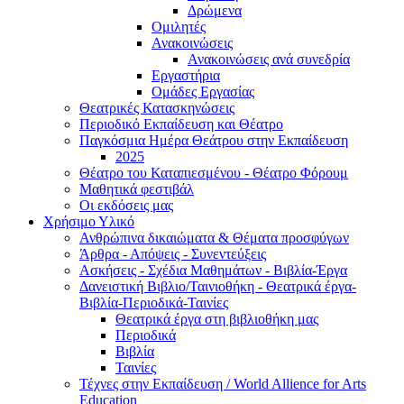
Δρώμενα
Ομιλητές
Ανακοινώσεις
Ανακοινώσεις ανά συνεδρία
Εργαστήρια
Ομάδες Εργασίας
Θεατρικές Κατασκηνώσεις
Περιοδικό Εκπαίδευση και Θέατρο
Παγκόσμια Ημέρα Θεάτρου στην Εκπαίδευση
2025
Θέατρο του Καταπιεσμένου - Θέατρο Φόρουμ
Μαθητικά φεστιβάλ
Οι εκδόσεις μας
Χρήσιμο Υλικό
Ανθρώπινα δικαιώματα & Θέματα προσφύγων
Άρθρα - Απόψεις - Συνεντεύξεις
Ασκήσεις - Σχέδια Μαθημάτων - Βιβλία-Έργα
Δανειστική Βιβλιο/Ταινιοθήκη - Θεατρικά έργα-
Βιβλία-Περιοδικά-Ταινίες
Θεατρικά έργα στη βιβλιοθήκη μας
Περιοδικά
Βιβλία
Ταινίες
Τέχνες στην Εκπαίδευση / World Allience for Arts
Education