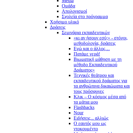
Media
Ομάδα
Απολογισμοί
Σχολεία στο πρόγραμμα
Χρήσιμο υλικό
Δράσεις
Σεμινάρια εκπαιδευτικών
«κι αν ήσουν εσύ;» - στόχοι,
μεθοδολογία, δράσεις
Εγώ και ο άλλος…
Πατάμε γερά!
Βιωματική μάθηση με τη
μέθοδο Εκπαιδευτικού
Δράματος»
Τεχνικές θεάτρου και
εκπαιδευτικού δράματος για
τα ανθρώπινα δικαιώματα και
τους πρόσφυγες
Κλικ – Ο κόσμος μέσα από
τα μάτια μου
Flashbacks
Nour
Ειδήσεις... αλλιώς
Ο εαυτός μου ως
ντοκουμέντο