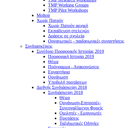
TMP Working Groups
TMP Pilot Workshops
Moltoir
Χωρίς Πατρόν
Χωρίς Πατρόν αρχική
Εκπαίδευση στελεχών
Δράσεις σε σχολεία
Οργανωτικές - παιδαγωγικές συναντήσεις
Συνδιασκέψεις
Συνέδριο Προφορικής Ιστορίας 2019
Προφορική Ιστορία 2019
Θέμα
Πρόγραμμα - Ανακοινώσεις
Εργαστήρια
Οργάνωση
Υποβολή προτάσεων
Διεθνής Συνδιάσκεψη 2018
Συνδιάσκεψη 2018
Θέμα
Οργάνωση-Επιτροπές-
Συνεργαζόμενοι Φορείς
Ομιλητές - Εμψυχωτές
Προτάσεις
Ταξιδιωτικές Οδηγίες