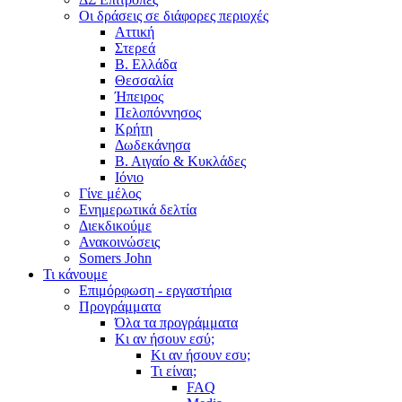
Οι δράσεις σε διάφορες περιοχές
Αττική
Στερεά
Β. Ελλάδα
Θεσσαλία
Ήπειρος
Πελοπόννησος
Κρήτη
Δωδεκάνησα
Β. Αιγαίο & Κυκλάδες
Ιόνιο
Γίνε μέλος
Ενημερωτικά δελτία
Διεκδικούμε
Ανακοινώσεις
Somers John
Τι κάνουμε
Επιμόρφωση - εργαστήρια
Προγράμματα
Όλα τα προγράμματα
Κι αν ήσουν εσύ;
Κι αν ήσουν εσυ;
Τι είναι;
FAQ