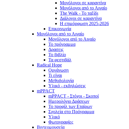
Μονόλογοι σε καραντίνα
Μονόλογοι από το Αιγαίο
The Walk - Το ταξίδι
Διάλογοι σε καραντίνα
Η επιμόρφωση 2025-2026
Επικοινωνία
Μονόλογοι από το Αιγαίο
Μονόλογοι από το Αιγαίο
Το πρόγραμμα
Δρασεις
Το βιβλίο
Τα φεστιβάλ
Radical Hope
Οργάνωση
Τι είναι
Μεθοδολογία
Υλικό - εκδηλώσεις
mPPACT
mPPACT - Στόχοι - Σκοποί
Ημερολόγιο Δράσεων
Το προφίλ των Εταίρων
Σχολεία στο Πρόγραμμα
Υλικό
Φωτογραφίες
Βιντεομουσεία