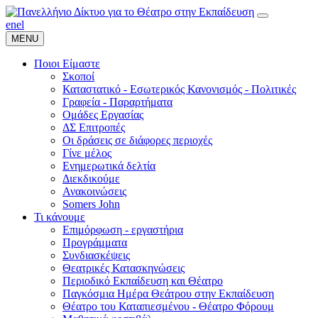
en
el
MENU
Ποιοι Είμαστε
Σκοποί
Καταστατικό - Εσωτερικός Κανονισμός - Πολιτικές
Γραφεία - Παραρτήματα
Ομάδες Εργασίας
ΔΣ Επιτροπές
Οι δράσεις σε διάφορες περιοχές
Γίνε μέλος
Ενημερωτικά δελτία
Διεκδικούμε
Ανακοινώσεις
Somers John
Τι κάνουμε
Επιμόρφωση - εργαστήρια
Προγράμματα
Συνδιασκέψεις
Θεατρικές Κατασκηνώσεις
Περιοδικό Εκπαίδευση και Θέατρο
Παγκόσμια Ημέρα Θεάτρου στην Εκπαίδευση
Θέατρο του Καταπιεσμένου - Θέατρο Φόρουμ