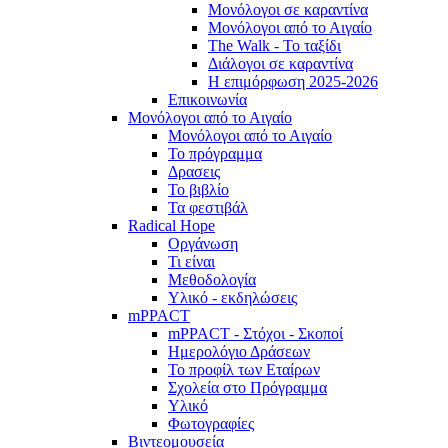
Μονόλογοι σε καραντίνα
Μονόλογοι από το Αιγαίο
The Walk - Το ταξίδι
Διάλογοι σε καραντίνα
Η επιμόρφωση 2025-2026
Επικοινωνία
Μονόλογοι από το Αιγαίο
Μονόλογοι από το Αιγαίο
Το πρόγραμμα
Δρασεις
Το βιβλίο
Τα φεστιβάλ
Radical Hope
Οργάνωση
Τι είναι
Μεθοδολογία
Υλικό - εκδηλώσεις
mPPACT
mPPACT - Στόχοι - Σκοποί
Ημερολόγιο Δράσεων
Το προφίλ των Εταίρων
Σχολεία στο Πρόγραμμα
Υλικό
Φωτογραφίες
Βιντεομουσεία