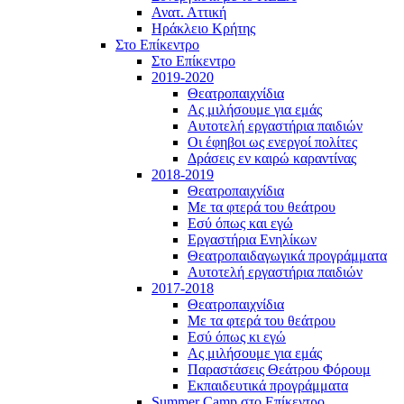
Ανατ. Αττική
Ηράκλειο Κρήτης
Στο Επίκεντρο
Στο Επίκεντρο
2019-2020
Θεατροπαιχνίδια
Ας μιλήσουμε για εμάς
Αυτοτελή εργαστήρια παιδιών
Οι έφηβοι ως ενεργοί πολίτες
Δράσεις εν καιρώ καραντίνας
2018-2019
Θεατροπαιχνίδια
Με τα φτερά του θεάτρου
Εσύ όπως και εγώ
Εργαστήρια Ενηλίκων
Θεατροπαιδαγωγικά προγράμματα
Αυτοτελή εργαστήρια παιδιών
2017-2018
Θεατροπαιχνίδια
Με τα φτερά του θεάτρου
Εσύ όπως κι εγώ
Ας μιλήσουμε για εμάς
Παραστάσεις Θεάτρου Φόρουμ
Εκπαιδευτικά προγράμματα
Summer Camp στο Επίκεντρο