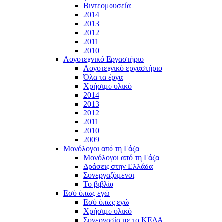
Βιντεομουσεία
2014
2013
2012
2011
2010
Λογοτεχνικό Εργαστήριο
Λογοτεχνικό εργαστήριο
Όλα τα έργα
Χρήσιμο υλικό
2014
2013
2012
2011
2010
2009
Μονόλογοι από τη Γάζα
Μονόλογοι από τη Γάζα
Δράσεις στην Ελλάδα
Συνεργαζόμενοι
To βιβλίο
Εσύ όπως εγώ
Εσύ όπως εγώ
Χρήσιμο υλικό
Συνεργασία με το ΚΕΔΑ