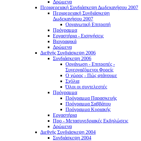
Δρώμενα
Περιφερειακή Συνδιάσκεψη Δωδεκανήσου 2007
Περιφερειακή Συνδιάσκεψη
Δωδεκανήσου 2007
Οργανωτική Επιτροπή
Πρόγραμμα
Εργαστήρια - Εισηγήσεις
Βιογραφικά
Δρώμενα
Διεθνής Συνδιάσκεψη 2006
Συνδιάσκεψη 2006
Οργάνωση - Επιτροπές -
Συνεργαζόμενοι Φορείς
Ο χώρος - Πώς φτάνουμε
Σχόλια
Όλοι οι συντελεστές
Πρόγραμμα
Πρόγραμμα Παρασκευής
Πρόγραμμα Σαββάτου
Πρόγραμμα Κυριακής
Εργαστήρια
Προ - Μετασυνεδριακές Εκδηλώσεις
Δρώμενα
Διεθνής Συνδιάσκεψη 2004
Συνδιάσκεψη 2004