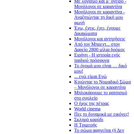
Με λογισμό και μ’ όνειρο -
Μονόλογοι σε καραντίνα
Μονόλογοι σε καραντίνα -
Αναζητώντας τη δική μου
φωνή
Έχω, έχεις, έχει, έχουμε
Δικαιώματα
Μονόλογοι και αντηχήσεις
Από τον Μπρεχτ... στον
Δαρείο 2800 μίλια δρόμος
Ειρήνη - Η ιστορία ενός
παιδιού πρόσφυγα
Το όνομά μου είναι … δικό
μου!
... εγώ είμαι Εγώ
Κινώντας το Νομαδικό Σώμα
– Μονόλογοι σε καραντίνα
Μπλοκάρουμε το ρατσισμό
στο σχολείο
Ο ήχος της πέτρας
World cinema
Πες το δυναμικά με εικόνες!
Σκληρό καρύδι
Η Τριμερής
Το σώμα αφηγείται (ή Δεν