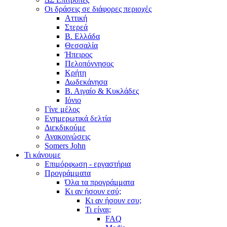
Οι δράσεις σε διάφορες περιοχές
Αττική
Στερεά
Β. Ελλάδα
Θεσσαλία
Ήπειρος
Πελοπόννησος
Κρήτη
Δωδεκάνησα
Β. Αιγαίο & Κυκλάδες
Ιόνιο
Γίνε μέλος
Ενημερωτικά δελτία
Διεκδικούμε
Ανακοινώσεις
Somers John
Τι κάνουμε
Επιμόρφωση - εργαστήρια
Προγράμματα
Όλα τα προγράμματα
Κι αν ήσουν εσύ;
Κι αν ήσουν εσυ;
Τι είναι;
FAQ