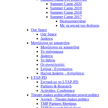
Summer Camp 2020
Summer Camp 2019
Summer Camp 2018
Summer Camp 2017
Θεατροπαιχνίδια
Με τα φτερά του θεάτρου
Our Space
Our Space
Δράσεις
Μονόλογοι σε καραντίνα
Μονόλογοι σε καραντίνα
Το πρόγραμμα
Δράσεις
Το βιβλίο
Οι συντελεστές
Σχόλια - Εντυπώσεις
Ημέρα Δράσης - Αντηχήσεις
I-TAP-PD
Σχετικά με το I-TAP-PD
Partners & Research
Activities- Conference
Theatre.makes.politics#theatre.power.politics
Αρχική - Theatre.makes.politics
TMP Partners Meetings
TMP Research Workshops