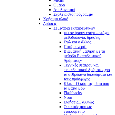
Media
Ομάδα
Απολογισμοί
Σχολεία στο πρόγραμμα
Χρήσιμο υλικό
Δράσεις
Σεμινάρια εκπαιδευτικών
«κι αν ήσουν εσύ;» - στόχοι,
μεθοδολογία, δράσεις
Εγώ και ο άλλος…
Πατάμε γερά!
Βιωματική μάθηση με τη
μέθοδο Εκπαιδευτικού
Δράματος»
Τεχνικές θεάτρου και
εκπαιδευτικού δράματος για
τα ανθρώπινα δικαιώματα και
τους πρόσφυγες
Κλικ – Ο κόσμος μέσα από
τα μάτια μου
Flashbacks
Nour
Ειδήσεις... αλλιώς
Ο εαυτός μου ως
ντοκουμέντο