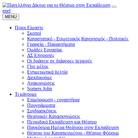
en
el
MENU
Ποιοι Είμαστε
Σκοποί
Καταστατικό - Εσωτερικός Κανονισμός - Πολιτικές
Γραφεία - Παραρτήματα
Ομάδες Εργασίας
ΔΣ Επιτροπές
Οι δράσεις σε διάφορες περιοχές
Γίνε μέλος
Ενημερωτικά δελτία
Διεκδικούμε
Ανακοινώσεις
Somers John
Τι κάνουμε
Επιμόρφωση - εργαστήρια
Προγράμματα
Συνδιασκέψεις
Θεατρικές Κατασκηνώσεις
Περιοδικό Εκπαίδευση και Θέατρο
Παγκόσμια Ημέρα Θεάτρου στην Εκπαίδευση
Θέατρο του Καταπιεσμένου - Θέατρο Φόρουμ