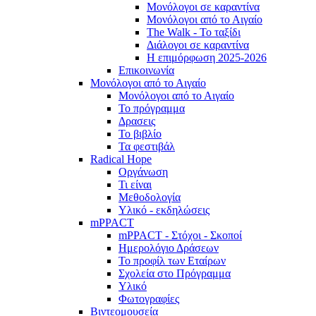
Μονόλογοι σε καραντίνα
Μονόλογοι από το Αιγαίο
The Walk - Το ταξίδι
Διάλογοι σε καραντίνα
Η επιμόρφωση 2025-2026
Επικοινωνία
Μονόλογοι από το Αιγαίο
Μονόλογοι από το Αιγαίο
Το πρόγραμμα
Δρασεις
Το βιβλίο
Τα φεστιβάλ
Radical Hope
Οργάνωση
Τι είναι
Μεθοδολογία
Υλικό - εκδηλώσεις
mPPACT
mPPACT - Στόχοι - Σκοποί
Ημερολόγιο Δράσεων
Το προφίλ των Εταίρων
Σχολεία στο Πρόγραμμα
Υλικό
Φωτογραφίες
Βιντεομουσεία