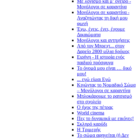
Με λογισμό και μ’ όνειρο -
Μονόλογοι σε καραντίνα
Μονόλογοι σε καραντίνα -
Αναζητώντας τη δική μου
φωνή
Έχω, έχεις, έχει, έχουμε
Δικαιώματα
Μονόλογοι και αντηχήσεις
Από τον Μπρεχτ... στον
Δαρείο 2800 μίλια δρόμος
Ειρήνη - Η ιστορία ενός
παιδιού πρόσφυγα
Το όνομά μου είναι … δικό
μου!
... εγώ είμαι Εγώ
Κινώντας το Νομαδικό Σώμα
– Μονόλογοι σε καραντίνα
Μπλοκάρουμε το ρατσισμό
στο σχολείο
Ο ήχος της πέτρας
World cinema
Πες το δυναμικά με εικόνες!
Σκληρό καρύδι
Η Τριμερής
Το σώμα αφηγείται (ή Δεν