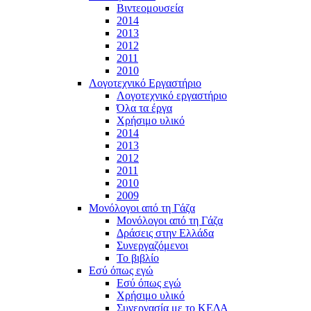
Βιντεομουσεία
2014
2013
2012
2011
2010
Λογοτεχνικό Εργαστήριο
Λογοτεχνικό εργαστήριο
Όλα τα έργα
Χρήσιμο υλικό
2014
2013
2012
2011
2010
2009
Μονόλογοι από τη Γάζα
Μονόλογοι από τη Γάζα
Δράσεις στην Ελλάδα
Συνεργαζόμενοι
To βιβλίο
Εσύ όπως εγώ
Εσύ όπως εγώ
Χρήσιμο υλικό
Συνεργασία με το ΚΕΔΑ