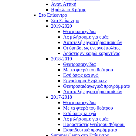
Ανατ. Αττική
Ηράκλειο Κρήτης
Στο Επίκεντρο
Στο Επίκεντρο
2019-2020
Θεατροπαιχνίδια
Ας μιλήσουμε για εμάς
Αυτοτελή εργαστήρια παιδιών
Οι έφηβοι ως ενεργοί πολίτες
Δράσεις εν καιρώ καραντίνας
2018-2019
Θεατροπαιχνίδια
Με τα φτερά του θεάτρου
Εσύ όπως και εγώ
Εργαστήρια Ενηλίκων
Θεατροπαιδαγωγικά προγράμματα
Αυτοτελή εργαστήρια παιδιών
2017-2018
Θεατροπαιχνίδια
Με τα φτερά του θεάτρου
Εσύ όπως κι εγώ
Ας μιλήσουμε για εμάς
Παραστάσεις Θεάτρου Φόρουμ
Εκπαιδευτικά προγράμματα
Summer Camp στο Επίκεντρο