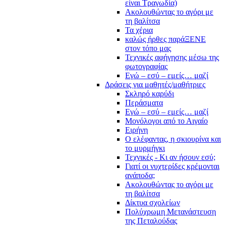
είναι Τραγωδία)
Ακολουθώντας το αγόρι με
τη βαλίτσα
Τα χέρια
καλώς ήρθες παράΞΕΝΕ
στον τόπο μας
Τεχνικές αφήγησης μέσω της
φωτογραφίας
Εγώ – εσύ – εμείς… μαζί
Δράσεις για μαθητές/μαθήτριες
Σκληρό καρύδι
Περάσματα
Εγώ – εσύ – εμείς… μαζί
Μονόλογοι από το Αιγαίο
Ειρήνη
Ο ελέφαντας, η σκιουρίνα και
το μυρμήγκι
Τεχνικές - Κι αν ήσουν εσύ;
Γιατί οι νυχτερίδες κρέμονται
ανάποδα;
Ακολουθώντας το αγόρι με
τη βαλίτσα
Δίκτυα σχολείων
Πολύχρωμη Μετανάστευση
της Πεταλούδας