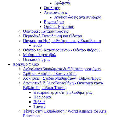
Δρώμενα
Ομιλητές
Ανακοινώσεις
Ανακοινώσεις ανά συνεδρία
Εργαστήρια
Ομάδες Εργασίας
Θεατρικές Κατασκηνώσεις
Περιοδικό Εκπαίδευση και Θέατρο
Παγκόσμια Ημέρα Θεάτρου στην Εκπαίδευση
2025
Θέατρο του Καταπιεσμένου - Θέατρο Φόρουμ
Μαθητικά φεστιβάλ
Οι εκδόσεις μας
Χρήσιμο Υλικό
Ανθρώπινα δικαιώματα & Θέματα προσφύγων
Άρθρα - Απόψεις - Συνεντεύξεις
Ασκήσεις - Σχέδια Μαθημάτων - Βιβλία-Έργα
Δανειστική Βιβλιο/Ταινιοθήκη - Θεατρικά έργα-
Βιβλία-Περιοδικά-Ταινίες
Θεατρικά έργα στη βιβλιοθήκη μας
Περιοδικά
Βιβλία
Ταινίες
Τέχνες στην Εκπαίδευση / World Allience for Arts
Education