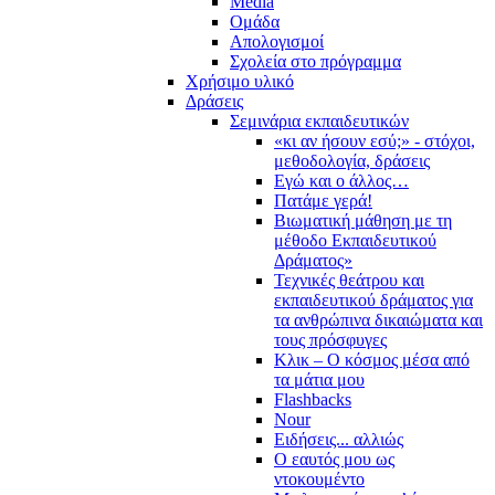
Media
Ομάδα
Απολογισμοί
Σχολεία στο πρόγραμμα
Χρήσιμο υλικό
Δράσεις
Σεμινάρια εκπαιδευτικών
«κι αν ήσουν εσύ;» - στόχοι,
μεθοδολογία, δράσεις
Εγώ και ο άλλος…
Πατάμε γερά!
Βιωματική μάθηση με τη
μέθοδο Εκπαιδευτικού
Δράματος»
Τεχνικές θεάτρου και
εκπαιδευτικού δράματος για
τα ανθρώπινα δικαιώματα και
τους πρόσφυγες
Κλικ – Ο κόσμος μέσα από
τα μάτια μου
Flashbacks
Nour
Ειδήσεις... αλλιώς
Ο εαυτός μου ως
ντοκουμέντο