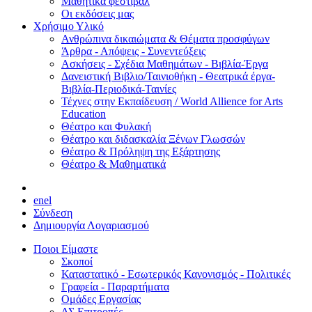
Μαθητικά φεστιβάλ
Οι εκδόσεις μας
Χρήσιμο Υλικό
Ανθρώπινα δικαιώματα & Θέματα προσφύγων
Άρθρα - Απόψεις - Συνεντεύξεις
Ασκήσεις - Σχέδια Μαθημάτων - Βιβλία-Έργα
Δανειστική Βιβλιο/Ταινιοθήκη - Θεατρικά έργα-
Βιβλία-Περιοδικά-Ταινίες
Τέχνες στην Εκπαίδευση / World Allience for Arts
Education
Θέατρο και Φυλακή
Θέατρο και διδασκαλία Ξένων Γλωσσών
Θέατρο & Πρόληψη της Εξάρτησης
Θέατρο & Μαθηματικά
en
el
Σύνδεση
Δημιουργία Λογαριασμού
Ποιοι Είμαστε
Σκοποί
Καταστατικό - Εσωτερικός Κανονισμός - Πολιτικές
Γραφεία - Παραρτήματα
Ομάδες Εργασίας
ΔΣ Επιτροπές