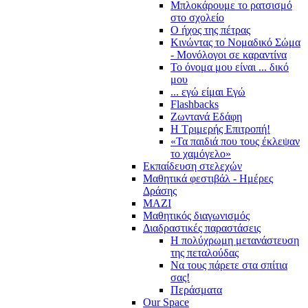
Μπλοκάρουμε το ρατσισμό
στο σχολείο
Ο ήχος της πέτρας
Κινώντας το Νομαδικό Σώμα
- Μονόλογοι σε καραντίνα
Το όνομα μου είναι ... δικό
μου
... εγώ είμαι Εγώ
Flashbacks
Ζωντανά Εδάφη
Η Τριμερής Επιτροπή!
«Τα παιδιά που τους έκλεψαν
το χαμόγελο»
Εκπαίδευση στελεχών
Μαθητικά φεστιβάλ - Ημέρες
Δράσης
ΜΑΖΙ
Μαθητικός διαγωνισμός
Διαδραστικές παραστάσεις
Η πολύχρωμη μετανάστευση
της πεταλούδας
Να τους πάρετε στα σπίτια
σας!
Περάσματα
Our Space