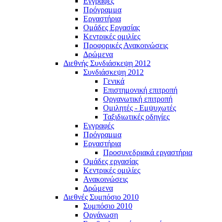
Εγγραφές
Πρόγραμμα
Εργαστήρια
Ομάδες Εργασίας
Κεντρικές ομιλίες
Προφορικές Ανακοινώσεις
Δρώμενα
Διεθνής Συνδιάσκεψη 2012
Συνδιάσκεψη 2012
Γενικά
Επιστημονική επιτροπή
Οργανωτική επιτροπή
Ομιλητές - Εμψυχωτές
Ταξιδιωτικές οδηγίες
Εγγραφές
Πρόγραμμα
Εργαστήρια
Προσυνεδριακά εργαστήρια
Ομάδες εργασίας
Κεντρικές ομιλίες
Ανακοινώσεις
Δρώμενα
Διεθνές Συμπόσιο 2010
Συμπόσιο 2010
Οργάνωση