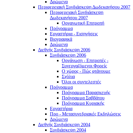
Δρώμενα
Περιφερειακή Συνδιάσκεψη Δωδεκανήσου 2007
Περιφερειακή Συνδιάσκεψη
Δωδεκανήσου 2007
Οργανωτική Επιτροπή
Πρόγραμμα
Εργαστήρια - Εισηγήσεις
Βιογραφικά
Δρώμενα
Διεθνής Συνδιάσκεψη 2006
Συνδιάσκεψη 2006
Οργάνωση - Επιτροπές -
Συνεργαζόμενοι Φορείς
Ο χώρος - Πώς φτάνουμε
Σχόλια
Όλοι οι συντελεστές
Πρόγραμμα
Πρόγραμμα Παρασκευής
Πρόγραμμα Σαββάτου
Πρόγραμμα Κυριακής
Εργαστήρια
Προ - Μετασυνεδριακές Εκδηλώσεις
Δρώμενα
Διεθνής Συνδιάσκεψη 2004
Συνδιάσκεψη 2004