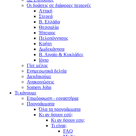
Οι δράσεις σε διάφορες περιοχές
Αττική
Στερεά
Β. Ελλάδα
Θεσσαλία
Ήπειρος
Πελοπόννησος
Κρήτη
Δωδεκάνησα
Β. Αιγαίο & Κυκλάδες
Ιόνιο
Γίνε μέλος
Ενημερωτικά δελτία
Διεκδικούμε
Ανακοινώσεις
Somers John
Τι κάνουμε
Επιμόρφωση - εργαστήρια
Προγράμματα
Όλα τα προγράμματα
Κι αν ήσουν εσύ;
Κι αν ήσουν εσυ;
Τι είναι;
FAQ