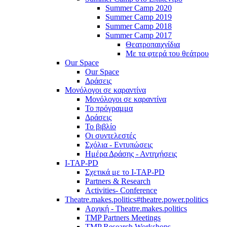
Summer Camp 2020
Summer Camp 2019
Summer Camp 2018
Summer Camp 2017
Θεατροπαιχνίδια
Με τα φτερά του θεάτρου
Our Space
Our Space
Δράσεις
Μονόλογοι σε καραντίνα
Μονόλογοι σε καραντίνα
Το πρόγραμμα
Δράσεις
Το βιβλίο
Οι συντελεστές
Σχόλια - Εντυπώσεις
Ημέρα Δράσης - Αντηχήσεις
I-TAP-PD
Σχετικά με το I-TAP-PD
Partners & Research
Activities- Conference
Theatre.makes.politics#theatre.power.politics
Αρχική - Theatre.makes.politics
TMP Partners Meetings
TMP Research Workshops