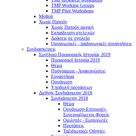
TMP Working Groups
TMP Pilot Workshops
Moltoir
Χωρίς Πατρόν
Χωρίς Πατρόν αρχική
Εκπαίδευση στελεχών
Δράσεις σε σχολεία
Οργανωτικές - παιδαγωγικές συναντήσεις
Συνδιασκέψεις
Συνέδριο Προφορικής Ιστορίας 2019
Προφορική Ιστορία 2019
Θέμα
Πρόγραμμα - Ανακοινώσεις
Εργαστήρια
Οργάνωση
Υποβολή προτάσεων
Διεθνής Συνδιάσκεψη 2018
Συνδιάσκεψη 2018
Θέμα
Οργάνωση-Επιτροπές-
Συνεργαζόμενοι Φορείς
Ομιλητές - Εμψυχωτές
Προτάσεις
Ταξιδιωτικές Οδηγίες