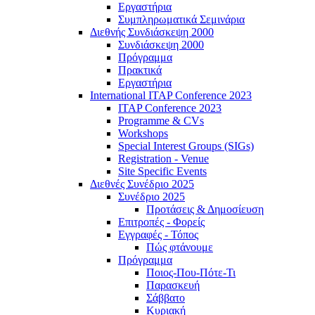
Εργαστήρια
Συμπληρωματικά Σεμινάρια
Διεθνής Συνδιάσκεψη 2000
Συνδιάσκεψη 2000
Πρόγραμμα
Πρακτικά
Εργαστήρια
International ITAP Conference 2023
ITAP Conference 2023
Programme & CVs
Workshops
Special Interest Groups (SIGs)
Registration - Venue
Site Specific Events
Διεθνές Συνέδριο 2025
Συνέδριο 2025
Προτάσεις & Δημοσίευση
Επιτροπές - Φορείς
Εγγραφές - Τόπος
Πώς φτάνουμε
Πρόγραμμα
Ποιος-Που-Πότε-Τι
Παρασκευή
Σάββατο
Κυριακή