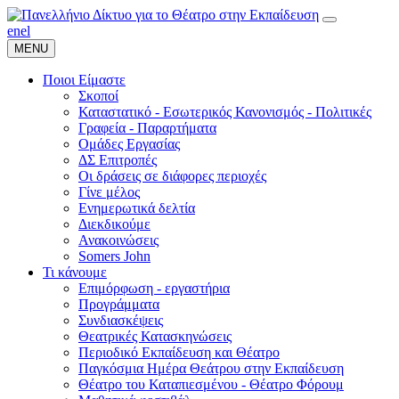
en
el
MENU
Ποιοι Είμαστε
Σκοποί
Καταστατικό - Εσωτερικός Κανονισμός - Πολιτικές
Γραφεία - Παραρτήματα
Ομάδες Εργασίας
ΔΣ Επιτροπές
Οι δράσεις σε διάφορες περιοχές
Γίνε μέλος
Ενημερωτικά δελτία
Διεκδικούμε
Ανακοινώσεις
Somers John
Τι κάνουμε
Επιμόρφωση - εργαστήρια
Προγράμματα
Συνδιασκέψεις
Θεατρικές Κατασκηνώσεις
Περιοδικό Εκπαίδευση και Θέατρο
Παγκόσμια Ημέρα Θεάτρου στην Εκπαίδευση
Θέατρο του Καταπιεσμένου - Θέατρο Φόρουμ