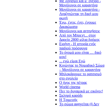
Με λογισμό και μ’ όνειρο -
Μονόλογοι σε καραντίνα
Μονόλογοι σε καραντίνα -
Αναζητώντας τη δική μου
φωνή
Έχω, έχεις, έχει, έχουμε
Δικαιώματα
Μονόλογοι και αντηχήσεις
Από τον Μπρεχτ... στον
Δαρείο 2800 μίλια δρόμος
Ειρήνη - Η ιστορία ενός
παιδιού πρόσφυγα
Το όνομά μου είναι … δικό
μου!
... εγώ είμαι Εγώ
Κινώντας το Νομαδικό Σώμα
– Μονόλογοι σε καραντίνα
Μπλοκάρουμε το ρατσισμό
στο σχολείο
Ο ήχος της πέτρας
World cinema
Πες το δυναμικά με εικόνες!
Σκληρό καρύδι
Η Τριμερής
Το σώμα αφηγείται (ή Δεν