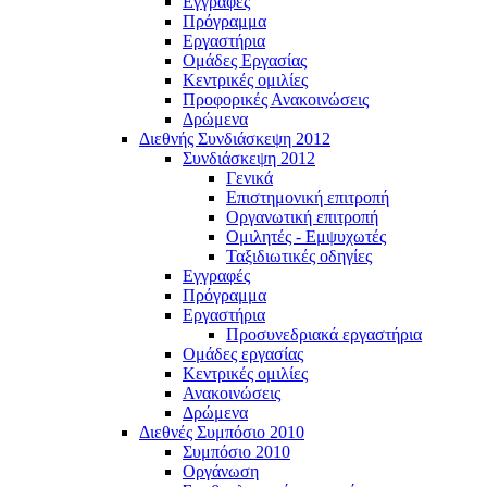
Εγγραφές
Πρόγραμμα
Εργαστήρια
Ομάδες Εργασίας
Κεντρικές ομιλίες
Προφορικές Ανακοινώσεις
Δρώμενα
Διεθνής Συνδιάσκεψη 2012
Συνδιάσκεψη 2012
Γενικά
Επιστημονική επιτροπή
Οργανωτική επιτροπή
Ομιλητές - Εμψυχωτές
Ταξιδιωτικές οδηγίες
Εγγραφές
Πρόγραμμα
Εργαστήρια
Προσυνεδριακά εργαστήρια
Ομάδες εργασίας
Κεντρικές ομιλίες
Ανακοινώσεις
Δρώμενα
Διεθνές Συμπόσιο 2010
Συμπόσιο 2010
Οργάνωση