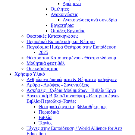
Δρώμενα
Ομιλητές
Ανακοινώσεις
Ανακοινώσεις ανά συνεδρία
Εργαστήρια
Ομάδες Εργασίας
Θεατρικές Κατασκηνώσεις
Περιοδικό Εκπαίδευση και Θέατρο
Παγκόσμια Ημέρα Θεάτρου στην Εκπαίδευση
2025
Θέατρο του Καταπιεσμένου - Θέατρο Φόρουμ
Μαθητικά φεστιβάλ
Οι εκδόσεις μας
Χρήσιμο Υλικό
Ανθρώπινα δικαιώματα & Θέματα προσφύγων
Άρθρα - Απόψεις - Συνεντεύξεις
Ασκήσεις - Σχέδια Μαθημάτων - Βιβλία-Έργα
Δανειστική Βιβλιο/Ταινιοθήκη - Θεατρικά έργα-
Βιβλία-Περιοδικά-Ταινίες
Θεατρικά έργα στη βιβλιοθήκη μας
Περιοδικά
Βιβλία
Ταινίες
Τέχνες στην Εκπαίδευση / World Allience for Arts
Education