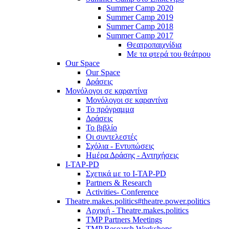
Summer Camp 2020
Summer Camp 2019
Summer Camp 2018
Summer Camp 2017
Θεατροπαιχνίδια
Με τα φτερά του θεάτρου
Our Space
Our Space
Δράσεις
Μονόλογοι σε καραντίνα
Μονόλογοι σε καραντίνα
Το πρόγραμμα
Δράσεις
Το βιβλίο
Οι συντελεστές
Σχόλια - Εντυπώσεις
Ημέρα Δράσης - Αντηχήσεις
I-TAP-PD
Σχετικά με το I-TAP-PD
Partners & Research
Activities- Conference
Theatre.makes.politics#theatre.power.politics
Αρχική - Theatre.makes.politics
TMP Partners Meetings
TMP Research Workshops