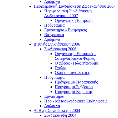
Δρώμενα
Περιφερειακή Συνδιάσκεψη Δωδεκανήσου 2007
Περιφερειακή Συνδιάσκεψη
Δωδεκανήσου 2007
Οργανωτική Επιτροπή
Πρόγραμμα
Εργαστήρια - Εισηγήσεις
Βιογραφικά
Δρώμενα
Διεθνής Συνδιάσκεψη 2006
Συνδιάσκεψη 2006
Οργάνωση - Επιτροπές -
Συνεργαζόμενοι Φορείς
Ο χώρος - Πώς φτάνουμε
Σχόλια
Όλοι οι συντελεστές
Πρόγραμμα
Πρόγραμμα Παρασκευής
Πρόγραμμα Σαββάτου
Πρόγραμμα Κυριακής
Εργαστήρια
Προ - Μετασυνεδριακές Εκδηλώσεις
Δρώμενα
Διεθνής Συνδιάσκεψη 2004
Συνδιάσκεψη 2004