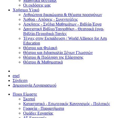
Μαθητικά φεστιβάλ
Οι εκδόσεις μας
Χρήσιμο Υλικό
Ανθρώπινα δικαιώματα & Θέματα προσφύγων
Άρθρα - Απόψεις - Συνεντεύξεις
Ασκήσεις - Σχέδια Μαθημάτων - Βιβλία-Έργα
Δανειστική Βιβλιο/Ταινιοθήκη - Θεατρικά έργα-
Βιβλία-Περιοδικά-Ταινίες
Τέχνες στην Εκπαίδευση / World Allience for Arts
Education
Θέατρο και Φυλακή
Θέατρο και διδασκαλία Ξένων Γλωσσών
Θέατρο & Πρόληψη της Εξάρτησης
Θέατρο & Μαθηματικά
en
el
Σύνδεση
Δημιουργία Λογαριασμού
Ποιοι Είμαστε
Σκοποί
Καταστατικό - Εσωτερικός Κανονισμός - Πολιτικές
Γραφεία - Παραρτήματα
Ομάδες Εργασίας
ΔΣ Επιτροπές