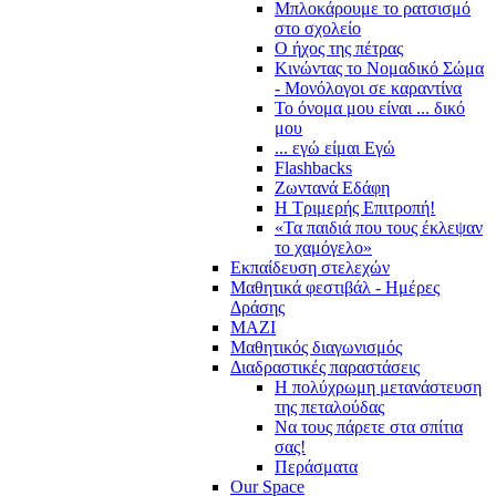
Μπλοκάρουμε το ρατσισμό
στο σχολείο
Ο ήχος της πέτρας
Κινώντας το Νομαδικό Σώμα
- Μονόλογοι σε καραντίνα
Το όνομα μου είναι ... δικό
μου
... εγώ είμαι Εγώ
Flashbacks
Ζωντανά Εδάφη
Η Τριμερής Επιτροπή!
«Τα παιδιά που τους έκλεψαν
το χαμόγελο»
Εκπαίδευση στελεχών
Μαθητικά φεστιβάλ - Ημέρες
Δράσης
ΜΑΖΙ
Μαθητικός διαγωνισμός
Διαδραστικές παραστάσεις
Η πολύχρωμη μετανάστευση
της πεταλούδας
Να τους πάρετε στα σπίτια
σας!
Περάσματα
Our Space