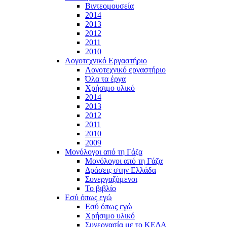
Βιντεομουσεία
2014
2013
2012
2011
2010
Λογοτεχνικό Εργαστήριο
Λογοτεχνικό εργαστήριο
Όλα τα έργα
Χρήσιμο υλικό
2014
2013
2012
2011
2010
2009
Μονόλογοι από τη Γάζα
Μονόλογοι από τη Γάζα
Δράσεις στην Ελλάδα
Συνεργαζόμενοι
To βιβλίο
Εσύ όπως εγώ
Εσύ όπως εγώ
Χρήσιμο υλικό
Συνεργασία με το ΚΕΔΑ