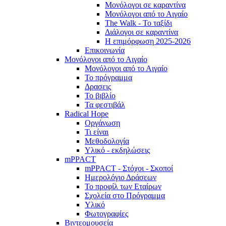
Μονόλογοι σε καραντίνα
Μονόλογοι από το Αιγαίο
The Walk - Το ταξίδι
Διάλογοι σε καραντίνα
Η επιμόρφωση 2025-2026
Επικοινωνία
Μονόλογοι από το Αιγαίο
Μονόλογοι από το Αιγαίο
Το πρόγραμμα
Δρασεις
Το βιβλίο
Τα φεστιβάλ
Radical Hope
Οργάνωση
Τι είναι
Μεθοδολογία
Υλικό - εκδηλώσεις
mPPACT
mPPACT - Στόχοι - Σκοποί
Ημερολόγιο Δράσεων
Το προφίλ των Εταίρων
Σχολεία στο Πρόγραμμα
Υλικό
Φωτογραφίες
Βιντεομουσεία