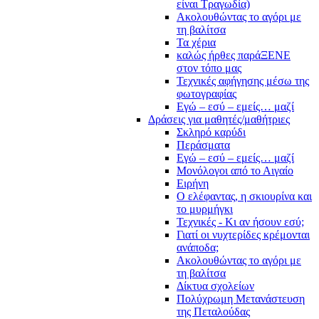
είναι Τραγωδία)
Ακολουθώντας το αγόρι με
τη βαλίτσα
Τα χέρια
καλώς ήρθες παράΞΕΝΕ
στον τόπο μας
Τεχνικές αφήγησης μέσω της
φωτογραφίας
Εγώ – εσύ – εμείς… μαζί
Δράσεις για μαθητές/μαθήτριες
Σκληρό καρύδι
Περάσματα
Εγώ – εσύ – εμείς… μαζί
Μονόλογοι από το Αιγαίο
Ειρήνη
Ο ελέφαντας, η σκιουρίνα και
το μυρμήγκι
Τεχνικές - Κι αν ήσουν εσύ;
Γιατί οι νυχτερίδες κρέμονται
ανάποδα;
Ακολουθώντας το αγόρι με
τη βαλίτσα
Δίκτυα σχολείων
Πολύχρωμη Μετανάστευση
της Πεταλούδας