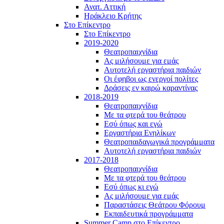
Ανατ. Αττική
Ηράκλειο Κρήτης
Στο Επίκεντρο
Στο Επίκεντρο
2019-2020
Θεατροπαιχνίδια
Ας μιλήσουμε για εμάς
Αυτοτελή εργαστήρια παιδιών
Οι έφηβοι ως ενεργοί πολίτες
Δράσεις εν καιρώ καραντίνας
2018-2019
Θεατροπαιχνίδια
Με τα φτερά του θεάτρου
Εσύ όπως και εγώ
Εργαστήρια Ενηλίκων
Θεατροπαιδαγωγικά προγράμματα
Αυτοτελή εργαστήρια παιδιών
2017-2018
Θεατροπαιχνίδια
Με τα φτερά του θεάτρου
Εσύ όπως κι εγώ
Ας μιλήσουμε για εμάς
Παραστάσεις Θεάτρου Φόρουμ
Εκπαιδευτικά προγράμματα
Summer Camp στο Επίκεντρο