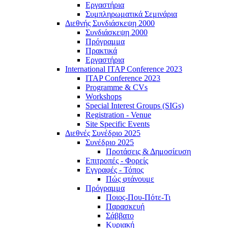
Εργαστήρια
Συμπληρωματικά Σεμινάρια
Διεθνής Συνδιάσκεψη 2000
Συνδιάσκεψη 2000
Πρόγραμμα
Πρακτικά
Εργαστήρια
International ITAP Conference 2023
ITAP Conference 2023
Programme & CVs
Workshops
Special Interest Groups (SIGs)
Registration - Venue
Site Specific Events
Διεθνές Συνέδριο 2025
Συνέδριο 2025
Προτάσεις & Δημοσίευση
Επιτροπές - Φορείς
Εγγραφές - Τόπος
Πώς φτάνουμε
Πρόγραμμα
Ποιος-Που-Πότε-Τι
Παρασκευή
Σάββατο
Κυριακή