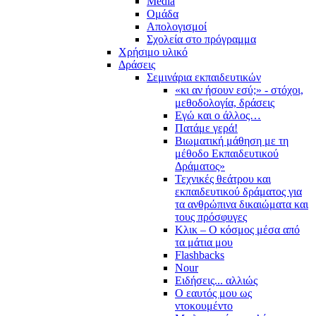
Media
Ομάδα
Απολογισμοί
Σχολεία στο πρόγραμμα
Χρήσιμο υλικό
Δράσεις
Σεμινάρια εκπαιδευτικών
«κι αν ήσουν εσύ;» - στόχοι,
μεθοδολογία, δράσεις
Εγώ και ο άλλος…
Πατάμε γερά!
Βιωματική μάθηση με τη
μέθοδο Εκπαιδευτικού
Δράματος»
Τεχνικές θεάτρου και
εκπαιδευτικού δράματος για
τα ανθρώπινα δικαιώματα και
τους πρόσφυγες
Κλικ – Ο κόσμος μέσα από
τα μάτια μου
Flashbacks
Nour
Ειδήσεις... αλλιώς
Ο εαυτός μου ως
ντοκουμέντο