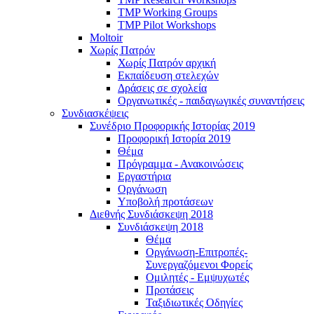
TMP Working Groups
TMP Pilot Workshops
Moltoir
Χωρίς Πατρόν
Χωρίς Πατρόν αρχική
Εκπαίδευση στελεχών
Δράσεις σε σχολεία
Οργανωτικές - παιδαγωγικές συναντήσεις
Συνδιασκέψεις
Συνέδριο Προφορικής Ιστορίας 2019
Προφορική Ιστορία 2019
Θέμα
Πρόγραμμα - Ανακοινώσεις
Εργαστήρια
Οργάνωση
Υποβολή προτάσεων
Διεθνής Συνδιάσκεψη 2018
Συνδιάσκεψη 2018
Θέμα
Οργάνωση-Επιτροπές-
Συνεργαζόμενοι Φορείς
Ομιλητές - Εμψυχωτές
Προτάσεις
Ταξιδιωτικές Οδηγίες