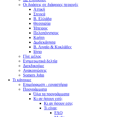
Οι δράσεις σε διάφορες περιοχές
Αττική
Στερεά
Β. Ελλάδα
Θεσσαλία
Ήπειρος
Πελοπόννησος
Κρήτη
Δωδεκάνησα
Β. Αιγαίο & Κυκλάδες
Ιόνιο
Γίνε μέλος
Ενημερωτικά δελτία
Διεκδικούμε
Ανακοινώσεις
Somers John
Τι κάνουμε
Επιμόρφωση - εργαστήρια
Προγράμματα
Όλα τα προγράμματα
Κι αν ήσουν εσύ;
Κι αν ήσουν εσυ;
Τι είναι;
FAQ