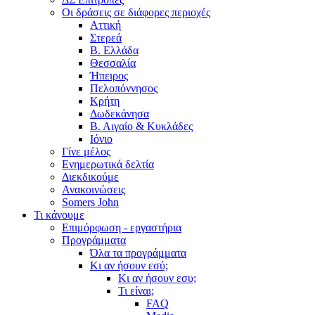
Οι δράσεις σε διάφορες περιοχές
Αττική
Στερεά
Β. Ελλάδα
Θεσσαλία
Ήπειρος
Πελοπόννησος
Κρήτη
Δωδεκάνησα
Β. Αιγαίο & Κυκλάδες
Ιόνιο
Γίνε μέλος
Ενημερωτικά δελτία
Διεκδικούμε
Ανακοινώσεις
Somers John
Τι κάνουμε
Επιμόρφωση - εργαστήρια
Προγράμματα
Όλα τα προγράμματα
Κι αν ήσουν εσύ;
Κι αν ήσουν εσυ;
Τι είναι;
FAQ