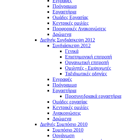
Εγγραφές
Πρόγραμμα
Εργαστήρια
Ομάδες Εργασίας
Κεντρικές ομιλίες
Προφορικές Ανακοινώσεις
Δρώμενα
Διεθνής Συνδιάσκεψη 2012
Συνδιάσκεψη 2012
Γενικά
Επιστημονική επιτροπή
Οργανωτική επιτροπή
Ομιλητές - Εμψυχωτές
Ταξιδιωτικές οδηγίες
Εγγραφές
Πρόγραμμα
Εργαστήρια
Προσυνεδριακά εργαστήρια
Ομάδες εργασίας
Κεντρικές ομιλίες
Ανακοινώσεις
Δρώμενα
Διεθνές Συμπόσιο 2010
Συμπόσιο 2010
Οργάνωση