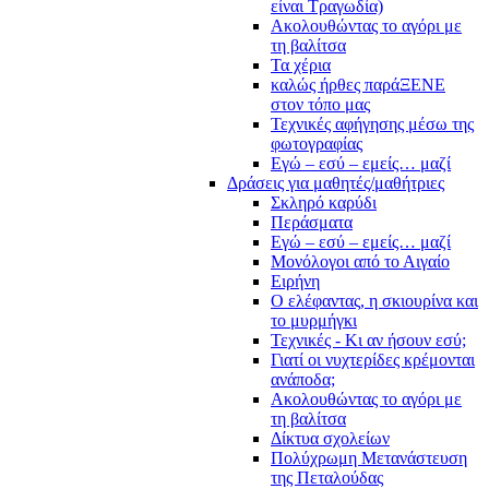
είναι Τραγωδία)
Ακολουθώντας το αγόρι με
τη βαλίτσα
Τα χέρια
καλώς ήρθες παράΞΕΝΕ
στον τόπο μας
Τεχνικές αφήγησης μέσω της
φωτογραφίας
Εγώ – εσύ – εμείς… μαζί
Δράσεις για μαθητές/μαθήτριες
Σκληρό καρύδι
Περάσματα
Εγώ – εσύ – εμείς… μαζί
Μονόλογοι από το Αιγαίο
Ειρήνη
Ο ελέφαντας, η σκιουρίνα και
το μυρμήγκι
Τεχνικές - Κι αν ήσουν εσύ;
Γιατί οι νυχτερίδες κρέμονται
ανάποδα;
Ακολουθώντας το αγόρι με
τη βαλίτσα
Δίκτυα σχολείων
Πολύχρωμη Μετανάστευση
της Πεταλούδας