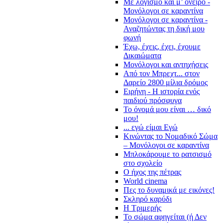
Με λογισμό και μ’ όνειρο -
Μονόλογοι σε καραντίνα
Μονόλογοι σε καραντίνα -
Αναζητώντας τη δική μου
φωνή
Έχω, έχεις, έχει, έχουμε
Δικαιώματα
Μονόλογοι και αντηχήσεις
Από τον Μπρεχτ... στον
Δαρείο 2800 μίλια δρόμος
Ειρήνη - Η ιστορία ενός
παιδιού πρόσφυγα
Το όνομά μου είναι … δικό
μου!
... εγώ είμαι Εγώ
Κινώντας το Νομαδικό Σώμα
– Μονόλογοι σε καραντίνα
Μπλοκάρουμε το ρατσισμό
στο σχολείο
Ο ήχος της πέτρας
World cinema
Πες το δυναμικά με εικόνες!
Σκληρό καρύδι
Η Τριμερής
Το σώμα αφηγείται (ή Δεν