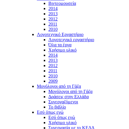
Βιντεομουσεία
2014
2013
2012
2011
2010
Λογοτεχνικό Εργαστήριο
Λογοτεχνικό εργαστήριο
Όλα τα έργα
Χρήσιμο υλικό
2014
2013
2012
2011
2010
2009
Μονόλογοι από τη Γάζα
Μονόλογοι από τη Γάζα
Δράσεις στην Ελλάδα
Συνεργαζόμενοι
To βιβλίο
Εσύ όπως εγώ
Εσύ όπως εγώ
Χρήσιμο υλικό
Συνεργασία με το ΚΕΔΑ