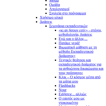
Media
Ομάδα
Απολογισμοί
Σχολεία στο πρόγραμμα
Χρήσιμο υλικό
Δράσεις
Σεμινάρια εκπαιδευτικών
«κι αν ήσουν εσύ;» - στόχοι,
μεθοδολογία, δράσεις
Εγώ και ο άλλος…
Πατάμε γερά!
Βιωματική μάθηση με τη
μέθοδο Εκπαιδευτικού
Δράματος»
Τεχνικές θεάτρου και
εκπαιδευτικού δράματος για
τα ανθρώπινα δικαιώματα και
τους πρόσφυγες
Κλικ – Ο κόσμος μέσα από
τα μάτια μου
Flashbacks
Nour
Ειδήσεις... αλλιώς
Ο εαυτός μου ως
ντοκουμέντο