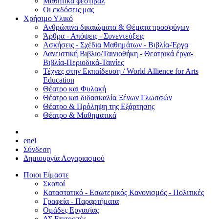
Μαθητικά φεστιβάλ
Οι εκδόσεις μας
Χρήσιμο Υλικό
Ανθρώπινα δικαιώματα & Θέματα προσφύγων
Άρθρα - Απόψεις - Συνεντεύξεις
Ασκήσεις - Σχέδια Μαθημάτων - Βιβλία-Έργα
Δανειστική Βιβλιο/Ταινιοθήκη - Θεατρικά έργα-
Βιβλία-Περιοδικά-Ταινίες
Τέχνες στην Εκπαίδευση / World Allience for Arts
Education
Θέατρο και Φυλακή
Θέατρο και διδασκαλία Ξένων Γλωσσών
Θέατρο & Πρόληψη της Εξάρτησης
Θέατρο & Μαθηματικά
en
el
Σύνδεση
Δημιουργία Λογαριασμού
Ποιοι Είμαστε
Σκοποί
Καταστατικό - Εσωτερικός Κανονισμός - Πολιτικές
Γραφεία - Παραρτήματα
Ομάδες Εργασίας
ΔΣ Επιτροπές