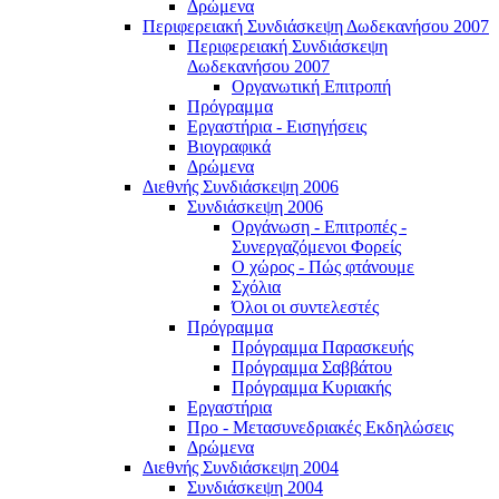
Δρώμενα
Περιφερειακή Συνδιάσκεψη Δωδεκανήσου 2007
Περιφερειακή Συνδιάσκεψη
Δωδεκανήσου 2007
Οργανωτική Επιτροπή
Πρόγραμμα
Εργαστήρια - Εισηγήσεις
Βιογραφικά
Δρώμενα
Διεθνής Συνδιάσκεψη 2006
Συνδιάσκεψη 2006
Οργάνωση - Επιτροπές -
Συνεργαζόμενοι Φορείς
Ο χώρος - Πώς φτάνουμε
Σχόλια
Όλοι οι συντελεστές
Πρόγραμμα
Πρόγραμμα Παρασκευής
Πρόγραμμα Σαββάτου
Πρόγραμμα Κυριακής
Εργαστήρια
Προ - Μετασυνεδριακές Εκδηλώσεις
Δρώμενα
Διεθνής Συνδιάσκεψη 2004
Συνδιάσκεψη 2004