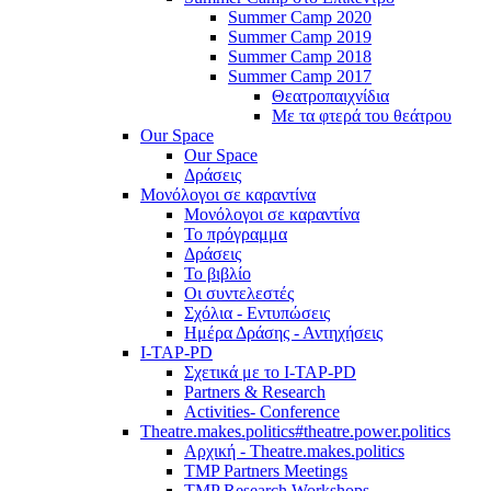
Summer Camp 2020
Summer Camp 2019
Summer Camp 2018
Summer Camp 2017
Θεατροπαιχνίδια
Με τα φτερά του θεάτρου
Our Space
Our Space
Δράσεις
Μονόλογοι σε καραντίνα
Μονόλογοι σε καραντίνα
Το πρόγραμμα
Δράσεις
Το βιβλίο
Οι συντελεστές
Σχόλια - Εντυπώσεις
Ημέρα Δράσης - Αντηχήσεις
I-TAP-PD
Σχετικά με το I-TAP-PD
Partners & Research
Activities- Conference
Theatre.makes.politics#theatre.power.politics
Αρχική - Theatre.makes.politics
TMP Partners Meetings
TMP Research Workshops