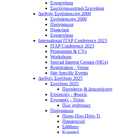
Εργαστήρια
Συμπληρωματικά Σεμινάρια
Διεθνής Συνδιάσκεψη 2000
Συνδιάσκεψη 2000
Πρόγραμμα
Πρακτικά
Εργαστήρια
International ITAP Conference 2023
ITAP Conference 2023
Programme & CVs
Workshops
Special Interest Groups (SIGs)
Registration - Venue
Site Specific Events
Διεθνές Συνέδριο 2025
Συνέδριο 2025
Προτάσεις & Δημοσίευση
Επιτροπές - Φορείς
Εγγραφές - Τόπος
Πώς φτάνουμε
Πρόγραμμα
Ποιος-Που-Πότε-Τι
Παρασκευή
Σάββατο
Κυριακή