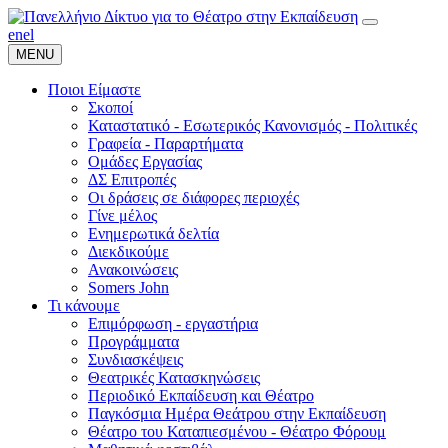
en
el
MENU
Ποιοι Είμαστε
Σκοποί
Καταστατικό - Εσωτερικός Κανονισμός - Πολιτικές
Γραφεία - Παραρτήματα
Ομάδες Εργασίας
ΔΣ Επιτροπές
Οι δράσεις σε διάφορες περιοχές
Γίνε μέλος
Ενημερωτικά δελτία
Διεκδικούμε
Ανακοινώσεις
Somers John
Τι κάνουμε
Επιμόρφωση - εργαστήρια
Προγράμματα
Συνδιασκέψεις
Θεατρικές Κατασκηνώσεις
Περιοδικό Εκπαίδευση και Θέατρο
Παγκόσμια Ημέρα Θεάτρου στην Εκπαίδευση
Θέατρο του Καταπιεσμένου - Θέατρο Φόρουμ