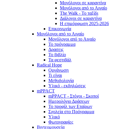
Μονόλογοι σε καραντίνα
Μονόλογοι από το Αιγαίο
The Walk - Το ταξίδι
Διάλογοι σε καραντίνα
Η επιμόρφωση 2025-2026
Επικοινωνία
Μονόλογοι από το Αιγαίο
Μονόλογοι από το Αιγαίο
Το πρόγραμμα
Δρασεις
Το βιβλίο
Τα φεστιβάλ
Radical Hope
Οργάνωση
Τι είναι
Μεθοδολογία
Υλικό - εκδηλώσεις
mPPACT
mPPACT - Στόχοι - Σκοποί
Ημερολόγιο Δράσεων
Το προφίλ των Εταίρων
Σχολεία στο Πρόγραμμα
Υλικό
Φωτογραφίες
Βιντεομουσεία