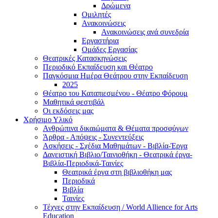
Δρώμενα
Ομιλητές
Ανακοινώσεις
Ανακοινώσεις ανά συνεδρία
Εργαστήρια
Ομάδες Εργασίας
Θεατρικές Κατασκηνώσεις
Περιοδικό Εκπαίδευση και Θέατρο
Παγκόσμια Ημέρα Θεάτρου στην Εκπαίδευση
2025
Θέατρο του Καταπιεσμένου - Θέατρο Φόρουμ
Μαθητικά φεστιβάλ
Οι εκδόσεις μας
Χρήσιμο Υλικό
Ανθρώπινα δικαιώματα & Θέματα προσφύγων
Άρθρα - Απόψεις - Συνεντεύξεις
Ασκήσεις - Σχέδια Μαθημάτων - Βιβλία-Έργα
Δανειστική Βιβλιο/Ταινιοθήκη - Θεατρικά έργα-
Βιβλία-Περιοδικά-Ταινίες
Θεατρικά έργα στη βιβλιοθήκη μας
Περιοδικά
Βιβλία
Ταινίες
Τέχνες στην Εκπαίδευση / World Allience for Arts
Education