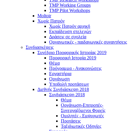
TMP Working Groups
TMP Pilot Workshops
Moltoir
Χωρίς Πατρόν
Χωρίς Πατρόν αρχική
Εκπαίδευση στελεχών
Δράσεις σε σχολεία
Οργανωτικές - παιδαγωγικές συναντήσεις
Συνδιασκέψεις
Συνέδριο Προφορικής Ιστορίας 2019
Προφορική Ιστορία 2019
Θέμα
Πρόγραμμα - Ανακοινώσεις
Εργαστήρια
Οργάνωση
Υποβολή προτάσεων
Διεθνής Συνδιάσκεψη 2018
Συνδιάσκεψη 2018
Θέμα
Οργάνωση-Επιτροπές-
Συνεργαζόμενοι Φορείς
Ομιλητές - Εμψυχωτές
Προτάσεις
Ταξιδιωτικές Οδηγίες