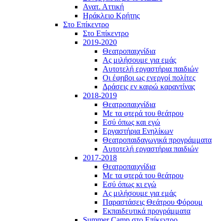
Ανατ. Αττική
Ηράκλειο Κρήτης
Στο Επίκεντρο
Στο Επίκεντρο
2019-2020
Θεατροπαιχνίδια
Ας μιλήσουμε για εμάς
Αυτοτελή εργαστήρια παιδιών
Οι έφηβοι ως ενεργοί πολίτες
Δράσεις εν καιρώ καραντίνας
2018-2019
Θεατροπαιχνίδια
Με τα φτερά του θεάτρου
Εσύ όπως και εγώ
Εργαστήρια Ενηλίκων
Θεατροπαιδαγωγικά προγράμματα
Αυτοτελή εργαστήρια παιδιών
2017-2018
Θεατροπαιχνίδια
Με τα φτερά του θεάτρου
Εσύ όπως κι εγώ
Ας μιλήσουμε για εμάς
Παραστάσεις Θεάτρου Φόρουμ
Εκπαιδευτικά προγράμματα
Summer Camp στο Επίκεντρο