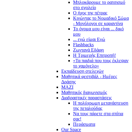
Μπλοκάρουμε το ρατσισμό
στο σχολείο
Ο ήχος της πέτρας
Κινώντας το Νομαδικό Σώμα
- Μονόλογοι σε καραντίνα
Το όνομα μου είναι ... δικό
μου
... εγώ είμαι Εγώ
Flashbacks
Ζωντανά Εδάφη
Η Τριμερής Επιτροπή!
«Τα παιδιά που τους έκλεψαν
το χαμόγελο»
Εκπαίδευση στελεχών
Μαθητικά φεστιβάλ - Ημέρες
Δράσης
ΜΑΖΙ
Μαθητικός διαγωνισμός
Διαδραστικές παραστάσεις
Η πολύχρωμη μετανάστευση
της πεταλούδας
Να τους πάρετε στα σπίτια
σας!
Περάσματα
Our Space