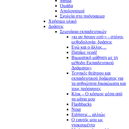
Media
Ομάδα
Απολογισμοί
Σχολεία στο πρόγραμμα
Χρήσιμο υλικό
Δράσεις
Σεμινάρια εκπαιδευτικών
«κι αν ήσουν εσύ;» - στόχοι,
μεθοδολογία, δράσεις
Εγώ και ο άλλος…
Πατάμε γερά!
Βιωματική μάθηση με τη
μέθοδο Εκπαιδευτικού
Δράματος»
Τεχνικές θεάτρου και
εκπαιδευτικού δράματος για
τα ανθρώπινα δικαιώματα και
τους πρόσφυγες
Κλικ – Ο κόσμος μέσα από
τα μάτια μου
Flashbacks
Nour
Ειδήσεις... αλλιώς
Ο εαυτός μου ως
ντοκουμέντο