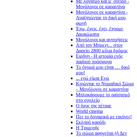
Με λογισμό και μ’ όνειρο -
Μονόλογοι σε καραντίνα
Μονόλογοι σε καραντίνα -
Αναζητώντας τη δική μου
φωνή
Έχω, έχεις, έχει, έχουμε
Δικαιώματα
Μονόλογοι και αντηχήσεις
Από τον Μπρεχτ... στον
Δαρείο 2800 μίλια δρόμος
Ειρήνη - Η ιστορία ενός
παιδιού πρόσφυγα
Το όνομά μου είναι … δικό
μου!
... εγώ είμαι Εγώ
Κινώντας το Νομαδικό Σώμα
– Μονόλογοι σε καραντίνα
Μπλοκάρουμε το ρατσισμό
στο σχολείο
Ο ήχος της πέτρας
World cinema
Πες το δυναμικά με εικόνες!
Σκληρό καρύδι
Η Τριμερής
Το σώμα αφηγείται (ή Δεν