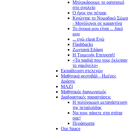
Μπλοκάρουμε το ρατσισμό
στο σχολείο
Ο ήχος της πέτρας
Κινώντας το Νομαδικό Σώμα
- Μονόλογοι σε καραντίνα
Το όνομα μου είναι ... δικό
μου
... εγώ είμαι Εγώ
Flashbacks
Ζωντανά Εδάφη
Η Τριμερής Επιτροπή!
«Τα παιδιά που τους έκλεψαν
το χαμόγελο»
Εκπαίδευση στελεχών
Μαθητικά φεστιβάλ - Ημέρες
Δράσης
ΜΑΖΙ
Μαθητικός διαγωνισμός
Διαδραστικές παραστάσεις
Η πολύχρωμη μετανάστευση
της πεταλούδας
Να τους πάρετε στα σπίτια
σας!
Περάσματα
Our Space