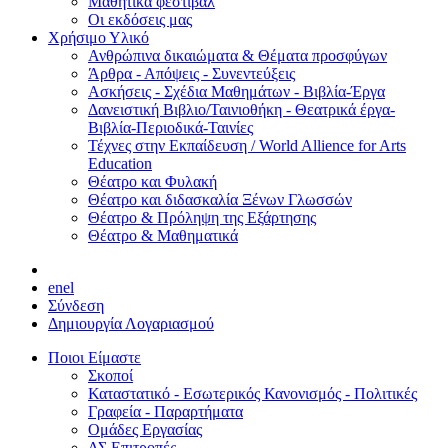
Μαθητικά φεστιβάλ
Οι εκδόσεις μας
Χρήσιμο Υλικό
Ανθρώπινα δικαιώματα & Θέματα προσφύγων
Άρθρα - Απόψεις - Συνεντεύξεις
Ασκήσεις - Σχέδια Μαθημάτων - Βιβλία-Έργα
Δανειστική Βιβλιο/Ταινιοθήκη - Θεατρικά έργα-
Βιβλία-Περιοδικά-Ταινίες
Τέχνες στην Εκπαίδευση / World Allience for Arts
Education
Θέατρο και Φυλακή
Θέατρο και διδασκαλία Ξένων Γλωσσών
Θέατρο & Πρόληψη της Εξάρτησης
Θέατρο & Μαθηματικά
en
el
Σύνδεση
Δημιουργία Λογαριασμού
Ποιοι Είμαστε
Σκοποί
Καταστατικό - Εσωτερικός Κανονισμός - Πολιτικές
Γραφεία - Παραρτήματα
Ομάδες Εργασίας
ΔΣ Επιτροπές