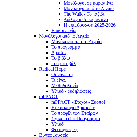
Μονόλογοι σε καραντίνα
Μονόλογοι από το Αιγαίο
The Walk - Το ταξίδι
Διάλογοι σε καραντίνα
Η επιμόρφωση 2025-2026
Επικοινωνία
Μονόλογοι από το Αιγαίο
Μονόλογοι από το Αιγαίο
Το πρόγραμμα
Δρασεις
Το βιβλίο
Τα φεστιβάλ
Radical Hope
Οργάνωση
Τι είναι
Μεθοδολογία
Υλικό - εκδηλώσεις
mPPACT
mPPACT - Στόχοι - Σκοποί
Ημερολόγιο Δράσεων
Το προφίλ των Εταίρων
Σχολεία στο Πρόγραμμα
Υλικό
Φωτογραφίες
Βιντεομουσεία