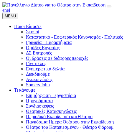
en
el
MENU
Ποιοι Είμαστε
Σκοποί
Καταστατικό - Εσωτερικός Κανονισμός - Πολιτικές
Γραφεία - Παραρτήματα
Ομάδες Εργασίας
ΔΣ Επιτροπές
Οι δράσεις σε διάφορες περιοχές
Γίνε μέλος
Ενημερωτικά δελτία
Διεκδικούμε
Ανακοινώσεις
Somers John
Τι κάνουμε
Επιμόρφωση - εργαστήρια
Προγράμματα
Συνδιασκέψεις
Θεατρικές Κατασκηνώσεις
Περιοδικό Εκπαίδευση και Θέατρο
Παγκόσμια Ημέρα Θεάτρου στην Εκπαίδευση
Θέατρο του Καταπιεσμένου - Θέατρο Φόρουμ