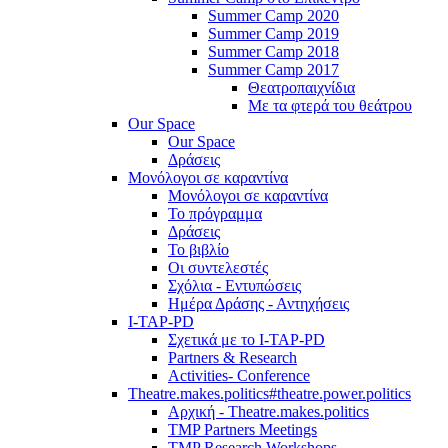
Summer Camp 2020
Summer Camp 2019
Summer Camp 2018
Summer Camp 2017
Θεατροπαιχνίδια
Με τα φτερά του θεάτρου
Our Space
Our Space
Δράσεις
Μονόλογοι σε καραντίνα
Μονόλογοι σε καραντίνα
Το πρόγραμμα
Δράσεις
Το βιβλίο
Οι συντελεστές
Σχόλια - Εντυπώσεις
Ημέρα Δράσης - Αντηχήσεις
I-TAP-PD
Σχετικά με το I-TAP-PD
Partners & Research
Activities- Conference
Theatre.makes.politics#theatre.power.politics
Αρχική - Theatre.makes.politics
TMP Partners Meetings
TMP Research Workshops