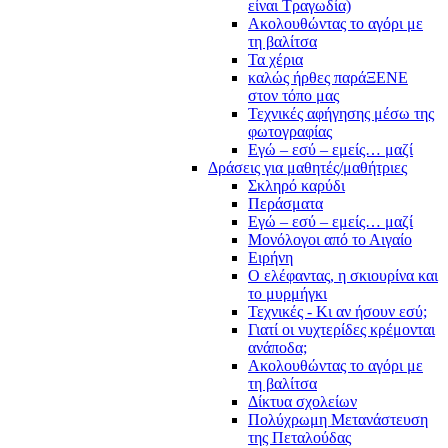
είναι Τραγωδία)
Ακολουθώντας το αγόρι με
τη βαλίτσα
Τα χέρια
καλώς ήρθες παράΞΕΝΕ
στον τόπο μας
Τεχνικές αφήγησης μέσω της
φωτογραφίας
Εγώ – εσύ – εμείς… μαζί
Δράσεις για μαθητές/μαθήτριες
Σκληρό καρύδι
Περάσματα
Εγώ – εσύ – εμείς… μαζί
Μονόλογοι από το Αιγαίο
Ειρήνη
Ο ελέφαντας, η σκιουρίνα και
το μυρμήγκι
Τεχνικές - Κι αν ήσουν εσύ;
Γιατί οι νυχτερίδες κρέμονται
ανάποδα;
Ακολουθώντας το αγόρι με
τη βαλίτσα
Δίκτυα σχολείων
Πολύχρωμη Μετανάστευση
της Πεταλούδας