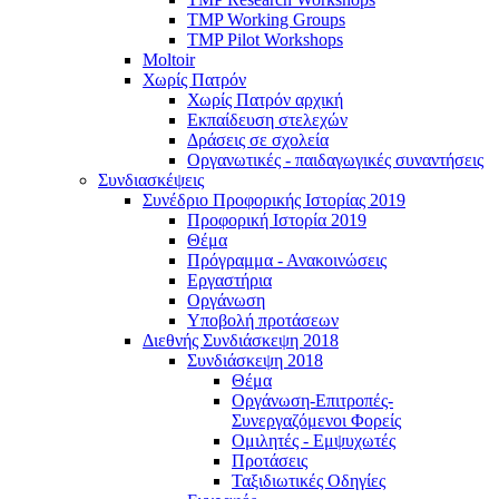
TMP Working Groups
TMP Pilot Workshops
Moltoir
Χωρίς Πατρόν
Χωρίς Πατρόν αρχική
Εκπαίδευση στελεχών
Δράσεις σε σχολεία
Οργανωτικές - παιδαγωγικές συναντήσεις
Συνδιασκέψεις
Συνέδριο Προφορικής Ιστορίας 2019
Προφορική Ιστορία 2019
Θέμα
Πρόγραμμα - Ανακοινώσεις
Εργαστήρια
Οργάνωση
Υποβολή προτάσεων
Διεθνής Συνδιάσκεψη 2018
Συνδιάσκεψη 2018
Θέμα
Οργάνωση-Επιτροπές-
Συνεργαζόμενοι Φορείς
Ομιλητές - Εμψυχωτές
Προτάσεις
Ταξιδιωτικές Οδηγίες