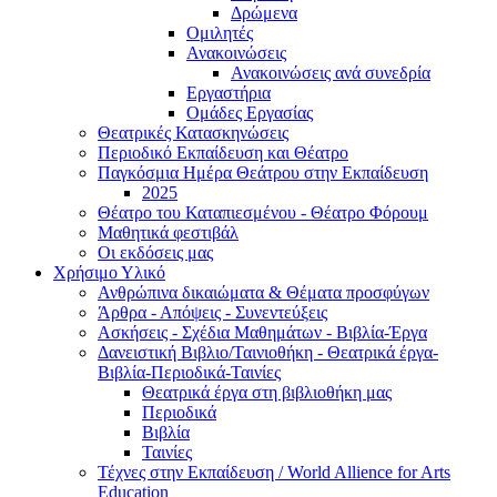
Δρώμενα
Ομιλητές
Ανακοινώσεις
Ανακοινώσεις ανά συνεδρία
Εργαστήρια
Ομάδες Εργασίας
Θεατρικές Κατασκηνώσεις
Περιοδικό Εκπαίδευση και Θέατρο
Παγκόσμια Ημέρα Θεάτρου στην Εκπαίδευση
2025
Θέατρο του Καταπιεσμένου - Θέατρο Φόρουμ
Μαθητικά φεστιβάλ
Οι εκδόσεις μας
Χρήσιμο Υλικό
Ανθρώπινα δικαιώματα & Θέματα προσφύγων
Άρθρα - Απόψεις - Συνεντεύξεις
Ασκήσεις - Σχέδια Μαθημάτων - Βιβλία-Έργα
Δανειστική Βιβλιο/Ταινιοθήκη - Θεατρικά έργα-
Βιβλία-Περιοδικά-Ταινίες
Θεατρικά έργα στη βιβλιοθήκη μας
Περιοδικά
Βιβλία
Ταινίες
Τέχνες στην Εκπαίδευση / World Allience for Arts
Education