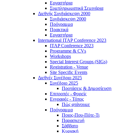
Εργαστήρια
Συμπληρωματικά Σεμινάρια
Διεθνής Συνδιάσκεψη 2000
Συνδιάσκεψη 2000
Πρόγραμμα
Πρακτικά
Εργαστήρια
International ITAP Conference 2023
ITAP Conference 2023
Programme & CVs
Workshops
Special Interest Groups (SIGs)
Registration - Venue
Site Specific Events
Διεθνές Συνέδριο 2025
Συνέδριο 2025
Προτάσεις & Δημοσίευση
Επιτροπές - Φορείς
Εγγραφές - Τόπος
Πώς φτάνουμε
Πρόγραμμα
Ποιος-Που-Πότε-Τι
Παρασκευή
Σάββατο
Κυριακή