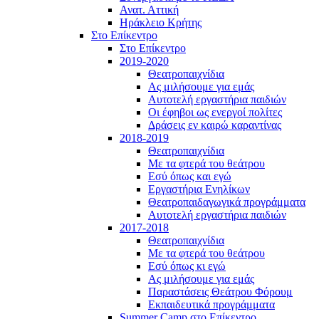
Ανατ. Αττική
Ηράκλειο Κρήτης
Στο Επίκεντρο
Στο Επίκεντρο
2019-2020
Θεατροπαιχνίδια
Ας μιλήσουμε για εμάς
Αυτοτελή εργαστήρια παιδιών
Οι έφηβοι ως ενεργοί πολίτες
Δράσεις εν καιρώ καραντίνας
2018-2019
Θεατροπαιχνίδια
Με τα φτερά του θεάτρου
Εσύ όπως και εγώ
Εργαστήρια Ενηλίκων
Θεατροπαιδαγωγικά προγράμματα
Αυτοτελή εργαστήρια παιδιών
2017-2018
Θεατροπαιχνίδια
Με τα φτερά του θεάτρου
Εσύ όπως κι εγώ
Ας μιλήσουμε για εμάς
Παραστάσεις Θεάτρου Φόρουμ
Εκπαιδευτικά προγράμματα
Summer Camp στο Επίκεντρο