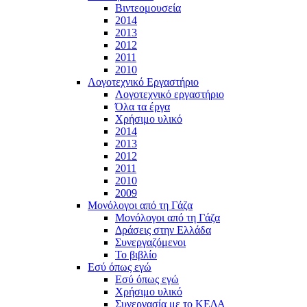
Βιντεομουσεία
2014
2013
2012
2011
2010
Λογοτεχνικό Εργαστήριο
Λογοτεχνικό εργαστήριο
Όλα τα έργα
Χρήσιμο υλικό
2014
2013
2012
2011
2010
2009
Μονόλογοι από τη Γάζα
Μονόλογοι από τη Γάζα
Δράσεις στην Ελλάδα
Συνεργαζόμενοι
To βιβλίο
Εσύ όπως εγώ
Εσύ όπως εγώ
Χρήσιμο υλικό
Συνεργασία με το ΚΕΔΑ