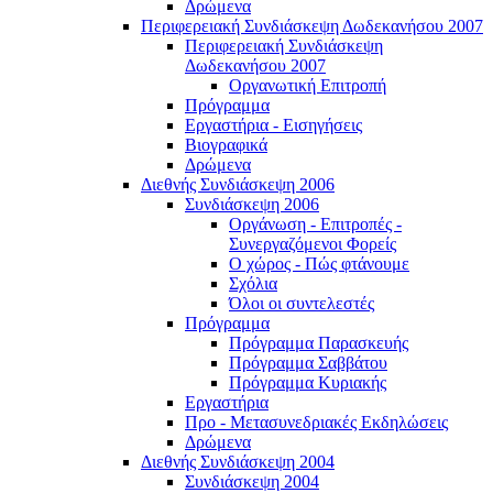
Δρώμενα
Περιφερειακή Συνδιάσκεψη Δωδεκανήσου 2007
Περιφερειακή Συνδιάσκεψη
Δωδεκανήσου 2007
Οργανωτική Επιτροπή
Πρόγραμμα
Εργαστήρια - Εισηγήσεις
Βιογραφικά
Δρώμενα
Διεθνής Συνδιάσκεψη 2006
Συνδιάσκεψη 2006
Οργάνωση - Επιτροπές -
Συνεργαζόμενοι Φορείς
Ο χώρος - Πώς φτάνουμε
Σχόλια
Όλοι οι συντελεστές
Πρόγραμμα
Πρόγραμμα Παρασκευής
Πρόγραμμα Σαββάτου
Πρόγραμμα Κυριακής
Εργαστήρια
Προ - Μετασυνεδριακές Εκδηλώσεις
Δρώμενα
Διεθνής Συνδιάσκεψη 2004
Συνδιάσκεψη 2004