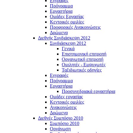
Εγγραφές
Πρόγραμμα
Εργαστήρια
Ομάδες Εργασίας
Κεντρικές ομιλίες
Προφορικές Ανακοινώσεις
Δρώμενα
Διεθνής Συνδιάσκεψη 2012
Συνδιάσκεψη 2012
Γενικά
Επιστημονική επιτροπή
Οργανωτική επιτροπή
Ομιλητές - Εμψυχωτές
Ταξιδιωτικές οδηγίες
Εγγραφές
Πρόγραμμα
Εργαστήρια
Προσυνεδριακά εργαστήρια
Ομάδες εργασίας
Κεντρικές ομιλίες
Ανακοινώσεις
Δρώμενα
Διεθνές Συμπόσιο 2010
Συμπόσιο 2010
Οργάνωση