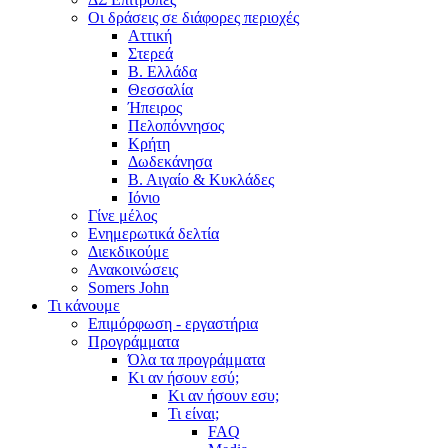
Οι δράσεις σε διάφορες περιοχές
Αττική
Στερεά
Β. Ελλάδα
Θεσσαλία
Ήπειρος
Πελοπόννησος
Κρήτη
Δωδεκάνησα
Β. Αιγαίο & Κυκλάδες
Ιόνιο
Γίνε μέλος
Ενημερωτικά δελτία
Διεκδικούμε
Ανακοινώσεις
Somers John
Τι κάνουμε
Επιμόρφωση - εργαστήρια
Προγράμματα
Όλα τα προγράμματα
Κι αν ήσουν εσύ;
Κι αν ήσουν εσυ;
Τι είναι;
FAQ