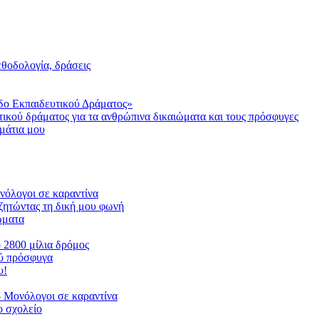
μεθοδολογία, δράσεις
δο Εκπαιδευτικού Δράματος»
τικού δράματος για τα ανθρώπινα δικαιώματα και τους πρόσφυγες
μάτια μου
ονόλογοι σε καραντίνα
ζητώντας τη δική μου φωνή
ιώματα
ο 2800 μίλια δρόμος
ού πρόσφυγα
υ!
 Μονόλογοι σε καραντίνα
 σχολείο