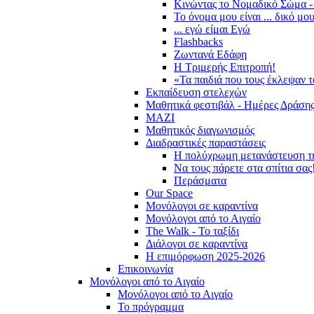
Κινώντας το Νομαδικό Σώμα -
Το όνομα μου είναι ... δικό μο
... εγώ είμαι Εγώ
Flashbacks
Ζωντανά Εδάφη
Η Τριμερής Επιτροπή!
«Τα παιδιά που τους έκλεψαν 
Εκπαίδευση στελεχών
Μαθητικά φεστιβάλ - Ημέρες Δράση
ΜΑΖΙ
Μαθητικός διαγωνισμός
Διαδραστικές παραστάσεις
Η πολύχρωμη μετανάστευση τ
Να τους πάρετε στα σπίτια σας
Περάσματα
Our Space
Μονόλογοι σε καραντίνα
Μονόλογοι από το Αιγαίο
The Walk - Το ταξίδι
Διάλογοι σε καραντίνα
Η επιμόρφωση 2025-2026
Επικοινωνία
Μονόλογοι από το Αιγαίο
Μονόλογοι από το Αιγαίο
Το πρόγραμμα