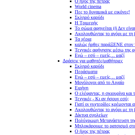
Ο ήχος της πέτρας
World cinema
Πες το δυναμικά με εικόνες!
Σκληρό καρύδι
Η Τριμερής
Το σώμα αφηγείται (ή Δεν είνα
Ακολουθώντας το αγόρι με τη 
Τα χέρια
καλώς ήρθες παράΞΕΝΕ στον 
Τεχνικές αφήγησης μέσω της 
Εγώ – εσύ – εμείς… μαζί
Δράσεις για μαθητές/μαθήτριες
Σκληρό καρύδι
Περάσματα
Εγώ – εσύ – εμείς… μαζί
Μονόλογοι από το Αιγαίο
Ειρήνη
Ο ελέφαντας, η σκιουρίνα και 
Τεχνικές - Κι αν ήσουν εσύ;
Γιατί οι νυχτερίδες κρέμονται 
Ακολουθώντας το αγόρι με τη 
Δίκτυα σχολείων
Πολύχρωμη Μετανάστευση τη
Μπλοκάρουμε το ρατσισμό στο
Ο ήχος της πέτρας