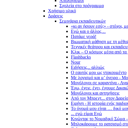
Απολογισμοί
Σχολεία στο πρόγραμμα
Χρήσιμο υλικό
Δράσεις
Σεμινάρια εκπαιδευτικών
«κι αν ήσουν εσύ;» - στόχοι, 
Εγώ και ο άλλος…
Πατάμε γερά!
Βιωματική μάθηση με τη μέθο
Τεχνικές θεάτρου και εκπαιδευ
Κλικ – Ο κόσμος μέσα από τα 
Flashbacks
Nour
Ειδήσεις... αλλιώς
Ο εαυτός μου ως ντοκουμέντο
Με λογισμό και μ’ όνειρο - Μ
Μονόλογοι σε καραντίνα - Ανα
Έχω, έχεις, έχει, έχουμε Δικα
Μονόλογοι και αντηχήσεις
Από τον Μπρεχτ... στον Δαρεί
Ειρήνη - Η ιστορία ενός παιδι
Το όνομά μου είναι … δικό μο
... εγώ είμαι Εγώ
Κινώντας το Νομαδικό Σώμα –
Μπλοκάρουμε το ρατσισμό στο