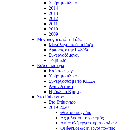
Χρήσιμο υλικό
2014
2013
2012
2011
2010
2009
Μονόλογοι από τη Γάζα
Μονόλογοι από τη Γάζα
Δράσεις στην Ελλάδα
Συνεργαζόμενοι
To βιβλίο
Εσύ όπως εγώ
Εσύ όπως εγώ
Χρήσιμο υλικό
Συνεργασία με το ΚΕΔΑ
Ανατ. Αττική
Ηράκλειο Κρήτης
Στο Επίκεντρο
Στο Επίκεντρο
2019-2020
Θεατροπαιχνίδια
Ας μιλήσουμε για εμάς
Αυτοτελή εργαστήρια παιδιών
Οι έφηβοι ως ενεργοί πολίτες