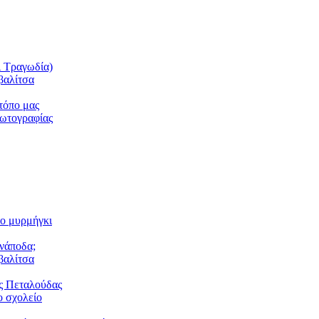
ι Τραγωδία)
βαλίτσα
τόπο μας
φωτογραφίας
το μυρμήγκι
ανάποδα;
βαλίτσα
ς Πεταλούδας
 σχολείο