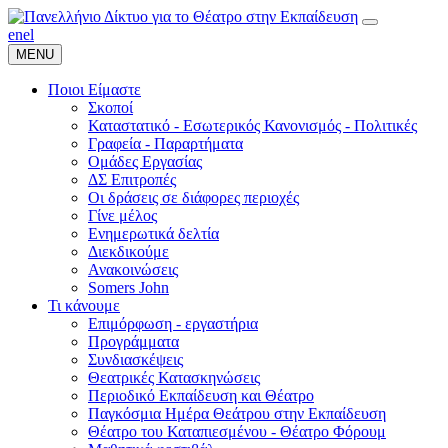
en
el
MENU
Ποιοι Είμαστε
Σκοποί
Καταστατικό - Εσωτερικός Κανονισμός - Πολιτικές
Γραφεία - Παραρτήματα
Ομάδες Εργασίας
ΔΣ Επιτροπές
Οι δράσεις σε διάφορες περιοχές
Γίνε μέλος
Ενημερωτικά δελτία
Διεκδικούμε
Ανακοινώσεις
Somers John
Τι κάνουμε
Επιμόρφωση - εργαστήρια
Προγράμματα
Συνδιασκέψεις
Θεατρικές Κατασκηνώσεις
Περιοδικό Εκπαίδευση και Θέατρο
Παγκόσμια Ημέρα Θεάτρου στην Εκπαίδευση
Θέατρο του Καταπιεσμένου - Θέατρο Φόρουμ