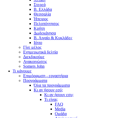
Στερεά
Β. Ελλάδα
Θεσσαλία
Ήπειρος
Πελοπόννησος
Κρήτη
Δωδεκάνησα
Β. Αιγαίο & Κυκλάδες
Ιόνιο
Γίνε μέλος
Ενημερωτικά δελτία
Διεκδικούμε
Ανακοινώσεις
Somers John
Τι κάνουμε
Επιμόρφωση - εργαστήρια
Προγράμματα
Όλα τα προγράμματα
Κι αν ήσουν εσύ;
Κι αν ήσουν εσυ;
Τι είναι;
FAQ
Media
Ομάδα