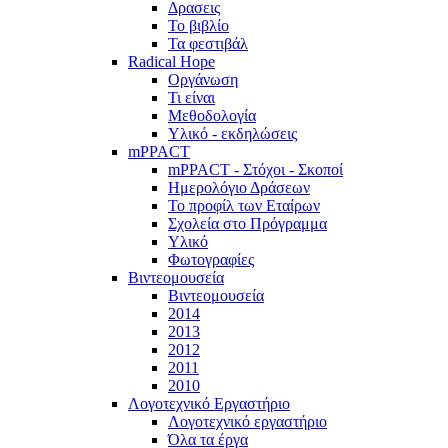
Δρασεις
Το βιβλίο
Τα φεστιβάλ
Radical Hope
Οργάνωση
Τι είναι
Μεθοδολογία
Υλικό - εκδηλώσεις
mPPACT
mPPACT - Στόχοι - Σκοποί
Ημερολόγιο Δράσεων
Το προφίλ των Εταίρων
Σχολεία στο Πρόγραμμα
Υλικό
Φωτογραφίες
Βιντεομουσεία
Βιντεομουσεία
2014
2013
2012
2011
2010
Λογοτεχνικό Εργαστήριο
Λογοτεχνικό εργαστήριο
Όλα τα έργα