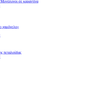
 Μονόλογοι σε καραντίνα
υ
το χαμόγελο»
ς
ης πεταλούδας
!