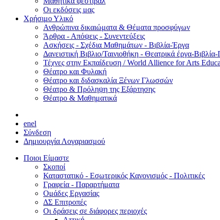
Μαθητικά φεστιβάλ
Οι εκδόσεις μας
Χρήσιμο Υλικό
Ανθρώπινα δικαιώματα & Θέματα προσφύγων
Άρθρα - Απόψεις - Συνεντεύξεις
Ασκήσεις - Σχέδια Μαθημάτων - Βιβλία-Έργα
Δανειστική Βιβλιο/Ταινιοθήκη - Θεατρικά έργα-Βιβλία-
Τέχνες στην Εκπαίδευση / World Allience for Arts Educa
Θέατρο και Φυλακή
Θέατρο και διδασκαλία Ξένων Γλωσσών
Θέατρο & Πρόληψη της Εξάρτησης
Θέατρο & Μαθηματικά
en
el
Σύνδεση
Δημιουργία Λογαριασμού
Ποιοι Είμαστε
Σκοποί
Καταστατικό - Εσωτερικός Κανονισμός - Πολιτικές
Γραφεία - Παραρτήματα
Ομάδες Εργασίας
ΔΣ Επιτροπές
Οι δράσεις σε διάφορες περιοχές
Αττική