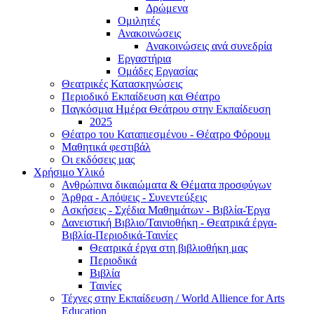
Δρώμενα
Ομιλητές
Ανακοινώσεις
Ανακοινώσεις ανά συνεδρία
Εργαστήρια
Ομάδες Εργασίας
Θεατρικές Κατασκηνώσεις
Περιοδικό Εκπαίδευση και Θέατρο
Παγκόσμια Ημέρα Θεάτρου στην Εκπαίδευση
2025
Θέατρο του Καταπιεσμένου - Θέατρο Φόρουμ
Μαθητικά φεστιβάλ
Οι εκδόσεις μας
Χρήσιμο Υλικό
Ανθρώπινα δικαιώματα & Θέματα προσφύγων
Άρθρα - Απόψεις - Συνεντεύξεις
Ασκήσεις - Σχέδια Μαθημάτων - Βιβλία-Έργα
Δανειστική Βιβλιο/Ταινιοθήκη - Θεατρικά έργα-
Βιβλία-Περιοδικά-Ταινίες
Θεατρικά έργα στη βιβλιοθήκη μας
Περιοδικά
Βιβλία
Ταινίες
Τέχνες στην Εκπαίδευση / World Allience for Arts
Education