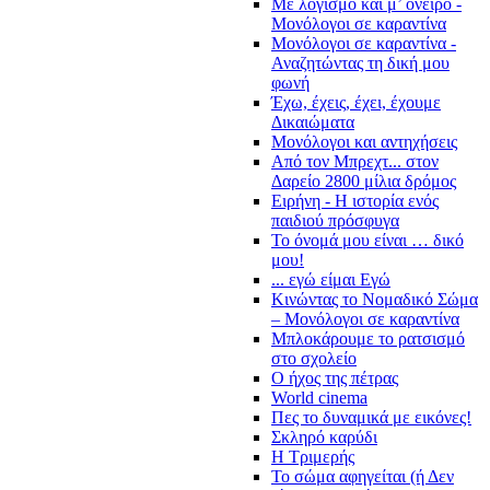
Με λογισμό και μ’ όνειρο -
Μονόλογοι σε καραντίνα
Μονόλογοι σε καραντίνα -
Αναζητώντας τη δική μου
φωνή
Έχω, έχεις, έχει, έχουμε
Δικαιώματα
Μονόλογοι και αντηχήσεις
Από τον Μπρεχτ... στον
Δαρείο 2800 μίλια δρόμος
Ειρήνη - Η ιστορία ενός
παιδιού πρόσφυγα
Το όνομά μου είναι … δικό
μου!
... εγώ είμαι Εγώ
Κινώντας το Νομαδικό Σώμα
– Μονόλογοι σε καραντίνα
Μπλοκάρουμε το ρατσισμό
στο σχολείο
Ο ήχος της πέτρας
World cinema
Πες το δυναμικά με εικόνες!
Σκληρό καρύδι
Η Τριμερής
Το σώμα αφηγείται (ή Δεν