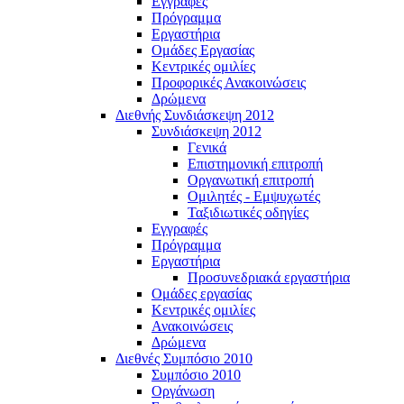
Εγγραφές
Πρόγραμμα
Εργαστήρια
Ομάδες Εργασίας
Κεντρικές ομιλίες
Προφορικές Ανακοινώσεις
Δρώμενα
Διεθνής Συνδιάσκεψη 2012
Συνδιάσκεψη 2012
Γενικά
Επιστημονική επιτροπή
Οργανωτική επιτροπή
Ομιλητές - Εμψυχωτές
Ταξιδιωτικές οδηγίες
Εγγραφές
Πρόγραμμα
Εργαστήρια
Προσυνεδριακά εργαστήρια
Ομάδες εργασίας
Κεντρικές ομιλίες
Ανακοινώσεις
Δρώμενα
Διεθνές Συμπόσιο 2010
Συμπόσιο 2010
Οργάνωση