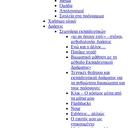
Media
Ομάδα
Απολογισμοί
Σχολεία στο πρόγραμμα
Χρήσιμο υλικό
Δράσεις
Σεμινάρια εκπαιδευτικών
«κι αν ήσουν εσύ;» - στόχοι,
μεθοδολογία, δράσεις
Εγώ και ο άλλος…
Πατάμε γερά!
Βιωματική μάθηση με τη
μέθοδο Εκπαιδευτικού
Δράματος»
Τεχνικές θεάτρου και
εκπαιδευτικού δράματος για
τα ανθρώπινα δικαιώματα και
τους πρόσφυγες
Κλικ – Ο κόσμος μέσα από
τα μάτια μου
Flashbacks
Nour
Ειδήσεις... αλλιώς
Ο εαυτός μου ως
ντοκουμέντο