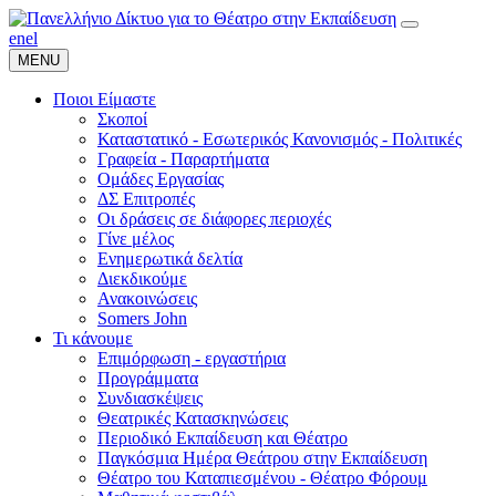
en
el
MENU
Ποιοι Είμαστε
Σκοποί
Καταστατικό - Εσωτερικός Κανονισμός - Πολιτικές
Γραφεία - Παραρτήματα
Ομάδες Εργασίας
ΔΣ Επιτροπές
Οι δράσεις σε διάφορες περιοχές
Γίνε μέλος
Ενημερωτικά δελτία
Διεκδικούμε
Ανακοινώσεις
Somers John
Τι κάνουμε
Επιμόρφωση - εργαστήρια
Προγράμματα
Συνδιασκέψεις
Θεατρικές Κατασκηνώσεις
Περιοδικό Εκπαίδευση και Θέατρο
Παγκόσμια Ημέρα Θεάτρου στην Εκπαίδευση
Θέατρο του Καταπιεσμένου - Θέατρο Φόρουμ