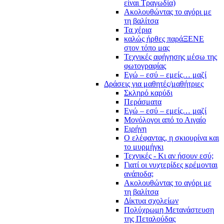
είναι Τραγωδία)
Ακολουθώντας το αγόρι με
τη βαλίτσα
Τα χέρια
καλώς ήρθες παράΞΕΝΕ
στον τόπο μας
Τεχνικές αφήγησης μέσω της
φωτογραφίας
Εγώ – εσύ – εμείς… μαζί
Δράσεις για μαθητές/μαθήτριες
Σκληρό καρύδι
Περάσματα
Εγώ – εσύ – εμείς… μαζί
Μονόλογοι από το Αιγαίο
Ειρήνη
Ο ελέφαντας, η σκιουρίνα και
το μυρμήγκι
Τεχνικές - Κι αν ήσουν εσύ;
Γιατί οι νυχτερίδες κρέμονται
ανάποδα;
Ακολουθώντας το αγόρι με
τη βαλίτσα
Δίκτυα σχολείων
Πολύχρωμη Μετανάστευση
της Πεταλούδας