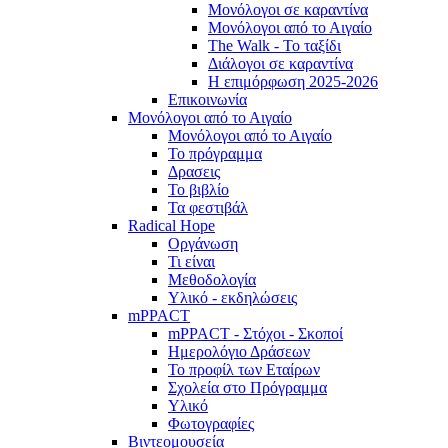
Μονόλογοι σε καραντίνα
Μονόλογοι από το Αιγαίο
The Walk - Το ταξίδι
Διάλογοι σε καραντίνα
Η επιμόρφωση 2025-2026
Επικοινωνία
Μονόλογοι από το Αιγαίο
Μονόλογοι από το Αιγαίο
Το πρόγραμμα
Δρασεις
Το βιβλίο
Τα φεστιβάλ
Radical Hope
Οργάνωση
Τι είναι
Μεθοδολογία
Υλικό - εκδηλώσεις
mPPACT
mPPACT - Στόχοι - Σκοποί
Ημερολόγιο Δράσεων
Το προφίλ των Εταίρων
Σχολεία στο Πρόγραμμα
Υλικό
Φωτογραφίες
Βιντεομουσεία