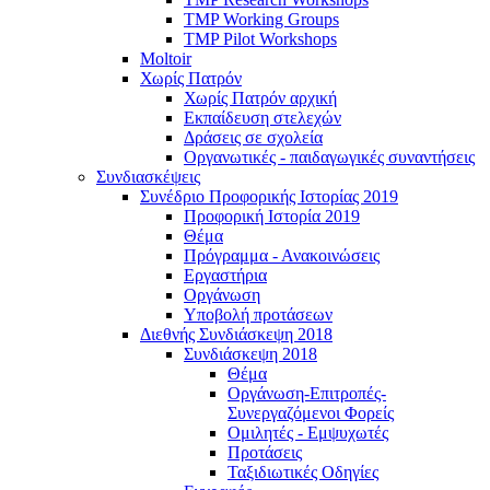
TMP Working Groups
TMP Pilot Workshops
Moltoir
Χωρίς Πατρόν
Χωρίς Πατρόν αρχική
Εκπαίδευση στελεχών
Δράσεις σε σχολεία
Οργανωτικές - παιδαγωγικές συναντήσεις
Συνδιασκέψεις
Συνέδριο Προφορικής Ιστορίας 2019
Προφορική Ιστορία 2019
Θέμα
Πρόγραμμα - Ανακοινώσεις
Εργαστήρια
Οργάνωση
Υποβολή προτάσεων
Διεθνής Συνδιάσκεψη 2018
Συνδιάσκεψη 2018
Θέμα
Οργάνωση-Επιτροπές-
Συνεργαζόμενοι Φορείς
Ομιλητές - Εμψυχωτές
Προτάσεις
Ταξιδιωτικές Οδηγίες