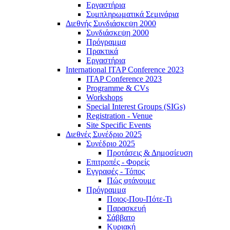
Εργαστήρια
Συμπληρωματικά Σεμινάρια
Διεθνής Συνδιάσκεψη 2000
Συνδιάσκεψη 2000
Πρόγραμμα
Πρακτικά
Εργαστήρια
International ITAP Conference 2023
ITAP Conference 2023
Programme & CVs
Workshops
Special Interest Groups (SIGs)
Registration - Venue
Site Specific Events
Διεθνές Συνέδριο 2025
Συνέδριο 2025
Προτάσεις & Δημοσίευση
Επιτροπές - Φορείς
Εγγραφές - Τόπος
Πώς φτάνουμε
Πρόγραμμα
Ποιος-Που-Πότε-Τι
Παρασκευή
Σάββατο
Κυριακή