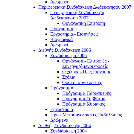
Δρώμενα
Περιφερειακή Συνδιάσκεψη Δωδεκανήσου 2007
Περιφερειακή Συνδιάσκεψη
Δωδεκανήσου 2007
Οργανωτική Επιτροπή
Πρόγραμμα
Εργαστήρια - Εισηγήσεις
Βιογραφικά
Δρώμενα
Διεθνής Συνδιάσκεψη 2006
Συνδιάσκεψη 2006
Οργάνωση - Επιτροπές -
Συνεργαζόμενοι Φορείς
Ο χώρος - Πώς φτάνουμε
Σχόλια
Όλοι οι συντελεστές
Πρόγραμμα
Πρόγραμμα Παρασκευής
Πρόγραμμα Σαββάτου
Πρόγραμμα Κυριακής
Εργαστήρια
Προ - Μετασυνεδριακές Εκδηλώσεις
Δρώμενα
Διεθνής Συνδιάσκεψη 2004
Συνδιάσκεψη 2004