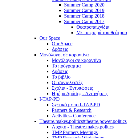
Summer Camp 2020
Summer Camp 2019
Summer Camp 2018
Summer Camp 2017
Θεατροπαιχνίδια
Με τα φτερά του θεάτρου
Our Space
Our Space
Δράσεις
Μονόλογοι σε καραντίνα
Μονόλογοι σε καραντίνα
Το πρόγραμμα
Δράσεις
Το βιβλίο
Οι συντελεστές
Σχόλια - Εντυπώσεις
Ημέρα Δράσης - Αντηχήσεις
I-TAP-PD
Σχετικά με το I-TAP-PD
Partners & Research
Activities- Conference
Theatre.makes.politics#theatre.power.politics
Αρχική - Theatre.makes.politics
TMP Partners Meetings
TMP Research Workshops