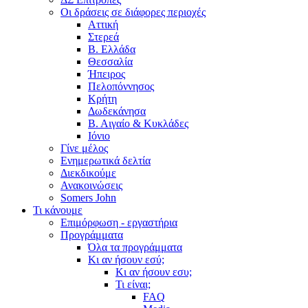
Οι δράσεις σε διάφορες περιοχές
Αττική
Στερεά
Β. Ελλάδα
Θεσσαλία
Ήπειρος
Πελοπόννησος
Κρήτη
Δωδεκάνησα
Β. Αιγαίο & Κυκλάδες
Ιόνιο
Γίνε μέλος
Ενημερωτικά δελτία
Διεκδικούμε
Ανακοινώσεις
Somers John
Τι κάνουμε
Επιμόρφωση - εργαστήρια
Προγράμματα
Όλα τα προγράμματα
Κι αν ήσουν εσύ;
Κι αν ήσουν εσυ;
Τι είναι;
FAQ