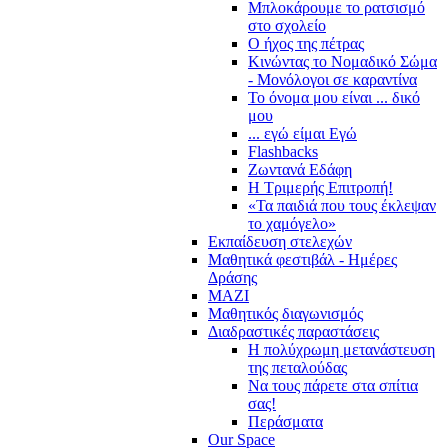
Μπλοκάρουμε το ρατσισμό
στο σχολείο
Ο ήχος της πέτρας
Κινώντας το Νομαδικό Σώμα
- Μονόλογοι σε καραντίνα
Το όνομα μου είναι ... δικό
μου
... εγώ είμαι Εγώ
Flashbacks
Ζωντανά Εδάφη
Η Τριμερής Επιτροπή!
«Τα παιδιά που τους έκλεψαν
το χαμόγελο»
Εκπαίδευση στελεχών
Μαθητικά φεστιβάλ - Ημέρες
Δράσης
ΜΑΖΙ
Μαθητικός διαγωνισμός
Διαδραστικές παραστάσεις
Η πολύχρωμη μετανάστευση
της πεταλούδας
Να τους πάρετε στα σπίτια
σας!
Περάσματα
Our Space