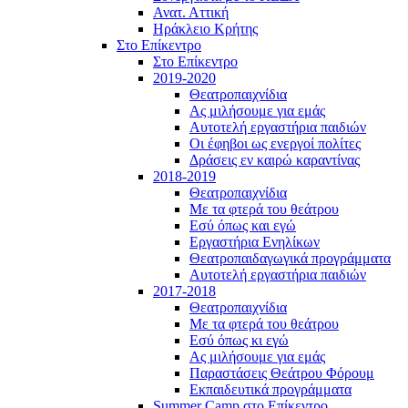
Ανατ. Αττική
Ηράκλειο Κρήτης
Στο Επίκεντρο
Στο Επίκεντρο
2019-2020
Θεατροπαιχνίδια
Ας μιλήσουμε για εμάς
Αυτοτελή εργαστήρια παιδιών
Οι έφηβοι ως ενεργοί πολίτες
Δράσεις εν καιρώ καραντίνας
2018-2019
Θεατροπαιχνίδια
Με τα φτερά του θεάτρου
Εσύ όπως και εγώ
Εργαστήρια Ενηλίκων
Θεατροπαιδαγωγικά προγράμματα
Αυτοτελή εργαστήρια παιδιών
2017-2018
Θεατροπαιχνίδια
Με τα φτερά του θεάτρου
Εσύ όπως κι εγώ
Ας μιλήσουμε για εμάς
Παραστάσεις Θεάτρου Φόρουμ
Εκπαιδευτικά προγράμματα
Summer Camp στο Επίκεντρο