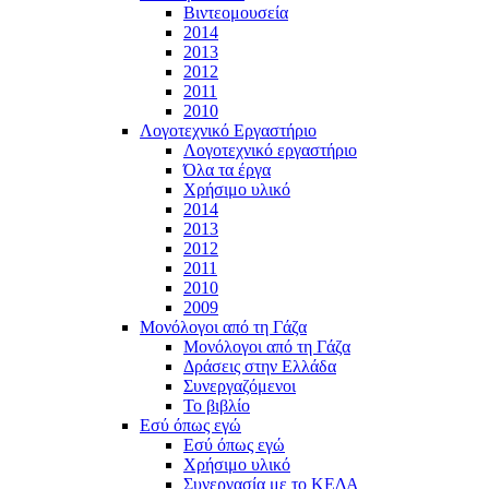
Βιντεομουσεία
2014
2013
2012
2011
2010
Λογοτεχνικό Εργαστήριο
Λογοτεχνικό εργαστήριο
Όλα τα έργα
Χρήσιμο υλικό
2014
2013
2012
2011
2010
2009
Μονόλογοι από τη Γάζα
Μονόλογοι από τη Γάζα
Δράσεις στην Ελλάδα
Συνεργαζόμενοι
To βιβλίο
Εσύ όπως εγώ
Εσύ όπως εγώ
Χρήσιμο υλικό
Συνεργασία με το ΚΕΔΑ