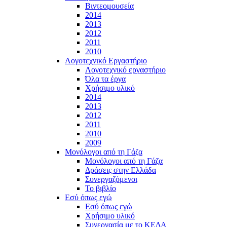
Βιντεομουσεία
2014
2013
2012
2011
2010
Λογοτεχνικό Εργαστήριο
Λογοτεχνικό εργαστήριο
Όλα τα έργα
Χρήσιμο υλικό
2014
2013
2012
2011
2010
2009
Μονόλογοι από τη Γάζα
Μονόλογοι από τη Γάζα
Δράσεις στην Ελλάδα
Συνεργαζόμενοι
To βιβλίο
Εσύ όπως εγώ
Εσύ όπως εγώ
Χρήσιμο υλικό
Συνεργασία με το ΚΕΔΑ