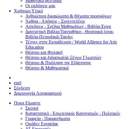
Μαθητικά φεστιβάλ
Οι εκδόσεις μας
Χρήσιμο Υλικό
Ανθρώπινα δικαιώματα & Θέματα προσφύγων
Άρθρα - Απόψεις - Συνεντεύξεις
Ασκήσεις - Σχέδια Μαθημάτων - Βιβλία-Έργα
Δανειστική Βιβλιο/Ταινιοθήκη - Θεατρικά έργα-
Βιβλία-Περιοδικά-Ταινίες
Τέχνες στην Εκπαίδευση / World Allience for Arts
Education
Θέατρο και Φυλακή
Θέατρο και διδασκαλία Ξένων Γλωσσών
Θέατρο & Πρόληψη της Εξάρτησης
Θέατρο & Μαθηματικά
en
el
Σύνδεση
Δημιουργία Λογαριασμού
Ποιοι Είμαστε
Σκοποί
Καταστατικό - Εσωτερικός Κανονισμός - Πολιτικές
Γραφεία - Παραρτήματα
Ομάδες Εργασίας
ΔΣ Επιτροπές