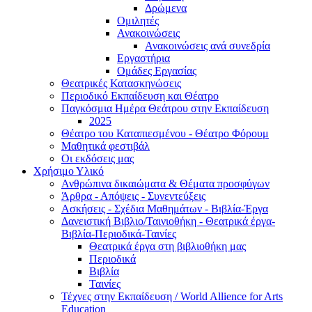
Δρώμενα
Ομιλητές
Ανακοινώσεις
Ανακοινώσεις ανά συνεδρία
Εργαστήρια
Ομάδες Εργασίας
Θεατρικές Κατασκηνώσεις
Περιοδικό Εκπαίδευση και Θέατρο
Παγκόσμια Ημέρα Θεάτρου στην Εκπαίδευση
2025
Θέατρο του Καταπιεσμένου - Θέατρο Φόρουμ
Μαθητικά φεστιβάλ
Οι εκδόσεις μας
Χρήσιμο Υλικό
Ανθρώπινα δικαιώματα & Θέματα προσφύγων
Άρθρα - Απόψεις - Συνεντεύξεις
Ασκήσεις - Σχέδια Μαθημάτων - Βιβλία-Έργα
Δανειστική Βιβλιο/Ταινιοθήκη - Θεατρικά έργα-
Βιβλία-Περιοδικά-Ταινίες
Θεατρικά έργα στη βιβλιοθήκη μας
Περιοδικά
Βιβλία
Ταινίες
Τέχνες στην Εκπαίδευση / World Allience for Arts
Education