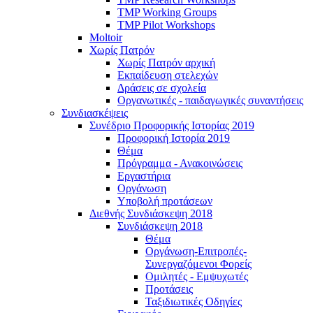
TMP Working Groups
TMP Pilot Workshops
Moltoir
Χωρίς Πατρόν
Χωρίς Πατρόν αρχική
Εκπαίδευση στελεχών
Δράσεις σε σχολεία
Οργανωτικές - παιδαγωγικές συναντήσεις
Συνδιασκέψεις
Συνέδριο Προφορικής Ιστορίας 2019
Προφορική Ιστορία 2019
Θέμα
Πρόγραμμα - Ανακοινώσεις
Εργαστήρια
Οργάνωση
Υποβολή προτάσεων
Διεθνής Συνδιάσκεψη 2018
Συνδιάσκεψη 2018
Θέμα
Οργάνωση-Επιτροπές-
Συνεργαζόμενοι Φορείς
Ομιλητές - Εμψυχωτές
Προτάσεις
Ταξιδιωτικές Οδηγίες