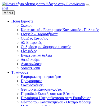
en
el
MENU
Ποιοι Είμαστε
Σκοποί
Καταστατικό - Εσωτερικός Κανονισμός - Πολιτικές
Γραφεία - Παραρτήματα
Ομάδες Εργασίας
ΔΣ Επιτροπές
Οι δράσεις σε διάφορες περιοχές
Γίνε μέλος
Ενημερωτικά δελτία
Διεκδικούμε
Ανακοινώσεις
Somers John
Τι κάνουμε
Επιμόρφωση - εργαστήρια
Προγράμματα
Συνδιασκέψεις
Θεατρικές Κατασκηνώσεις
Περιοδικό Εκπαίδευση και Θέατρο
Παγκόσμια Ημέρα Θεάτρου στην Εκπαίδευση
Θέατρο του Καταπιεσμένου - Θέατρο Φόρουμ