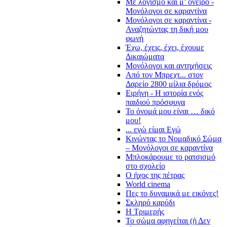
Με λογισμό και μ’ όνειρο -
Μονόλογοι σε καραντίνα
Μονόλογοι σε καραντίνα -
Αναζητώντας τη δική μου
φωνή
Έχω, έχεις, έχει, έχουμε
Δικαιώματα
Μονόλογοι και αντηχήσεις
Από τον Μπρεχτ... στον
Δαρείο 2800 μίλια δρόμος
Ειρήνη - Η ιστορία ενός
παιδιού πρόσφυγα
Το όνομά μου είναι … δικό
μου!
... εγώ είμαι Εγώ
Κινώντας το Νομαδικό Σώμα
– Μονόλογοι σε καραντίνα
Μπλοκάρουμε το ρατσισμό
στο σχολείο
Ο ήχος της πέτρας
World cinema
Πες το δυναμικά με εικόνες!
Σκληρό καρύδι
Η Τριμερής
Το σώμα αφηγείται (ή Δεν