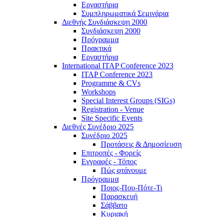
Εργαστήρια
Συμπληρωματικά Σεμινάρια
Διεθνής Συνδιάσκεψη 2000
Συνδιάσκεψη 2000
Πρόγραμμα
Πρακτικά
Εργαστήρια
International ITAP Conference 2023
ITAP Conference 2023
Programme & CVs
Workshops
Special Interest Groups (SIGs)
Registration - Venue
Site Specific Events
Διεθνές Συνέδριο 2025
Συνέδριο 2025
Προτάσεις & Δημοσίευση
Επιτροπές - Φορείς
Εγγραφές - Τόπος
Πώς φτάνουμε
Πρόγραμμα
Ποιος-Που-Πότε-Τι
Παρασκευή
Σάββατο
Κυριακή