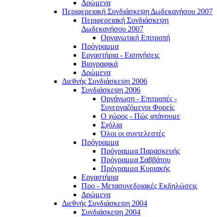
Δρώμενα
Περιφερειακή Συνδιάσκεψη Δωδεκανήσου 2007
Περιφερειακή Συνδιάσκεψη
Δωδεκανήσου 2007
Οργανωτική Επιτροπή
Πρόγραμμα
Εργαστήρια - Εισηγήσεις
Βιογραφικά
Δρώμενα
Διεθνής Συνδιάσκεψη 2006
Συνδιάσκεψη 2006
Οργάνωση - Επιτροπές -
Συνεργαζόμενοι Φορείς
Ο χώρος - Πώς φτάνουμε
Σχόλια
Όλοι οι συντελεστές
Πρόγραμμα
Πρόγραμμα Παρασκευής
Πρόγραμμα Σαββάτου
Πρόγραμμα Κυριακής
Εργαστήρια
Προ - Μετασυνεδριακές Εκδηλώσεις
Δρώμενα
Διεθνής Συνδιάσκεψη 2004
Συνδιάσκεψη 2004