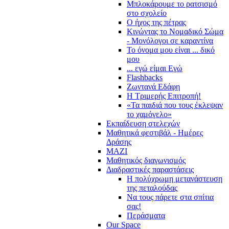
Μπλοκάρουμε το ρατσισμό
στο σχολείο
Ο ήχος της πέτρας
Κινώντας το Νομαδικό Σώμα
- Μονόλογοι σε καραντίνα
Το όνομα μου είναι ... δικό
μου
... εγώ είμαι Εγώ
Flashbacks
Ζωντανά Εδάφη
Η Τριμερής Επιτροπή!
«Τα παιδιά που τους έκλεψαν
το χαμόγελο»
Εκπαίδευση στελεχών
Μαθητικά φεστιβάλ - Ημέρες
Δράσης
ΜΑΖΙ
Μαθητικός διαγωνισμός
Διαδραστικές παραστάσεις
Η πολύχρωμη μετανάστευση
της πεταλούδας
Να τους πάρετε στα σπίτια
σας!
Περάσματα
Our Space