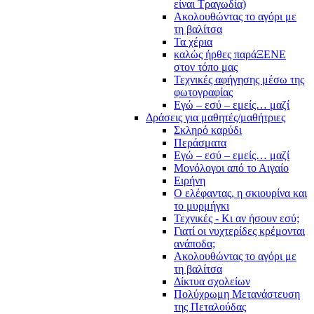
είναι Τραγωδία)
Ακολουθώντας το αγόρι με
τη βαλίτσα
Τα χέρια
καλώς ήρθες παράΞΕΝΕ
στον τόπο μας
Τεχνικές αφήγησης μέσω της
φωτογραφίας
Εγώ – εσύ – εμείς… μαζί
Δράσεις για μαθητές/μαθήτριες
Σκληρό καρύδι
Περάσματα
Εγώ – εσύ – εμείς… μαζί
Μονόλογοι από το Αιγαίο
Ειρήνη
Ο ελέφαντας, η σκιουρίνα και
το μυρμήγκι
Τεχνικές - Κι αν ήσουν εσύ;
Γιατί οι νυχτερίδες κρέμονται
ανάποδα;
Ακολουθώντας το αγόρι με
τη βαλίτσα
Δίκτυα σχολείων
Πολύχρωμη Μετανάστευση
της Πεταλούδας