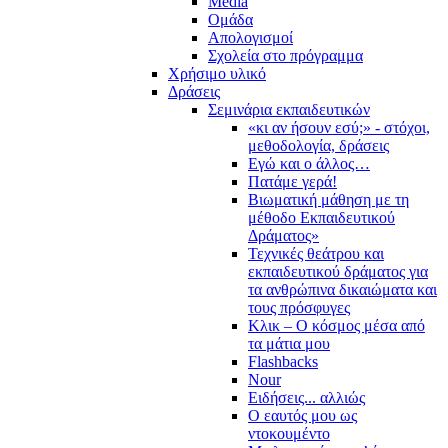
Media
Ομάδα
Απολογισμοί
Σχολεία στο πρόγραμμα
Χρήσιμο υλικό
Δράσεις
Σεμινάρια εκπαιδευτικών
«κι αν ήσουν εσύ;» - στόχοι,
μεθοδολογία, δράσεις
Εγώ και ο άλλος…
Πατάμε γερά!
Βιωματική μάθηση με τη
μέθοδο Εκπαιδευτικού
Δράματος»
Τεχνικές θεάτρου και
εκπαιδευτικού δράματος για
τα ανθρώπινα δικαιώματα και
τους πρόσφυγες
Κλικ – Ο κόσμος μέσα από
τα μάτια μου
Flashbacks
Nour
Ειδήσεις... αλλιώς
Ο εαυτός μου ως
ντοκουμέντο