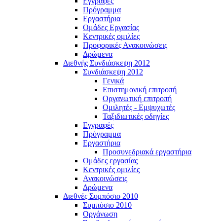
Εγγραφές
Πρόγραμμα
Εργαστήρια
Ομάδες Εργασίας
Κεντρικές ομιλίες
Προφορικές Ανακοινώσεις
Δρώμενα
Διεθνής Συνδιάσκεψη 2012
Συνδιάσκεψη 2012
Γενικά
Επιστημονική επιτροπή
Οργανωτική επιτροπή
Ομιλητές - Εμψυχωτές
Ταξιδιωτικές οδηγίες
Εγγραφές
Πρόγραμμα
Εργαστήρια
Προσυνεδριακά εργαστήρια
Ομάδες εργασίας
Κεντρικές ομιλίες
Ανακοινώσεις
Δρώμενα
Διεθνές Συμπόσιο 2010
Συμπόσιο 2010
Οργάνωση