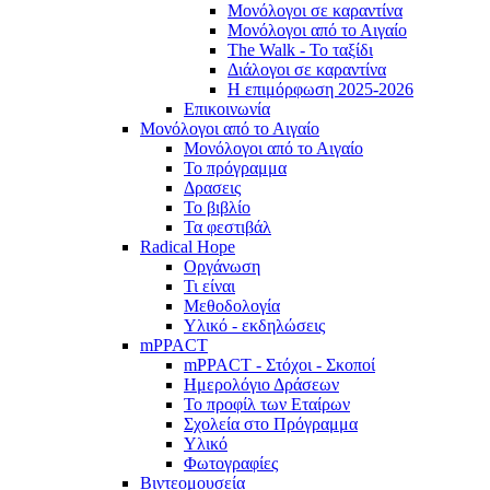
Μονόλογοι σε καραντίνα
Μονόλογοι από το Αιγαίο
The Walk - Το ταξίδι
Διάλογοι σε καραντίνα
Η επιμόρφωση 2025-2026
Επικοινωνία
Μονόλογοι από το Αιγαίο
Μονόλογοι από το Αιγαίο
Το πρόγραμμα
Δρασεις
Το βιβλίο
Τα φεστιβάλ
Radical Hope
Οργάνωση
Τι είναι
Μεθοδολογία
Υλικό - εκδηλώσεις
mPPACT
mPPACT - Στόχοι - Σκοποί
Ημερολόγιο Δράσεων
Το προφίλ των Εταίρων
Σχολεία στο Πρόγραμμα
Υλικό
Φωτογραφίες
Βιντεομουσεία