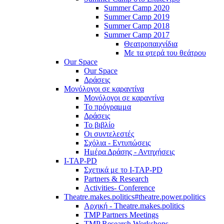
Summer Camp 2020
Summer Camp 2019
Summer Camp 2018
Summer Camp 2017
Θεατροπαιχνίδια
Με τα φτερά του θεάτρου
Our Space
Our Space
Δράσεις
Μονόλογοι σε καραντίνα
Μονόλογοι σε καραντίνα
Το πρόγραμμα
Δράσεις
Το βιβλίο
Οι συντελεστές
Σχόλια - Εντυπώσεις
Ημέρα Δράσης - Αντηχήσεις
I-TAP-PD
Σχετικά με το I-TAP-PD
Partners & Research
Activities- Conference
Theatre.makes.politics#theatre.power.politics
Αρχική - Theatre.makes.politics
TMP Partners Meetings
TMP Research Workshops