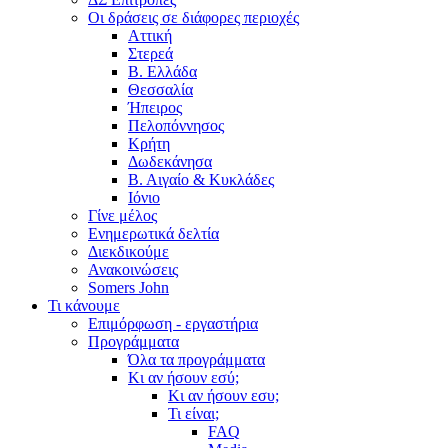
Οι δράσεις σε διάφορες περιοχές
Αττική
Στερεά
Β. Ελλάδα
Θεσσαλία
Ήπειρος
Πελοπόννησος
Κρήτη
Δωδεκάνησα
Β. Αιγαίο & Κυκλάδες
Ιόνιο
Γίνε μέλος
Ενημερωτικά δελτία
Διεκδικούμε
Ανακοινώσεις
Somers John
Τι κάνουμε
Επιμόρφωση - εργαστήρια
Προγράμματα
Όλα τα προγράμματα
Κι αν ήσουν εσύ;
Κι αν ήσουν εσυ;
Τι είναι;
FAQ