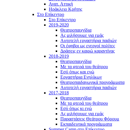
Ανατ. Αττική
Ηράκλειο Κρήτης
Στο Επίκεντρο
Στο Επίκεντρο
2019-2020
Θεατροπαιχνίδια
Ας μιλήσουμε για εμάς
Αυτοτελή εργαστήρια παιδιών
Οι έφηβοι ως ενεργοί πολίτες
Δράσεις εν καιρώ καραντίνας
2018-2019
Θεατροπαιχνίδια
Με τα φτερά του θεάτρου
Εσύ όπως και εγώ
Εργαστήρια Ενηλίκων
Θεατροπαιδαγωγικά προγράμματα
Αυτοτελή εργαστήρια παιδιών
2017-2018
Θεατροπαιχνίδια
Με τα φτερά του θεάτρου
Εσύ όπως κι εγώ
Ας μιλήσουμε για εμάς
Παραστάσεις Θεάτρου Φόρουμ
Εκπαιδευτικά προγράμματα
Summer Camp στο Επίκεντρο